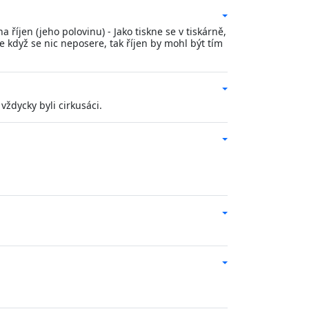
íjen (jeho polovinu) - Jako tiskne se v tiskárně,
e když se nic neposere, tak říjen by mohl být tím
ždycky byli cirkusáci.