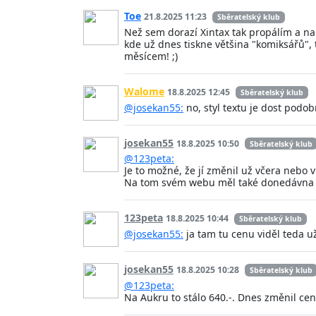
Toe
21.8.2025 11:23
Sběratelský klub
Než sem dorazí Xintax tak propálím a nam
kde už dnes tiskne většina "komiksářů", 
měsícem! ;)
Walome
18.8.2025 12:45
Sběratelský klub
@josekan55:
no, styl textu je dost podo
josekan55
18.8.2025 10:50
Sběratelský klub
@123peta:
Je to možné, že jí změnil už včera nebo v
Na tom svém webu měl také donedávna ce
123peta
18.8.2025 10:44
Sběratelský klub
@josekan55:
ja tam tu cenu viděl teda u
josekan55
18.8.2025 10:28
Sběratelský klub
@123peta:
Na Aukru to stálo 640.-. Dnes změnil cen