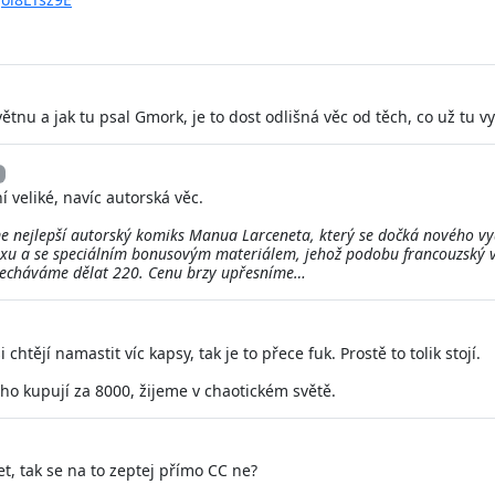
větnu a jak tu psal Gmork, je to dost odlišná věc od těch, co už tu v
 veliké, navíc autorská věc.
e nejlepší autorský komiks Manua Larceneta, který se dočká nového vyd
 boxu a se speciálním bonusovým materiálem, jehož podobu francouzský v
necháváme dělat 220. Cenu brzy upřesníme…
 chtějí namastit víc kapsy, tak je to přece fuk. Prostě to tolik stojí.
i ho kupují za 8000, žijeme v chaotickém světě.
t, tak se na to zeptej přímo CC ne?