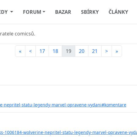
EDY
FORUM
BAZAR
SBÍRKY
ČLÁNKY
ratele comicsů.
«
<
17
18
19
20
21
>
»
ne-nepritel-statu-legendy-marvel-opravene-vydani#komentare
ks-1006184-wolverine-nepritel-statu-legendy-marvel-opravene-vyd