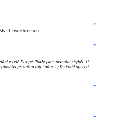
yšly - hlavně kresbou
ání v celé Evropě. Takže jsme nemohli chybět. U
ydavatel prozatím tají i nám. :-) Do knihkupectví