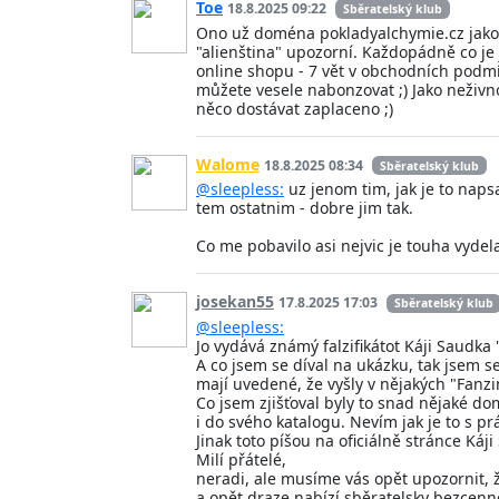
Toe
18.8.2025 09:22
Sběratelský klub
Ono už doména pokladyalchymie.cz jako ba
"alienština" upozorní. Každopádně co j
online shopu - 7 vět v obchodních podmí
můžete vesele nabonzovat ;) Jako neživno
něco dostávat zaplaceno ;)
Walome
18.8.2025 08:34
Sběratelský klub
@sleepless:
uz jenom tim, jak je to naps
tem ostatnim - dobre jim tak.
Co me pobavilo asi nejvic je touha vydela
josekan55
17.8.2025 17:03
Sběratelský klub
@sleepless:
Jo vydává známý falzifikátot Káji Saudk
A co jsem se díval na ukázku, tak jsem s
mají uvedené, že vyšly v nějakých "Fanzi
Co jsem zjišťoval byly to snad nějaké d
i do svého katalogu. Nevím jak je to s pr
Jinak toto píšou na oficiálně stránce Káji
Milí přátelé,
neradi, ale musíme vás opět upozornit, 
a opět draze nabízí sběratelsky bezcenn