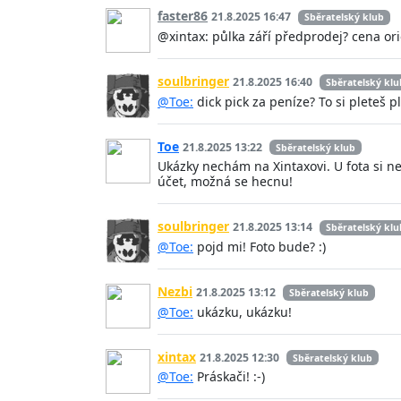
faster86
21.8.2025 16:47
Sběratelský klub
@xintax: půlka září předprodej? cena ori
soulbringer
21.8.2025 16:40
Sběratelský klu
@Toe:
dick pick za peníze? To si pleteš pl
Toe
21.8.2025 13:22
Sběratelský klub
Ukázky nechám na Xintaxovi. U fota si ne
účet, možná se hecnu!
soulbringer
21.8.2025 13:14
Sběratelský klu
@Toe:
pojd mi! Foto bude? :)
Nezbi
21.8.2025 13:12
Sběratelský klub
@Toe:
ukázku, ukázku!
xintax
21.8.2025 12:30
Sběratelský klub
@Toe:
Práskači! :-)