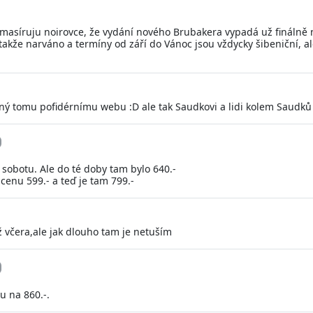
asíruju noirovce, že vydání nového Brubakera vypadá už finálně na ř
takže narváno a termíny od září do Vánoc jsou vždycky šibeniční, al
bný tomu pofidérnímu webu :D ale tak Saudkovi a lidi kolem Saudků v
 sobotu. Ale do té doby tam bylo 640.-
nu 599.- a teď je tam 799.-
ž včera,ale jak dlouho tam je netuším
u na 860.-.