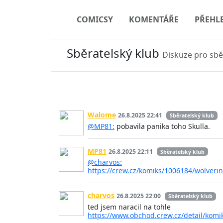
COMICSY
KOMENTÁŘE
PŘEHL
Sběratelský klub
Diskuze pro sbě
Walome
26.8.2025 22:41
Sběratelský klub
@MP81:
pobavila panika toho Skulla.
MP81
26.8.2025 22:11
Sběratelský klub
@charvos:
https://crew.cz/komiks/1006184/wolveri
charvos
26.8.2025 22:00
Sběratelský klub
ted jsem naracil na tohle
https://www.obchod.crew.cz/detail/komi