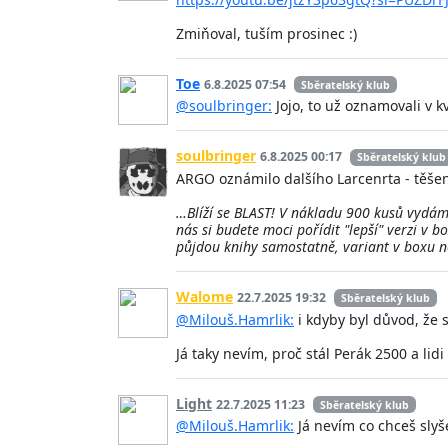
Zmiňoval, tuším prosinec :)
Toe
6.8.2025 07:54
Sběratelský klub
@soulbringer:
Jojo, to už oznamovali v k
soulbringer
6.8.2025 00:17
Sběratelský klub
ARGO oznámilo dalšího Larcenrta - těšení
…Blíží se BLAST! V nákladu 900 kusů vydám
nás si budete moci pořídit "lepší" verzi v
půjdou knihy samostatně, variant v boxu 
Walome
22.7.2025 19:32
Sběratelský klub
@Milouš.Hamrlik:
i kdyby byl důvod, že si
Já taky nevím, proč stál Perák 2500 a lid
Light
22.7.2025 11:23
Sběratelský klub
@Milouš.Hamrlik:
Já nevím co chceš slyše