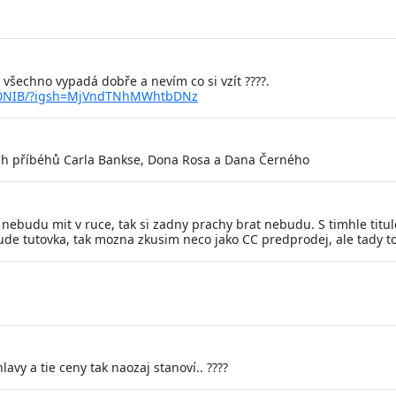
 všechno vypadá dobře a nevím co si vzít ????.
A0NIB/?igsh=MjVndTNhMWhtbDNz
ch příbéhů Carla Bankse, Dona Rosa a Dana Černého
ebudu mit v ruce, tak si zadny prachy brat nebudu. S timhle titul
e tutovka, tak mozna zkusim neco jako CC predprodej, ale tady to
avy a tie ceny tak naozaj stanoví.. ????