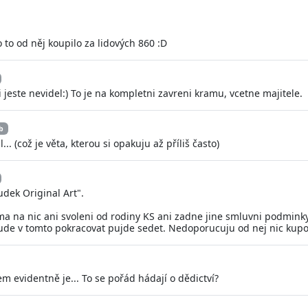
 to od něj koupilo za lidových 860 :D
 jeste nevidel:) To je na kompletni zavreni kramu, vcetne majitele.
b
... (což je věta, kterou si opakuju až příliš často)
dek Original Art".
ma na nic ani svoleni od rodiny KS ani zadne jine smluvni podminky
ude v tomto pokracovat pujde sedet. Nedoporucuju od nej nic kupo
em evidentně je... To se pořád hádají o dědictví?