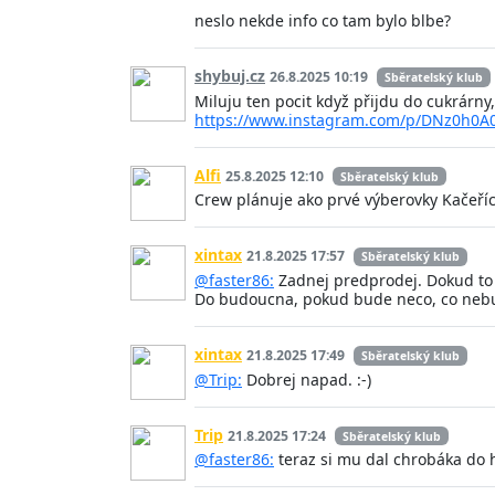
neslo nekde info co tam bylo blbe?
shybuj.cz
26.8.2025 10:19
Sběratelský klub
Miluju ten pocit když přijdu do cukrárny,
https://www.instagram.com/p/DNz0h0
Alfi
25.8.2025 12:10
Sběratelský klub
Crew plánuje ako prvé výberovky Kačeří
xintax
21.8.2025 17:57
Sběratelský klub
@faster86:
Zadnej predprodej. Dokud to n
Do budoucna, pokud bude neco, co nebud
xintax
21.8.2025 17:49
Sběratelský klub
@Trip:
Dobrej napad. :-)
Trip
21.8.2025 17:24
Sběratelský klub
@faster86:
teraz si mu dal chrobáka do hl