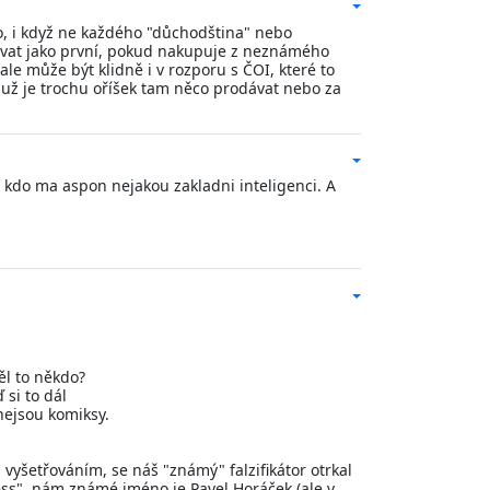
lo, i když ne každého "důchodština" nebo
ívat jako první, pokud nakupuje z neznámého
e může být klidně i v rozporu s ČOI, které to
 už je trochu oříšek tam něco prodávat nebo za
, kdo ma aspon nejakou zakladni inteligenci. A
ěl to někdo?
si to dál
 nejsou komiksy.
yšetřováním, se náš "známý" falzifikátor otrkal
ess", nám známé jméno je Pavel Horáček (ale v