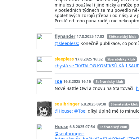
minulosti používal i jiné nicky a může po
V posledních týdnech se mu povedlo něko
spolehlivých zdrojů (třeba i od nás), a v
Prostě od toho pana raději nic nekoupí
flynander
17.8.2025 17:02
Sběratelský klub
@sleepless:
Konečně publikace, co pomůže
sleepless
17.8.2025 16:32
Sběratelský klub
chystá se "KATALOG KOMIKSŮ KÁJI SA
Toe
16.8.2025 16:16
Sběratelský klub
Nové Battle Owl a znovu na Startovači:
h
soulbringer
6.8.2025 09:38
Sběratelský klub
@House:
@Toe:
díky! úplně mě to minulo
House
6.8.2025 07:54
Sběratelský klub
@soulbringer:
https://youtu.be/jtzY3p63gtQ?si=PUZDrF