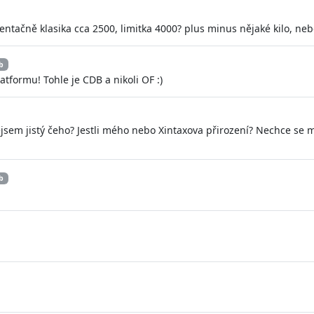
entačně klasika cca 2500, limitka 4000? plus minus nějaké kilo, neb
b
atformu! Tohle je CDB a nikoli OF :)
jsem jistý čeho? Jestli mého nebo Xintaxova přirození? Nechce se m
b