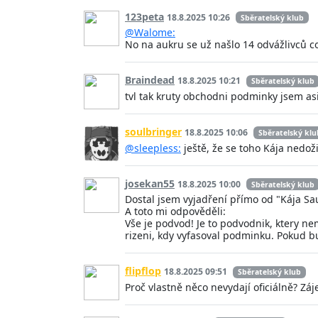
123peta
18.8.2025 10:26
Sběratelský klub
@Walome:
No na aukru se už našlo 14 odvážlivců co
Braindead
18.8.2025 10:21
Sběratelský klub
tvl tak kruty obchodni podminky jsem asi
soulbringer
18.8.2025 10:06
Sběratelský klu
@sleepless:
ještě, že se toho Kája nedožil
josekan55
18.8.2025 10:00
Sběratelský klub
Dostal jsem vyjadření přímo od "Kája Sau
A toto mi odpověděli:
Vše je podvod! Je to podvodnik, ktery ne
rizeni, kdy vyfasoval podminku. Pokud b
flipflop
18.8.2025 09:51
Sběratelský klub
Proč vlastně něco nevydají oficiálně? Záj