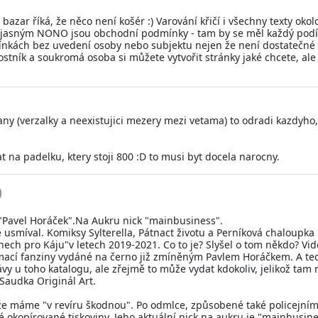
zar říká, že něco není košér :) Varování křičí i všechny texty oko
e jasným NONO jsou obchodní podmínky - tam by se měl každý pod
nkách bez uvedení osoby nebo subjektu nejen že není dostatečné al
stník a soukromá osoba si můžete vytvořit stránky jaké chcete, ale
any (verzalky a neexistujici mezery mezi vetama) to odradi kazdyho
t na padelku, ktery stoji 800 :D to musi byt docela narocny.
a "Pavel Horáček".Na Aukru nick "mainbusiness".
e usmíval. Komiksy Sylterella, Pátnact životu a Perníková chaloupka
nech pro Káju"v letech 2019-2021. Co to je? Slyšel o tom někdo? Vid
omací fanziny vydáné na černo již zmíněným Pavlem Horáčkem. A teď 
ávy u toho katalogu, ale zřejmě to může vydat kdokoliv, jelikož tam
 Saudka Originál Art.
že máme "v revíru škodnou". Po odmlce, způsobené také policejním v
é okopírované tiskoviny. Jeho aktuální nick na aukru je "mainbusin