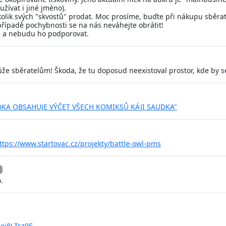
užívat i jiné jméno).
lik svých "skvostů" prodat. Moc prosíme, buďte při nákupu sběrat
 případě pochybnosti se na nás neváhejte obrátit!
m a nebudu ho podporovat.
 sběratelům! Škoda, že tu doposud neexistoval prostor, kde by se t
UDKA OBSAHUJE VÝČET VŠECH KOMIKSŮ KÁJI SAUDKA"
ttps://www.startovac.cz/projekty/battle-owl-pms
.
Joi8LTsz9E