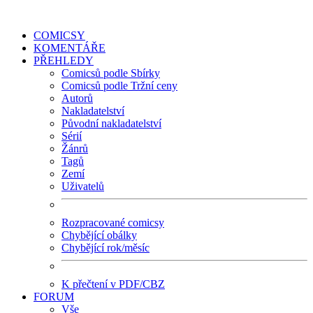
COMICSY
KOMENTÁŘE
PŘEHLEDY
Comicsů podle Sbírky
Comicsů podle Tržní ceny
Autorů
Nakladatelství
Původní nakladatelství
Sérií
Žánrů
Tagů
Zemí
Uživatelů
Rozpracované comicsy
Chybějící obálky
Chybějící rok/měsíc
K přečtení v PDF/CBZ
FORUM
Vše