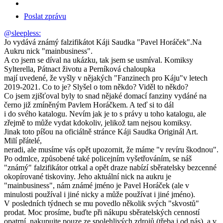
Poslat zprávu
@sleepless:
Jo vydává známý falzifikátot Káji Saudka "Pavel Horáček".Na
Aukru nick "mainbusiness".
A co jsem se díval na ukázku, tak jsem se usmíval. Komiksy
Sylterella, Pátnact životu a Perníková chaloupka
mají uvedené, že vyšly v nějakých "Fanzinech pro Káju"v letech
2019-2021. Co to je? Slyšel o tom někdo? Viděl to někdo?
Co jsem zjišťoval byly to snad nějaké domací fanziny vydáné na
černo již zmíněným Pavlem Horáčkem. A teď si to dál
i do svého katalogu. Nevím jak je to s právy u toho katalogu, ale
zřejmě to může vydat kdokoliv, jelikož tam nejsou komiksy.
Jinak toto píšou na oficiálně stránce Káji Saudka Originál Art.
Milí přátelé,
neradi, ale musíme vás opět upozornit, že máme "v revíru škodnou".
Po odmlce, způsobené také policejním vyšetřováním, se náš
"známý" falzifikátor otrkal a opět draze nabízí sběratelsky bezcenné
okopírované tiskoviny. Jeho aktuální nick na aukru je
"mainbusiness", nám známé jméno je Pavel Horáček (ale v
minulosti používal i jiné nicky a může používat i jiné jméno).
V posledních týdnech se mu povedlo několik svých "skvostů"
prodat. Moc prosíme, buďte při nákupu sběratelských cenností
opatrní, nakupujte pouze ze spolehlivých zdrojů (třeba i od nás), a v