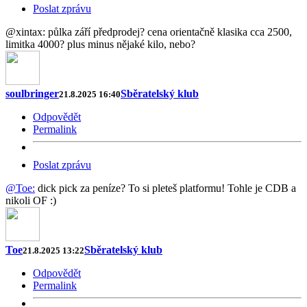
Poslat zprávu
@xintax: půlka září předprodej? cena orientačně klasika cca 2500,
limitka 4000? plus minus nějaké kilo, nebo?
soulbringer
Sběratelský klub
21.8.2025 16:40
Odpovědět
Permalink
Poslat zprávu
@Toe:
dick pick za peníze? To si pleteš platformu! Tohle je CDB a
nikoli OF :)
Toe
Sběratelský klub
21.8.2025 13:22
Odpovědět
Permalink