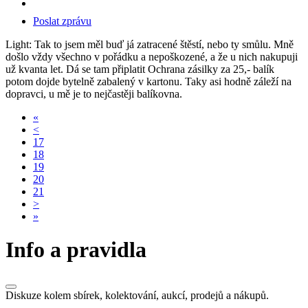
Poslat zprávu
Light: Tak to jsem měl buď já zatracené štěstí, nebo ty smůlu. Mně
došlo vždy všechno v pořádku a nepoškozené, a že u nich nakupuji
už kvanta let. Dá se tam připlatit Ochrana zásilky za 25,- balík
potom dojde bytelně zabalený v kartonu. Taky asi hodně záleží na
dopravci, u mě je to nejčastěji balíkovna.
«
<
17
18
19
20
21
>
»
Info a pravidla
Diskuze kolem sbírek, kolektování, aukcí, prodejů a nákupů.