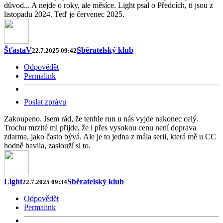
důvod... A nejde o roky, ale měsíce. Light psal o Předcích, ti jsou z
listopadu 2024. Teď je červenec 2025.
ŠťastaV
Sběratelský klub
22.7.2025 09:42
Odpovědět
Permalink
Poslat zprávu
Zakoupeno. Jsem rád, že tenhle run u nás vyjde nakonec celý.
Trochu mrzité mi přijde, že i přes vysokou cenu není doprava
zdarma, jako často bývá. Ale je to jedna z mála serii, která mě u CC
hodně bavila, zaslouží si to.
Light
Sběratelský klub
22.7.2025 09:34
Odpovědět
Permalink