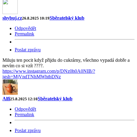
shybuj.cz
Sběratelský klub
26.8.2025 10:19
Odpovědět
Permalink
Poslat zprávu
Miluju ten pocit když přijdu do cukrárny, všechno vypadá dobře a
nevím co si vzít ????.
https://www.instagram.com/p/DNz0h0A0NIB/?
igsh=MjVndTNhMWhtbDNz
Alfi
Sběratelský klub
25.8.2025 12:10
Odpovědět
Permalink
Poslat zprávu