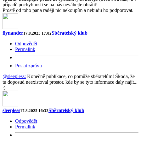
případě pochybnosti se na nás neváhejte obrátit!
Prostě od toho pana raději nic nekoupím a nebudu ho podporovat.
flynander
Sběratelský klub
17.8.2025 17:02
Odpovědět
Permalink
Poslat zprávu
@sleepless:
Konečně publikace, co pomůže sběratelům! Škoda, že
tu doposud neexistoval prostor, kde by se tyto informace daly najít...
:)
sleepless
Sběratelský klub
17.8.2025 16:32
Odpovědět
Permalink