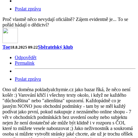
Poslat zprávu
Proč vlastně něco nevydají oficiálně? Zájem evidentně je... To se
pořád hádají o dědictví?
Toe
Sběratelský klub
18.8.2025 09:22
Odpovědět
Permalink
Poslat zprávu
Ono už doména pokladyalchymie.cz jako bazar říká, že něco není
košér :) Varování křičí i všechny texty okolo, i když ne každého
"důchodština" nebo "alienština" upozorní. Každopádně co je
jasným NONO jsou obchodní podmínky - tam by se měl každý
podívat jako první, pokud nakupuje z neznámého online shopu - 7
vět v obchodních podmínkách bez uvedení osoby nebo subjektu
nejen že není dostatečné ale může být klidně i v rozporu s ČOI,
které to můžete vesele nabonzovat ;) Jako neživnostník a soukromá
osoba si můžete vytvořit stránky jaké chcete, ale už je trochu oříšek