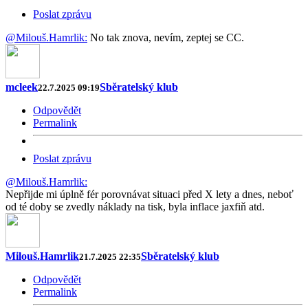
Poslat zprávu
@Milouš.Hamrlik:
No tak znova, nevím, zeptej se CC.
mcleek
Sběratelský klub
22.7.2025 09:19
Odpovědět
Permalink
Poslat zprávu
@Milouš.Hamrlik:
Nepřijde mi úplně fér porovnávat situaci před X lety a dnes, neboť
od té doby se zvedly náklady na tisk, byla inflace jaxfiň atd.
Milouš.Hamrlik
Sběratelský klub
21.7.2025 22:35
Odpovědět
Permalink