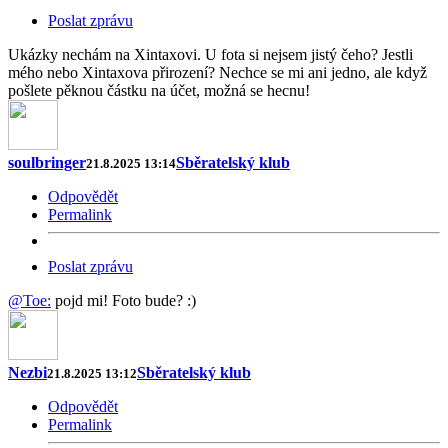
Poslat zprávu
Ukázky nechám na Xintaxovi. U fota si nejsem jistý čeho? Jestli
mého nebo Xintaxova přirození? Nechce se mi ani jedno, ale když
pošlete pěknou částku na účet, možná se hecnu!
soulbringer
Sběratelský klub
21.8.2025 13:14
Odpovědět
Permalink
Poslat zprávu
@Toe:
pojd mi! Foto bude? :)
Nezbi
Sběratelský klub
21.8.2025 13:12
Odpovědět
Permalink