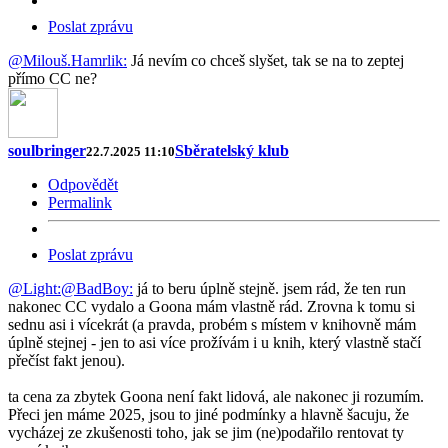
Poslat zprávu
@Milouš.Hamrlik:
Já nevím co chceš slyšet, tak se na to zeptej
přímo CC ne?
soulbringer
Sběratelský klub
22.7.2025 11:10
Odpovědět
Permalink
Poslat zprávu
@Light:
@BadBoy:
já to beru úplně stejně. jsem rád, že ten run
nakonec CC vydalo a Goona mám vlastně rád. Zrovna k tomu si
sednu asi i vícekrát (a pravda, probém s místem v knihovně mám
úplně stejnej - jen to asi více prožívám i u knih, který vlastně stačí
přečíst fakt jenou).
ta cena za zbytek Goona není fakt lidová, ale nakonec ji rozumím.
Přeci jen máme 2025, jsou to jiné podmínky a hlavně šacuju, že
vycházej ze zkušenosti toho, jak se jim (ne)podařilo rentovat ty