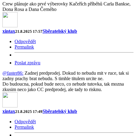
Crew plánuje ako prvé výberovky Kačeřích příbéhů Carla Bankse,
Dona Rosa a Dana Černého
xintax
Sběratelský klub
21.8.2025 17:57
Odpovědět
Permalink
Poslat zprávu
@faster86:
Zadnej predprodej. Dokud to nebudu mit v ruce, tak si
zadny prachy brat nebudu. S timhle titulem urcite ne.
Do budoucna, pokud bude neco, co nebude tutovka, tak mozna
zkusim neco jako CC predprodej, ale tady to risknu.
xintax
Sběratelský klub
21.8.2025 17:49
Odpovědět
Permalink