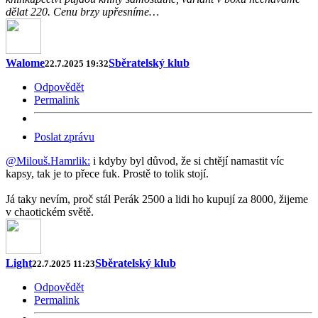
dělat 220. Cenu brzy upřesníme…
Walome
Sběratelský klub
22.7.2025 19:32
Odpovědět
Permalink
Poslat zprávu
@Milouš.Hamrlik:
i kdyby byl důvod, že si chtějí namastit víc
kapsy, tak je to přece fuk. Prostě to tolik stojí.
Já taky nevím, proč stál Perák 2500 a lidi ho kupují za 8000, žijeme
v chaotickém světě.
Light
Sběratelský klub
22.7.2025 11:23
Odpovědět
Permalink