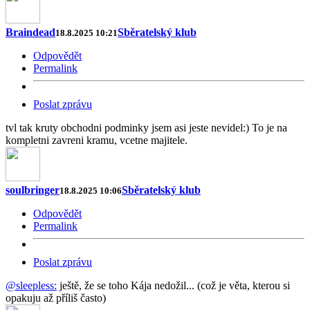
Braindead
Sběratelský klub
18.8.2025 10:21
Odpovědět
Permalink
Poslat zprávu
tvl tak kruty obchodni podminky jsem asi jeste nevidel:) To je na
kompletni zavreni kramu, vcetne majitele.
soulbringer
Sběratelský klub
18.8.2025 10:06
Odpovědět
Permalink
Poslat zprávu
@sleepless:
ještě, že se toho Kája nedožil... (což je věta, kterou si
opakuju až příliš často)