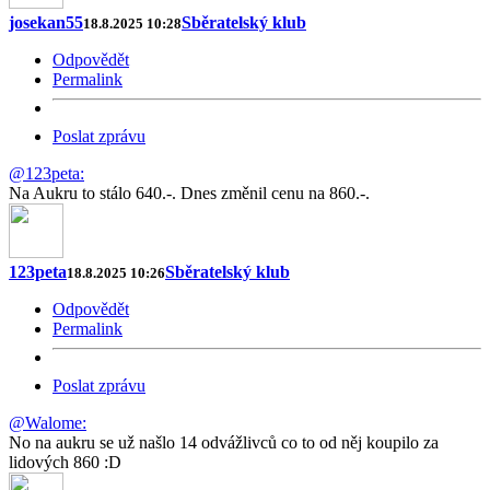
josekan55
Sběratelský klub
18.8.2025 10:28
Odpovědět
Permalink
Poslat zprávu
@123peta:
Na Aukru to stálo 640.-. Dnes změnil cenu na 860.-.
123peta
Sběratelský klub
18.8.2025 10:26
Odpovědět
Permalink
Poslat zprávu
@Walome:
No na aukru se už našlo 14 odvážlivců co to od něj koupilo za
lidových 860 :D