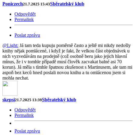
Poniczech
Sběratelský klub
21.7.2025 15:43
Odpovědět
Permalink
Poslat zprávu
@Light:
Já tam teda kupuju poměrně často a ještě mi nikdy nedošly
knihy nějak pomlácené, i když je fakt, že velkou část objednávek u
nich vyzvedávám na prodejně (což osobně beru jako jejich hlavní
mínus, že i v tomhle případě musí člověk zacvakat balné asi 70
korun). Já měla s tímhle špatnou zkušenost s Martinusem, ale tam mi
aspoň bez keců hned poslali novou knihu a tu omlácenou jsem si
mohla nechat.
skepsi
Sběratelský klub
21.7.2025 13:39
Odpovědět
Permalink
Poslat zprávu