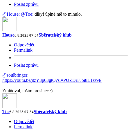
Poslat zprávu
@House:
@Toe:
díky! úplně mě to minulo.
House
Sběratelský klub
6.8.2025 07:54
Odpovědět
Permalink
Poslat zprávu
@soulbringer:
https://youtu.be/jtzY3p63gtQ?si=PUZDrFJoi8LTsz9E
Zmiňoval, tuším prosinec :)
Toe
Sběratelský klub
6.8.2025 07:54
Odpovědět
Permalink