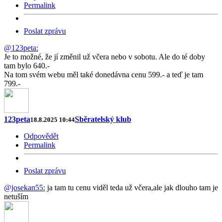
Permalink
Poslat zprávu
@123peta:
Je to možné, že jí změnil už včera nebo v sobotu. Ale do té doby
tam bylo 640.-
Na tom svém webu měl také donedávna cenu 599.- a teď je tam
799.-
123peta
Sběratelský klub
18.8.2025 10:44
Odpovědět
Permalink
Poslat zprávu
@josekan55:
ja tam tu cenu viděl teda už včera,ale jak dlouho tam je
netuším