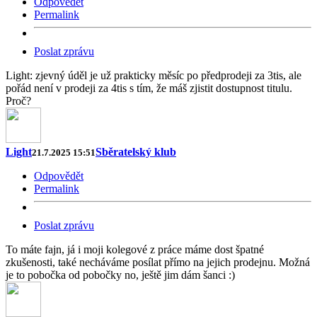
Odpovědět
Permalink
Poslat zprávu
Light: zjevný úděl je už prakticky měsíc po předprodeji za 3tis, ale
pořád není v prodeji za 4tis s tím, že máš zjistit dostupnost titulu.
Proč?
Light
Sběratelský klub
21.7.2025 15:51
Odpovědět
Permalink
Poslat zprávu
To máte fajn, já i moji kolegové z práce máme dost špatné
zkušenosti, také necháváme posílat přímo na jejich prodejnu. Možná
je to pobočka od pobočky no, ještě jim dám šanci :)