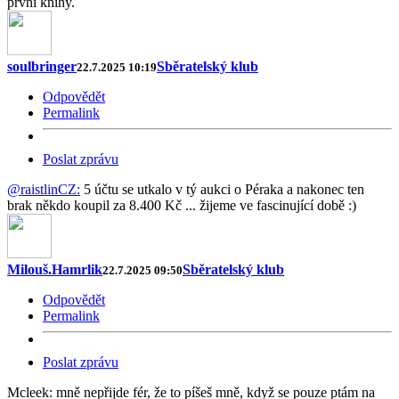
první knihy.
soulbringer
Sběratelský klub
22.7.2025 10:19
Odpovědět
Permalink
Poslat zprávu
@raistlinCZ:
5 účtu se utkalo v tý aukci o Péraka a nakonec ten
brak někdo koupil za 8.400 Kč ... žijeme ve fascinující době :)
Milouš.Hamrlik
Sběratelský klub
22.7.2025 09:50
Odpovědět
Permalink
Poslat zprávu
Mcleek: mně nepřijde fér, že to píšeš mně, když se pouze ptám na