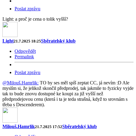
Poslat zprávu
Light: a proč je cena o tolik vyšší?
Light
Sběratelský klub
21.7.2025 18:25
Odpovědět
Permalink
Poslat zprávu
@Milouš.Hamrlik:
TO by ses měl spíš zeptat CC, já nevím :D Ale
myslím si, že jelikož skončil předprodej, tak jakmile to fyzicky vyjde
tak to bude znovu dostupné ke koupi za již vyšší než
předprodejovou cenu (která i ta je teda strašná, když to srovnám s
třeba s Descenderem).
Milouš.Hamrlik
Sběratelský klub
21.7.2025 17:52