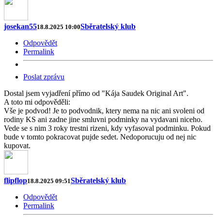
josekan55
Sběratelský klub
18.8.2025 10:00
Odpovědět
Permalink
Poslat zprávu
Dostal jsem vyjadření přímo od "Kája Saudek Original Art".
A toto mi odpověděli:
Vše je podvod! Je to podvodnik, ktery nema na nic ani svoleni od
rodiny KS ani zadne jine smluvni podminky na vydavani niceho.
Vede se s nim 3 roky trestni rizeni, kdy vyfasoval podminku. Pokud
bude v tomto pokracovat pujde sedet. Nedoporucuju od nej nic
kupovat.
flipflop
Sběratelský klub
18.8.2025 09:51
Odpovědět
Permalink