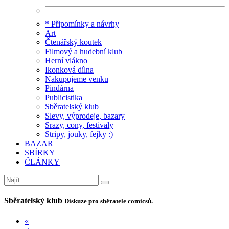
* Připomínky a návrhy
Art
Čtenářský koutek
Filmový a hudební klub
Herní vlákno
Ikonková dílna
Nakupujeme venku
Pindárna
Publicistika
Sběratelský klub
Slevy, výprodeje, bazary
Srazy, cony, festivaly
Stripy, jouky, fejky :)
BAZAR
SBÍRKY
ČLÁNKY
Sběratelský klub
Diskuze pro sběratele comicsů.
«