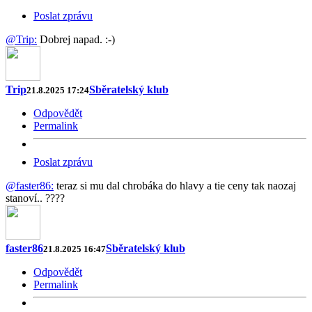
Poslat zprávu
@Trip:
Dobrej napad. :-)
Trip
Sběratelský klub
21.8.2025 17:24
Odpovědět
Permalink
Poslat zprávu
@faster86:
teraz si mu dal chrobáka do hlavy a tie ceny tak naozaj
stanoví.. ????
faster86
Sběratelský klub
21.8.2025 16:47
Odpovědět
Permalink