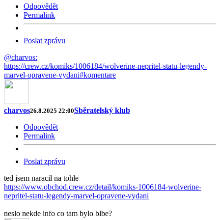
Odpovědět
Permalink
Poslat zprávu
@charvos:
https://crew.cz/komiks/1006184/wolverine-nepritel-statu-legendy-
marvel-opravene-vydani#komentare
charvos
Sběratelský klub
26.8.2025 22:00
Odpovědět
Permalink
Poslat zprávu
ted jsem naracil na tohle
https://www.obchod.crew.cz/detail/komiks-1006184-wolverine-
nepritel-statu-legendy-marvel-opravene-vydani
neslo nekde info co tam bylo blbe?