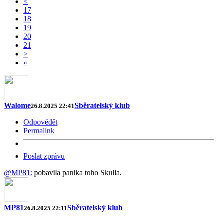
<
17
18
19
20
21
>
»
Walome
Sběratelský klub
26.8.2025 22:41
Odpovědět
Permalink
Poslat zprávu
@MP81:
pobavila panika toho Skulla.
MP81
Sběratelský klub
26.8.2025 22:11