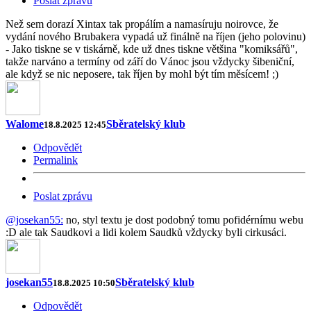
Poslat zprávu
Než sem dorazí Xintax tak propálím a namasíruju noirovce, že
vydání nového Brubakera vypadá už finálně na říjen (jeho polovinu)
- Jako tiskne se v tiskárně, kde už dnes tiskne většina "komiksářů",
takže narváno a termíny od září do Vánoc jsou vždycky šibeniční,
ale když se nic neposere, tak říjen by mohl být tím měsícem! ;)
Walome
Sběratelský klub
18.8.2025 12:45
Odpovědět
Permalink
Poslat zprávu
@josekan55:
no, styl textu je dost podobný tomu pofidérnímu webu
:D ale tak Saudkovi a lidi kolem Saudků vždycky byli cirkusáci.
josekan55
Sběratelský klub
18.8.2025 10:50
Odpovědět