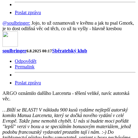
Poslat zprávu
@soulbringer:
Jojo, to už oznamovali v květnu a jak tu psal Gmork,
je to dost odlišná věc od těch, co už tu vyšly - hlavně kresbou
soulbringer
Sběratelský klub
6.8.2025 00:17
Odpovědět
Permalink
Poslat zprávu
ARGO oznámilo dalšího Larcenrta - těšení veliké, navíc autorská
věc.
…Blíží se BLAST! V nákladu 900 kusů vydáme nejlepší autorský
komiks Manua Larceneta, který se dočká nového vydání v celé
Evropě. Takže jsme nemohli chybět. U nás si budete moci pořídit
"lepší" verzi v boxu a se speciálním bonusovým materiálem, jehož
podobu francouzský vydavatel prozatím tají i nám. :-) Do
knihkupectví půjdou knihy samostatně, variant v boxu necháváme