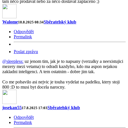
tam něco prodávat nebo za něco dostávat zaplaceno ;)
Walome
Sběratelský klub
18.8.2025 08:34
Odpovědět
Permalink
Poslat zprávu
@sleepless:
uz jenom tim, jak je to napsany (verzalky a neexistujici
mezery mezi vetama) to odradi kazdyho, kdo ma aspon nejakou
zakladni inteligenci. A tem ostatnim - dobre jim tak.
Co me pobavilo asi nejvic je touha vydelat na padelku, ktery stoji
800 :D to musi byt docela narocny.
josekan55
Sběratelský klub
17.8.2025 17:03
Odpovědět
Permalink