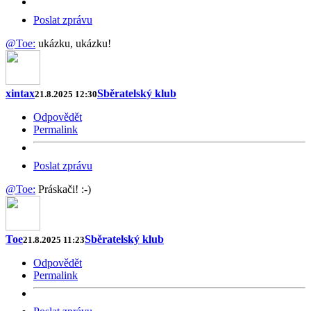
Poslat zprávu
@Toe:
ukázku, ukázku!
xintax
Sběratelský klub
21.8.2025 12:30
Odpovědět
Permalink
Poslat zprávu
@Toe:
Práskači! :-)
Toe
Sběratelský klub
21.8.2025 11:23
Odpovědět
Permalink