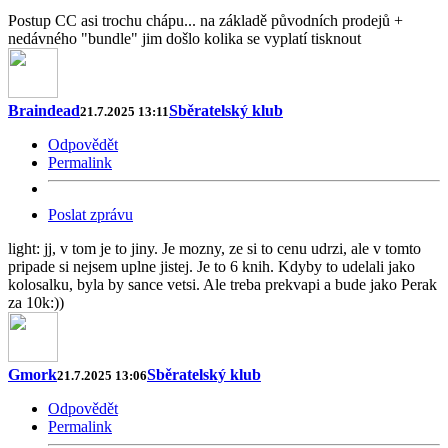
Postup CC asi trochu chápu... na základě původních prodejů +
nedávného "bundle" jim došlo kolika se vyplatí tisknout
Braindead
Sběratelský klub
21.7.2025 13:11
Odpovědět
Permalink
Poslat zprávu
light: jj, v tom je to jiny. Je mozny, ze si to cenu udrzi, ale v tomto
pripade si nejsem uplne jistej. Je to 6 knih. Kdyby to udelali jako
kolosalku, byla by sance vetsi. Ale treba prekvapi a bude jako Perak
za 10k:))
Gmork
Sběratelský klub
21.7.2025 13:06
Odpovědět
Permalink