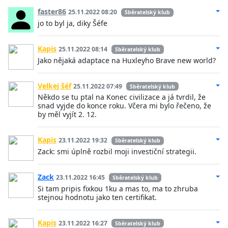
faster86
25.11.2022 08:20
Sběratelský klub
jo to byl ja, diky Šéfe
Kapis
25.11.2022 08:14
Sběratelský klub
Jako nějaká adaptace na Huxleyho Brave new world?
Velkej šéf
25.11.2022 07:49
Sběratelský klub
Někdo se tu ptal na Konec civilizace a já tvrdil, že
snad vyjde do konce roku. Včera mi bylo řečeno, že
by měl vyjít 2. 12.
Kapis
23.11.2022 19:32
Sběratelský klub
Zack: smi úplně rozbil moji investiční strategii.
Zack
23.11.2022 16:45
Sběratelský klub
Si tam pripis fixkou 1ku a mas to, ma to zhruba
stejnou hodnotu jako ten certifikat.
Kapis
23.11.2022 16:27
Sběratelský klub