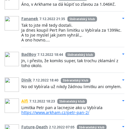
Áno, v Arkhame sa dá kúpiť so zľavou za 1.046Kč.
Fananek
7.12.2022 21:35
Sběratelský klub
Tak to jste mě tedy dostali.
Ja dnes koupil Pert Pan limitku u Vybírala za 1399kc.
A to jse myslel jak jsem vyhrál.,.
A ono hovno....
BadBoy
7.12.2022 18:44
Sběratelský klub
Jn, i přesto, že komiks super, tak trochu zklamání z
toho okolo.
Dinik
7.12.2022 18:40
Sběratelský klub
No od Vybírala už nikdy žádnou limitku ani omylem.
Alfi
7.12.2022 18:23
Sběratelský klub
Limitka Petr pan a lacnejsie ako u Vybírala
https://www.arkham.cz/petr-pan-2/
Future-Death
2.12.2022 07:05
Sběratelský klub