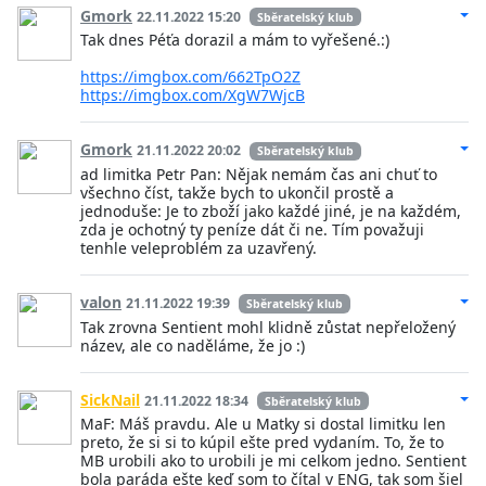
Gmork
22.11.2022 15:20
Sběratelský klub
Tak dnes Péťa dorazil a mám to vyřešené.:)
https://imgbox.com/662TpO2Z
https://imgbox.com/XgW7WjcB
Gmork
21.11.2022 20:02
Sběratelský klub
ad limitka Petr Pan: Nějak nemám čas ani chuť to
všechno číst, takže bych to ukončil prostě a
jednoduše: Je to zboží jako každé jiné, je na každém,
zda je ochotný ty peníze dát či ne. Tím považuji
tenhle veleproblém za uzavřený.
valon
21.11.2022 19:39
Sběratelský klub
Tak zrovna Sentient mohl klidně zůstat nepřeložený
název, ale co naděláme, že jo :)
SickNail
21.11.2022 18:34
Sběratelský klub
MaF: Máš pravdu. Ale u Matky si dostal limitku len
preto, že si si to kúpil ešte pred vydaním. To, že to
MB urobili ako to urobili je mi celkom jedno. Sentient
bola paráda ešte keď som to čítal v ENG, tak som šiel