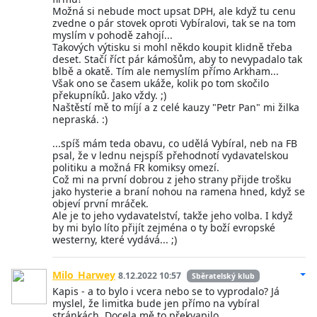
Možná si nebude moct upsat DPH, ale když tu cenu
zvedne o pár stovek oproti Vybíralovi, tak se na tom
myslím v pohodě zahojí...
Takových výtisku si mohl někdo koupit klidně třeba
deset. Stačí říct pár kámošům, aby to nevypadalo tak
blbě a okatě. Tím ale nemyslím přímo Arkham...
Však ono se časem ukáže, kolik po tom skočilo
překupníků. Jako vždy. ;)
Naštěstí mě to míjí a z celé kauzy "Petr Pan" mi žilka
nepraská. :)
...spíš mám teda obavu, co udělá Vybíral, neb na FB
psal, že v lednu nejspíš přehodnotí vydavatelskou
politiku a možná FR komiksy omezí.
Což mi na první dobrou z jeho strany přijde trošku
jako hysterie a braní nohou na ramena hned, když se
objeví první mráček.
Ale je to jeho vydavatelství, takže jeho volba. I když
by mi bylo líto přijít zejména o ty boží evropské
westerny, které vydává... ;)
Milo_Harwey
8.12.2022 10:57
Sběratelský klub
Kapis - a to bylo i vcera nebo se to vyprodalo? Já
myslel, že limitka bude jen přímo na vybíral
stránkách. Docela mě to překvapilo...