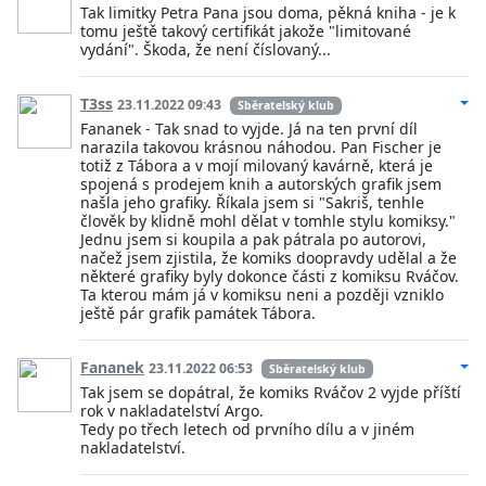
Tak limitky Petra Pana jsou doma, pěkná kniha - je k
tomu ještě takový certifikát jakože "limitované
vydání". Škoda, že není číslovaný...
T3ss
23.11.2022 09:43
Sběratelský klub
Fananek - Tak snad to vyjde. Já na ten první díl
narazila takovou krásnou náhodou. Pan Fischer je
totiž z Tábora a v mojí milovaný kavárně, která je
spojená s prodejem knih a autorských grafik jsem
našla jeho grafiky. Říkala jsem si "Sakriš, tenhle
člověk by klidně mohl dělat v tomhle stylu komiksy."
Jednu jsem si koupila a pak pátrala po autorovi,
načež jsem zjistila, že komiks doopravdy udělal a že
některé grafiky byly dokonce části z komiksu Rváčov.
Ta kterou mám já v komiksu neni a později vzniklo
ještě pár grafik památek Tábora.
Fananek
23.11.2022 06:53
Sběratelský klub
Tak jsem se dopátral, že komiks Rváčov 2 vyjde příští
rok v nakladatelství Argo.
Tedy po třech letech od prvního dílu a v jiném
nakladatelství.