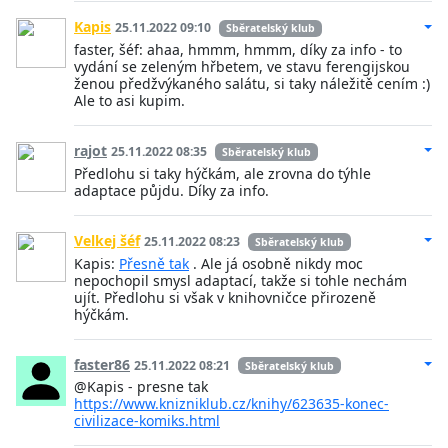
Kapis
25.11.2022 09:10
Sběratelský klub
faster, šéf: ahaa, hmmm, hmmm, díky za info - to
vydání se zeleným hřbetem, ve stavu ferengijskou
ženou předžvýkaného salátu, si taky náležitě cením :)
Ale to asi kupim.
rajot
25.11.2022 08:35
Sběratelský klub
Předlohu si taky hýčkám, ale zrovna do týhle
adaptace půjdu. Díky za info.
Velkej šéf
25.11.2022 08:23
Sběratelský klub
Kapis:
Přesně tak
. Ale já osobně nikdy moc
nepochopil smysl adaptací, takže si tohle nechám
ujít. Předlohu si však v knihovničce přirozeně
hýčkám.
faster86
25.11.2022 08:21
Sběratelský klub
@Kapis - presne tak
https://www.knizniklub.cz/knihy/623635-konec-
civilizace-komiks.html