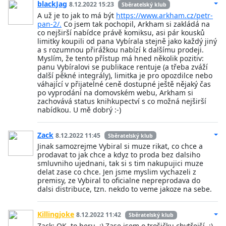
blackJag
8.12.2022 15:23
Sběratelský klub
A už je to jak to má být
https://www.arkham.cz/petr-
pan-2/.
Co jsem tak pochopil, Arkham si zakládá na
co nejširší nabídce právě komiksu, asi pár kousků
limitky koupili od pana Vybírala stejně jako každý jiný
a s rozumnou přirážkou nabízí k dalšímu prodeji.
Myslím, že tento přístup má hned několik pozitiv:
panu Vybíralovi se publikace rentuje (a třeba zváží
další pěkné integrály), limitka je pro opozdilce nebo
váhající v přijatelné ceně dostupné ještě nějaký čas
po vyprodání na domovském webu, Arkham si
zachovává status knihkupectví s co možná nejširší
nabídkou. U mě dobrý :-)
Zack
8.12.2022 11:45
Sběratelský klub
Jinak samozrejme Vybiral si muze rikat, co chce a
prodavat to jak chce a kdyz to proda bez dalsiho
smluvniho ujednani, tak si s tim nakupujici muze
delat zase co chce. Jen jsme myslim vychazeli z
premisy, ze Vybiral to oficialne nepreprodava do
dalsi distribuce, tzn. nekdo to veme jakoze na sebe.
Killingjoke
8.12.2022 11:42
Sběratelský klub
Zack: OK, to beru. ;) Zase jsem o trošičku chytřejší. :)