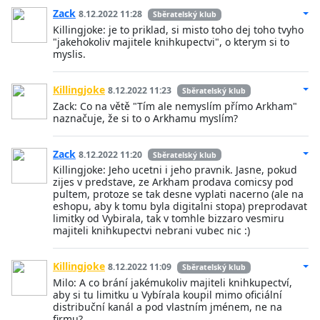
Zack
8.12.2022 11:28
Sběratelský klub
Killingjoke: je to priklad, si misto toho dej toho tvyho
"jakehokoliv majitele knihkupectvi", o kterym si to
myslis.
Killingjoke
8.12.2022 11:23
Sběratelský klub
Zack: Co na větě "Tím ale nemyslím přímo Arkham"
naznačuje, že si to o Arkhamu myslím?
Zack
8.12.2022 11:20
Sběratelský klub
Killingjoke: Jeho ucetni i jeho pravnik. Jasne, pokud
zijes v predstave, ze Arkham prodava comicsy pod
pultem, protoze se tak desne vyplati nacerno (ale na
eshopu, aby k tomu byla digitalni stopa) preprodavat
limitky od Vybirala, tak v tomhle bizzaro vesmiru
majiteli knihkupectvi nebrani vubec nic :)
Killingjoke
8.12.2022 11:09
Sběratelský klub
Milo: A co brání jakémukoliv majiteli knihkupectví,
aby si tu limitku u Vybírala koupil mimo oficiální
distribuční kanál a pod vlastním jménem, ne na
firmu?