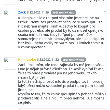
Zack
8.12.2022 11:39
Sběratelský klub
Killingjoke: Slo o to "pod vlastnim jmenem, ne na
firmu". Nemuzes prodavat neco, co si nekoupil. Tzn.
nic nebrani majiteli knihkupectvy to koupit pro
osobni potreba, ale prodat by to uz musel opet jako
osoba mimo firmu, tedy to "pod pultem". Coz
samozrejme neni nic neobvyklyho, ale spis u cigaret
bez kolku nebo vodky ze SAPY, nez u limitek comicsu
v knihkupectvich.
Killingjoke
8.12.2022 11:32
Sběratelský klub
Zack: Rozumím. Ale teda zajímala by mě jedna věc...
Ono je nějak právně ošetřeno, že když Vybíral řekne,
že se to bude prodávat jen na jeho webu, tak to
nesmí být jinde?
Já totiž nechápu, proč mluvíš o podpultovém prodeji,
když přeci můžu svobodně prodat to, co jsem koupil
jinde, ne?
Myslím to tak, že to knihkupci úplně v pohodě můžou
prodávat oficiálně a nic jim přeci nehrozí. Ale možná
se pletu...