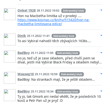
Onkel 1928
28.11.2022 10:02
Sběratelský klub
Hon na Macbetha limitka už v prodeji ....
https://www.kosmas.cz/knihy/515420/hon-na-
macbetha-limitovana-edice/
Dinik
25.11.2022 11:41
Sběratelský klub
To asi Vybiral nahodil těch zbývajících 163ks....
BadBoy
25.11.2022 11:05
Sběratelský klub
no jo, teď už je zase skladem, před chvílí jsem se
díval, jestli má Vybíral Black Friday a skladem nebyl...
Wasseg10
25.11.2022 10:59
Sběratelský klub
BadBoy: Na strankach mají, že je ještě skladem...
BadBoy
25.11.2022 10:34
Sběratelský klub
Ty jo, tak Gmork ani nedal vědět, že je posledních 10
kusů a Petr Pan už je pryč :D