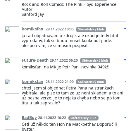
Rock and Roll Comics: The Pink Floyd Experience
Autor:
Sanford Jay
komiksfan
29.11.2022 10:05
Sběratelský klub
ja rad objednavam u zdroje, ale okud je tedy titul
vyprodany, tak se budu muset kouknout jinde.
alespon vim, ze si musim pospisit
Future-Death
29.11.2022 06:20
Sběratelský klub
komiksfan: na MK je Petr Pan -novinka 949kč
komiksfan
28.11.2022 21:00
Sběratelský klub
chtel jsem si objednat Petra Pana na strankach
Vybirala, ale pise to tam ze uz neni skladem a to ani
uz bezna verze. je to nejaka chyba nebo se po tom
titulu tak zaprasilo?
BadBoy
28.11.2022 10:22
Sběratelský klub
Četl už někdo ten Hon na Mackbetha? Doporučili
byste?