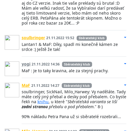
aj do CZ verzie. Inak tie vaše preklady sú brutal :D
Mám ale veľkú radosť, že sa Vybíralovi darí predávať
aj tieto limitované verzie, lebo mám od neho skoro
celý ERB. PeťaPána ale tentokrát skipnem. Možno o
pol roka cez bazar za 20€... :P
soulbringer
21.11.2022 15:52
Sběratelský klub
Lantan1 & MaF: Díky, spadl mi konečně kámen ze
srdce :) Ještě že tak!
yogi
21.11.2022 14:36
Sběratelský klub
MaF : Je to taky kravina, ale za stejný prachy.
MaF
21.11.2022 14:27
Sběratelský klub
soulbringer, SickNail, Milo_Harwey: Vy naděláte. Tady
máte celý jiný přebal a desky pod přebalem. Co byste
řekli na
knihu
, u které "
Sběratelská varianta se liší
zadní stranou
přebalu a pod přebalem
." 8-)
90% nákladu Petra Pana už si sběratelé rozebrali...