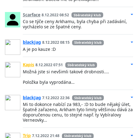
Scarface
8.12.2022 08:52
Sběratelský klub
Co se týče ceny Arkhamu, byla chyba při zadávání,
vycházelo se ze špatné ceny.
blackJag
8.12.2022 08:15
Sběratelský klub
A je po kauze :D
Kapis
8.12.2022 07:51
Sběratelský klub
Možná jste si nevšimli takové drobnosti....
Položka byla vyprodána…
blackJag
7.12.2022 22:36
Sběratelský klub
Mi to dokonce nabízí za 983,- :D to bude nějaký úlet,
špatně zařazeno, Arkham tyto limity většinou dává za
doporučenou cenu, to stejné např. ty Vybíralovy
Verneovky...
Trip
7.12.2022 21:48
Sběratelský klub