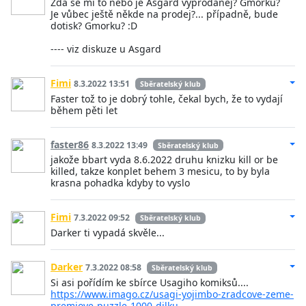
Zdá se mi to nebo je Asgard vyprodanej? Gmorku?
Je vůbec ještě někde na prodej?... případně, bude
dotisk? Gmorku? :D
---- viz diskuze u Asgard
Fimi
8.3.2022 13:51
Sběratelský klub
Faster tož to je dobrý tohle, čekal bych, že to vydají
během pěti let
faster86
8.3.2022 13:49
Sběratelský klub
jakože bbart vyda 8.6.2022 druhu knizku kill or be
killed, takze konplet behem 3 mesicu, to by byla
krasna pohadka kdyby to vyslo
Fimi
7.3.2022 09:52
Sběratelský klub
Darker ti vypadá skvěle...
Darker
7.3.2022 08:58
Sběratelský klub
Si asi pořídím ke sbírce Usagiho komiksů....
https://www.imago.cz/usagi-yojimbo-zradcove-zeme-
premiove-puzzle-1000-dilku