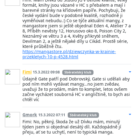
formát, knihy jsou vázané v HC s přebalem a mají i
barevné stránky na křídovém papíře. Pochybuji, že
české vydání bude v podobné kvalitě, rozhodně ji
vyměňovat nebudu.:) Co se týče aktuální mangy, z
mangastore jsem si ještě objednal Eden 4, Atelier 7 a
8, Příběh nevěsty 12, Horusovo oko 8, Poison City 2,
Neznámý ve větru 3 a 4, Květy přikryté sněhem,
Devilman 2, a ještě nějaké díly u Cikád. Prostě série,
které průběžně čtu.
https://mangastore.pl/dziewczynka-w-krainie-
przekletych-10-p-4528.html
Fimi
15.3.2022 09:08
Sběratelský klub
Údajně Gate patří pod Dobrovský, Gate si udělali aby
pod ním mohli vydávat mangy...no jsem zvědav,
uvažuji že to prodám, mám to komplet, letos ovšem
začne vycházet souborná HC v angličtině, to bych asi
chtěl víc
Gmork
15.3.2022 07:11
Sběratelský klub
Fimi: No, pěkný, škoda že už Dívku mám, minulý
týden jsem si objednal desátý díl. Každopádně jí
přeju, ať se tu uchytí, není to typická manga.