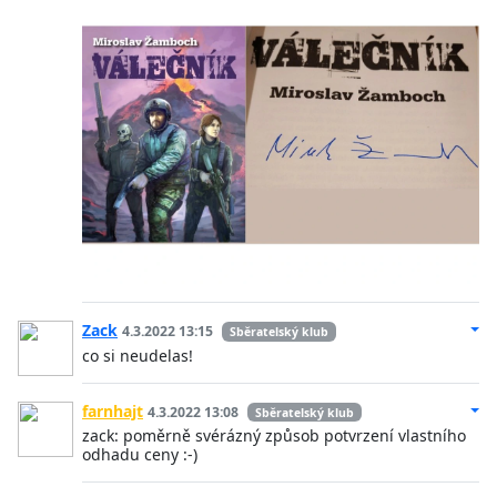
Zack
4.3.2022 13:15
Sběratelský klub
co si neudelas!
farnhajt
4.3.2022 13:08
Sběratelský klub
zack: poměrně svérázný způsob potvrzení vlastního
odhadu ceny :-)