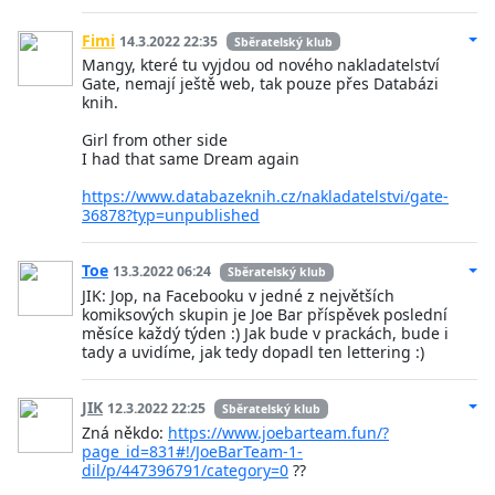
Fimi
14.3.2022 22:35
Sběratelský klub
Mangy, které tu vyjdou od nového nakladatelství
Gate, nemají ještě web, tak pouze přes Databázi
knih.
Girl from other side
I had that same Dream again
https://www.databazeknih.cz/nakladatelstvi/gate-
36878?typ=unpublished
Toe
13.3.2022 06:24
Sběratelský klub
JIK: Jop, na Facebooku v jedné z největších
komiksových skupin je Joe Bar příspěvek poslední
měsíce každý týden :) Jak bude v prackách, bude i
tady a uvidíme, jak tedy dopadl ten lettering :)
JIK
12.3.2022 22:25
Sběratelský klub
Zná někdo:
https://www.joebarteam.fun/?
page_id=831#!/JoeBarTeam-1-
dil/p/447396791/category=0
??