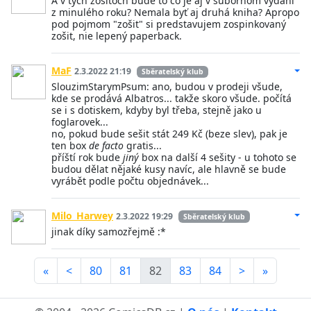
A v tých zošitoch bude to čo je aj v súbornom vydaní
z minulého roku? Nemala byť aj druhá kniha? Apropo
pod pojmom "zošit" si predstavujem zospinkovaný
zošit, nie lepený paperback.
MaF
2.3.2022 21:19
Sběratelský klub
SlouzimStarymPsum: ano, budou v prodeji všude,
kde se prodává Albatros... takže skoro všude. počítá
se i s dotiskem, kdyby byl třeba, stejně jako u
foglarovek...
no, pokud bude sešit stát 249 Kč (beze slev), pak je
ten box
de facto
gratis...
příští rok bude
jiný
box na další 4 sešity - u tohoto se
budou dělat nějaké kusy navíc, ale hlavně se bude
vyrábět podle počtu objednávek...
Milo_Harwey
2.3.2022 19:29
Sběratelský klub
jinak díky samozřejmě :*
«
<
80
81
82
83
84
>
»