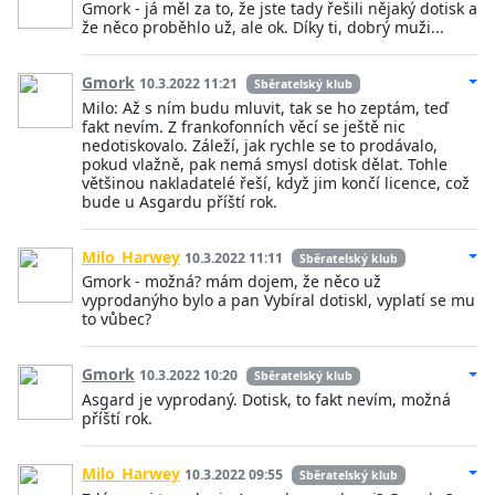
Gmork - já měl za to, že jste tady řešili nějaký dotisk a
že něco proběhlo už, ale ok. Díky ti, dobrý muži...
Gmork
10.3.2022 11:21
Sběratelský klub
Milo: Až s ním budu mluvit, tak se ho zeptám, teď
fakt nevím. Z frankofonních věcí se ještě nic
nedotiskovalo. Záleží, jak rychle se to prodávalo,
pokud vlažně, pak nemá smysl dotisk dělat. Tohle
většinou nakladatelé řeší, když jim končí licence, což
bude u Asgardu příští rok.
Milo_Harwey
10.3.2022 11:11
Sběratelský klub
Gmork - možná? mám dojem, že něco už
vyprodanýho bylo a pan Vybíral dotiskl, vyplatí se mu
to vůbec?
Gmork
10.3.2022 10:20
Sběratelský klub
Asgard je vyprodaný. Dotisk, to fakt nevím, možná
příští rok.
Milo_Harwey
10.3.2022 09:55
Sběratelský klub