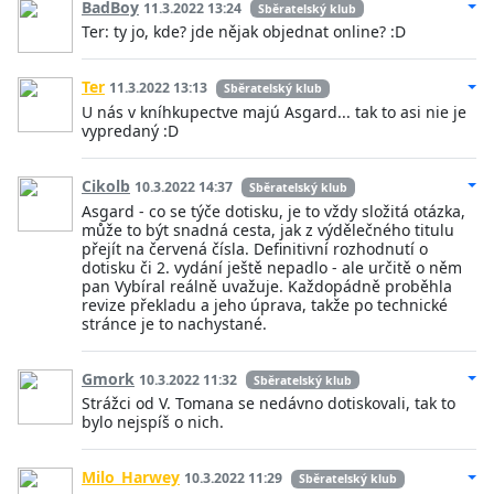
BadBoy
11.3.2022 13:24
Sběratelský klub
Ter: ty jo, kde? jde nějak objednat online? :D
Ter
11.3.2022 13:13
Sběratelský klub
U nás v kníhkupectve majú Asgard... tak to asi nie je
vypredaný :D
Cikolb
10.3.2022 14:37
Sběratelský klub
Asgard - co se týče dotisku, je to vždy složitá otázka,
může to být snadná cesta, jak z výdělečného titulu
přejít na červená čísla. Definitivní rozhodnutí o
dotisku či 2. vydání ještě nepadlo - ale určitě o něm
pan Vybíral reálně uvažuje. Každopádně proběhla
revize překladu a jeho úprava, takže po technické
stránce je to nachystané.
Gmork
10.3.2022 11:32
Sběratelský klub
Strážci od V. Tomana se nedávno dotiskovali, tak to
bylo nejspíš o nich.
Milo_Harwey
10.3.2022 11:29
Sběratelský klub