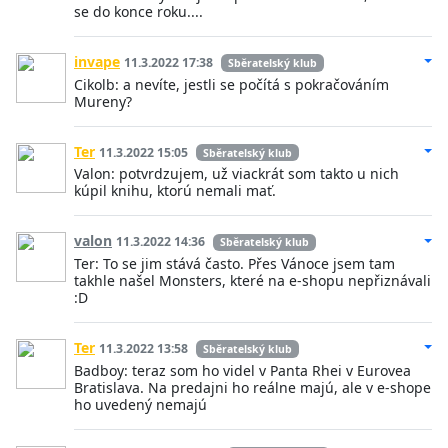
se do konce roku....
invape
11.3.2022 17:38
Sběratelský klub
Cikolb: a nevíte, jestli se počítá s pokračováním
Mureny?
Ter
11.3.2022 15:05
Sběratelský klub
Valon: potvrdzujem, už viackrát som takto u nich
kúpil knihu, ktorú nemali mať.
valon
11.3.2022 14:36
Sběratelský klub
Ter: To se jim stává často. Přes Vánoce jsem tam
takhle našel Monsters, které na e-shopu nepřiznávali
:D
Ter
11.3.2022 13:58
Sběratelský klub
Badboy: teraz som ho videl v Panta Rhei v Eurovea
Bratislava. Na predajni ho reálne majú, ale v e-shope
ho uvedený nemajú