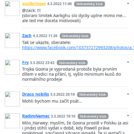
soulbringer
4.3.2022 11:40
Sběratelský klub
@zack: !!!
(sbirani limitek Aarkghu slo dycky uplne mimo me...
ale ted me docela motivovali)
Zack
4.3.2022 11:26
Sběratelský klub
Tak se ukazte, sberatele:
https://www.facebook.com/103737272993208/photos/a
Fry
3.3.2022 23:42
Sběratelský klub
Trojka Goona je vyprodaná protože byla prvním
dílem v edici na přání, tj. vyšlo minimum kusů do
normálního prodeje
Draco nobilis
3.3.2022 20:19
Sběratelský klub
Mohli bychom mu začít psát...
RadimNemec
3.3.2022 19:10
Sběratelský klub
Milo_Harwey: myslím, že Goona prostě v Polsku (a asi
i jinde) stihli vydat v době, kdy Powell práva
poskytoval, současná situace vypadá, že si vystačí s