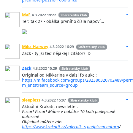
MaF
4.3.2022 19:22
Sběratelský klub
Ter: tak 27 - obálka prvního čísla napoví...
Milo_Harwey
4.3.2022 16:29
Sběratelský klub
Zack - ty jsi teď nějakej licitátor? :D
Zack
4.3.2022 15:29
Sběratelský klub
Original od Nikkarina v dalsi fb aukci:
https://m.facebook.com/groups/282386320702489/perm
m_entstream_source=group
sleepless
4.3.2022 15:07
Sběratelský klub
Aktuální Krakatit newsletter:
Pozor! Pozor! Máme v nabídce 10 knih podepsané
autorem!
Objednat můžete zde:
https://www.krakatit.cz/valecnik--s-podpisem-autora
/