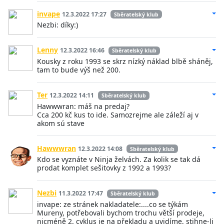
invape
12.3.2022 17:27
Sběratelský klub
Nezbi: díky:)
Lenny
12.3.2022 16:46
Sběratelský klub
Kousky z roku 1993 se skrz nízký náklad blbě sháněj,
tam to bude výš než 200.
Ter
12.3.2022 14:11
Sběratelský klub
Hawwwran: máš na predaj?
Cca 200 kč kus to ide. Samozrejme ale záleží aj v
akom sú stave
Hawwwran
12.3.2022 14:08
Sběratelský klub
Kdo se vyznáte v Ninja želvách. Za kolik se tak dá
prodat komplet sešitovky z 1992 a 1993?
Nezbi
11.3.2022 17:47
Sběratelský klub
invape: ze stránek nakladatele:....co se týkám
Mureny, potřebovali bychom trochu větší prodeje,
nicméně 2. cyklus je na překladu a uvidíme, stihne-li