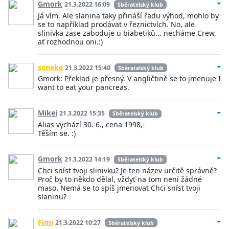
Gmork
21.3.2022 16:09
Sběratelský klub
Já vím. Ale slanina taky přináší řadu výhod, mohlo by
se to například prodávat v řeznictvích. No, ale
slinivka zase zaboduje u biabetiků... necháme Crew,
ať rozhodnou oni.:)
seneke
21.3.2022 15:40
Sběratelský klub
Gmork: Překlad je přesný. V angličtině se to jmenuje I
want to eat your pancreas.
Mikei
21.3.2022 15:35
Sběratelský klub
Alias vychází 30. 6., cena 1998,-
Těším se. :)
Gmork
21.3.2022 14:19
Sběratelský klub
Chci sníst tvoji slinivku? Je ten název určitě správně?
Proč by to někdo dělal, vždyť na tom není žádné
maso. Nemá se to spíš jmenovat Chci sníst tvoji
slaninu?
Fimi
21.3.2022 10:27
Sběratelský klub