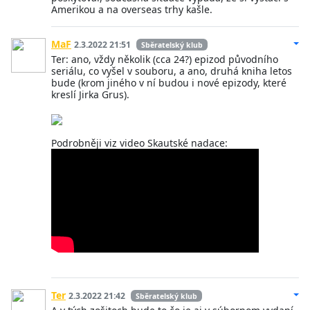
Amerikou a na overseas trhy kašle.
MaF
2.3.2022 21:51
Sběratelský klub
Ter: ano, vždy několik (cca 24?) epizod původního
seriálu, co vyšel v souboru, a ano, druhá kniha letos
bude (krom jiného v ní budou i nové epizody, které
kreslí Jirka Grus).
Podrobněji viz video Skautské nadace:
Ter
2.3.2022 21:42
Sběratelský klub