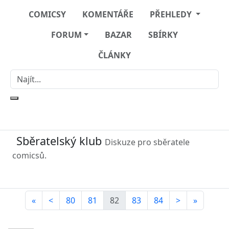
COMICSY
KOMENTÁŘE
PŘEHLEDY
FORUM
BAZAR
SBÍRKY
ČLÁNKY
Sběratelský klub
Diskuze pro sběratele
comicsů.
«
<
80
81
82
83
84
>
»