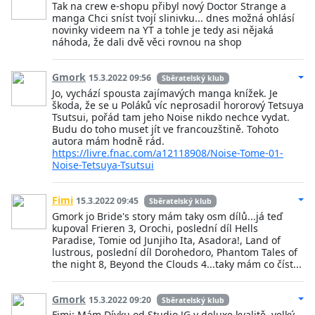
Tak na crew e-shopu přibyl nový Doctor Strange a
manga Chci sníst tvojí slinivku... dnes možná ohlásí
novinky videem na YT a tohle je tedy asi nějaká
náhoda, že dali dvě věci rovnou na shop
Gmork
15.3.2022 09:56
Sběratelský klub
Jo, vychází spousta zajímavých manga knížek. Je
škoda, že se u Poláků víc neprosadil hororový Tetsuya
Tsutsui, pořád tam jeho Noise nikdo nechce vydat.
Budu do toho muset jít ve francouzštině. Tohoto
autora mám hodně rád.
https://livre.fnac.com/a12118908/Noise-Tome-01-
Noise-Tetsuya-Tsutsui
Fimi
15.3.2022 09:45
Sběratelský klub
Gmork jo Bride's story mám taky osm dílů...já teď
kupoval Frieren 3, Orochi, poslední díl Hells
Paradise, Tomie od Junjiho Ita, Asadora!, Land of
lustrous, poslední díl Dorohedoro, Phantom Tales of
the night 8, Beyond the Clouds 4...taky mám co číst...
Gmork
15.3.2022 09:20
Sběratelský klub
Fimi: Mám Dívku od Studio JG v deluxe kvalitě, velký