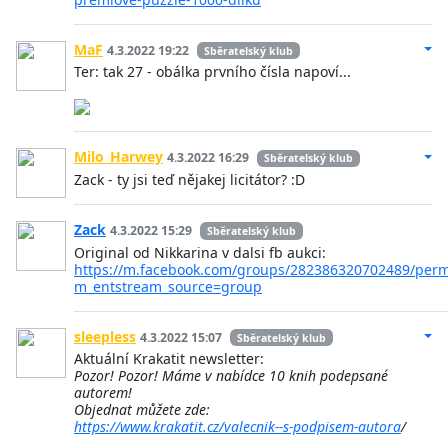
MaF
4.3.2022 19:22
Sběratelský klub
Ter: tak 27 - obálka prvního čísla napoví...
Milo_Harwey
4.3.2022 16:29
Sběratelský klub
Zack - ty jsi teď nějakej licitátor? :D
Zack
4.3.2022 15:29
Sběratelský klub
Original od Nikkarina v dalsi fb aukci:
https://m.facebook.com/groups/282386320702489/perm
m_entstream_source=group
sleepless
4.3.2022 15:07
Sběratelský klub
Aktuální Krakatit newsletter:
Pozor! Pozor! Máme v nabídce 10 knih podepsané
autorem!
Objednat můžete zde:
https://www.krakatit.cz/valecnik--s-podpisem-autora
/