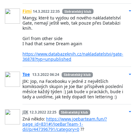
Fimi
14.3.2022 22:35
Sběratelský klub
Mangy, které tu vyjdou od nového nakladatelství
Gate, nemají ještě web, tak pouze přes Databázi
knih.
Girl from other side
I had that same Dream again
https://www.databazeknih.cz/nakladatelstvi/gate-
36878?typ=unpublished
Toe
13.3.2022 06:24
Sběratelský klub
JIK: Jop, na Facebooku v jedné z největších
komiksových skupin je Joe Bar příspěvek poslední
měsíce každý týden :) Jak bude v prackách, bude i
tady a uvidíme, jak tedy dopadl ten lettering :)
JIK
12.3.2022 22:25
Sběratelský klub
Zná někdo:
https://www.joebarteam.fun/?
page_id=831#!/JoeBarTeam-1-
dil/p/447396791/category=0
??