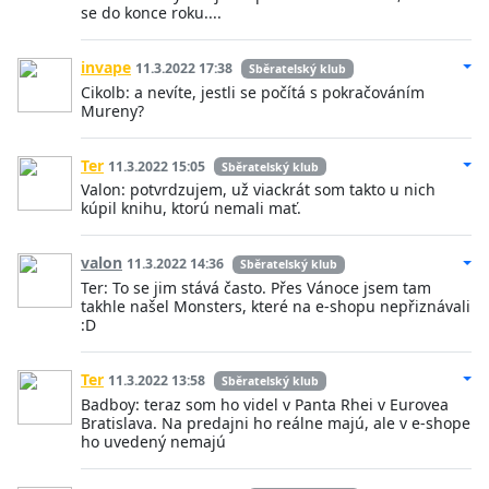
se do konce roku....
invape
11.3.2022 17:38
Sběratelský klub
Cikolb: a nevíte, jestli se počítá s pokračováním
Mureny?
Ter
11.3.2022 15:05
Sběratelský klub
Valon: potvrdzujem, už viackrát som takto u nich
kúpil knihu, ktorú nemali mať.
valon
11.3.2022 14:36
Sběratelský klub
Ter: To se jim stává často. Přes Vánoce jsem tam
takhle našel Monsters, které na e-shopu nepřiznávali
:D
Ter
11.3.2022 13:58
Sběratelský klub
Badboy: teraz som ho videl v Panta Rhei v Eurovea
Bratislava. Na predajni ho reálne majú, ale v e-shope
ho uvedený nemajú