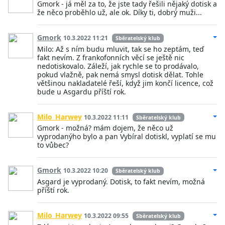
Gmork - já měl za to, že jste tady řešili nějaký dotisk a
že něco proběhlo už, ale ok. Díky ti, dobrý muži...
Gmork
10.3.2022 11:21
Sběratelský klub
Milo: Až s ním budu mluvit, tak se ho zeptám, teď
fakt nevím. Z frankofonních věcí se ještě nic
nedotiskovalo. Záleží, jak rychle se to prodávalo,
pokud vlažně, pak nemá smysl dotisk dělat. Tohle
většinou nakladatelé řeší, když jim končí licence, což
bude u Asgardu příští rok.
Milo_Harwey
10.3.2022 11:11
Sběratelský klub
Gmork - možná? mám dojem, že něco už
vyprodanýho bylo a pan Vybíral dotiskl, vyplatí se mu
to vůbec?
Gmork
10.3.2022 10:20
Sběratelský klub
Asgard je vyprodaný. Dotisk, to fakt nevím, možná
příští rok.
Milo_Harwey
10.3.2022 09:55
Sběratelský klub