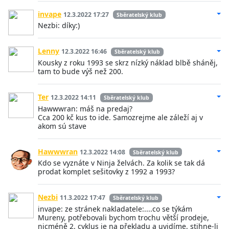
invape
12.3.2022 17:27
Sběratelský klub
Nezbi: díky:)
Lenny
12.3.2022 16:46
Sběratelský klub
Kousky z roku 1993 se skrz nízký náklad blbě sháněj,
tam to bude výš než 200.
Ter
12.3.2022 14:11
Sběratelský klub
Hawwwran: máš na predaj?
Cca 200 kč kus to ide. Samozrejme ale záleží aj v
akom sú stave
Hawwwran
12.3.2022 14:08
Sběratelský klub
Kdo se vyznáte v Ninja želvách. Za kolik se tak dá
prodat komplet sešitovky z 1992 a 1993?
Nezbi
11.3.2022 17:47
Sběratelský klub
invape: ze stránek nakladatele:....co se týkám
Mureny, potřebovali bychom trochu větší prodeje,
nicméně 2. cyklus je na překladu a uvidíme, stihne-li