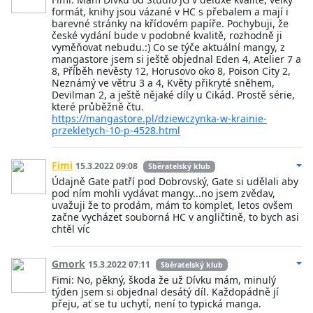
formát, knihy jsou vázané v HC s přebalem a mají i
barevné stránky na křídovém papíře. Pochybuji, že
české vydání bude v podobné kvalitě, rozhodně ji
vyměňovat nebudu.:) Co se týče aktuální mangy, z
mangastore jsem si ještě objednal Eden 4, Atelier 7 a
8, Příběh nevěsty 12, Horusovo oko 8, Poison City 2,
Neznámý ve větru 3 a 4, Květy přikryté sněhem,
Devilman 2, a ještě nějaké díly u Cikád. Prostě série,
které průběžně čtu.
https://mangastore.pl/dziewczynka-w-krainie-
przekletych-10-p-4528.html
Fimi
15.3.2022 09:08
Sběratelský klub
Údajně Gate patří pod Dobrovský, Gate si udělali aby
pod ním mohli vydávat mangy...no jsem zvědav,
uvažuji že to prodám, mám to komplet, letos ovšem
začne vycházet souborná HC v angličtině, to bych asi
chtěl víc
Gmork
15.3.2022 07:11
Sběratelský klub
Fimi: No, pěkný, škoda že už Dívku mám, minulý
týden jsem si objednal desátý díl. Každopádně jí
přeju, ať se tu uchytí, není to typická manga.