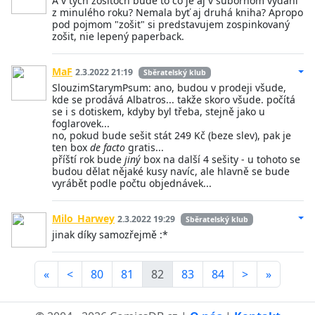
A v tých zošitoch bude to čo je aj v súbornom vydaní
z minulého roku? Nemala byť aj druhá kniha? Apropo
pod pojmom "zošit" si predstavujem zospinkovaný
zošit, nie lepený paperback.
MaF
2.3.2022 21:19
Sběratelský klub
SlouzimStarymPsum: ano, budou v prodeji všude,
kde se prodává Albatros... takže skoro všude. počítá
se i s dotiskem, kdyby byl třeba, stejně jako u
foglarovek...
no, pokud bude sešit stát 249 Kč (beze slev), pak je
ten box
de facto
gratis...
příští rok bude
jiný
box na další 4 sešity - u tohoto se
budou dělat nějaké kusy navíc, ale hlavně se bude
vyrábět podle počtu objednávek...
Milo_Harwey
2.3.2022 19:29
Sběratelský klub
jinak díky samozřejmě :*
«
<
80
81
82
83
84
>
»