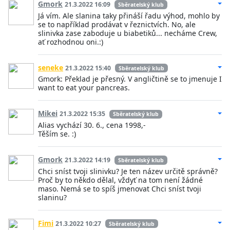
Gmork
21.3.2022 16:09
Sběratelský klub
Já vím. Ale slanina taky přináší řadu výhod, mohlo by
se to například prodávat v řeznictvích. No, ale
slinivka zase zaboduje u biabetiků... necháme Crew,
ať rozhodnou oni.:)
seneke
21.3.2022 15:40
Sběratelský klub
Gmork: Překlad je přesný. V angličtině se to jmenuje I
want to eat your pancreas.
Mikei
21.3.2022 15:35
Sběratelský klub
Alias vychází 30. 6., cena 1998,-
Těším se. :)
Gmork
21.3.2022 14:19
Sběratelský klub
Chci sníst tvoji slinivku? Je ten název určitě správně?
Proč by to někdo dělal, vždyť na tom není žádné
maso. Nemá se to spíš jmenovat Chci sníst tvoji
slaninu?
Fimi
21.3.2022 10:27
Sběratelský klub