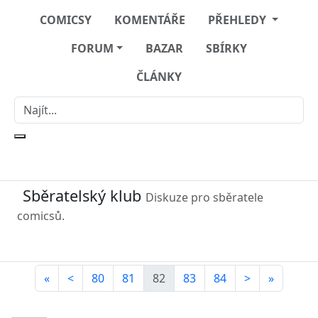
COMICSY
KOMENTÁŘE
PŘEHLEDY
FORUM
BAZAR
SBÍRKY
ČLÁNKY
Sběratelský klub
Diskuze pro sběratele
comicsů.
«
<
80
81
82
83
84
>
»