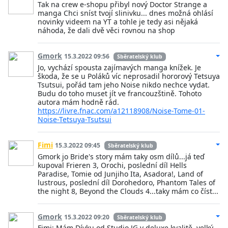
Tak na crew e-shopu přibyl nový Doctor Strange a
manga Chci sníst tvojí slinivku... dnes možná ohlásí
novinky videem na YT a tohle je tedy asi nějaká
náhoda, že dali dvě věci rovnou na shop
Gmork
15.3.2022 09:56
Sběratelský klub
Jo, vychází spousta zajímavých manga knížek. Je
škoda, že se u Poláků víc neprosadil hororový Tetsuya
Tsutsui, pořád tam jeho Noise nikdo nechce vydat.
Budu do toho muset jít ve francouzštině. Tohoto
autora mám hodně rád.
https://livre.fnac.com/a12118908/Noise-Tome-01-
Noise-Tetsuya-Tsutsui
Fimi
15.3.2022 09:45
Sběratelský klub
Gmork jo Bride's story mám taky osm dílů...já teď
kupoval Frieren 3, Orochi, poslední díl Hells
Paradise, Tomie od Junjiho Ita, Asadora!, Land of
lustrous, poslední díl Dorohedoro, Phantom Tales of
the night 8, Beyond the Clouds 4...taky mám co číst...
Gmork
15.3.2022 09:20
Sběratelský klub
Fimi: Mám Dívku od Studio JG v deluxe kvalitě, velký