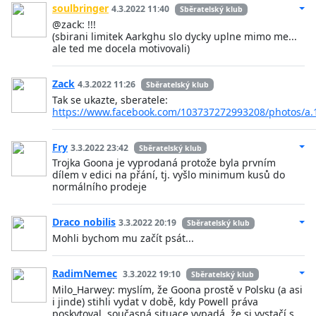
soulbringer
4.3.2022 11:40
Sběratelský klub
@zack: !!!
(sbirani limitek Aarkghu slo dycky uplne mimo me...
ale ted me docela motivovali)
Zack
4.3.2022 11:26
Sběratelský klub
Tak se ukazte, sberatele:
https://www.facebook.com/103737272993208/photos/a
Fry
3.3.2022 23:42
Sběratelský klub
Trojka Goona je vyprodaná protože byla prvním
dílem v edici na přání, tj. vyšlo minimum kusů do
normálního prodeje
Draco nobilis
3.3.2022 20:19
Sběratelský klub
Mohli bychom mu začít psát...
RadimNemec
3.3.2022 19:10
Sběratelský klub
Milo_Harwey: myslím, že Goona prostě v Polsku (a asi
i jinde) stihli vydat v době, kdy Powell práva
poskytoval, současná situace vypadá, že si vystačí s