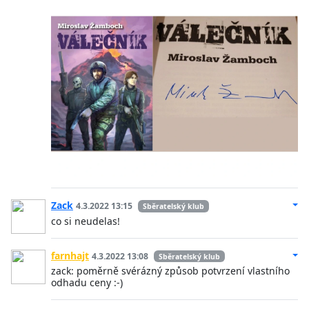
Zack
4.3.2022 13:15
Sběratelský klub
co si neudelas!
farnhajt
4.3.2022 13:08
Sběratelský klub
zack: poměrně svérázný způsob potvrzení vlastního
odhadu ceny :-)