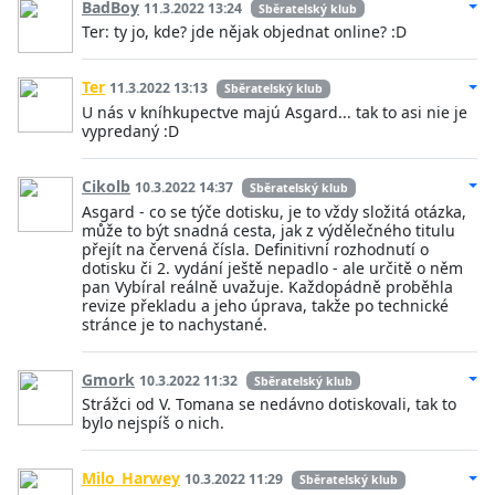
BadBoy
11.3.2022 13:24
Sběratelský klub
Ter: ty jo, kde? jde nějak objednat online? :D
Ter
11.3.2022 13:13
Sběratelský klub
U nás v kníhkupectve majú Asgard... tak to asi nie je
vypredaný :D
Cikolb
10.3.2022 14:37
Sběratelský klub
Asgard - co se týče dotisku, je to vždy složitá otázka,
může to být snadná cesta, jak z výdělečného titulu
přejít na červená čísla. Definitivní rozhodnutí o
dotisku či 2. vydání ještě nepadlo - ale určitě o něm
pan Vybíral reálně uvažuje. Každopádně proběhla
revize překladu a jeho úprava, takže po technické
stránce je to nachystané.
Gmork
10.3.2022 11:32
Sběratelský klub
Strážci od V. Tomana se nedávno dotiskovali, tak to
bylo nejspíš o nich.
Milo_Harwey
10.3.2022 11:29
Sběratelský klub