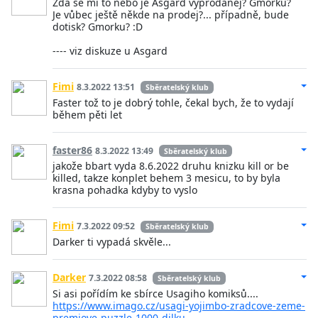
Zdá se mi to nebo je Asgard vyprodanej? Gmorku?
Je vůbec ještě někde na prodej?... případně, bude
dotisk? Gmorku? :D
---- viz diskuze u Asgard
Fimi
8.3.2022 13:51
Sběratelský klub
Faster tož to je dobrý tohle, čekal bych, že to vydají
během pěti let
faster86
8.3.2022 13:49
Sběratelský klub
jakože bbart vyda 8.6.2022 druhu knizku kill or be
killed, takze konplet behem 3 mesicu, to by byla
krasna pohadka kdyby to vyslo
Fimi
7.3.2022 09:52
Sběratelský klub
Darker ti vypadá skvěle...
Darker
7.3.2022 08:58
Sběratelský klub
Si asi pořídím ke sbírce Usagiho komiksů....
https://www.imago.cz/usagi-yojimbo-zradcove-zeme-
premiove-puzzle-1000-dilku