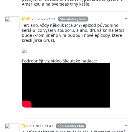
Amerikou a na overseas trhy kašle.
MaF
2.3.2022 21:51
Sběratelský klub
Ter: ano, vždy několik (cca 24?) epizod původního
seriálu, co vyšel v souboru, a ano, druhá kniha letos
bude (krom jiného v ní budou i nové epizody, které
kreslí Jirka Grus).
Podrobněji viz video Skautské nadace:
Ter
2.3.2022 21:42
Sběratelský klub