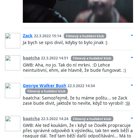
Zack
22.3.2022 15:14
Filmový a hudební klub
Ja bych se spis divil, kdyby to bylo jinak :)
baatcha
22.3.2022 14:51
Filmový a hudební klub
GWB: Aha, no jo. Tak do ní mrkni. :D Lehce
neintuitivní, ehm, ale hlavně, že bude fungovat. :)
George Walker Bush
22.3.2022 14:34
Filmový a hudební klub
baatcha: Samozřejmě, že tu máme poštu... se Zack
zase bude divit, jaktože to nevíte, když to vyrobil! :)))
baatcha
22.3.2022 14:24
Filmový a hudební klub
GWB: Ale teď koukám, že i když se člověk propracuje
přes správné odpovědi k výsledku, tak ten web běží a
reaguje dál. Teď tam běží další odpočítávání... Má to