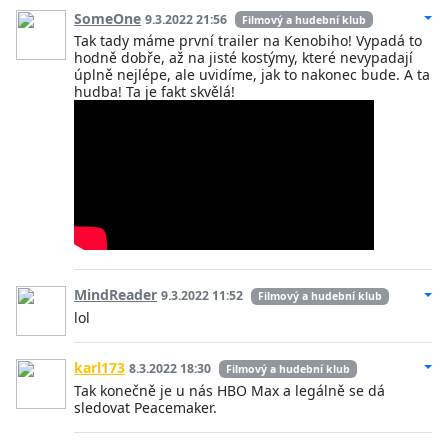
SomeOne
9.3.2022 21:56
Filmový a hudební klub
Tak tady máme první trailer na Kenobiho! Vypadá to
hodně dobře, až na jisté kostýmy, které nevypadají
úplně nejlépe, ale uvidíme, jak to nakonec bude. A ta
hudba! Ta je fakt skvělá!
MindReader
9.3.2022 11:52
Filmový a hudební klub
lol
karl173
8.3.2022 18:30
Filmový a hudební klub
Tak konečně je u nás HBO Max a legálně se dá
sledovat Peacemaker.