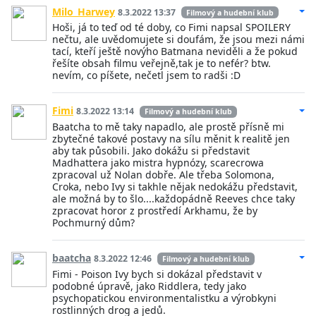
Milo_Harwey
8.3.2022 13:37
Filmový a hudební klub
Hoši, já to teď od té doby, co Fimi napsal SPOILERY
nečtu, ale uvědomujete si doufám, že jsou mezi námi
tací, kteří ještě novýho Batmana neviděli a že pokud
řešíte obsah filmu veřejně,tak je to nefér? btw.
nevím, co píšete, nečetl jsem to radši :D
Fimi
8.3.2022 13:14
Filmový a hudební klub
Baatcha to mě taky napadlo, ale prostě přísně mi
zbytečné takové postavy na sílu měnit k realitě jen
aby tak působili. Jako dokážu si představit
Madhattera jako mistra hypnózy, scarecrowa
zpracoval už Nolan dobře. Ale třeba Solomona,
Croka, nebo Ivy si takhle nějak nedokážu představit,
ale možná by to šlo....každopádně Reeves chce taky
zpracovat horor z prostředí Arkhamu, že by
Pochmurný dům?
baatcha
8.3.2022 12:46
Filmový a hudební klub
Fimi - Poison Ivy bych si dokázal představit v
podobné úpravě, jako Riddlera, tedy jako
psychopatickou environmentalistku a výrobkyni
rostlinných drog a jedů.