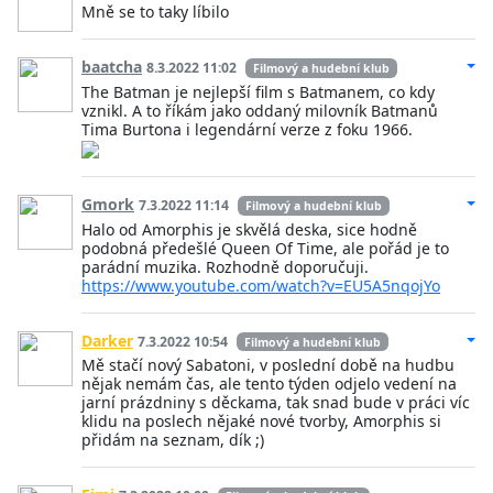
Mně se to taky líbilo
baatcha
8.3.2022 11:02
Filmový a hudební klub
The Batman je nejlepší film s Batmanem, co kdy
vznikl. A to říkám jako oddaný milovník Batmanů
Tima Burtona i legendární verze z foku 1966.
Gmork
7.3.2022 11:14
Filmový a hudební klub
Halo od Amorphis je skvělá deska, sice hodně
podobná předešlé Queen Of Time, ale pořád je to
parádní muzika. Rozhodně doporučuji.
https://www.youtube.com/watch?v=EU5A5nqojYo
Darker
7.3.2022 10:54
Filmový a hudební klub
Mě stačí nový Sabatoni, v poslední době na hudbu
nějak nemám čas, ale tento týden odjelo vedení na
jarní prázdniny s děckama, tak snad bude v práci víc
klidu na poslech nějaké nové tvorby, Amorphis si
přidám na seznam, dík ;)