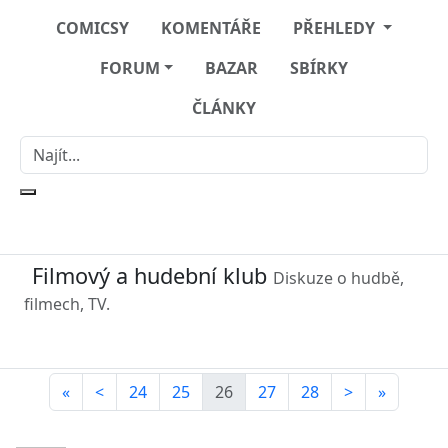
COMICSY
KOMENTÁŘE
PŘEHLEDY
FORUM
BAZAR
SBÍRKY
ČLÁNKY
Filmový a hudební klub
Diskuze o hudbě,
filmech, TV.
«
<
24
25
26
27
28
>
»