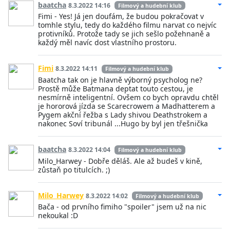
baatcha
8.3.2022 14:16
Filmový a hudební klub
Fimi - Yes! Já jen doufám, že budou pokračovat v
tomhle stylu, tedy do každého filmu narvat co nejvíc
protivníků. Protože tady se jich sešlo požehnaně a
každý měl navíc dost vlastního prostoru.
Fimi
8.3.2022 14:11
Filmový a hudební klub
Baatcha tak on je hlavně výborný psycholog ne?
Prostě může Batmana deptat touto cestou, je
nesmírně inteligentní. Ovšem co bych opravdu chtěl
je hororová jízda se Scarecrowem a Madhatterem a
Pygem akční řežba s Lady shivou Deathstrokem a
nakonec Soví tribunál ...Hugo by byl jen třešnička
baatcha
8.3.2022 14:04
Filmový a hudební klub
Milo_Harwey - Dobře děláš. Ale až budeš v kině,
zůstaň po titulcích. ;)
Milo_Harwey
8.3.2022 14:02
Filmový a hudební klub
Bača - od prvního fimiho "spoiler" jsem už na nic
nekoukal :D