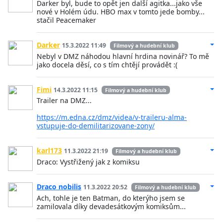
Darker byl, bude to opět jen další agitka...jako vše
nové v Holém údu. HBO max v tomto jede bomby...
stačil Peacemaker
Darker
15.3.2022 11:49
Filmový a hudební klub
Nebyl v DMZ náhodou hlavní hrdina novinář? To mě
jako docela děsí, co s tím chtějí provádět :(
Fimi
14.3.2022 11:15
Filmový a hudební klub
Trailer na DMZ...
https://m.edna.cz/dmz/videa/v-traileru-alma-
vstupuje-do-demilitarizovane-zony/
karl173
11.3.2022 21:19
Filmový a hudební klub
Draco: Vystřižený jak z komiksu
Draco nobilis
11.3.2022 20:52
Filmový a hudební klub
Ach, tohle je ten Batman, do kterýho jsem se
zamilovala díky devadesátkovým komiksům...