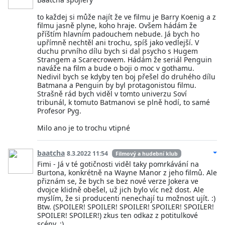
to každej si může najít že ve filmu je Barry Koenig a z
filmu jasně plyne, koho hraje. Ovšem hádám že
příštím hlavním padouchem nebude. Já bych ho
upřímně nechtěl ani trochu, spíš jako vedlejší. V
duchu prvního dílu bych si dal psycho s Hugem
Strangem a Scarecrowem. Hádám že seriál Penguin
naváže na film a bude o boji o moc v gothamu.
Nedivil bych se kdyby ten boj přešel do druhého dílu
Batmana a Penguin by byl protagonistou filmu.
Strašně rád bych viděl v tomto univerzu Soví
tribunál, k tomuto Batmanovi se plně hodí, to samé
Profesor Pyg.
Milo ano je to trochu vtipné
baatcha
8.3.2022 11:54
Filmový a hudební klub
Fimi - Já v té gotičnosti viděl taky pomrkávání na
Burtona, konkrétně na Wayne Manor z jeho filmů. Ale
přiznám se, že bych se bez nové verze Jokera ve
dvojce klidně obešel, už jich bylo víc než dost. Ale
myslím, že si producenti nenechají tu možnost ujít. :)
Btw. (SPOILER! SPOILER! SPOILER! SPOILER! SPOILER!
SPOILER! SPOILER!) zkus ten odkaz z potitulkové
scény. :)