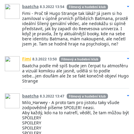
baatcha
8.3.2022 13:54
Filmový a hudební klub
Fimi - Proč tě Hugo Strange tak láká? Já jsem si ho
zamiloval v úplně prvních příbězích Batmana, prostě
ideální šílený geniální vědec, ale nedokážu si úplně
představit, jak by zapadl do Reevesova univerza. I
když je pravda, že ty aktuálnější booky, kde na sebe
bere identitu Batmana, mám nakoupené, ale nečetl
jsem je. Tam se hodně hraje na psychologii, ne?
Fimi
8.3.2022 13:50
Filmový a hudební klub
Baatcha podle mě spíš bude jen čerpat tu atmosféru
a vizuál komiksu ale jasně, udělá si to podle
sebe...jen doufám ale že se fakt konečně objeví Hugo
Strange
baatcha
8.3.2022 13:47
Filmový a hudební klub
Milo_Harwey - A proto tam pro jistotu taky všude
zodpovědně píšeme SPOILER! neasi.
Aby každý, kdo na to natrefí, věděl, že tam můžou být
SPOILERY
SPOILERY
SPOILERY
SPOILERY