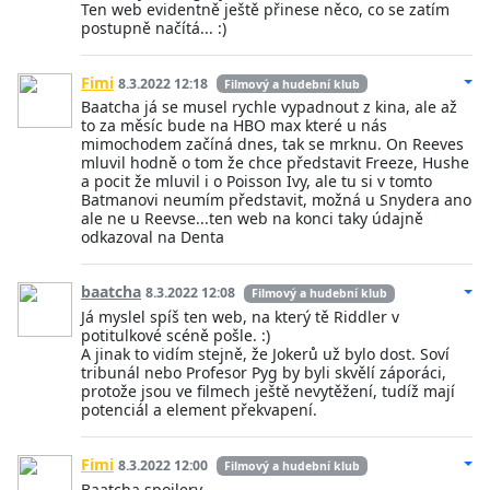
Ten web evidentně ještě přinese něco, co se zatím
postupně načítá... :)
Fimi
8.3.2022 12:18
Filmový a hudební klub
Baatcha já se musel rychle vypadnout z kina, ale až
to za měsíc bude na HBO max které u nás
mimochodem začíná dnes, tak se mrknu. On Reeves
mluvil hodně o tom že chce představit Freeze, Hushe
a pocit že mluvil i o Poisson Ivy, ale tu si v tomto
Batmanovi neumím představit, možná u Snydera ano
ale ne u Reevse...ten web na konci taky údajně
odkazoval na Denta
baatcha
8.3.2022 12:08
Filmový a hudební klub
Já myslel spíš ten web, na který tě Riddler v
potitulkové scéně pošle. :)
A jinak to vidím stejně, že Jokerů už bylo dost. Soví
tribunál nebo Profesor Pyg by byli skvělí záporáci,
protože jsou ve filmech ještě nevytěžení, tudíž mají
potenciál a element překvapení.
Fimi
8.3.2022 12:00
Filmový a hudební klub
Baatcha spojlery