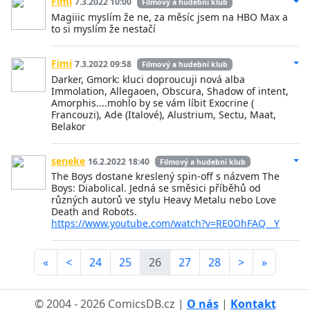
Fimi
7.3.2022 10:00
Filmový a hudební klub
Magiiic myslím že ne, za měsíc jsem na HBO Max a
to si myslím že nestačí
Fimi
7.3.2022 09:58
Filmový a hudební klub
Darker, Gmork: kluci doproucuji nová alba
Immolation, Allegaoen, Obscura, Shadow of intent,
Amorphis....mohlo by se vám líbit Exocrine (
Francouzi), Ade (Italové), Alustrium, Sectu, Maat,
Belakor
seneke
16.2.2022 18:40
Filmový a hudební klub
The Boys dostane kreslený spin-off s názvem The
Boys: Diabolical. Jedná se směsici příběhů od
různých autorů ve stylu Heavy Metalu nebo Love
Death and Robots.
https://www.youtube.com/watch?v=RE0OhFAQ__Y
«
<
24
25
26
27
28
>
»
© 2004 - 2026 ComicsDB.cz |
O nás
|
Kontakt