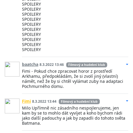
SPOILERY
SPOILERY
SPOILERY
SPOILERY
SPOILERY
SPOILERY
SPOILERY
SPOILERY
SPOILERY
SPOILERY
baatcha
8.3.2022 13:46
Filmový a hudební klub
Fimi - Pokud chce zpracovat horor z prostředí
Arkhamu, předpokládám, že si zvolí jiný (vlastní)
námět, než že by si chtěl vylámat zuby na adaptaci
Pochmurného domu.
Fimi
8.3.2022 13:44
Filmový a hudební klub
Milo Upřímně nic zásadního nespojlerujeme, jen
kam by se to mohlo dát vyvíjet a koho bychom rádi
jako další padouchy a jak by zapadli do tohoto světa
Batmana.