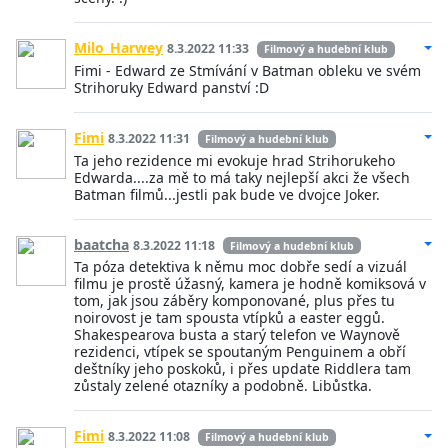
Milo_Harwey
8.3.2022 11:33
Filmový a hudební klub
Fimi - Edward ze Stmívání v Batman obleku ve svém
Strihoruky Edward panství :D
Fimi
8.3.2022 11:31
Filmový a hudební klub
Ta jeho rezidence mi evokuje hrad Strihorukeho
Edwarda....za mě to má taky nejlepší akci že všech
Batman filmů...jestli pak bude ve dvojce Joker.
baatcha
8.3.2022 11:18
Filmový a hudební klub
Ta póza detektiva k němu moc dobře sedí a vizuál
filmu je prostě úžasný, kamera je hodně komiksová v
tom, jak jsou záběry komponované, plus přes tu
noirovost je tam spousta vtípků a easter eggů.
Shakespearova busta a starý telefon ve Waynově
rezidenci, vtípek se spoutaným Penguinem a obří
deštníky jeho poskoků, i přes update Riddlera tam
zůstaly zelené otazníky a podobně. Libůstka.
Fimi
8.3.2022 11:08
Filmový a hudební klub