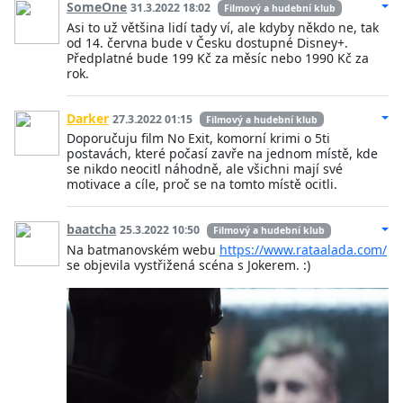
SomeOne
31.3.2022 18:02
Filmový a hudební klub
Asi to už většina lidí tady ví, ale kdyby někdo ne, tak
od 14. června bude v Česku dostupné Disney+.
Předplatné bude 199 Kč za měsíc nebo 1990 Kč za
rok.
Darker
27.3.2022 01:15
Filmový a hudební klub
Doporučuju film No Exit, komorní krimi o 5ti
postavách, které počasí zavře na jednom místě, kde
se nikdo neocitl náhodně, ale všichni mají své
motivace a cíle, proč se na tomto místě ocitli.
baatcha
25.3.2022 10:50
Filmový a hudební klub
Na batmanovském webu
https://www.rataalada.com/
se objevila vystřižená scéna s Jokerem. :)