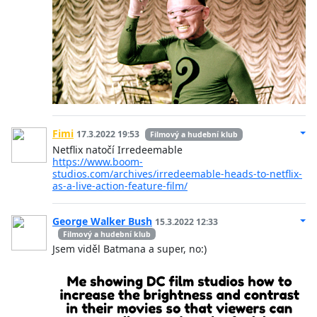
Fimi
17.3.2022 19:53
Filmový a hudební klub
Netflix natočí Irredeemable
https://www.boom-
studios.com/archives/irredeemable-heads-to-netflix-
as-a-live-action-feature-film/
George Walker Bush
15.3.2022 12:33
Filmový a hudební klub
Jsem viděl Batmana a super, no:)