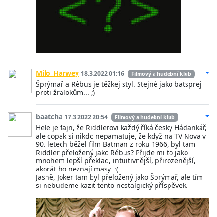
Milo_Harwey
18.3.2022 01:16
Filmový a hudební klub
Šprýmař a Rébus je těžkej styl. Stejně jako batsprej
proti žralokům... ;)
baatcha
17.3.2022 20:54
Filmový a hudební klub
Hele je fajn, že Riddlerovi každý říká česky Hádankář,
ale copak si nikdo nepamatuje, že když na TV Nova v
90. letech běžel film Batman z roku 1966, byl tam
Riddler přeložený jako Rébus? Přijde mi to jako
mnohem lepší překlad, intuitivnější, přirozenější,
akorát ho neznají masy. :(
Jasně, Joker tam byl přeložený jako Šprýmař, ale tím
si nebudeme kazit tento nostalgický příspěvek.