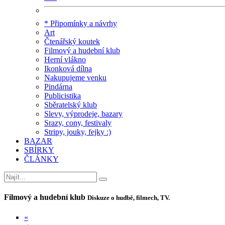
* Připomínky a návrhy
Art
Čtenářský koutek
Filmový a hudební klub
Herní vlákno
Ikonková dílna
Nakupujeme venku
Pindárna
Publicistika
Sběratelský klub
Slevy, výprodeje, bazary
Srazy, cony, festivaly
Stripy, jouky, fejky :)
BAZAR
SBÍRKY
ČLÁNKY
Filmový a hudební klub
Diskuze o hudbě, filmech, TV.
«