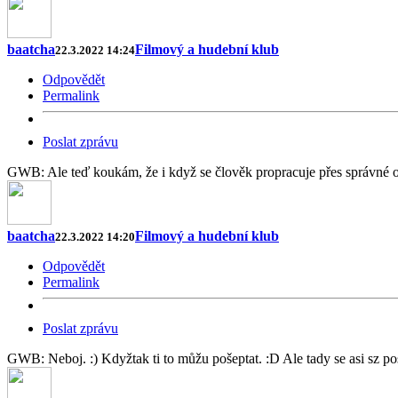
baatcha
Filmový a hudební klub
22.3.2022 14:24
Odpovědět
Permalink
Poslat zprávu
GWB: Ale teď koukám, že i když se člověk propracuje přes správné od
baatcha
Filmový a hudební klub
22.3.2022 14:20
Odpovědět
Permalink
Poslat zprávu
GWB: Neboj. :) Kdyžtak ti to můžu pošeptat. :D Ale tady se asi sz pos