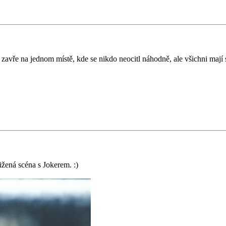
avře na jednom místě, kde se nikdo neocitl náhodně, ale všichni mají sv
ižená scéna s Jokerem. :)