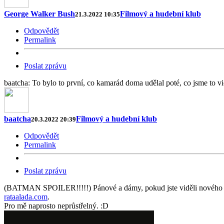
George Walker Bush
Filmový a hudební klub
21.3.2022 10:35
Odpovědět
Permalink
Poslat zprávu
baatcha: To bylo to první, co kamarád doma udělal poté, co jsme to vidě
baatcha
Filmový a hudební klub
20.3.2022 20:39
Odpovědět
Permalink
Poslat zprávu
(BATMAN SPOILER!!!!!) Pánové a dámy, pokud jste viděli nového Bat
rataalada.com
.
Pro mě naprosto neprůstřelný. :D