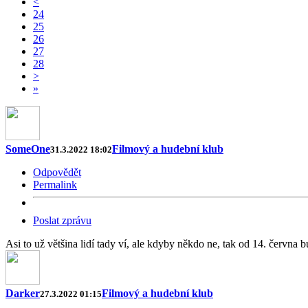
<
24
25
26
27
28
>
»
SomeOne
Filmový a hudební klub
31.3.2022 18:02
Odpovědět
Permalink
Poslat zprávu
Asi to už většina lidí tady ví, ale kdyby někdo ne, tak od 14. červ
Darker
Filmový a hudební klub
27.3.2022 01:15