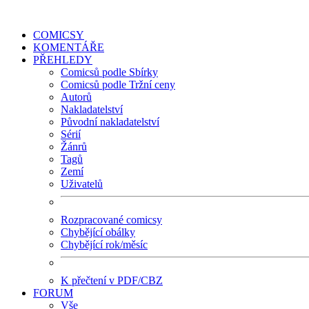
COMICSY
KOMENTÁŘE
PŘEHLEDY
Comicsů podle Sbírky
Comicsů podle Tržní ceny
Autorů
Nakladatelství
Původní nakladatelství
Sérií
Žánrů
Tagů
Zemí
Uživatelů
Rozpracované comicsy
Chybějící obálky
Chybějící rok/měsíc
K přečtení v PDF/CBZ
FORUM
Vše