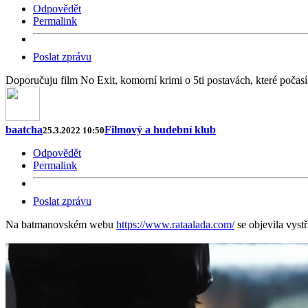
Odpovědět
Permalink
Poslat zprávu
Doporučuju film No Exit, komorní krimi o 5ti postavách, které počasí z
baatcha
Filmový a hudební klub
25.3.2022 10:50
Odpovědět
Permalink
Poslat zprávu
Na batmanovském webu
https://www.rataalada.com/
se objevila vystř