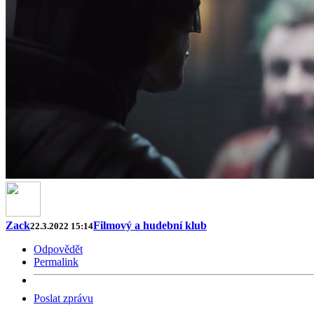
Zack
Filmový a hudební klub
22.3.2022 15:14
Odpovědět
Permalink
Poslat zprávu