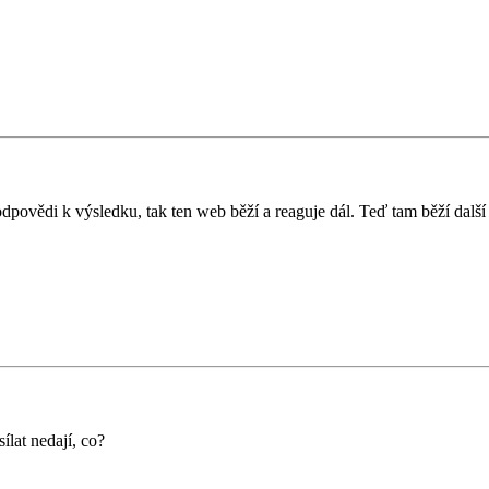
povědi k výsledku, tak ten web běží a reaguje dál. Teď tam běží další 
ílat nedají, co?