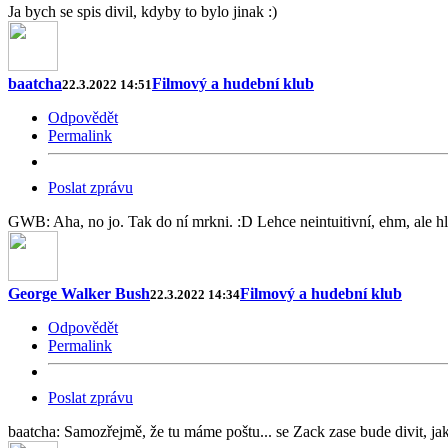
Ja bych se spis divil, kdyby to bylo jinak :)
baatcha
Filmový a hudební klub
22.3.2022 14:51
Odpovědět
Permalink
Poslat zprávu
GWB: Aha, no jo. Tak do ní mrkni. :D Lehce neintuitivní, ehm, ale hl
George Walker Bush
Filmový a hudební klub
22.3.2022 14:34
Odpovědět
Permalink
Poslat zprávu
baatcha: Samozřejmě, že tu máme poštu... se Zack zase bude divit, jakt