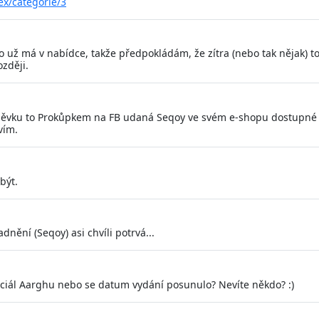
x/categorie/3
o už má v nabídce, takže předpokládám, že zítra (nebo tak nějak) t
zději.
pěvku to Prokůpkem na FB udaná Seqoy ve svém e-shopu dostupné
vím.
být.
adnění (Seqoy) asi chvíli potrvá...
eciál Aarghu nebo se datum vydání posunulo? Nevíte někdo? :)