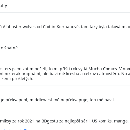
uffy
á Alabaster wolves od Caitlín Kiernanové, tam taky byla taková mla
to špatné...
onsters jsem zatím nečetl, to mi příští rok vydá Mucha Comics. V nom
ení nikterak originální, ale baví mě kresba a celková atmosféra. No 
v zemi prokletých.
o je překvapení, middlewest mě nepřekvapuje, ten mě bavil...
omiksy za rok 2021 na BDgestu za nejlepší sérii, US komiks, manga, 