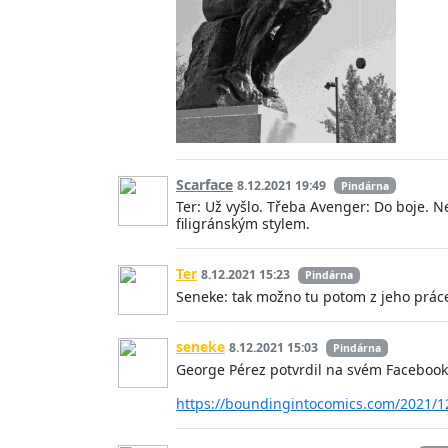
Scarface
8.12.2021 19:49
Pindárna
Ter: Už vyšlo. Třeba Avenger: Do boje. N
filigránským stylem.
Ter
8.12.2021 15:23
Pindárna
Seneke: tak možno tu potom z jeho práce 
seneke
8.12.2021 15:03
Pindárna
George Pérez potvrdil na svém Facebooku
https://boundingintocomics.com/2021/12