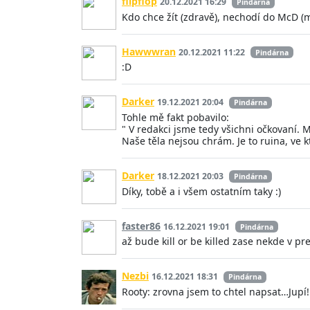
flipflop
20.12.2021 16:29
Pindárna
Kdo chce žít (zdravě), nechodí do McD (
Hawwwran
20.12.2021 11:22
Pindárna
:D
Darker
19.12.2021 20:04
Pindárna
Tohle mě fakt pobavilo:
" V redakci jsme tedy všichni očkovaní. 
Naše těla nejsou chrám. Je to ruina, ve kt
Darker
18.12.2021 20:03
Pindárna
Díky, tobě a i všem ostatním taky :)
faster86
16.12.2021 19:01
Pindárna
až bude kill or be killed zase nekde v pr
Nezbi
16.12.2021 18:31
Pindárna
Rooty: zrovna jsem to chtel napsat…Jupí!