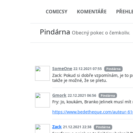
COMICSY
KOMENTÁŘE
PŘEHL
Pindárna
Obecný pokec o čemkoliv.
SomeOne
22.12.2021 07:55
Pindárna
Zack: Pokud si dobře vzpomínám, je to pr
takže je možné, že se pletu.
Gmork
22.12.2021 06:56
Pindárna
Fry: Jo, koukám, Branko Jelinek musí mít
https://www.bedetheque.com/auteur-616
Zack
21.12.2021 22:38
Pindárna