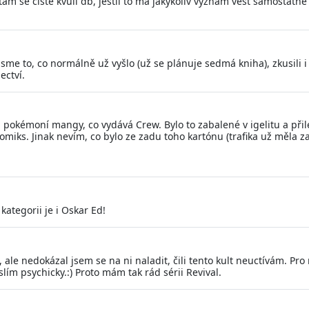
? Ptam se ciste kvuli db, jestli to ma jakykoliv vyznam vest samostat
jsme to, co normálně už vyšlo (už se plánuje sedmá kniha), zkusili i 
ectví.
díl pokémoní mangy, co vydává Crew. Bylo to zabalené v igelitu a při
omiks. Jinak nevím, co bylo ze zadu toho kartónu (trafika už měla z
ategorii je i Oskar Ed!
, ale nedokázal jsem se na ni naladit, čili tento kult neuctívám. P
lím psychicky.:) Proto mám tak rád sérii Revival.