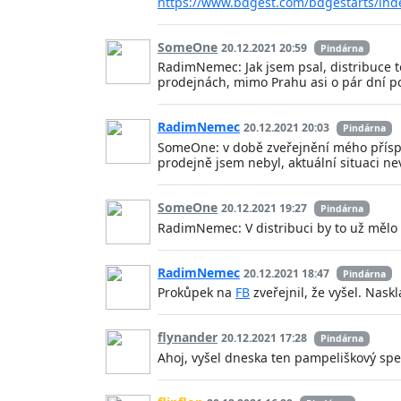
https://www.bdgest.com/bdgestarts/inde
SomeOne
20.12.2021 20:59
Pindárna
RadimNemec: Jak jsem psal, distribuce t
prodejnách, mimo Prahu asi o pár dní po
RadimNemec
20.12.2021 20:03
Pindárna
SomeOne: v době zveřejnění mého přís
prodejně jsem nebyl, aktuální situaci ne
SomeOne
20.12.2021 19:27
Pindárna
RadimNemec: V distribuci by to už mělo 
RadimNemec
20.12.2021 18:47
Pindárna
Prokůpek na
FB
zveřejnil, že vyšel. Naskl
flynander
20.12.2021 17:28
Pindárna
Ahoj, vyšel dneska ten pampeliškový sp