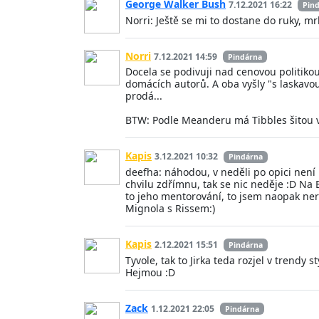
George Walker Bush
7.12.2021 16:22
Pin
Norri: Ještě se mi to dostane do ruky, mr
Norri
7.12.2021 14:59
Pindárna
Docela se podivuji nad cenovou politiko
domácích autorů. A oba vyšly "s laskavou
prodá...
BTW: Podle Meanderu má Tibbles šitou 
Kapis
3.12.2021 10:32
Pindárna
deefha: náhodou, v neděli po opici není 
chvilu zdřímnu, tak se nic neděje :D Na 
to jeho mentorování, to jsem naopak nerv
Mignola s Rissem:)
Kapis
2.12.2021 15:51
Pindárna
Tyvole, tak to Jirka teda rozjel v trendy
Hejmou :D
Zack
1.12.2021 22:05
Pindárna