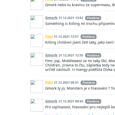
Gmork nebo tu kravinu ze supermaxu, B
Gmork
21.12.2021 13:02
Pindárna
Something is Killing mi trochu připomín
Fimi
21.12.2021 12:57
Pindárna
Killing children jsem četl taky, jako není 
Gmork
21.12.2021 12:55
Pindárna
Fimi: Jop, Middlewest se mi taky líbí, M
Children, zrovna to čtu, zápletka tedy n
určitě zaslouží. U mangy potěšila Dívka 
Fimi
21.12.2021 09:31
Pindárna
Gmork ty jo, Monsters je v hlasování ? T
Gmork
21.12.2021 08:43
Pindárna
Pro zajímavost, hlasování pro nejlepší k