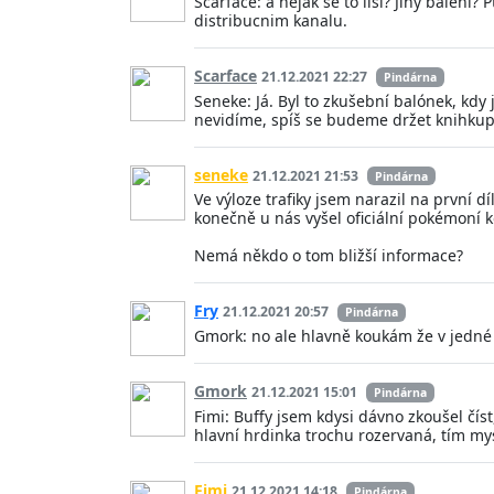
Scarface: a nejak se to lisi? Jiny baleni
distribucnim kanalu.
Scarface
21.12.2021 22:27
Pindárna
Seneke: Já. Byl to zkušební balónek, kdy 
nevidíme, spíš se budeme držet knihkup
seneke
21.12.2021 21:53
Pindárna
Ve výloze trafiky jsem narazil na první 
konečně u nás vyšel oficiální pokémoní k
Nemá někdo o tom bližší informace?
Fry
21.12.2021 20:57
Pindárna
Gmork: no ale hlavně koukám že v jedné k
Gmork
21.12.2021 15:01
Pindárna
Fimi: Buffy jsem kdysi dávno zkoušel číst
hlavní hrdinka trochu rozervaná, tím mys
Fimi
21.12.2021 14:18
Pindárna