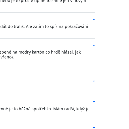
ne nebo je to proste uplne to same jen v novym
dát do trafik. Ale zatím to spíš na pokračování
lepené na modrý kartón co hrdě hlásal, jak
avřeno).
ro mně je to běžná spotřebka. Mám radši, když je