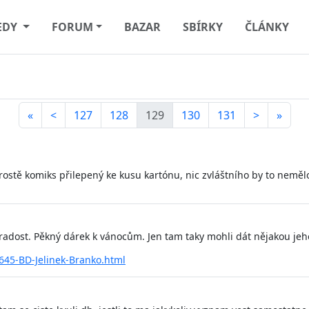
EDY
FORUM
BAZAR
SBÍRKY
ČLÁNKY
«
<
127
128
129
130
131
>
»
ostě komiks přilepený ke kusu kartónu, nic zvláštního by to nemělo
 radost. Pěkný dárek k vánocům. Jen tam taky mohli dát nějakou jeh
45-BD-Jelinek-Branko.html