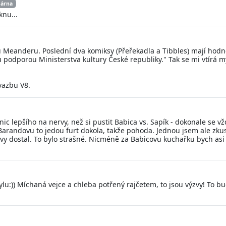
dárna
knu...
u Meanderu. Poslední dva komiksy (Přeřekadla a Tibbles) mají hod
 podporou Ministerstva kultury České republiky." Tak se mi vtírá my
vazbu V8.
nic lepšího na nervy, než si pustit Babica vs. Sapík - dokonale se 
Barandovu to jedou furt dokola, takže pohoda. Jednou jsem ale zkus
y dostal. To bylo strašné. Nicméně za Babicovu kuchařku bych asi p
 stylu:)) Míchaná vejce a chleba potřený rajčetem, to jsou výzvy! To 