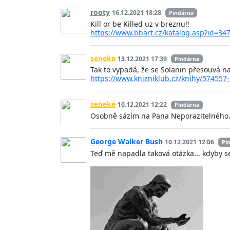
rooty
16.12.2021 18:28
Pindárna
Kill or be Killed uz v breznu!!
https://www.bbart.cz/katalog.asp?id=34
seneke
13.12.2021 17:39
Pindárna
Tak to vypadá, že se Solanin přesouvá na
https://www.knizniklub.cz/knihy/574557-
seneke
10.12.2021 12:22
Pindárna
Osobně sázím na Pana Neporazitelného
George Walker Bush
10.12.2021 12:06
Pi
Teď mě napadla taková otázka... kdyby s