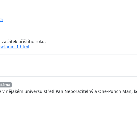
75
 začátek příštího roku.
solanin-1.html
.
ndárna
e v nějakém universu střetl Pan Neporazitelný a One-Punch Man, k