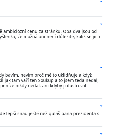
ně ambiciózní cenu za stránku. Oba dva jsou od
šlenka, že možná ani není důležité, kolik se jich
vždy bavím, nevím proč mě to uklidňuje a když
il jak tam vaří ten Soukup a to jsem teda nedal,
eníze nikdy nedal, ani kdyby ji ilustroval
bude lepší snad ještě než guláš pana prezidenta s