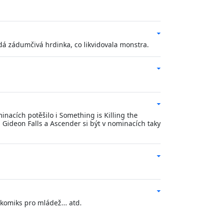
dá zádumčivá hrdinka, co likvidovala monstra.
inacích potěšilo i Something is Killing the
a Gideon Falls a Ascender si být v nominacích taky
komiks pro mládež... atd.