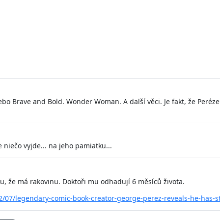
ebo Brave and Bold. Wonder Woman. A další věci. Je fakt, že Peréze
niečo vyjde... na jeho pamiatku...
, že má rakovinu. Doktoři mu odhadují 6 měsíců života.
/07/legendary-comic-book-creator-george-perez-reveals-he-has-st