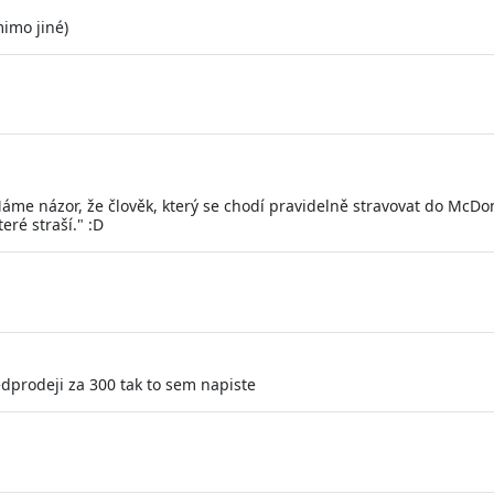
mimo jiné)
Máme názor, že člověk, který se chodí pravidelně stravovat do McDo
eré straší." :D
edprodeji za 300 tak to sem napiste