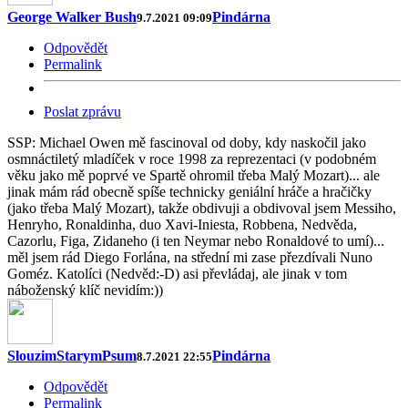
George Walker Bush
Pindárna
9.7.2021 09:09
Odpovědět
Permalink
Poslat zprávu
SSP: Michael Owen mě fascinoval od doby, kdy naskočil jako
osmnáctiletý mladíček v roce 1998 za reprezentaci (v podobném
věku jako mě poprvé ve Spartě ohromil třeba Malý Mozart)... ale
jinak mám rád obecně spíše technicky geniální hráče a hračičky
(jako třeba Malý Mozart), takže obdivuji a obdivoval jsem Messiho,
Henryho, Ronaldinha, duo Xavi-Iniesta, Robbena, Nedvěda,
Cazorlu, Figa, Zidaneho (i ten Neymar nebo Ronaldové to umí)...
měl jsem rád Diego Forlána, na střední mi zase přezdívali Nuno
Goméz. Katolíci (Nedvěd:-D) asi převládaj, ale jinak v tom
náboženský klíč nevidím:))
SlouzimStarymPsum
Pindárna
8.7.2021 22:55
Odpovědět
Permalink