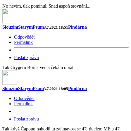
No nevím, tlak pominul. Snad aspoň srovnání....
SlouzimStarymPsum
Pindárna
3.7.2021 18:51
Odpovědět
Permalink
Poslat zprávu
Tak Grygeru Bořila ven a čekám obrat.
SlouzimStarymPsum
Pindárna
3.7.2021 18:05
Odpovědět
Permalink
Poslat zprávu
Tak když Čapoun nahodil tu zajímavost se 47. duelem ME a 47.