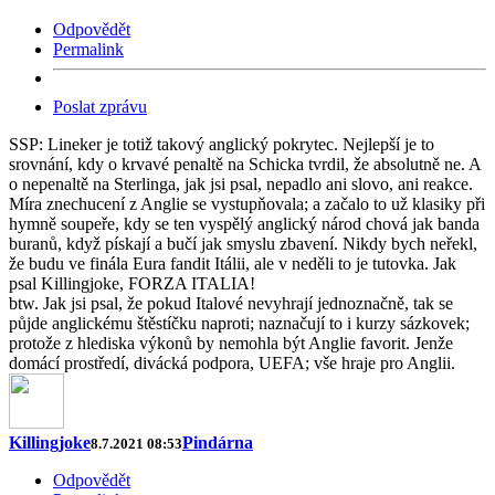
Odpovědět
Permalink
Poslat zprávu
SSP: Lineker je totiž takový anglický pokrytec. Nejlepší je to
srovnání, kdy o krvavé penaltě na Schicka tvrdil, že absolutně ne. A
o nepenaltě na Sterlinga, jak jsi psal, nepadlo ani slovo, ani reakce.
Míra znechucení z Anglie se vystupňovala; a začalo to už klasiky při
hymně soupeře, kdy se ten vyspělý anglický národ chová jak banda
buranů, když pískají a bučí jak smyslu zbavení. Nikdy bych neřekl,
že budu ve finála Eura fandit Itálii, ale v neděli to je tutovka. Jak
psal Killingjoke, FORZA ITALIA!
btw. Jak jsi psal, že pokud Italové nevyhrají jednoznačně, tak se
půjde anglickému štěstíčku naproti; naznačují to i kurzy sázkovek;
protože z hlediska výkonů by nemohla být Anglie favorit. Jenže
domácí prostředí, divácká podpora, UEFA; vše hraje pro Anglii.
Killingjoke
Pindárna
8.7.2021 08:53
Odpovědět