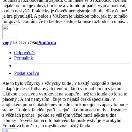
Souhlas s rozhodováním zápasů. Čím méně se o rozhodčích během
nějakého turnaje mluví, tím lépe a v tomto případě, vyjma pochval,
o nich neslyšíš. Prakticky je člověk neregistruje při hře, díky čemuž
je hra plynulejší. A práce s VARem je ukázkou toho, jak by to mělo
fungovat. Doufám, že to bedlivě sleduje komise rozhodčích u nás…
yogi
Pindárna
30.6.2021 17:56
Odpovědět
Permalink
Poslat zprávu
Ale to bylo vždycky a vždycky bude , v každý hospodě z deseti
chlapů je deset fotbalových trenérů , kteří ví mnohem líp s jakou
taktikou a sestavou vyrukovat na soupeře , než ten jouda co je za to
placený . A ani nemyslím , že je to nějaká česká specialita , v
anglickém pubu či italské nevím kde tam koukají na zápasy to bude
stejné . Tohle k fandění patří , stejně jako hromada nudy a frustrace
z věčnách proher , pokud se váš tým věčně motá někde u dna
tabulky . Skvělá kniha o fotbalovém fanouškovství je Hornbyho
Fotbalová horečka , tu myslím zná každý fanda .