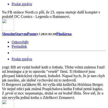
Poslat zprávu
Na FB stránce Nerdi.cz píší, že 23. srpna startuje další komplet v
podobě DC Comics - Legenda o Batmanovi.
SlouzimStarymPsum
Pindárna
3.7.2021 02:39
Odpovědět
Permalink
Poslat zprávu
yogi: BB art vydal hodně knih o fotbalu. Třeba velmi známou Faul!
od Jenningse a je to opravdu "veselé" čtení. Ti Hrdinové jsou
přecpaní faktickými chybami, bohužel. Napsal bych, že je tam chyb
jak nasráno, ale slušné vychování mi to nedovolí.
O Bergerovi začátkem 90. let vyšla útlá knížečka Hóóónza Berger.
Ve stejné edici pak známá Pospíchalova kniha Fotbal nemá logiku.
Z první si moc nepamatuju, druhá se mi hodně líbila. Štve mě, že u
nás nevyšla jediná kniha o Zdeňkovi Zemanovi.