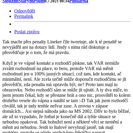
SlouzimStarymPsum
Pindárna
8.7.2021 00:34
Odpovědět
Permalink
Poslat zprávu
Tak machr přes penalty Lineker čile tweetuje, ale k té penaltě se
nevyjádřil ani na dotazy lidí. Jindy s nima rád diskutuje a
přesvědčuje je o tom, že má pravdu.
Když je ve vápně kontakt a rozhodčí pískne, tak VAR nemůže
zvrátit rozhodnutí na place, to beru, protože VAR má měnit
rozhodnutí jen u 100% jasných situací, což tam, kde kontakt, ač
minimální, není. Ale zcela určitě může doporučit rozhodčímu se jít
přesvědčit, zda penalta má opravdu být, ne? Proto tam mají tu
obrazovku. Nebo rozhodčí sám se může jít ujistit. A ty dva míče, to
jsem jenom čekal, kdy se přestane hrát a ono nic, prosvištěl to kolem
druhého vesele do vápna a natáhl se tam :-D Tak jak jsem rozhodčí
chválil, tak je tady tenhle nešvar zase. A zrovna v zápase
domácích... Asi stejná náhoda jako na MS 2002. Dřív to bylo běžné,
ale už to vypadalo, že fotbal je konečně dál a tyhle situace se
nebudou opakovat. Tak bohužel není a některé věci se nemění a
měnit asi nebudou. Jestli to Italové nevyhrají jasně, tak mají
problém, protože se půjde anglickému štěstíčku naproti.