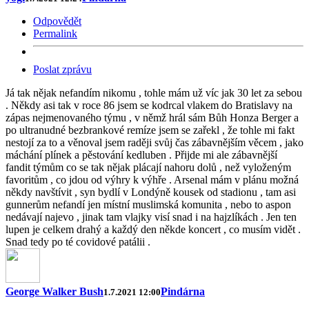
Odpovědět
Permalink
Poslat zprávu
Já tak nějak nefandím nikomu , tohle mám už víc jak 30 let za sebou
. Někdy asi tak v roce 86 jsem se kodrcal vlakem do Bratislavy na
zápas nejmenovaného týmu , v němž hrál sám Bůh Honza Berger a
po ultranudné bezbrankové remíze jsem se zařekl , že tohle mi fakt
nestojí za to a věnoval jsem raději svůj čas zábavnějším věcem , jako
máchání plínek a pěstování kedluben . Přijde mi ale zábavnější
fandit týmům co se tak nějak plácají nahoru dolů , než vyloženým
favoritům , co jdou od výhry k výhře . Arsenal mám v plánu možná
někdy navštívit , syn bydlí v Londýně kousek od stadionu , tam asi
gunnerům nefandí jen místní muslimská komunita , nebo to aspon
nedávají najevo , jinak tam vlajky visí snad i na hajzlíkách . Jen ten
lupen je celkem drahý a každý den někde koncert , co musím vidět .
Snad tedy po té covidové patálii .
George Walker Bush
Pindárna
1.7.2021 12:00