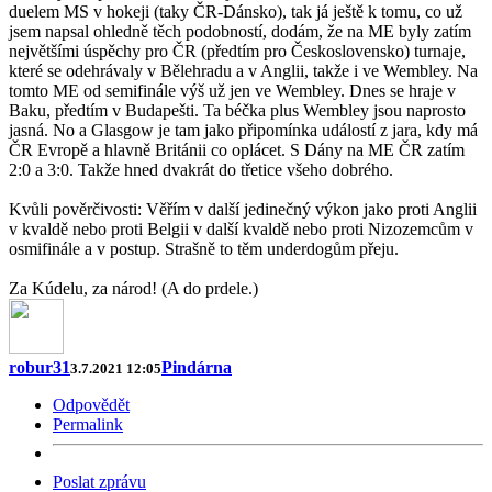
duelem MS v hokeji (taky ČR-Dánsko), tak já ještě k tomu, co už
jsem napsal ohledně těch podobností, dodám, že na ME byly zatím
největšími úspěchy pro ČR (předtím pro Československo) turnaje,
které se odehrávaly v Bělehradu a v Anglii, takže i ve Wembley. Na
tomto ME od semifinále výš už jen ve Wembley. Dnes se hraje v
Baku, předtím v Budapešti. Ta béčka plus Wembley jsou naprosto
jasná. No a Glasgow je tam jako připomínka událostí z jara, kdy má
ČR Evropě a hlavně Británii co oplácet. S Dány na ME ČR zatím
2:0 a 3:0. Takže hned dvakrát do třetice všeho dobrého.
Kvůli pověrčivosti: Věřím v další jedinečný výkon jako proti Anglii
v kvaldě nebo proti Belgii v další kvaldě nebo proti Nizozemcům v
osmifinále a v postup. Strašně to těm underdogům přeju.
Za Kúdelu, za národ! (A do prdele.)
robur31
Pindárna
3.7.2021 12:05
Odpovědět
Permalink
Poslat zprávu