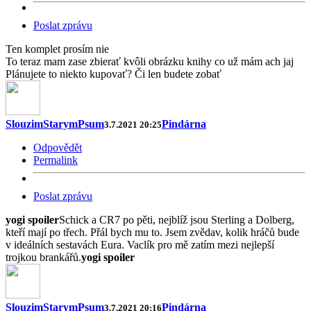
Poslat zprávu
Ten komplet prosím nie
To teraz mam zase zbierať kvôli obrázku knihy co už mám ach jaj
Plánujete to niekto kupovať? Či len budete zobať
SlouzimStarymPsum
Pindárna
3.7.2021 20:25
Odpovědět
Permalink
Poslat zprávu
yogi spoiler
Schick a CR7 po pěti, nejblíž jsou Sterling a Dolberg,
kteří mají po třech. Přál bych mu to. Jsem zvědav, kolik hráčů bude
v ideálních sestavách Eura. Vaclík pro mě zatím mezi nejlepší
trojkou brankářů.
yogi spoiler
SlouzimStarymPsum
Pindárna
3.7.2021 20:16