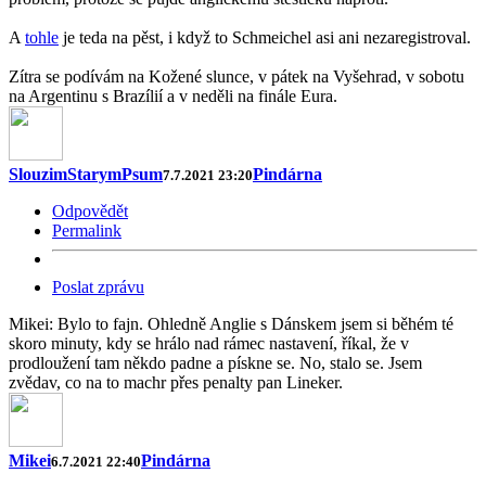
A
tohle
je teda na pěst, i když to Schmeichel asi ani nezaregistroval.
Zítra se podívám na Kožené slunce, v pátek na Vyšehrad, v sobotu
na Argentinu s Brazílií a v neděli na finále Eura.
SlouzimStarymPsum
Pindárna
7.7.2021 23:20
Odpovědět
Permalink
Poslat zprávu
Mikei: Bylo to fajn. Ohledně Anglie s Dánskem jsem si běhém té
skoro minuty, kdy se hrálo nad rámec nastavení, říkal, že v
prodloužení tam někdo padne a pískne se. No, stalo se. Jsem
zvědav, co na to machr přes penalty pan Lineker.
Mikei
Pindárna
6.7.2021 22:40