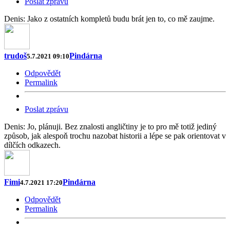
Poslat zprávu
Denis: Jako z ostatních kompletů budu brát jen to, co mě zaujme.
trudoš
Pindárna
5.7.2021 09:10
Odpovědět
Permalink
Poslat zprávu
Denis: Jo, plánuji. Bez znalosti angličtiny je to pro mě totiž jediný
způsob, jak alespoň trochu nazobat historii a lépe se pak orientovat v
dílčích odkazech.
Fimi
Pindárna
4.7.2021 17:20
Odpovědět
Permalink