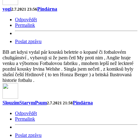
yogi
Pindárna
2.7.2021 23:56
Odpovědět
Permalink
Poslat zprávu
BB art kdysi vydal pár kousků beletrie o kopané či fotbalovém
chuligánství , vybavuji si že jsem četl My proti nim , Anglie hraje
venku a výbornou Fotbalovou fabriku , mnohem lepší než leckteré
pozdní kousky Irvina Welshe . Singla jsem nečetl , z komiksů byly
slušní čeští Hrdinově ( to ten Honza Berger ) a britská Ilustrovaná
historie fotbalu .
SlouzimStarymPsum
Pindárna
2.7.2021 21:58
Odpovědět
Permalink
Poslat zprávu