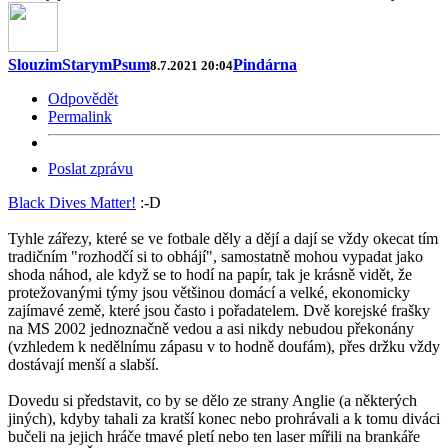
SlouzimStarymPsum
Pindárna
8.7.2021 20:04
Odpovědět
Permalink
Poslat zprávu
Black Dives Matter!
:-D
Tyhle zářezy, které se ve fotbale děly a dějí a dají se vždy okecat tím
tradičním "rozhodčí si to obhájí", samostatně mohou vypadat jako
shoda náhod, ale když se to hodí na papír, tak je krásně vidět, že
protežovanými týmy jsou většinou domácí a velké, ekonomicky
zajímavé země, které jsou často i pořadatelem. Dvě korejské frašky
na MS 2002 jednoznačně vedou a asi nikdy nebudou překonány
(vzhledem k nedělnímu zápasu v to hodně doufám), přes držku vždy
dostávají menší a slabší.
Dovedu si představit, co by se dělo ze strany Anglie (a některých
jiných), kdyby tahali za kratší konec nebo prohrávali a k tomu diváci
bučeli na jejich hráče tmavé pletí nebo ten laser mířili na brankáře