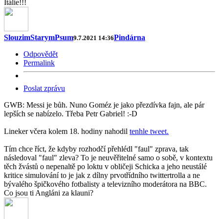
Itálie!!!
SlouzimStarymPsum
Pindárna
9.7.2021 14:36
Odpovědět
Permalink
Poslat zprávu
GWB: Messi je bůh. Nuno Goméz je jako přezdívka fajn, ale pár
lepších se nabízelo. Třeba Petr Gabriel! :-D
Lineker včera kolem 18. hodiny nahodil
tenhle tweet.
Tím chce říct, že kdyby rozhodčí přehlédl "faul" zprava, tak
následoval "faul" zleva? To je neuvěřitelné samo o sobě, v kontextu
těch žvástů o nepenaltě po loktu v obličeji Schicka a jeho neustálé
kritice simulování to je jak z dílny prvotřídního twittertrolla a ne
bývalého špičkového fotbalisty a televizního moderátora na BBC.
Co jsou ti Angláni za klauni?