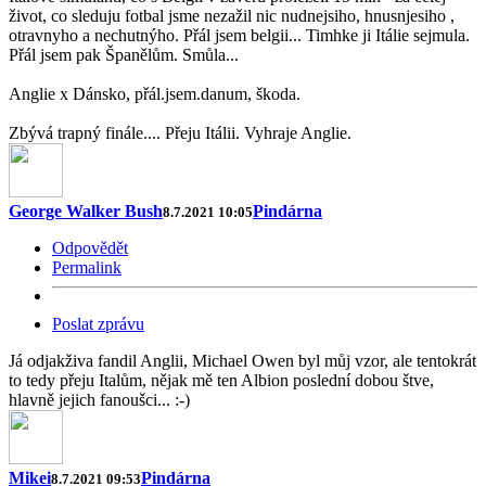
život, co sleduju fotbal jsme nezažil nic nudnejsiho, hnusnjesiho ,
otravnyho a nechutnýho. Přál jsem belgii... Timhke ji Itálie sejmula.
Přál jsem pak Španělům. Smůla...
Anglie x Dánsko, přál.jsem.danum, škoda.
Zbývá trapný finále.... Přeju Itálii. Vyhraje Anglie.
George Walker Bush
Pindárna
8.7.2021 10:05
Odpovědět
Permalink
Poslat zprávu
Já odjakživa fandil Anglii, Michael Owen byl můj vzor, ale tentokrát
to tedy přeju Italům, nějak mě ten Albion poslední dobou štve,
hlavně jejich fanoušci... :-)
Mikei
Pindárna
8.7.2021 09:53