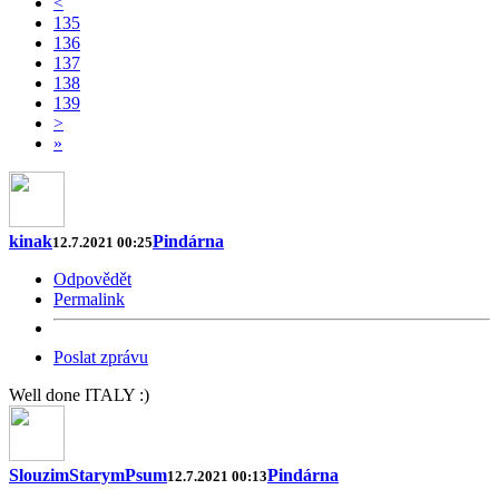
<
135
136
137
138
139
>
»
kinak
Pindárna
12.7.2021 00:25
Odpovědět
Permalink
Poslat zprávu
Well done ITALY :)
SlouzimStarymPsum
Pindárna
12.7.2021 00:13