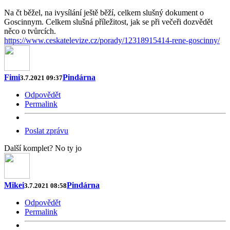
Na čt běžel, na ivysílání ještě běží, celkem slušný dokument o
Goscinnym. Celkem slušná příležitost, jak se při večeři dozvědět
něco o tvůrcích.
https://www.ceskatelevize.cz/porady/12318915414-rene-goscinny/
Fimi
Pindárna
3.7.2021 09:37
Odpovědět
Permalink
Poslat zprávu
Další komplet? No ty jo
Mikei
Pindárna
3.7.2021 08:58
Odpovědět
Permalink