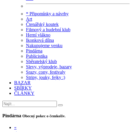
* Připomínky a návrhy
Art
Čtenářský koutek
Filmový a hudební klub
Herní vlákno
Ikonková dílna
Nakupujeme venku
Pindárna
Publicistika
Sběratelský klub
Slevy, výprodeje, bazary
Srazy, cony, festivaly
Stripy, jouky, fejky :)
BAZAR
SBÍRKY
ČLÁNKY
Pindárna
Obecný pokec o čemkoliv.
«