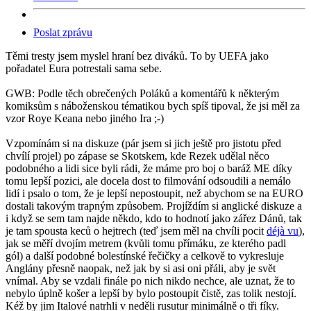
Poslat zprávu
Těmi tresty jsem myslel hraní bez diváků. To by UEFA jako
pořadatel Eura potrestali sama sebe.
GWB: Podle těch obrečených Poláků a komentářů k některým
komiksům s náboženskou tématikou bych spíš tipoval, že jsi měl za
vzor Roye Keana nebo jiného Ira ;-)
Vzpomínám si na diskuze (pár jsem si jich ještě pro jistotu před
chvílí projel) po zápase se Skotskem, kde Rezek udělal něco
podobného a lidi sice byli rádi, že máme pro boj o baráž ME díky
tomu lepší pozici, ale docela dost to filmování odsoudili a nemálo
lidí i psalo o tom, že je lepší nepostoupit, než abychom se na EURO
dostali takovým trapným způsobem. Projíždím si anglické diskuze a
i když se sem tam najde někdo, kdo to hodnotí jako zářez Dánů, tak
je tam spousta keců o hejtrech (teď jsem měl na chvíli pocit
déjà vu
),
jak se měří dvojím metrem (kvůli tomu přímáku, ze kterého padl
gól) a další podobné bolestínské řečičky a celkově to vykresluje
Anglány přesně naopak, než jak by si asi oni přáli, aby je svět
vnímal. Aby se vzdali finále po nich nikdo nechce, ale uznat, že to
nebylo úplně košer a lepší by bylo postoupit čistě, zas tolik nestojí.
Kéž by jim Italové natrhli v neděli rusutur minimálně o tři fíky.