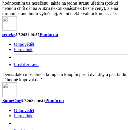
hodnocením už neseženu, takže na jednu stranu ušetřím (pokud
nebudu chtít dát na Aukru několikanásobek běžné ceny), ale na
druhou stranu budu vytočenej, že mi utekl kvalitní komiks :-D.
seneke
Pindárna
5.7.2021 10:57
Odpovědět
Permalink
Poslat zprávu
Denis: Jako u ostatních kompletů koupím první dva díly a pak budu
náhodně kupovat další.
SomeOne
Pindárna
5.7.2021 10:41
Odpovědět
Permalink