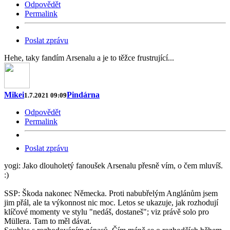
Odpovědět
Permalink
Poslat zprávu
Hehe, taky fandím Arsenalu a je to těžce frustrující...
Mikei
Pindárna
1.7.2021 09:09
Odpovědět
Permalink
Poslat zprávu
yogi: Jako dlouholetý fanoušek Arsenalu přesně vím, o čem mluvíš.
:)
SSP: Škoda nakonec Německa. Proti nabubřelým Anglánům jsem
jim přál, ale ta výkonnost nic moc. Letos se ukazuje, jak rozhodují
klíčové momenty ve stylu "nedáš, dostaneš"; viz právě solo pro
Müllera. Tam to měl dávat.