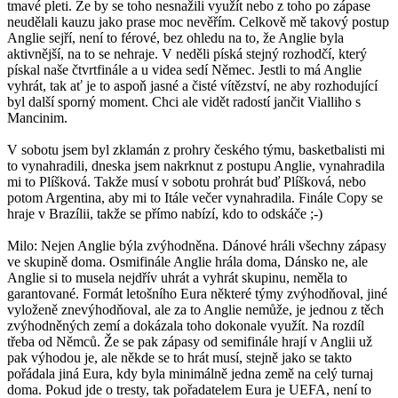
tmavé pleti. Že by se toho nesnažili využít nebo z toho po zápase
neudělali kauzu jako prase moc nevěřím. Celkově mě takový postup
Anglie sejří, není to férové, bez ohledu na to, že Anglie byla
aktivnější, na to se nehraje. V neděli píská stejný rozhodčí, který
pískal naše čtvrtfinále a u videa sedí Němec. Jestli to má Anglie
vyhrát, tak ať je to aspoň jasné a čisté vítězství, ne aby rozhodující
byl další sporný moment. Chci ale vidět radostí jančit Vialliho s
Mancinim.
V sobotu jsem byl zklamán z prohry českého týmu, basketbalisti mi
to vynahradili, dneska jsem nakrknut z postupu Anglie, vynahradila
mi to Plíšková. Takže musí v sobotu prohrát buď Plíšková, nebo
potom Argentina, aby mi to Itále večer vynahradila. Finále Copy se
hraje v Brazílii, takže se přímo nabízí, kdo to odskáče ;-)
Milo: Nejen Anglie býla zvýhodněna. Dánové hráli všechny zápasy
ve skupině doma. Osmifinále Anglie hrála doma, Dánsko ne, ale
Anglie si to musela nejdřív uhrát a vyhrát skupinu, neměla to
garantované. Formát letošního Eura některé týmy zvýhodňoval, jiné
vyloženě znevýhodňoval, ale za to Anglie nemůže, je jednou z těch
zvýhodněných zemí a dokázala toho dokonale využít. Na rozdíl
třeba od Němců. Že se pak zápasy od semifinále hrají v Anglii už
pak výhodou je, ale někde se to hrát musí, stejně jako se takto
pořádala jiná Eura, kdy byla minimálně jedna země na celý turnaj
doma. Pokud jde o tresty, tak pořadatelem Eura je UEFA, není to