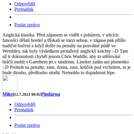
Odpovědět
Permalink
Poslat zprávu
Anglická klasika. Před zápasem se viděli s pohárem, v ulicích
fanoušci dělali bordel a třískali se mezi sebou, v zápase pak přišlo
tradiční bučení a když došlo na penalty na posvátné půdě ve
Wembley, tak byly výsledkem protažený anglický ksichty :-D Tam
už k dokonalosti chyběl jenom Chris Waddle, aby to utěšování
hráčů mohli s Garethem jet v tandemu. Lineker zatím ani písmenko
:-D Prohrát na penalty, zase, doma, zase, krůček pod vrcholem, to je
bude dlouho, předlouho strašit. Nemohlo to dopadnout lépe.
Mikei
Pindárna
12.7.2021 00:02
Odpovědět
Permalink
Poslat zprávu