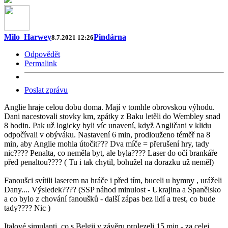
Milo_Harwey
Pindárna
8.7.2021 12:26
Odpovědět
Permalink
Poslat zprávu
Anglie hraje celou dobu doma. Mají v tomhle obrovskou výhodu.
Dani nacestovali stovky km, zpátky z Baku letěli do Wembley snad
8 hodin. Pak už logicky byli víc unavení, když Angličani v klidu
odpočívali v obýváku. Nastavení 6 min, prodlouženo téměř na 8
min, aby Anglie mohla útočit??? Dva míče = přerušení hry, tady
nic???? Penalta, co neměla byt, ale byla???? Laser do očí brankáře
před penaltou???? ( Tu i tak chytil, bohužel na dorazku už neměl)
Fanoušci svítili laserem na hráče i před tím, buceli u hymny , uráželi
Dany.... Výsledek???? (SSP náhod minulost - Ukrajina a Španělsko
a co bylo z chování fanoušků - další zápas bez lidí a trest, co bude
tady???? Nic )
Italové simulanti, co s Belgii v závěru prolezeli 15 min - za celej