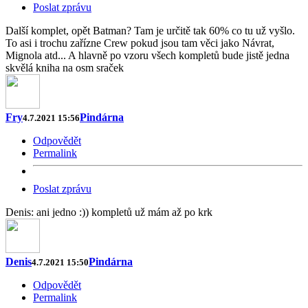
Poslat zprávu
Další komplet, opět Batman? Tam je určitě tak 60% co tu už vyšlo.
To asi i trochu zařízne Crew pokud jsou tam věci jako Návrat,
Mignola atd... A hlavně po vzoru všech kompletů bude jistě jedna
skvělá kniha na osm sraček
Fry
Pindárna
4.7.2021 15:56
Odpovědět
Permalink
Poslat zprávu
Denis: ani jedno :)) kompletů už mám až po krk
Denis
Pindárna
4.7.2021 15:50
Odpovědět
Permalink