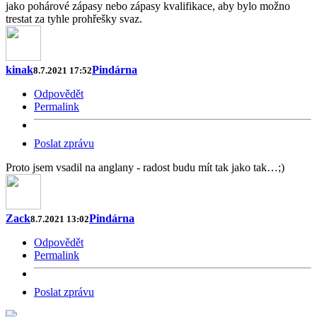
jako pohárové zápasy nebo zápasy kvalifikace, aby bylo možno
trestat za tyhle prohřešky svaz.
kinak
Pindárna
8.7.2021 17:52
Odpovědět
Permalink
Poslat zprávu
Proto jsem vsadil na anglany - radost budu mít tak jako tak…;)
Zack
Pindárna
8.7.2021 13:02
Odpovědět
Permalink
Poslat zprávu