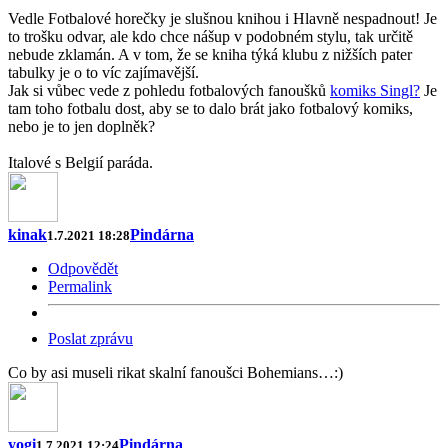
Vedle Fotbalové horečky je slušnou knihou i Hlavně nespadnout! Je
to trošku odvar, ale kdo chce nášup v podobném stylu, tak určitě
nebude zklamán. A v tom, že se kniha týká klubu z nižších pater
tabulky je o to víc zajímavější.
Jak si vůbec vede z pohledu fotbalových fanoušků
komiks Singl?
Je
tam toho fotbalu dost, aby se to dalo brát jako fotbalový komiks,
nebo je to jen doplněk?
Italové s Belgií paráda.
kinak
Pindárna
1.7.2021 18:28
Odpovědět
Permalink
Poslat zprávu
Co by asi museli rikat skalní fanoušci Bohemians…:)
yogi
Pindárna
1.7.2021 12:24