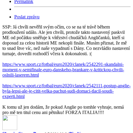
Permalink
Poslat zprávu
SSP: Já chvíli nevěřil svým očím, co se na té trávě během
prodloužení událo. Ale jen chvíli, protože takto nastavený paskvil
ME od počátku směřuje k vítězství chudáčků Angličanků, kteří si
doposud za celou historii ME nekopli finále. Musím přiznat, že mě
to snad štve víc, než naše vypadnutí s Dány. Co nezvládlo nastavení
turnaje, dovedli rozhodčí včera k dokonalosti. :(
https://www.sport.cz/fotbal/euro2020/clanek/2542291-skandalni-
moment-v-semifinale-euro-danskeho-brankare-v-kritickou-chvili-
oslnili-laserem.html
https://www.sport.cz/fotbal/euro2020/clanek/2542111-postup-anglie-
byla-lepsi-ale-je-citit-velka-pachut-sudi-domaci-tlacil-soudi-
experti.html
K tomu už jen dodám, že pokud Anglie po tomhle vyhraje, nemá
pro mě ten titul cenu ani pětníku! FORZA ITALIA!!!!