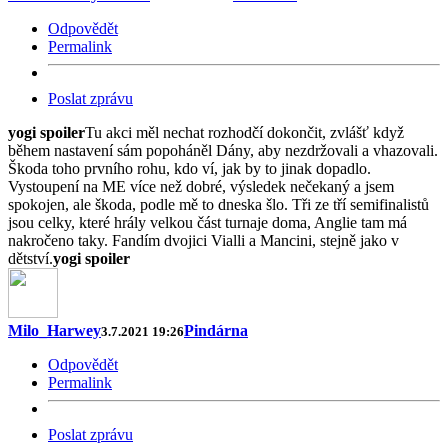
Odpovědět
Permalink
Poslat zprávu
yogi spoiler
Tu akci měl nechat rozhodčí dokončit, zvlášť když
během nastavení sám popoháněl Dány, aby nezdržovali a vhazovali.
Škoda toho prvního rohu, kdo ví, jak by to jinak dopadlo.
Vystoupení na ME více než dobré, výsledek nečekaný a jsem
spokojen, ale škoda, podle mě to dneska šlo. Tři ze tří semifinalistů
jsou celky, které hrály velkou část turnaje doma, Anglie tam má
nakročeno taky. Fandím dvojici Vialli a Mancini, stejně jako v
dětství.
yogi spoiler
Milo_Harwey
Pindárna
3.7.2021 19:26
Odpovědět
Permalink
Poslat zprávu