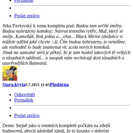
Permalink
Poslat zprávu
Jirka Pavlovský k tomu kompletu psal:
Budou tam určité změny.
Budou nahrazeny komiksy: Návrat temného rytíře, Muž, který se
směje, Kameňák, Rok jedna a... ehm... Black Mirror (dedukce si
můžete udělat jaké chcete :-)). Čím budou nahrazeny, to netušíme,
ale rozhodně to bude znamenat víc zcela nových komiksů.
Jinak na samotné sérii je pěkný, že je tam hodně takových tě velkých
a zásadních událostí... a naopak nám nechávají dost zásadních a
uzavřenějších Batmanů.
Stara.kryta
Pindárna
5.7.2021 11:05
Odpovědět
Permalink
Poslat zprávu
Denis: Stejně jako u ostatních kompletů počkám na zdejší
hodnocení, abych následně zjistil, že ty kousky s dobrým