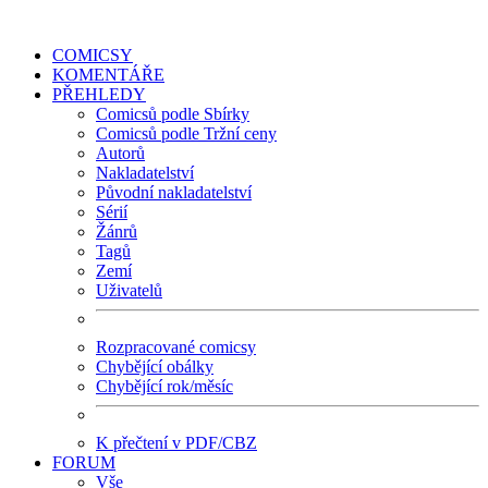
COMICSY
KOMENTÁŘE
PŘEHLEDY
Comicsů podle Sbírky
Comicsů podle Tržní ceny
Autorů
Nakladatelství
Původní nakladatelství
Sérií
Žánrů
Tagů
Zemí
Uživatelů
Rozpracované comicsy
Chybějící obálky
Chybějící rok/měsíc
K přečtení v PDF/CBZ
FORUM
Vše