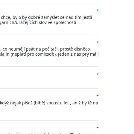
chce, bylo by dobré zamyslet se nad tím jestli
árních/urážejících slov ve společnosti
, co neumějí psát na počítači, prostě disněco,
la in (neplatí pro comicsdb). Jeden z nás prý má i
dyž nějak píšeš (blbě) spoustu let , aniž by tě na