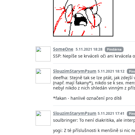
SomeOne
5.11.2021 18:28
Pindárna
SSP: Nepíše se krváceli oči ani krvácela ok
SlouzimStarymPsum
5.11.2021 18:12
Pin
deefha: Stejně tak se lze ptát, jak zdej
(např. mají fakany*), nikdo se k sex. m
nebyl nikdo z nich shledán vinným z pří
*fakan - hanlivé označení pro dítě
SlouzimStarymPsum
5.11.2021 17:41
Pin
soulbringer: To není diakritika, ale inte
yogi: Z té příslušnosti k menšině si nic