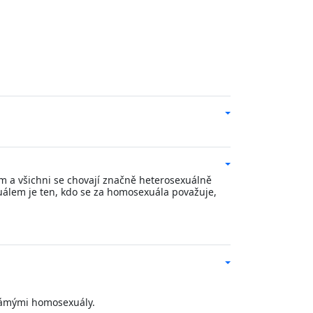
mám a všichni se chovají značně heterosexuálně
uálem je ten, kdo se za homosexuála považuje,
 známými homosexuály.