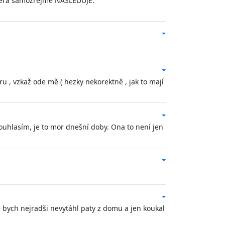
ezera samozřejmě NÁSLEDUJE.
u , vzkaž ode mě ( hezky nekorektně , jak to mají
 Souhlasím, je to mor dnešní doby. Ona to není jen
bych nejradši nevytáhl paty z domu a jen koukal