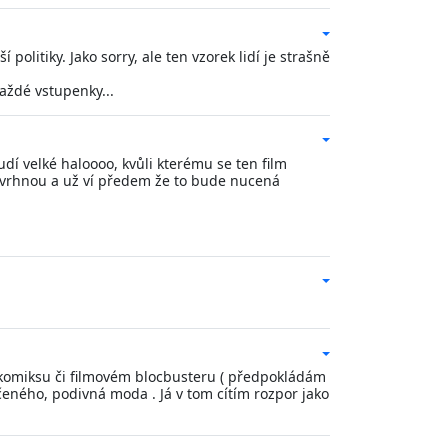
politiky. Jako sorry, ale ten vzorek lidí je strašně
každé vstupenky...
dí velké haloooo, kvůli kterému se ten film
zavrhnou a už ví předem že to bude nucená
v komiksu či filmovém blocbusteru ( předpokládám
čeného, podivná moda . Já v tom cítím rozpor jako