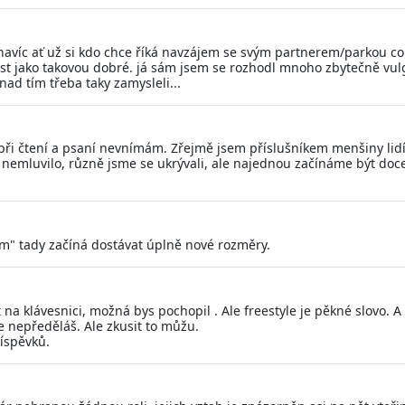
avíc ať už si kdo chce říká navzájem se svým partnerem/parkou co 
ost jako takovou dobré. já sám jsem se rozhodl mnoho zbytečně vulg
nad tím třeba taky zamysleli...
 při čtení a psaní nevnímám. Zřejmě jsem příslušníkem menšiny lidí
 nemluvilo, různě jsme se ukrývali, ale najednou začínáme být doce
um" tady začíná dostávat úplně nové rozměry.
a klávesnici, možná bys pochopil . Ale freestyle je pěkné slovo. A k
e nepředěláš. Ale zkusit to můžu.
říspěvků.