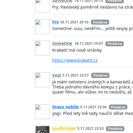
SomeOne
18.11.2021 20:13
Pindárna
Fry: Pavlovský poměrně nedávno na strá
Fry
18.11.2021 20:10
Pindárna
SomeOne: uuu, nevěřím... ještě seqoy pls
SomeOne
18.11.2021 15:07
Pindárna
Krakatit má nové stránky.
https://www.krakatit.cz
yogi
5.11.2021 23:57
Pindárna
Já mám nehetero známých a kamarádů asi
Třeba jednoho dávného kolegu z práce, c
queer filmu, ale vůbec mi to nedošlo, až
Draco nobilis
5.11.2021 23:36
Pindárna
yogi: Před lety mě tady naučili dělat mez
soulbringer
5.11.2021 23:33
Pindárna