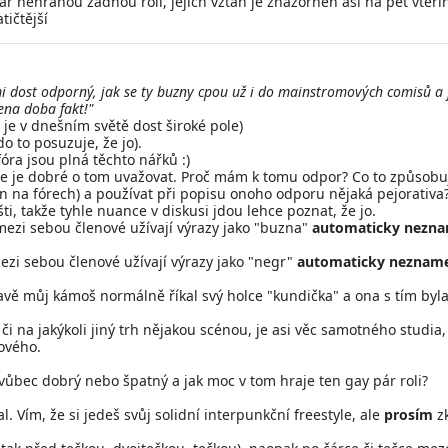
 pár nehranou žádnou roli, jejich vztah je znázorněn asi na pět vteř
tičtější
mi dost odporný, jak se ty buzny cpou už i do mainstromových comisů a f
cena doba fakt!"
 je v dnešním světě dost široké pole)
o to posuzuje, že jo).
fóra jsou plná těchto nářků :)
ale je dobré o tom uvažovat. Proč mám k tomu odpor? Co to způsob
jen na fórech) a používat při popisu onoho odporu nějaká pejorativa
ti, takže tyhle nuance v diskusi jdou lehce poznat, že jo.
mezi sebou členové užívají výrazy jako "buzna"
automaticky nezn
ezi sebou členové užívají výrazy jako "negr"
automaticky neznam
vě můj kámoš normálně říkal svý holce "kundička" a ona s tím byla ca
 či na jakýkoli jiný trh nějakou scénou, je asi věc samotného studia,
ového.
o vůbec dobrý nebo špatný a jak moc v tom hraje ten gay pár roli?
l. Vím, že si jedeš svůj solidní interpunkční freestyle, ale
prosím
zk