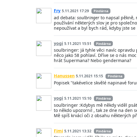
Fry
5.11.2021 17:29
Pindárna
ad debata:
soulbringer
to napsal pěkně, n
používání některých slov je pro společn
nepoužívat a byl bych rád, kdyby jste se 
yogi
5.11.2021 15:51
Pindárna
soulbringer: Já tyhle věci navíc opravdu
něco jako 58 pohlaví. Dříve se o nás moc
hrát Supermana? Nebo gendermana?
Hanussen
5.11.2021 15:15
Pindárna
Popisek "takévelice skvělé napinavé for
yogi
5.11.2021 15:10
Pindárna
soulbringer :Kdybys mě někdy viděl psát n
to někdo upozornil , tak ze dne na den s
Mě spíš krvácí oči z obsahu některých p
Fimi
5.11.2021 13:32
Pindárna