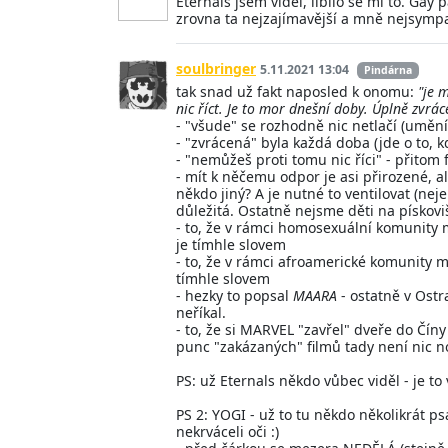
Eternals jsem viděl, líbilo se mi to. Gay
zrovna ta nejzajímavější a mně nejsympa
soulbringer
5.11.2021 13:04
Pindárna
tak snad už fakt naposled k onomu:
"je 
nic říct. Je to mor dnešní doby. Úplně zvrá
- "všude" se rozhodně nic netlačí (umění
- "zvrácená" byla každá doba (jde o to, kd
- "nemůžeš proti tomu nic říci" - přitom 
- mít k něčemu odpor je asi přirozené, 
někdo jiný? A je nutné to ventilovat (ne
důležitá. Ostatně nejsme děti na pískoviš
- to, že v rámci homosexuální komunity 
je tímhle slovem
- to, že v rámci afroamerické komunity m
tímhle slovem
- hezky to popsal
MAARA
- ostatně v Ostra
neříkal.
- to, že si MARVEL "zavřel" dveře do Číny
punc "zakázaných" filmů tady není nic n
PS: už Eternals někdo vůbec viděl - je t
PS 2: YOGI - už to tu někdo několikrát psa
nekrváceli oči :)