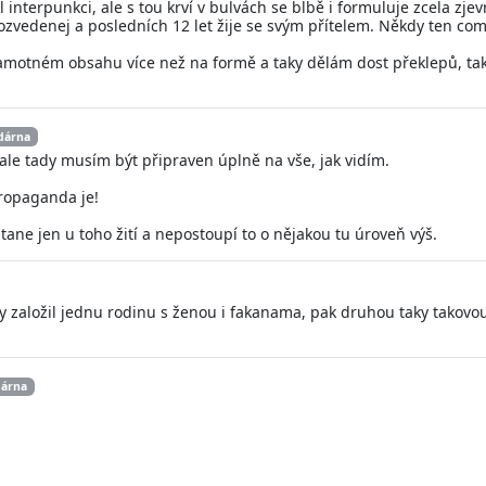
nterpunkci, ale s tou krví v bulvách se blbě i formuluje zcela zjev
rozvedenej a posledních 12 let žije se svým přítelem. Někdy ten c
 samotném obsahu více než na formě a taky dělám dost překlepů, tak 
dárna
le tady musím být připraven úplně na vše, jak vidím.
propaganda je!
tane jen u toho žití a nepostoupí to o nějakou tu úroveň výš.
y založil jednu rodinu s ženou i fakanama, pak druhou taky takovo
dárna