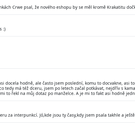
nkách Crwe psal, že nového eshopu by se měl kromě Krakatitu dočka
 :)
 docela hodně, ale často jsem poslední, komu to docvakne, asi t
o tedy má též dceru, jsem po letech začal potkávat, nejdřív s kam
 mi to řekl na můj dotaz po manželce. A je mi to fakt asi hodně jedn
eru za interpunkcí. Jó,kde jsou ty časy,kdy jsem psala takhle a ještě