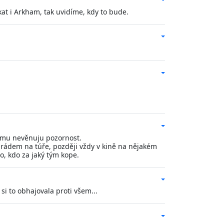
t i Arkham, tak uvidíme, kdy to bude.
omu nevěnuju pozornost.
arádem na túře, později vždy v kině na nějakém
o, kdo za jaký tým kope.
 si to obhajovala proti všem...