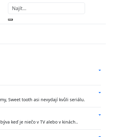
y, Sweet tooth asi nevydají kvůli seriálu.
býva keď je niečo v TV alebo v kinách..