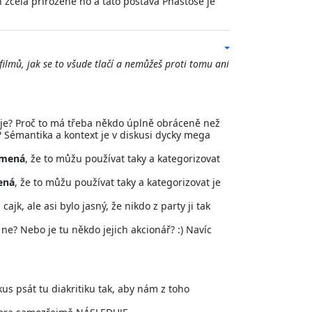
in zcela přirozeně no a tato postava Phastose je
ilmů, jak se to všude tlačí a nemůžeš proti tomu ani
uje? Proč to má třeba někdo úplně obráceně než
? Sémantika a kontext je v diskusi dycky mega
amená
, že to můžu používat taky a kategorizovat
ená
, že to můžu používat taky a kategorizovat je
jk, ale asi bylo jasný, že nikdo z party ji tak
 ne? Nebo je tu někdo jejich akcionář? :) Navíc
us psát tu diakritiku tak, aby nám z toho