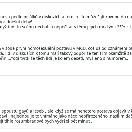
sti podle pisálků v diskuzích a fórech...to můžeš jít rovnou do naší 
 mor dnešní doby!
 když tam tu scénu nechali a nepočítat s těmi jejich mrzkými 25% z 
 má v sobě první homosexuální postavu v MCU, což už od oznámení bu
, lidi v diskuzích k tomu mají takový odpor že ten film okamžitě 
eřin....Yogi tvrdí že těch lidí je kolem deseti, myšleno s humorem..
te spoustu gayů a leseb , ale když se má nehetero postava objevit 
ebaví ) najednou je to vnímáno jako něco nepřirozeného ,násilím tla
í tihle rozumbradové bych vydržel pět minut .