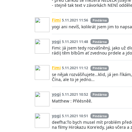
- před čárkou se mezera NEDĚLÁ (stejně
- stejně tak text v závorkách NENÍ odděl
Fimi
5.11.2021 11:56
Pindárna
yogi ani nevíš, kolikrát jsem jim to napsa
yogi
5.11.2021 11:48
Pindárna
Fimi: Já jsem tedy rozvášněný, jako už d
rádi) těm blbům ať zvednou prdele a jdou
Fimi
5.11.2021 11:12
Pindárna
se nějak rozvášňujete...klid, já jen říká
Čína, ale to je jedno...
yogi
5.11.2021 10:52
Pindárna
Matthew : Přéésněě.
yogi
5.11.2021 10:51
Pindárna
deefha:To bych musel mít problém přede
na filmy Hirokazu Kore'edy, jako včera a z