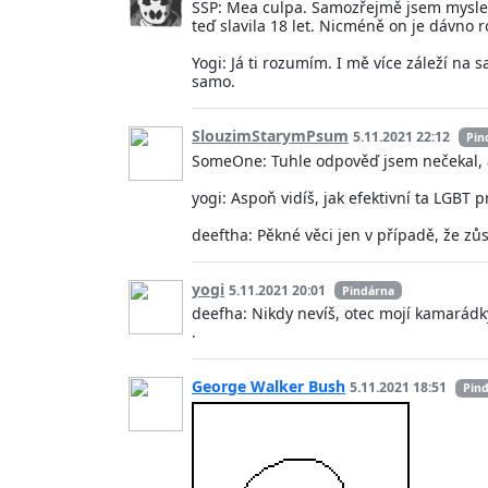
SSP: Mea culpa. Samozřejmě jsem myslel i
teď slavila 18 let. Nicméně on je dávno 
Yogi: Já ti rozumím. I mě více záleží na
samo.
SlouzimStarymPsum
5.11.2021 22:12
Pin
SomeOne: Tuhle odpověď jsem nečekal, a
yogi: Aspoň vidíš, jak efektivní ta LGBT 
deeftha: Pěkné věci jen v případě, že zůs
yogi
5.11.2021 20:01
Pindárna
deefha: Nikdy nevíš, otec mojí kamarádk
.
George Walker Bush
5.11.2021 18:51
Pin