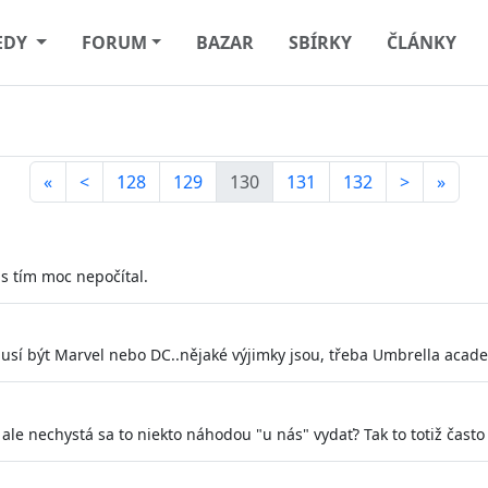
EDY
FORUM
BAZAR
SBÍRKY
ČLÁNKY
«
<
128
129
130
131
132
>
»
 s tím moc nepočítal.
 musí být Marvel nebo DC..nějaké výjimky jsou, třeba Umbrella academ
 ale nechystá sa to niekto náhodou "u nás" vydať? Tak to totiž často 