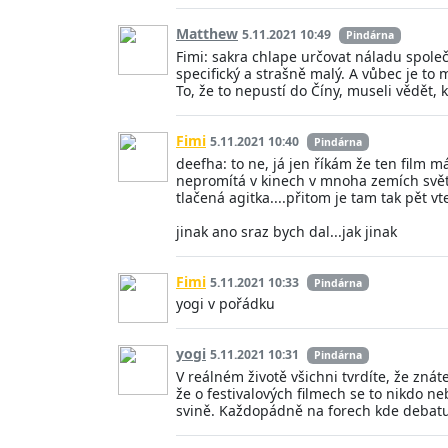
Matthew
5.11.2021 10:49
Pindárna
Fimi: sakra chlape určovat náladu společno
specifický a strašně malý. A vůbec je to
To, že to nepustí do Číny, museli vědět,
Fimi
5.11.2021 10:40
Pindárna
deefha: to ne, já jen říkám že ten film
nepromítá v kinech v mnoha zemích světa
tlačená agitka....přitom je tam tak pět vt
jinak ano sraz bych dal...jak jinak
Fimi
5.11.2021 10:33
Pindárna
yogi v pořádku
yogi
5.11.2021 10:31
Pindárna
V reálném životě všichni tvrdíte, že zná
že o festivalových filmech se to nikdo n
svině. Každopádně na forech kde debatuj