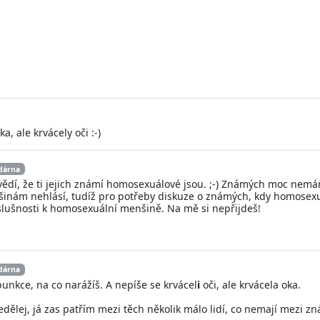
a, ale krvácely oči :-)
dárna
ší vědí, že ti jejich známí homosexuálové jsou. ;-) Známých moc ne
enšinám nehlásí, tudíž pro potřeby diskuze o známých, kdy homosex
slušnosti k homosexuální menšině. Na mě si nepřijdeš!
dárna
rpunkce, na co narážíš. A nepíše se krvácel
i
oči, ale krvácela oka.
 nedělej, já zas patřím mezi těch několik málo lidí, co nemají mezi