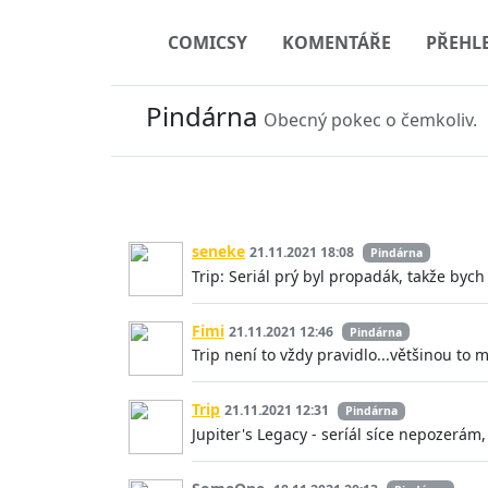
COMICSY
KOMENTÁŘE
PŘEHL
Pindárna
Obecný pokec o čemkoliv.
seneke
21.11.2021 18:08
Pindárna
Trip: Seriál prý byl propadák, takže bych
Fimi
21.11.2021 12:46
Pindárna
Trip není to vždy pravidlo...většinou to
Trip
21.11.2021 12:31
Pindárna
Jupiter's Legacy - seríál síce nepozerám,