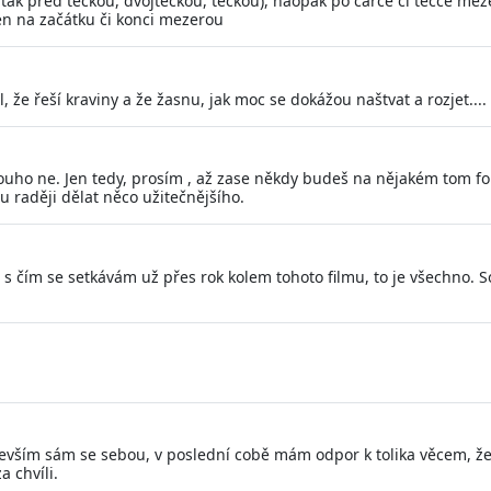
 tak před tečkou, dvojtečkou, tečkou), naopak po čárce či tečce m
en na začátku či konci mezerou
l, že řeší kraviny a že žasnu, jak moc se dokážou naštvat a rozjet....
louho ne. Jen tedy, prosím , až zase někdy budeš na nějakém tom for
 raději dělat něco užitečnějšího.
m, s čím se setkávám už přes rok kolem tohoto filmu, to je všechno.
vším sám se sebou, v poslední cobě mám odpor k tolika věcem, že 
a chvíli.