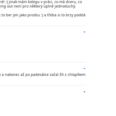
né! :) jinak mám kolegu v práci, co má dceru, co
oming out není pro některý úplně jednoduchý.
to ber jen jako prosbu :) a třeba si to brzy poddá
u a nakonec až po padesátce začal žít s chlapíkem