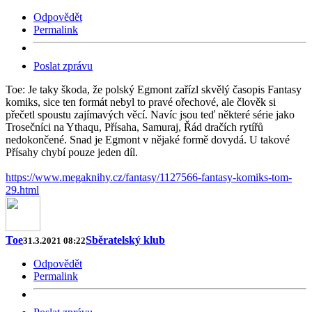
Odpovědět
Permalink
Poslat zprávu
Toe: Je taky škoda, že polský Egmont zařízl skvělý časopis Fantasy
komiks, sice ten formát nebyl to pravé ořechové, ale člověk si
přečetl spoustu zajímavých věcí. Navíc jsou teď některé série jako
Trosečníci na Ythaqu, Přísaha, Samuraj, Řád dračích rytířů
nedokončené. Snad je Egmont v nějaké formě dovydá. U takové
Přísahy chybí pouze jeden díl.
https://www.megaknihy.cz/fantasy/1127566-fantasy-komiks-tom-
29.html
Toe
Sběratelský klub
31.3.2021 08:22
Odpovědět
Permalink