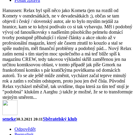
Poslat zprávu
Hanussen: Relax byl spíš něco jako Kometa (jen na rozdíl od
Komety v osmdesátkách, ne v devadesátkách ;), občas se tam
objevil i český / slovenský autor, ale to bylo myslím nejdál za
hranice, kam se to kdysi podívalo co si tak vybavuju. Měl i podobný
vývoj od fanouškovsky s nadšením působícího pelmelu domácí
tvorby postupně přibalující i různé články a akce okolo až v
profesionální magazín, který ale časem ztratil to kouzlo a stal se
spíše nudným, měl finanční problémy a podobný pád... Nový Relax
zatím nemá s tím starým moc společného a má teď blíže spíš k
magazínu CREW, tedy takovou výkladní skříň zaměřenou jen na
určitou komiksovou oblast, v tomto případě jak píše Gmork na
frankofonní komiks s pár kratičkýma povídkama od domácích
autorů. To se ale ještě může změnit, vycházet začal teprve minulý
rok a zatím s ročním odstupem, proto jsou jen dvě čísla. Původní
Relax vycházel měsíčně, tak uvidíme, tlupa která za tím teď stojí je
"podobná" klukům z Aarghu ;) takže je možné, že se to transformuje
stejným směrem...
seneke
Sběratelský klub
30.3.2021 20:11
Odpovědět
Permalink