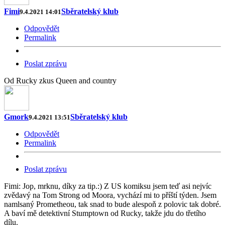
Fimi
Sběratelský klub
9.4.2021 14:01
Odpovědět
Permalink
Poslat zprávu
Od Rucky zkus Queen and country
Gmork
Sběratelský klub
9.4.2021 13:51
Odpovědět
Permalink
Poslat zprávu
Fimi: Jop, mrknu, díky za tip.:) Z US komiksu jsem teď asi nejvíc
zvědavý na Tom Strong od Moora, vychází mi to příští týden. Jsem
namlsaný Prometheou, tak snad to bude alespoň z polovic tak dobré.
A baví mě detektivní Stumptown od Rucky, takže jdu do třetího
dílu.