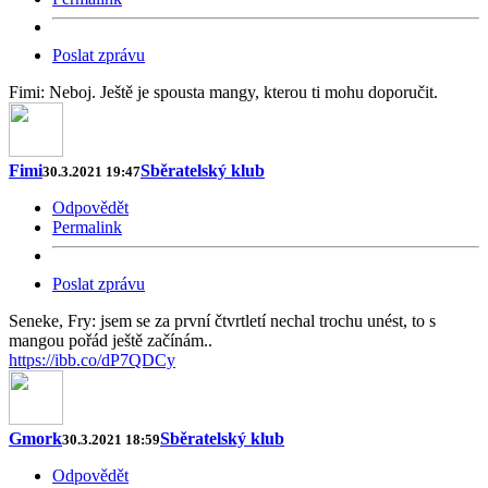
Poslat zprávu
Fimi: Neboj. Ještě je spousta mangy, kterou ti mohu doporučit.
Fimi
Sběratelský klub
30.3.2021 19:47
Odpovědět
Permalink
Poslat zprávu
Seneke, Fry: jsem se za první čtvrtletí nechal trochu unést, to s
mangou pořád ještě začínám..
https://ibb.co/dP7QDCy
Gmork
Sběratelský klub
30.3.2021 18:59
Odpovědět