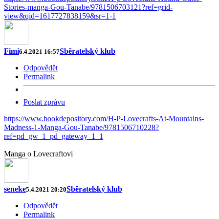
Stories-manga-Gou-Tanabe/9781506703121?ref=grid-
view&qid=1617727838159&sr=1-1
Fimi
Sběratelský klub
6.4.2021 16:57
Odpovědět
Permalink
Poslat zprávu
https://www.bookdepository.com/H-P-Lovecrafts-At-Mountains-
Madness-1-Manga-Gou-Tanabe/9781506710228?
ref=pd_gw_1_pd_gateway_1_1
Manga o Lovecraftovi
seneke
Sběratelský klub
5.4.2021 20:20
Odpovědět
Permalink