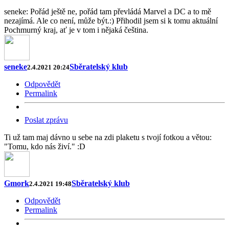
seneke: Pořád ještě ne, pořád tam převládá Marvel a DC a to mě
nezajímá. Ale co není, může být.:) Přihodil jsem si k tomu aktuální
Pochmurný kraj, ať je v tom i nějaká čeština.
seneke
Sběratelský klub
2.4.2021 20:24
Odpovědět
Permalink
Poslat zprávu
Ti už tam maj dávno u sebe na zdi plaketu s tvojí fotkou a větou:
"Tomu, kdo nás živí." :D
Gmork
Sběratelský klub
2.4.2021 19:48
Odpovědět
Permalink