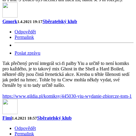
Gmork
Sběratelský klub
1.4.2021 19:17
Odpovědět
Permalink
Poslat zprávu
Tak přečtený první integrál sci-fi palby Yiu a určitě to není komiks
pro každého, je to takový mix Ghost in the Shell a Hard Boiled,
některé díly jsou čistá frenetická akce. Kresba u téhle šílenosti sedí
jak prdel na hrnec. Tohle by tu Crew mohla někdy vydat, své
čtenáře by si to tady určitě našlo.
https://www.gildia.pl/komiksy/445030-yiu-wydanie-zbiorcze-tom-1
Fimi
Sběratelský klub
1.4.2021 18:57
Odpovědět
Permalink