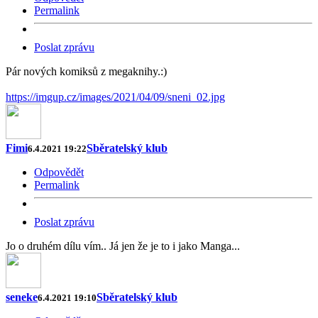
Permalink
Poslat zprávu
Pár nových komiksů z megaknihy.:)
https://imgup.cz/images/2021/04/09/sneni_02.jpg
Fimi
Sběratelský klub
6.4.2021 19:22
Odpovědět
Permalink
Poslat zprávu
Jo o druhém dílu vím.. Já jen že je to i jako Manga...
seneke
Sběratelský klub
6.4.2021 19:10