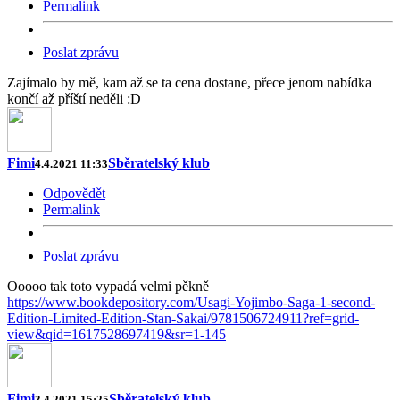
Permalink
Poslat zprávu
Zajímalo by mě, kam až se ta cena dostane, přece jenom nabídka
končí až příští neděli :D
Fimi
Sběratelský klub
4.4.2021 11:33
Odpovědět
Permalink
Poslat zprávu
Ooooo tak toto vypadá velmi pěkně
https://www.bookdepository.com/Usagi-Yojimbo-Saga-1-second-
Edition-Limited-Edition-Stan-Sakai/9781506724911?ref=grid-
view&qid=1617528697419&sr=1-145
Fimi
Sběratelský klub
3.4.2021 15:25