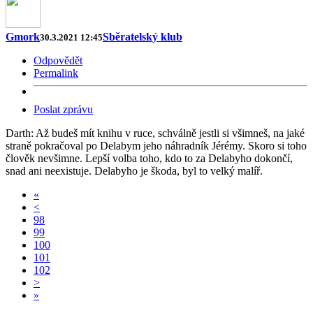
Gmork
Sběratelský klub
30.3.2021 12:45
Odpovědět
Permalink
Poslat zprávu
Darth: Až budeš mít knihu v ruce, schválně jestli si všimneš, na jaké
straně pokračoval po Delabym jeho náhradník Jérémy. Skoro si toho
člověk nevšimne. Lepší volba toho, kdo to za Delabyho dokončí,
snad ani neexistuje. Delabyho je škoda, byl to velký malíř.
«
<
98
99
100
101
102
>
»