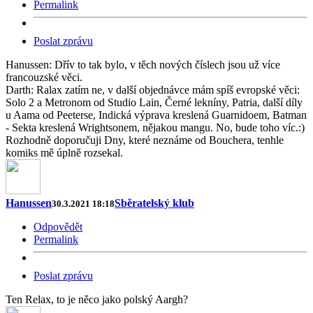
Permalink
Poslat zprávu
Hanussen: Dřív to tak bylo, v těch nových číslech jsou už více
francouzské věci.
Darth: Ralax zatím ne, v další objednávce mám spíš evropské věci:
Solo 2 a Metronom od Studio Lain, Černé lekníny, Patria, další díly
u Aama od Peeterse, Indická výprava kreslená Guarnidoem, Batman
- Sekta kreslená Wrightsonem, nějakou mangu. No, bude toho víc.:)
Rozhodně doporučuji Dny, které neznáme od Bouchera, tenhle
komiks mě úplně rozsekal.
Hanussen
Sběratelský klub
30.3.2021 18:18
Odpovědět
Permalink
Poslat zprávu
Ten Relax, to je něco jako polský Aargh?