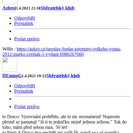
Azbest
Sběratelský klub
1.4.2021 21:58
Odpovědět
Permalink
Poslat zprávu
Willis :
https://aukro.cz/jaroslav-foglar-tajemstvi-velkeho-vonta-
2012-marko-cermak-1-vydani-6986267660
DEmnoG
Sběratelský klub
1.4.2021 19:22
Odpovědět
Permalink
Poslat zprávu
to Draco: Vyrovnání proběhlo, ale to nic neznamená! Naprosto
přesně se pamatuji "Já ti tu jedničku stejně jednou seženu." Tak do
toho, mám před sebou max. 50 let!
to Fimi: S Draco bys nechtěl ani začít žít, natož se s ní rozejít:).