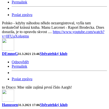
Permalink
Poslat zprávu
Polsko - kdyby náhodou někdo nezaregistroval, vyšla tam
neskutečně krásná kniha. Manu Larcenet - Raport Brodecka. Dnes
dorazila, je to opravdu skvost ....
https://www.youtube.com/watch?
v=0FUaXolugms
DEmnoG
Sběratelský klub
31.3.2021 23:46
Odpovědět
Permalink
Poslat zprávu
to Draco: Mne stále zajímá první číslo Aargh!
Hanussen
Sběratelský klub
31.3.2021 17:06