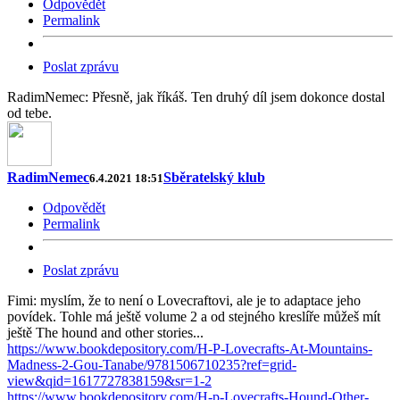
Odpovědět
Permalink
Poslat zprávu
RadimNemec: Přesně, jak říkáš. Ten druhý díl jsem dokonce dostal
od tebe.
RadimNemec
Sběratelský klub
6.4.2021 18:51
Odpovědět
Permalink
Poslat zprávu
Fimi: myslím, že to není o Lovecraftovi, ale je to adaptace jeho
povídek. Tohle má ještě volume 2 a od stejného kreslíře můžeš mít
ještě The hound and other stories...
https://www.bookdepository.com/H-P-Lovecrafts-At-Mountains-
Madness-2-Gou-Tanabe/9781506710235?ref=grid-
view&qid=1617727838159&sr=1-2
https://www.bookdepository.com/H-p-Lovecrafts-Hound-Other-