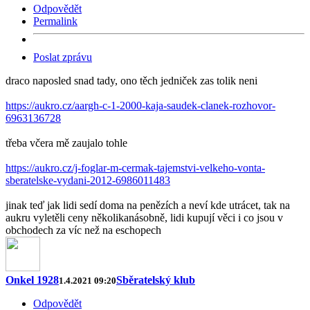
Odpovědět
Permalink
Poslat zprávu
draco naposled snad tady, ono těch jedniček zas tolik neni
https://aukro.cz/aargh-c-1-2000-kaja-saudek-clanek-rozhovor-
6963136728
třeba včera mě zaujalo tohle
https://aukro.cz/j-foglar-m-cermak-tajemstvi-velkeho-vonta-
sberatelske-vydani-2012-6986011483
jinak teď jak lidi sedí doma na penězích a neví kde utrácet, tak na
aukru vyletěli ceny několikanásobně, lidi kupují věci i co jsou v
obchodech za víc než na eschopech
Onkel 1928
Sběratelský klub
1.4.2021 09:20
Odpovědět