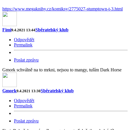
https://www.megaknihy.cz/komiksy/2775027-stumptown-t-3.html
Fimi
Sběratelský klub
9.4.2021 13:44
Odpovědět
Permalink
Poslat zprávu
Gmork schválně na to mrkni, nejsou to mangy, tuším Dark Horse
Gmork
Sběratelský klub
9.4.2021 13:30
Odpovědět
Permalink
Poslat zprávu