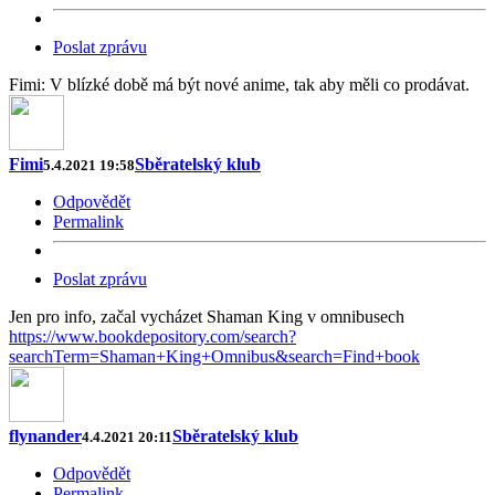
Poslat zprávu
Fimi: V blízké době má být nové anime, tak aby měli co prodávat.
Fimi
Sběratelský klub
5.4.2021 19:58
Odpovědět
Permalink
Poslat zprávu
Jen pro info, začal vycházet Shaman King v omnibusech
https://www.bookdepository.com/search?
searchTerm=Shaman+King+Omnibus&search=Find+book
flynander
Sběratelský klub
4.4.2021 20:11
Odpovědět
Permalink