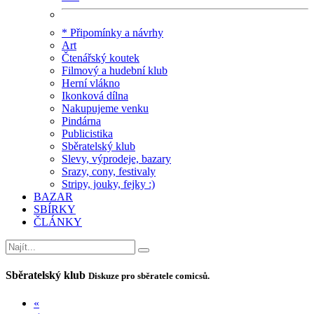
* Připomínky a návrhy
Art
Čtenářský koutek
Filmový a hudební klub
Herní vlákno
Ikonková dílna
Nakupujeme venku
Pindárna
Publicistika
Sběratelský klub
Slevy, výprodeje, bazary
Srazy, cony, festivaly
Stripy, jouky, fejky :)
BAZAR
SBÍRKY
ČLÁNKY
Sběratelský klub
Diskuze pro sběratele comicsů.
«