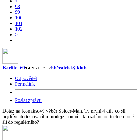
<
98
99
100
101
102
>
»
Karlito_69
Sběratelský klub
9.4.2021 17:07
Odpovědět
Permalink
Poslat zprávu
Dotaz na Komiksový výběr Spider-Man. Ty první 4 díly co šli
nejdříve do testovacího prodeje jsou nějak rozdílné od těch co poté
šli do regulérního?