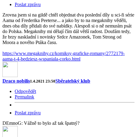
Poslat zprávu
Zrovna jsem si na gildě chtěl objednat dva poslední díly u sci-fi série
Aama od Frederika Peeterse... a jako by to na megaknihy věděli,
dnes oba díly přidali do své nabídky. Alespoň si o ně nemusím psát
do Polska. Megaknihy mi dělají čím dál větší radost. Doufám tedy,
že brzy naskladní i novinky Srdce Amazonek, Tom Strong od
Moora a nového Ptáka času.
https://www.megaknihy.cz/komiksy-graficke-romany/2772179-
aama-t-4-bedziesz-wspaniala-corko.html
Draco nobilis
Sběratelský klub
1.4.2021 23:50
Odpovědět
Permalink
Poslat zprávu
DEmnoG: Vážně to bylo až tak špatný?