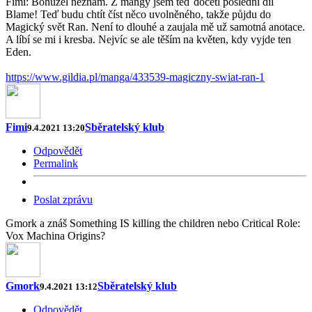
Fimi: Bohužel neznám. Z mangy jsem teď dočetl poslední díl
Blame! Teď budu chtít číst něco uvolněného, takže půjdu do
Magický svět Ran. Není to dlouhé a zaujala mě už samotná anotace.
A líbí se mi i kresba. Nejvíc se ale těším na květen, kdy vyjde ten
Eden.
https://www.gildia.pl/manga/433539-magiczny-swiat-ran-1
Fimi
Sběratelský klub
9.4.2021 13:20
Odpovědět
Permalink
Poslat zprávu
Gmork a znáš Something IS killing the children nebo Critical Role:
Vox Machina Origins?
Gmork
Sběratelský klub
9.4.2021 13:12
Odpovědět