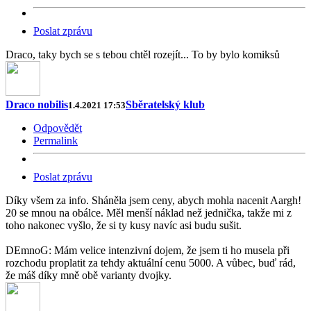
Poslat zprávu
Draco, taky bych se s tebou chtěl rozejít... To by bylo komiksů
Draco nobilis
Sběratelský klub
1.4.2021 17:53
Odpovědět
Permalink
Poslat zprávu
Díky všem za info. Sháněla jsem ceny, abych mohla nacenit Aargh!
20 se mnou na obálce. Měl menší náklad než jednička, takže mi z
toho nakonec vyšlo, že si ty kusy navíc asi budu sušit.
DEmnoG: Mám velice intenzivní dojem, že jsem ti ho musela při
rozchodu proplatit za tehdy aktuální cenu 5000. A vůbec, buď rád,
že máš díky mně obě varianty dvojky.