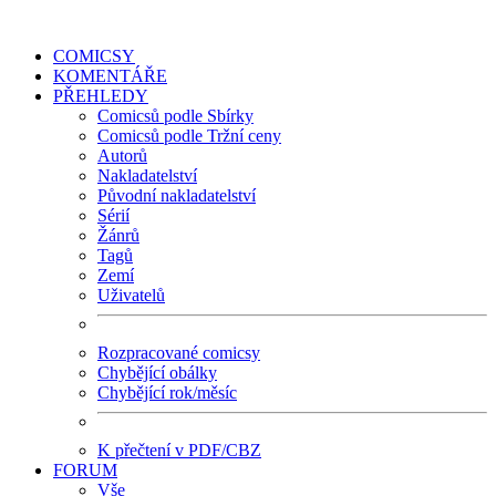
COMICSY
KOMENTÁŘE
PŘEHLEDY
Comicsů podle Sbírky
Comicsů podle Tržní ceny
Autorů
Nakladatelství
Původní nakladatelství
Sérií
Žánrů
Tagů
Zemí
Uživatelů
Rozpracované comicsy
Chybějící obálky
Chybějící rok/měsíc
K přečtení v PDF/CBZ
FORUM
Vše