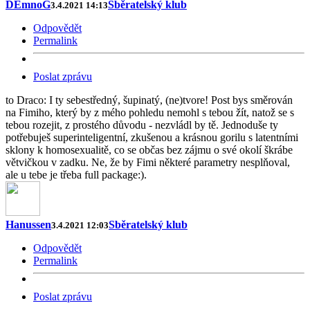
DEmnoG
Sběratelský klub
3.4.2021 14:13
Odpovědět
Permalink
Poslat zprávu
to Draco: I ty sebestředný, šupinatý, (ne)tvore! Post bys směrován
na Fimiho, který by z mého pohledu nemohl s tebou žít, natož se s
tebou rozejit, z prostého důvodu - nezvládl by tě. Jednoduše ty
potřebuješ superinteligentní, zkušenou a krásnou gorilu s latentními
sklony k homosexualitě, co se občas bez zájmu o své okolí škrábe
větvičkou v zadku. Ne, že by Fimi některé parametry nesplňoval,
ale u tebe je třeba full package:).
Hanussen
Sběratelský klub
3.4.2021 12:03
Odpovědět
Permalink
Poslat zprávu