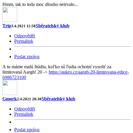
Hmm, tak to teda moc dlouho netrvalo...
Trip
Sběratelský klub
3.4.2021 11:58
Odpovědět
Permalink
Poslat zprávu
A tu máme malú štúdiu, koľko sú ľudia ochotní vysoliť za
limitovaná Aargh! 20 ->
https://aukro.cz/aargh-20-limitovana-edice-
6986723100
Gmork
Sběratelský klub
2.4.2021 20:30
Odpovědět
Permalink
Poslat zprávu