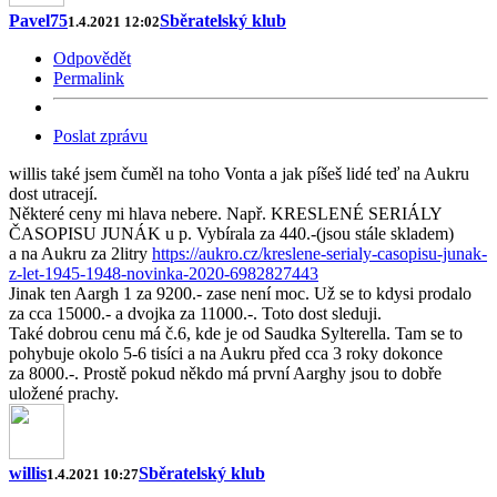
Pavel75
Sběratelský klub
1.4.2021 12:02
Odpovědět
Permalink
Poslat zprávu
willis také jsem čuměl na toho Vonta a jak píšeš lidé teď na Aukru
dost utracejí.
Některé ceny mi hlava nebere. Např. KRESLENÉ SERIÁLY
ČASOPISU JUNÁK u p. Vybírala za 440.-(jsou stále skladem)
a na Aukru za 2litry
https://aukro.cz/kreslene-serialy-casopisu-junak-
z-let-1945-1948-novinka-2020-6982827443
Jinak ten Aargh 1 za 9200.- zase není moc. Už se to kdysi prodalo
za cca 15000.- a dvojka za 11000.-. Toto dost sleduji.
Také dobrou cenu má č.6, kde je od Saudka Sylterella. Tam se to
pohybuje okolo 5-6 tisíci a na Aukru před cca 3 roky dokonce
za 8000.-. Prostě pokud někdo má první Aarghy jsou to dobře
uložené prachy.
willis
Sběratelský klub
1.4.2021 10:27