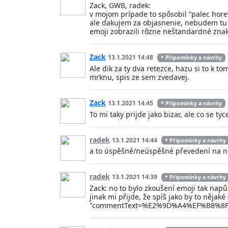
Zack, GWB, radek:
v mojom prípade to spôsobil “palec hore
ale ďakujem za objasnenie, nebudem tu v
emoji zobrazili rôzne neštandardné znak
Zack
13.1.2021 14:48
* Připomínky a návrhy
Ale dik za ty dva retezce, hazu si to k t
mrknu, spis ze sem zvedavej.
Zack
13.1.2021 14:45
* Připomínky a návrhy
To mi taky prijde jako bizar, ale co se t
radek
13.1.2021 14:44
* Připomínky a návrhy
a to úspěšné/neúspěšné převedení na něja
radek
13.1.2021 14:39
* Připomínky a návrhy
Zack: no to bylo zkoušení emoji tak napůl
jinak mi přijde, že spíš jako by to nějak
"commentText=%E2%9D%A4%EF%B8%8F" to