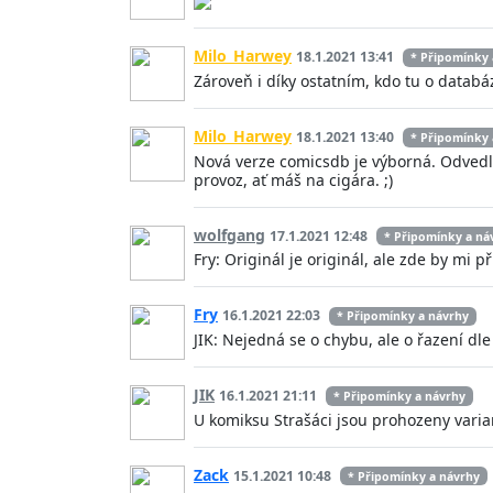
Milo_Harwey
18.1.2021 13:41
* Připomínky 
Zároveň i díky ostatním, kdo tu o datab
Milo_Harwey
18.1.2021 13:40
* Připomínky 
Nová verze comicsdb je výborná. Odvedl j
provoz, ať máš na cigára. ;)
wolfgang
17.1.2021 12:48
* Připomínky a ná
Fry: Originál je originál, ale zde by mi př
Fry
16.1.2021 22:03
* Připomínky a návrhy
JIK: Nejedná se o chybu, ale o řazení dle 
JIK
16.1.2021 21:11
* Připomínky a návrhy
U komiksu Strašáci jsou prohozeny varian
Zack
15.1.2021 10:48
* Připomínky a návrhy