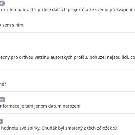
hy
ten kretén nabral tři prdele dalších projektů a ke svému překvapení 
ak sem s ním.
ecny pro drtivou vetsinu autorskych profilu, bohuzel nejsou lidi, co
né?
hy
í informace je tam jenom datum narození
y
hodnotu své sbírky. Chudák byl zmatený z těch záložek :D