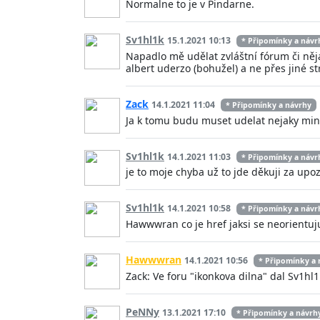
Normalne to je v Pindarne.
Sv1hl1k
15.1.2021 10:13
* Připomínky a návr
Napadlo mě udělat zvláštní fórum či něj
albert uderzo (bohužel) a ne přes jiné s
Zack
14.1.2021 11:04
* Připomínky a návrhy
Ja k tomu budu muset udelat nejaky min
Sv1hl1k
14.1.2021 11:03
* Připomínky a návr
je to moje chyba už to jde děkuji za upo
Sv1hl1k
14.1.2021 10:58
* Připomínky a návr
Hawwwran co je href jaksi se neorientuj
Hawwwran
14.1.2021 10:56
* Připomínky a 
Zack: Ve foru "ikonkova dilna" dal Sv1hl
PeNNy
13.1.2021 17:10
* Připomínky a návrh