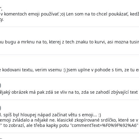
”,
 komentoch emoji používať ;o) Len som na to chcel poukázať, kedže 
y.
omu bugu a mrknu na to, kterej z tech znaku to kurvi, asi mozna tus
yce kodovani textu, verim vsemu :) Jsem uplne v pohode s tim, ze tu e
ký obrázek má pak zdá se vliv na to, zda se zahodí zbývající text 
. spíš byl hloupej nápad začínat větu s emoji... :)
é emoji zvládalo a nějaké ne. klasické zkopírované srdíčko, které se 
 zobrazí, ale třeba kapky potu "commentText=%F0%9F%92%A6" 