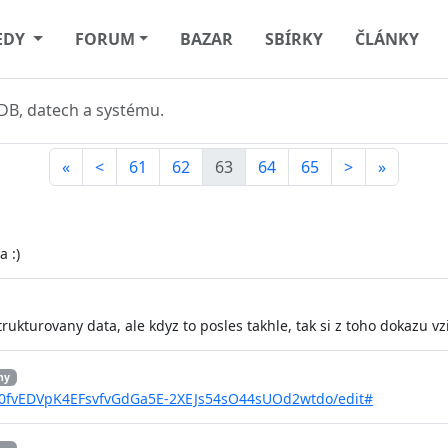
EDY
FORUM
BAZAR
SBÍRKY
ČLÁNKY
DB, datech a systému.
«
<
61
62
63
64
65
>
»
 :)
kturovany data, ale kdyz to posles takhle, tak si z toho dokazu vzit
hy
120fvEDVpK4EFsvfvGdGa5E-2XEJs54sO44sUOd2wtdo/edit#