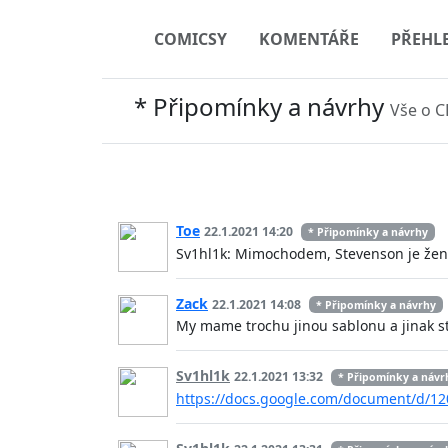
COMICSY
KOMENTÁŘE
PŘEHL
* Připomínky a návrhy
Vše o C
Toe
22.1.2021 14:20
* Připomínky a návrhy
Sv1hl1k: Mimochodem, Stevenson je žena
Zack
22.1.2021 14:08
* Připomínky a návrhy
My mame trochu jinou sablonu a jinak stru
Sv1hl1k
22.1.2021 13:32
* Připomínky a návr
https://docs.google.com/document/d/