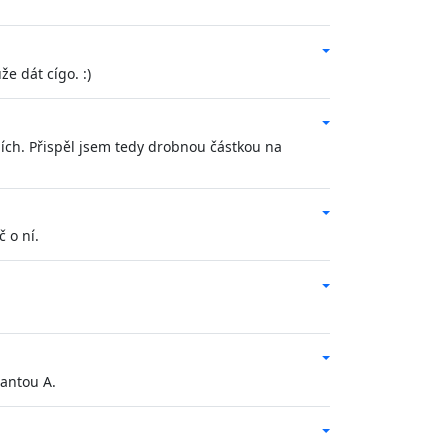
e dát cígo. :)
ních. Přispěl jsem tedy drobnou částkou na
č o ní.
iantou A.