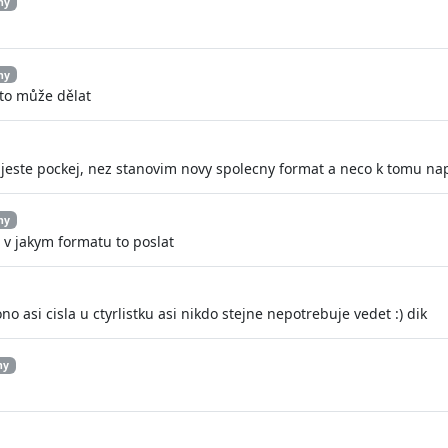
hy
hy
to může dělat
jeste pockej, nez stanovim novy spolecny format a neco k tomu na
hy
 v jakym formatu to poslat
o asi cisla u ctyrlistku asi nikdo stejne nepotrebuje vedet :) dik
hy