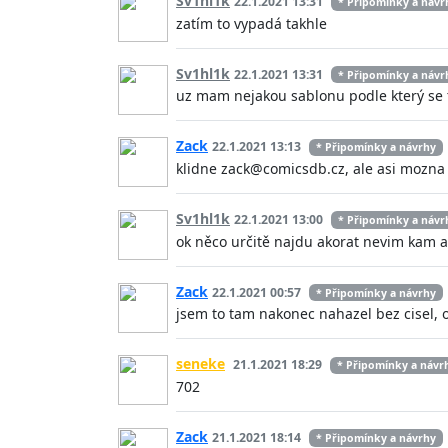
Sv1hl1k
22.1.2021 13:31
* Připomínky a návr
zatím to vypadá takhle
Sv1hl1k
22.1.2021 13:31
* Připomínky a návr
uz mam nejakou sablonu podle který se 
Zack
22.1.2021 13:13
* Připomínky a návrhy
klidne zack@comicsdb.cz, ale asi mozna 
Sv1hl1k
22.1.2021 13:00
* Připomínky a návr
ok něco určitě najdu akorat nevim kam a
Zack
22.1.2021 00:57
* Připomínky a návrhy
jsem to tam nakonec nahazel bez cisel, on
seneke
21.1.2021 18:29
* Připomínky a návr
702
Zack
21.1.2021 18:14
* Připomínky a návrhy