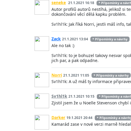
seneke
21.1.2021 16:18
* Připomínky a návr
Autor profilů autorů nestíhá, jelikož si 
dokončování věcí dělá kapku problém.
Sv1hl1k: Jak říká Norri, jestli máš info, t
Zack
21.1.2021 13:04
* Připomínky a návrhy
Ale no tak :)
Sv1hl1k: to je bohuzel takovy nesvar spol
jich par, a pak odpadne.
Norri
21.1.2021 11:05
* Připomínky a návrhy
Sv1hl1k: A už máš ty informace připrave
Sv1hl1k
21.1.2021 10:15
* Připomínky a návr
Zjistil jsem že u Noelle Stevenson chyb
Darker
19.1.2021 20:44
* Připomínky a návrh
Kamarád zase v nové verzi marně hledal 