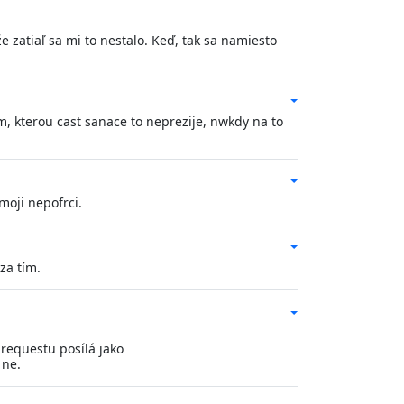
zatiaľ sa mi to nestalo. Keď, tak sa namiesto
im, kterou cast sanace to neprezije, nwkdy na to
moji nepofrci.
za tím.
v requestu posílá jako
ne.