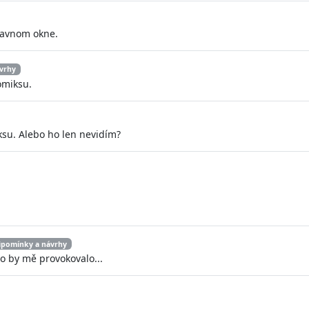
hlavnom okne.
vrhy
omiksu.
ksu. Alebo ho len nevidím?
ipomínky a návrhy
o by mě provokovalo...