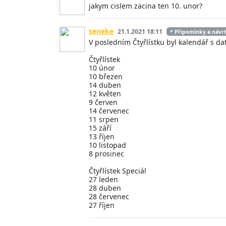
jakym cislem zacina ten 10. unor?
seneke
21.1.2021 18:11
* Připomínky a návr
V posledním Čtyřlístku byl kalendář s d
Čtyřlístek
10 únor
10 březen
14 duben
12 květen
9 červen
14 červenec
11 srpen
15 září
13 říjen
10 listopad
8 prosinec
Čtyřlístek Speciál
27 leden
28 duben
28 červenec
27 říjen