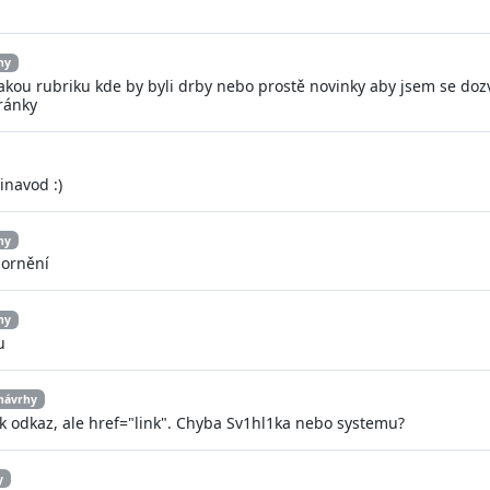
hy
akou rubriku kde by byli drby nebo prostě novinky aby jsem se do
tránky
inavod :)
hy
zornění
hy
u
návrhy
1k odkaz, ale href="link". Chyba Sv1hl1ka nebo systemu?
y