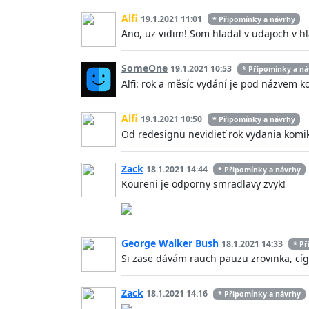
Alfi
19.1.2021 11:01
* Připomínky a návrhy
Ano, uz vidim! Som hladal v udajoch v 
SomeOne
19.1.2021 10:53
* Připomínky a ná
Alfi: rok a měsíc vydání je pod názvem k
Alfi
19.1.2021 10:50
* Připomínky a návrhy
Od redesignu nevidieť rok vydania komi
Zack
18.1.2021 14:44
* Připomínky a návrhy
Koureni je odporny smradlavy zvyk!
George Walker Bush
18.1.2021 14:33
* Př
Si zase dávám rauch pauzu zrovinka, cíg
Zack
18.1.2021 14:16
* Připomínky a návrhy