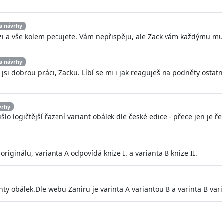
a návrhy
ázi a vše kolem pecujete. Vám nepřispěju, ale Zack vám každýmu muž
a návrhy
si dobrou práci, Zacku. Líbí se mi i jak reaguješ na podněty ostat
vrhy
išlo logičtější řazení variant obálek dle české edice - přece jen je ře
originálu, varianta A odpovídá knize I. a varianta B knize II.
ty obálek.Dle webu Zaniru je varinta A variantou B a varinta B var