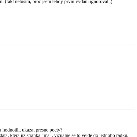
 (fakt netuším, proč jsem tehdy první vydání ignoroval ;)
 hodnotili, ukazat presne pocty?
data, ktera jiz stranka "ma", vizualne se to vejde do jednoho radku,