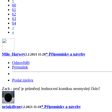
<
60
61
62
63
64
>
»
Milo_Harwey
* Připomínky a návrhy
2.2.2021 11:28
Odpovědět
Permalink
Poslat zprávu
Zack - proč je průměrný hodnocení komiksu nesmyslný číslo?
nejakdivne
* Připomínky a návrhy
2.2.2021 11:10