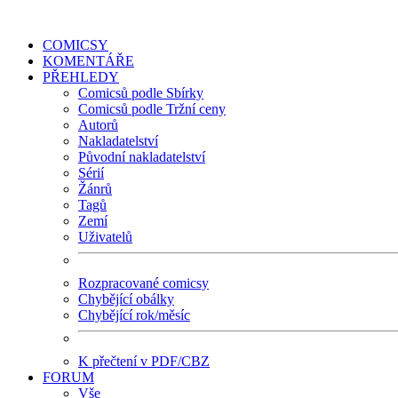
COMICSY
KOMENTÁŘE
PŘEHLEDY
Comicsů podle Sbírky
Comicsů podle Tržní ceny
Autorů
Nakladatelství
Původní nakladatelství
Sérií
Žánrů
Tagů
Zemí
Uživatelů
Rozpracované comicsy
Chybějící obálky
Chybějící rok/měsíc
K přečtení v PDF/CBZ
FORUM
Vše