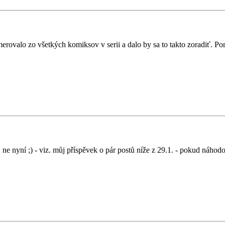
emerovalo zo všetkých komiksov v serii a dalo by sa to takto zoradiť.
e nyní ;) - viz. můj příspěvek o pár postů níže z 29.1. - pokud náhodou