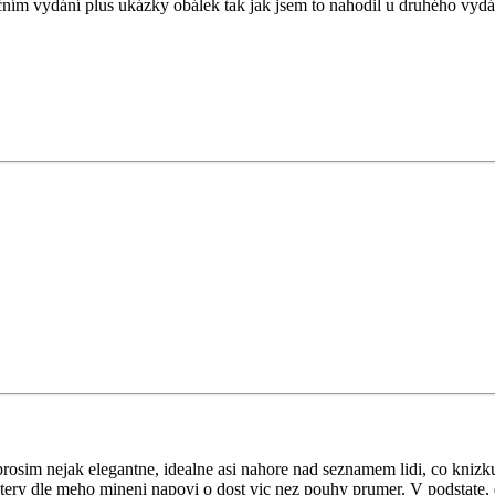
ím vydání plus ukázky obálek tak jak jsem to nahodil u druhého vydání
rosim nejak elegantne, idealne asi nahore nad seznamem lidi, co knizku
, ktery dle meho mineni napovi o dost vic nez pouhy prumer. V podstate, 