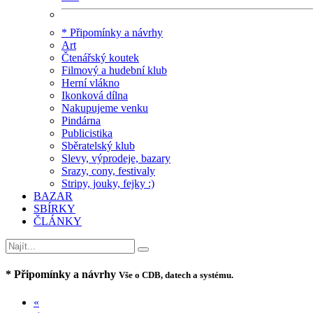
* Připomínky a návrhy
Art
Čtenářský koutek
Filmový a hudební klub
Herní vlákno
Ikonková dílna
Nakupujeme venku
Pindárna
Publicistika
Sběratelský klub
Slevy, výprodeje, bazary
Srazy, cony, festivaly
Stripy, jouky, fejky :)
BAZAR
SBÍRKY
ČLÁNKY
* Připomínky a návrhy
Vše o CDB, datech a systému.
«