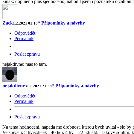
kinak: doplněno plus sjednoceno, nahodil jsem i poznámku o zahraničn
Zack
* Připomínky a návrhy
1.2.2021 01:18
Odpovědět
Permalink
Poslat zprávu
nejakdivne: mas to tam.
nejakdivne
* Připomínky a návrhy
31.1.2021 21:38
Odpovědět
Permalink
Poslat zprávu
Na tema hodnoceni, napada me drobnost, kterou bych uvital - slo by p
Ve smyslu: 5 hvezdicek - 40 lidi; 4 hv. - 22 lidi atd. - takovy souhrn