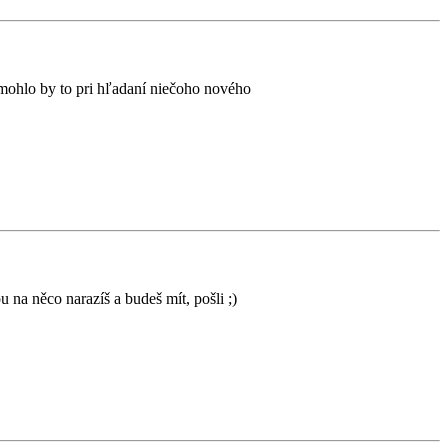
 Pomohlo by to pri hľadaní niečoho nového
 na něco narazíš a budeš mít, pošli ;)