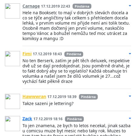
Carnage
17.12.2019 22:43
Pindárna
Hele na Booksetc to mají v dobrých slevách docela a
co se týče angličtiny tak celkem s přehledem docela
lehká, v prvním volume mi přijde není ani tolik textu.
Osobně mam dočtený jen první volume, naskočilo
tempo Vánoc a bohužel nemůžu teď moc utrácet za
komiksy a mangu :D
Fimi
17.12.2019 18:43
Pindárna
No ten Berserk, zatím je pět těch deluxek, respektive
dvě už se dají predobjednat. Jsou poměrně drahé, je
to fakt dobrý aby se to vyplatilo? Každá obsahuje tri
volumka a našel jsem že dílů volumek je 27...což
vychází fakt pěkně draze
Hawwwran
17.12.2019 18:39
Pindárna
Takze sazeni je lettering?
Zack
17.12.2019 18:16
Pindárna
To jen znamena, ze bych to letos necekal, jinak sazba
u comicsu muze byt mesic nebo taky rok. Muzes to
tam tam brute froce namlatit bublina nebublina