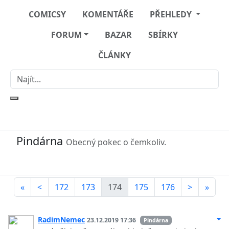
COMICSY
KOMENTÁŘE
PŘEHLEDY
FORUM
BAZAR
SBÍRKY
ČLÁNKY
Pindárna
Obecný pokec o čemkoliv.
«
<
172
173
174
175
176
>
»
RadimNemec
23.12.2019 17:36
Pindárna