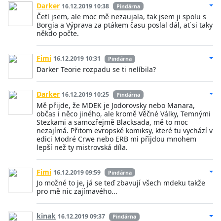
Darker
16.12.2019 10:38
Pindárna
Četl jsem, ale moc mě nezaujala, tak jsem ji spolu s
Borgia a Výprava za ptákem času poslal dál, ať si taky
někdo počte.
Fimi
16.12.2019 10:31
Pindárna
Darker Teorie rozpadu se ti nelíbila?
Darker
16.12.2019 10:25
Pindárna
Mě přijde, že MDEK je Jodorovsky nebo Manara,
občas i něco jiného, ale kromě Věčné Války, Temnými
Stezkami a samozřejmě Blacksada, mě to moc
nezajímá. Přitom evropské komiksy, které tu vychází v
edici Modré Crwe nebo ERB mi přijdou mnohem
lepší než ty mistrovská díla.
Fimi
16.12.2019 09:59
Pindárna
Jo možné to je, já se teď zbavují všech mdeku takže
pro mě nic zajímavého...
kinak
16.12.2019 09:37
Pindárna