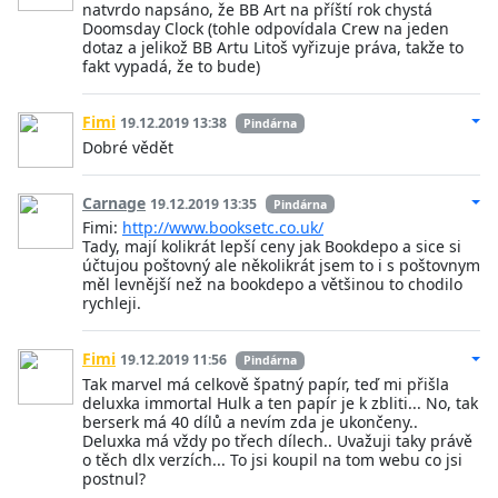
natvrdo napsáno, že BB Art na příští rok chystá
Doomsday Clock (tohle odpovídala Crew na jeden
dotaz a jelikož BB Artu Litoš vyřizuje práva, takže to
fakt vypadá, že to bude)
Fimi
19.12.2019 13:38
Pindárna
Dobré vědět
Carnage
19.12.2019 13:35
Pindárna
Fimi:
http://www.booksetc.co.uk/
Tady, mají kolikrát lepší ceny jak Bookdepo a sice si
účtujou poštovný ale několikrát jsem to i s poštovnym
měl levnější než na bookdepo a většinou to chodilo
rychleji.
Fimi
19.12.2019 11:56
Pindárna
Tak marvel má celkově špatný papír, teď mi přišla
deluxka immortal Hulk a ten papír je k zbliti... No, tak
berserk má 40 dílů a nevím zda je ukončeny..
Deluxka má vždy po třech dílech.. Uvažuji taky právě
o těch dlx verzích... To jsi koupil na tom webu co jsi
postnul?