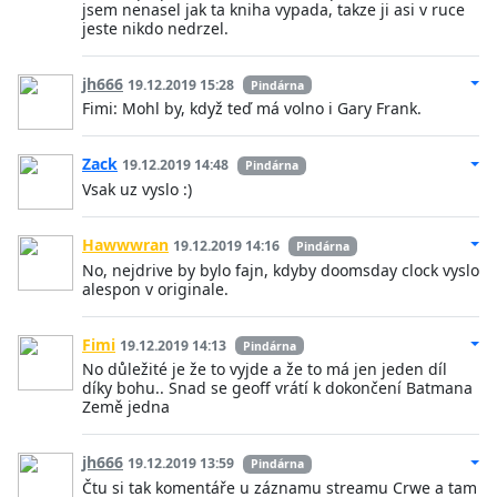
jsem nenasel jak ta kniha vypada, takze ji asi v ruce
jeste nikdo nedrzel.
jh666
19.12.2019 15:28
Pindárna
Fimi: Mohl by, když teď má volno i Gary Frank.
Zack
19.12.2019 14:48
Pindárna
Vsak uz vyslo :)
Hawwwran
19.12.2019 14:16
Pindárna
No, nejdrive by bylo fajn, kdyby doomsday clock vyslo
alespon v originale.
Fimi
19.12.2019 14:13
Pindárna
No důležité je že to vyjde a že to má jen jeden díl
díky bohu.. Snad se geoff vrátí k dokončení Batmana
Země jedna
jh666
19.12.2019 13:59
Pindárna
Čtu si tak komentáře u záznamu streamu Crwe a tam