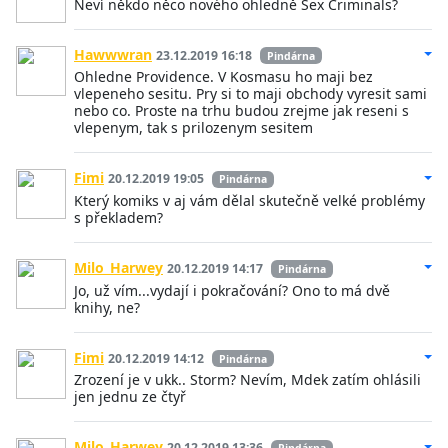
Neví někdo něco nového ohledně Sex Criminals?
Hawwwran
23.12.2019 16:18
Pindárna
Ohledne Providence. V Kosmasu ho maji bez
vlepeneho sesitu. Pry si to maji obchody vyresit sami
nebo co. Proste na trhu budou zrejme jak reseni s
vlepenym, tak s prilozenym sesitem
Fimi
20.12.2019 19:05
Pindárna
Který komiks v aj vám dělal skutečně velké problémy
s překladem?
Milo_Harwey
20.12.2019 14:17
Pindárna
Jo, už vím...vydají i pokračování? Ono to má dvě
knihy, ne?
Fimi
20.12.2019 14:12
Pindárna
Zrození je v ukk.. Storm? Nevím, Mdek zatím ohlásili
jen jednu ze čtyř
Milo_Harwey
20.12.2019 13:36