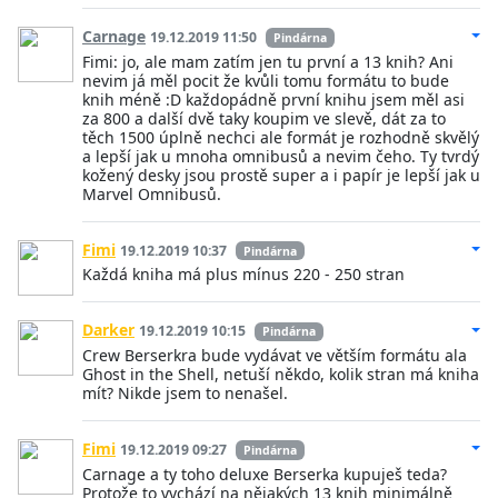
Carnage
19.12.2019 11:50
Pindárna
Fimi: jo, ale mam zatím jen tu první a 13 knih? Ani
nevim já měl pocit že kvůli tomu formátu to bude
knih méně :D každopádně první knihu jsem měl asi
za 800 a další dvě taky koupim ve slevě, dát za to
těch 1500 úplně nechci ale formát je rozhodně skvělý
a lepší jak u mnoha omnibusů a nevim čeho. Ty tvrdý
kožený desky jsou prostě super a i papír je lepší jak u
Marvel Omnibusů.
Fimi
19.12.2019 10:37
Pindárna
Každá kniha má plus mínus 220 - 250 stran
Darker
19.12.2019 10:15
Pindárna
Crew Berserkra bude vydávat ve větším formátu ala
Ghost in the Shell, netuší někdo, kolik stran má kniha
mít? Nikde jsem to nenašel.
Fimi
19.12.2019 09:27
Pindárna
Carnage a ty toho deluxe Berserka kupuješ teda?
Protože to vychází na nějakých 13 knih minimálně