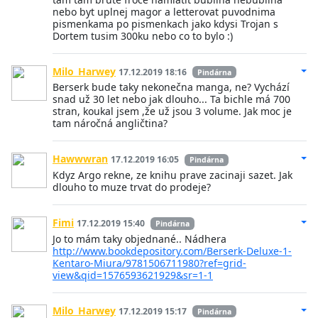
nebo byt uplnej magor a letterovat puvodnima
pismenkama po pismenkach jako kdysi Trojan s
Dortem tusim 300ku nebo co to bylo :)
Milo_Harwey
17.12.2019 18:16
Pindárna
Berserk bude taky nekonečna manga, ne? Vychází
snad už 30 let nebo jak dlouho... Ta bichle má 700
stran, koukal jsem ,že už jsou 3 volume. Jak moc je
tam náročná angličtina?
Hawwwran
17.12.2019 16:05
Pindárna
Kdyz Argo rekne, ze knihu prave zacinaji sazet. Jak
dlouho to muze trvat do prodeje?
Fimi
17.12.2019 15:40
Pindárna
Jo to mám taky objednané.. Nádhera
http://www.bookdepository.com/Berserk-Deluxe-1-
Kentaro-Miura/9781506711980?ref=grid-
view&qid=1576593621929&sr=1-1
Milo_Harwey
17.12.2019 15:17
Pindárna