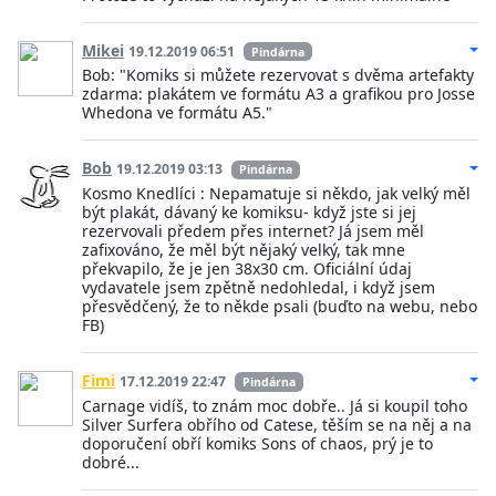
Mikei
19.12.2019 06:51
Pindárna
Bob: "Komiks si můžete rezervovat s dvěma artefakty
zdarma: plakátem ve formátu A3 a grafikou pro Josse
Whedona ve formátu A5."
Bob
19.12.2019 03:13
Pindárna
Kosmo Knedlíci : Nepamatuje si někdo, jak velký měl
být plakát, dávaný ke komiksu- když jste si jej
rezervovali předem přes internet? Já jsem měl
zafixováno, že měl být nějaký velký, tak mne
překvapilo, že je jen 38x30 cm. Oficiální údaj
vydavatele jsem zpětně nedohledal, i když jsem
přesvědčený, že to někde psali (buďto na webu, nebo
FB)
Fimi
17.12.2019 22:47
Pindárna
Carnage vidíš, to znám moc dobře.. Já si koupil toho
Silver Surfera obřího od Catese, těším se na něj a na
doporučení obří komiks Sons of chaos, prý je to
dobré...