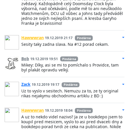
zvědavý. Každopádně celý Doomsday Clock byla
výborná, nad očekávání, podle mě to ani neuškodilo
Watchmenům, DCU už vůbec a Johns tady předváděl
jedno ze svých nejlepších psaní. A kresba Garyho
Franka je bravissimo!
Hawwwran
19.12.2019 21:17
Pindárna
Sesity taky zadna slava. Na #12 porad cekam.
Bob
19.12.2019 19:51
Pindárna
Mikey: Díky, asi se mi to pomíchalo s Providce, tam
byl plakát opravdu velký.
Zack
19.12.2019 19:17
Pindárna
Uz to vyslo v sesitech. Nemuzu za to, ze ty original
rikas nejakymu obchodnimu artiklu z BD :)
Hawwwran
19.12.2019 18:04
Pindárna
A uz to nekdo videl nazivo? Ja ze u bookdepo jsem to
koupil pred mesicem, vyslo to asi pred dvaceti dny a
bookdepo porad tvrdi ze ceka na publication. Nikde