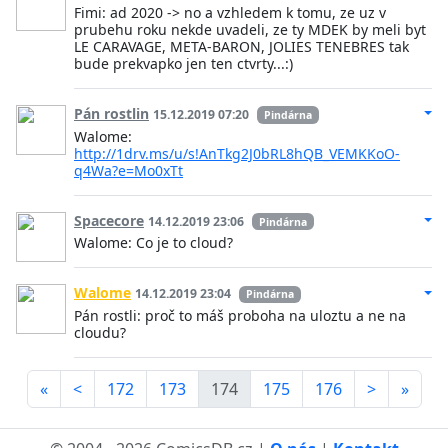
Fimi: ad 2020 -> no a vzhledem k tomu, ze uz v
prubehu roku nekde uvadeli, ze ty MDEK by meli byt
LE CARAVAGE, META-BARON, JOLIES TENEBRES tak
bude prekvapko jen ten ctvrty...:)
Pán rostlin
15.12.2019 07:20
Pindárna
Walome:
http://1drv.ms/u/s!AnTkg2J0bRL8hQB_VEMKKoO-
q4Wa?e=Mo0xTt
Spacecore
14.12.2019 23:06
Pindárna
Walome: Co je to cloud?
Walome
14.12.2019 23:04
Pindárna
Pán rostli: proč to máš proboha na uloztu a ne na
cloudu?
«
<
172
173
174
175
176
>
»