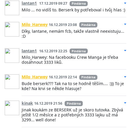
lantan1
17.12.2019 09:27
Pindárna
Milo ... no vidíš to. Berserk by potřeboval i tvůj hlas :)
Milo_Harwey
16.12.2019 23:08
Pindárna
Díky, lantane, nemám fcb, takže vlastně neexistuju...
:D
lantan1
16.12.2019 22:25
Pindárna
Milo_Harwey: Na facebooku Crew Manga je třeba
dosáhnout 3333 liků.
Milo_Harwey
16.12.2019 22:14
Pindárna
Bude berserk??? Tak na to se hodně těším.... :))) To je
kde? Na krvi se někde hlasuje?
kinak
16.12.2019 21:56
Pindárna
Jinak koukám ze BERSERK už je skoro tutovka. Zbývá
ještě 1/2 měsíce a z potřebných 3333 lajku už má
3299... well done!