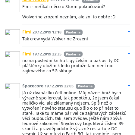
Pindárna
Fimi - neříkali něco o Storm pokračování?
Wolverine zrození neznám, ale zní to dobře :D
Fimi
20.12.2019 13:18
Pindárna
Tak crew vydá Wolverine Zrození
Fimi
19.12.2019 22:35
Pindárna
no na poslední knihu Ligy čekám a pak asi ty DC
pláštěnky uložím k ledu protože tam není nic
zajímavého co 5G slibuje
Spacecore
19.12.2019 22:05
Pindárna
Já už dvanáctku četl online. Můj názor: Aniž bych
výrazně spoileroval, tak podotknu, že jsem čekal
maličko víc, ale zklamaný nejsem. Spíš než o
vytvoření nového statusu quo šlo o to přinést to
staré. Také tu máme pár velice zajímavých záblesků
věcí budoucích, tak jsem zvědav. Ještě nám zbývá
lednové zakončení Snyderovy Ligy, která číslem 39
skončí a pravděpodobně výrazně restartuje DC
vesmír. Už se mluví o Earth 5G, tak uvidíme, jsem