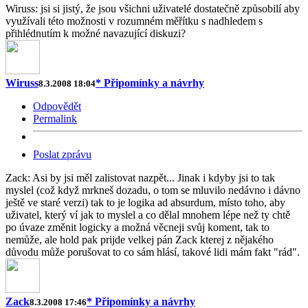
Wiruss: jsi si jistý, že jsou všichni uživatelé dostatečně způsobilí aby
využívali této možnosti v rozumném měřítku s nadhledem s
přihlédnutím k možné navazující diskuzi?
Wiruss
* Připomínky a návrhy
8.3.2008 18:04
Odpovědět
Permalink
Poslat zprávu
Zack: Asi by jsi měl zalistovat nazpět... Jinak i kdyby jsi to tak
myslel (což když mrkneš dozadu, o tom se mluvilo nedávno i dávno
ještě ve staré verzi) tak to je logika ad absurdum, místo toho, aby
uživatel, který ví jak to myslel a co dělal mnohem lépe než ty chtě
po úvaze změnit logicky a možná věcneji svůj koment, tak to
nemůže, ale hold pak prijde velkej pán Zack kterej z nějakého
důvodu může porušovat to co sám hlásí, takové lidi mám fakt "rád".
Zack
* Připomínky a návrhy
8.3.2008 17:46