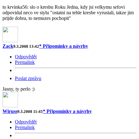
to krvinka56: slo o kresbu Roku Jedna, kdy jsi velkymu sefovi
odpovidal neco ve stylu "ostatni na tehle kresbe vyrustali, takze jim
prijde dobra, to nemuzes pochopit"
Zack
* Připomínky a návrhy
9.3.2008 13:42
Odpovědět
Permalink
Poslat zprávu
Jasny, ty perlo :)
Wiruss
* Připomínky a návrhy
9.3.2008 11:45
Odpovědět
Permalink