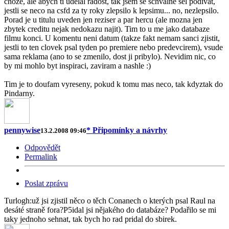
choze, ale abych ti udelal radost, tak jsem se schvalne sel podivat,
jestli se neco na csfd za ty roky zlepsilo k lepsimu... no, nezlepsilo.
Porad je u titulu uveden jen reziser a par hercu (ale mozna jen
zbytek creditu nejak nedokazu najit). Tim to u me jako databaze
filmu konci. U komentu neni datum (takze fakt nemam sanci zjistit,
jestli to ten clovek psal tyden po premiere nebo predevcirem), vsude
sama reklama (ano to se zmenilo, dost ji pribylo). Nevidim nic, co
by mi mohlo byt inspiraci, zaviram a nashle :)
Tim je to doufam vyreseny, pokud k tomu mas neco, tak kdyztak do
Pindarny.
pennywise
* Připomínky a návrhy
13.2.2008 09:46
Odpovědět
Permalink
Poslat zprávu
Turlogh:už jsi zjistil něco o těch Conanech o kterých psal Raul na
desáté straně fora?P5idal jsi nějakého do databáze? Podařilo se mi
taky jednoho sehnat, tak bych ho rad pridal do sbirek.