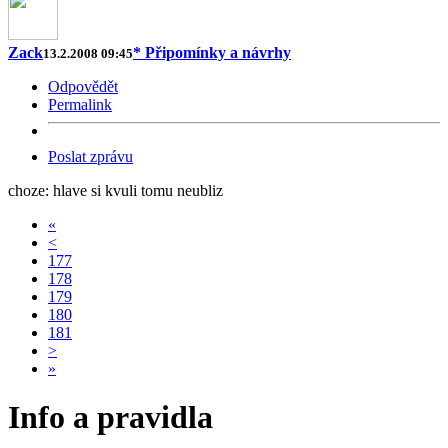
Zack
* Připomínky a návrhy
13.2.2008 09:45
Odpovědět
Permalink
Poslat zprávu
choze: hlave si kvuli tomu neubliz
«
<
177
178
179
180
181
>
»
Info a pravidla