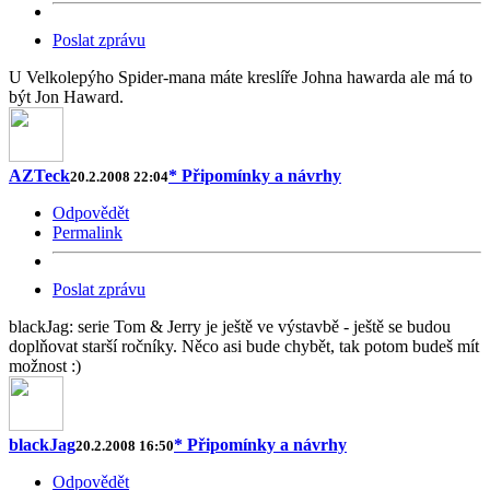
Poslat zprávu
U Velkolepýho Spider-mana máte kreslíře Johna hawarda ale má to
být Jon Haward.
AZTeck
* Připomínky a návrhy
20.2.2008 22:04
Odpovědět
Permalink
Poslat zprávu
blackJag: serie Tom & Jerry je ještě ve výstavbě - ještě se budou
doplňovat starší ročníky. Něco asi bude chybět, tak potom budeš mít
možnost :)
blackJag
* Připomínky a návrhy
20.2.2008 16:50
Odpovědět