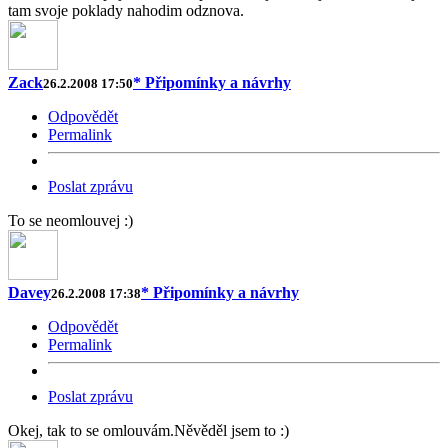
tam svoje poklady nahodim odznova.
Zack
* Připomínky a návrhy
26.2.2008 17:50
Odpovědět
Permalink
Poslat zprávu
To se neomlouvej :)
Davey
* Připomínky a návrhy
26.2.2008 17:38
Odpovědět
Permalink
Poslat zprávu
Okej, tak to se omlouvám.Něvěděl jsem to :)