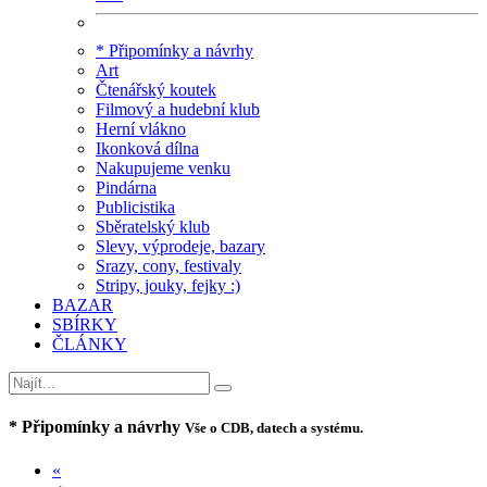
* Připomínky a návrhy
Art
Čtenářský koutek
Filmový a hudební klub
Herní vlákno
Ikonková dílna
Nakupujeme venku
Pindárna
Publicistika
Sběratelský klub
Slevy, výprodeje, bazary
Srazy, cony, festivaly
Stripy, jouky, fejky :)
BAZAR
SBÍRKY
ČLÁNKY
* Připomínky a návrhy
Vše o CDB, datech a systému.
«