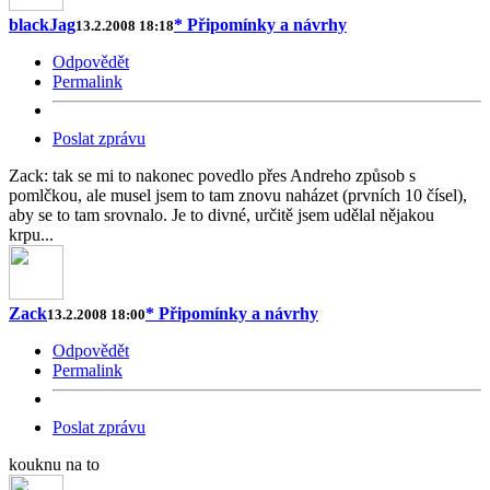
blackJag
* Připomínky a návrhy
13.2.2008 18:18
Odpovědět
Permalink
Poslat zprávu
Zack: tak se mi to nakonec povedlo přes Andreho způsob s
pomlčkou, ale musel jsem to tam znovu naházet (prvních 10 čísel),
aby se to tam srovnalo. Je to divné, určitě jsem udělal nějakou
krpu...
Zack
* Připomínky a návrhy
13.2.2008 18:00
Odpovědět
Permalink
Poslat zprávu
kouknu na to