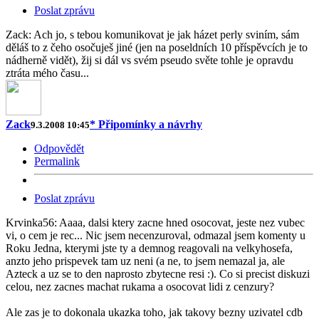
Poslat zprávu
Zack: Ach jo, s tebou komunikovat je jak házet perly sviním, sám
děláš to z čeho osočuješ jiné (jen na poseldních 10 příspěvcích je to
nádherně vidět), žij si dál vs svém pseudo světe tohle je opravdu
ztráta mého času...
Zack
* Připomínky a návrhy
9.3.2008 10:45
Odpovědět
Permalink
Poslat zprávu
Krvinka56: Aaaa, dalsi ktery zacne hned osocovat, jeste nez vubec
vi, o cem je rec... Nic jsem necenzuroval, odmazal jsem komenty u
Roku Jedna, kterymi jste ty a demnog reagovali na velkyhosefa,
anzto jeho prispevek tam uz neni (a ne, to jsem nemazal ja, ale
Azteck a uz se to den naprosto zbytecne resi :). Co si precist diskuzi
celou, nez zacnes machat rukama a osocovat lidi z cenzury?
Ale zas je to dokonala ukazka toho, jak takovy bezny uzivatel cdb