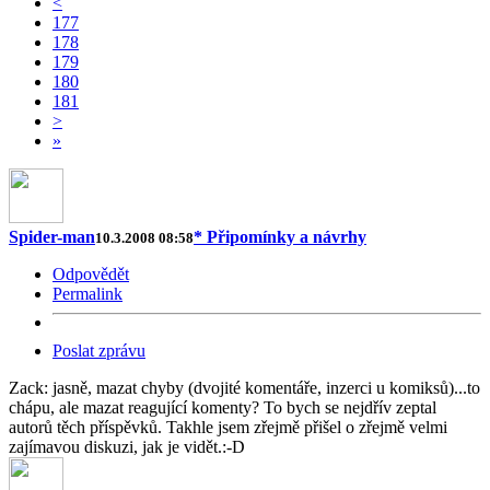
<
177
178
179
180
181
>
»
Spider-man
* Připomínky a návrhy
10.3.2008 08:58
Odpovědět
Permalink
Poslat zprávu
Zack: jasně, mazat chyby (dvojité komentáře, inzerci u komiksů)...to
chápu, ale mazat reagující komenty? To bych se nejdřív zeptal
autorů těch příspěvků. Takhle jsem zřejmě přišel o zřejmě velmi
zajímavou diskuzi, jak je vidět.:-D