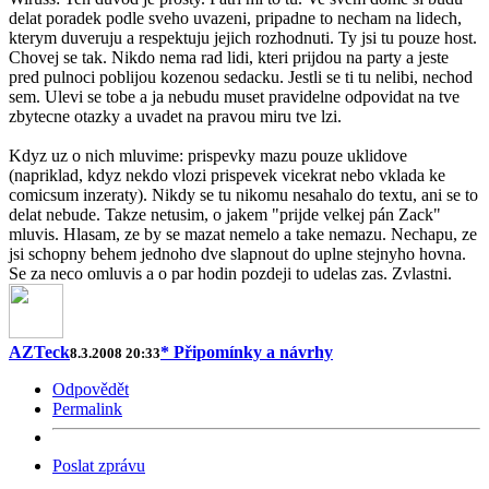
delat poradek podle sveho uvazeni, pripadne to necham na lidech,
kterym duveruju a respektuju jejich rozhodnuti. Ty jsi tu pouze host.
Chovej se tak. Nikdo nema rad lidi, kteri prijdou na party a jeste
pred pulnoci poblijou kozenou sedacku. Jestli se ti tu nelibi, nechod
sem. Ulevi se tobe a ja nebudu muset pravidelne odpovidat na tve
zbytecne otazky a uvadet na pravou miru tve lzi.
Kdyz uz o nich mluvime: prispevky mazu pouze uklidove
(napriklad, kdyz nekdo vlozi prispevek vicekrat nebo vklada ke
comicsum inzeraty). Nikdy se tu nikomu nesahalo do textu, ani se to
delat nebude. Takze netusim, o jakem "prijde velkej pán Zack"
mluvis. Hlasam, ze by se mazat nemelo a take nemazu. Nechapu, ze
jsi schopny behem jednoho dve slapnout do uplne stejnyho hovna.
Se za neco omluvis a o par hodin pozdeji to udelas zas. Zvlastni.
AZTeck
* Připomínky a návrhy
8.3.2008 20:33
Odpovědět
Permalink
Poslat zprávu