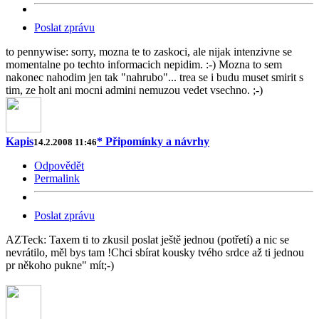
Poslat zprávu
to pennywise: sorry, mozna te to zaskoci, ale nijak intenzivne se
momentalne po techto informacich nepidim. :-) Mozna to sem
nakonec nahodim jen tak "nahrubo"... trea se i budu muset smirit s
tim, ze holt ani mocni admini nemuzou vedet vsechno. ;-)
Kapis
* Připomínky a návrhy
14.2.2008 11:46
Odpovědět
Permalink
Poslat zprávu
AZTeck: Taxem ti to zkusil poslat ještě jednou (potřetí) a nic se
nevrátilo, měl bys tam !Chci sbírat kousky tvého srdce až ti jednou
pr někoho pukne" mít;-)