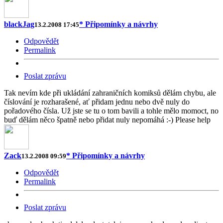
blackJag
* Připomínky a návrhy
13.2.2008 17:45
Odpovědět
Permalink
Poslat zprávu
Tak nevím kde při ukládání zahraničních komiksů dělám chybu, ale
číslování je rozharašené, ať přidam jednu nebo dvě nuly do
pořadového čísla. Už jste se tu o tom bavili a tohle mělo momoct, no
buď dělám něco špatně nebo přidat nuly nepomáhá :-) Please help
Zack
* Připomínky a návrhy
13.2.2008 09:59
Odpovědět
Permalink
Poslat zprávu