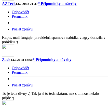
AZTeck
* Připomínky a návrhy
13.2.2008 21:37
Odpovědět
Permalink
Poslat zprávu
Kapis: mail funguje, pravidelná spamova nabídka viagry dorazila v
pořádku :)
Zack
* Připomínky a návrhy
13.2.2008 18:50
Odpovědět
Permalink
Poslat zprávu
To je teda divny :) Tak ja si to teda skrtam, nez s tim zas nekdo
prijde :)