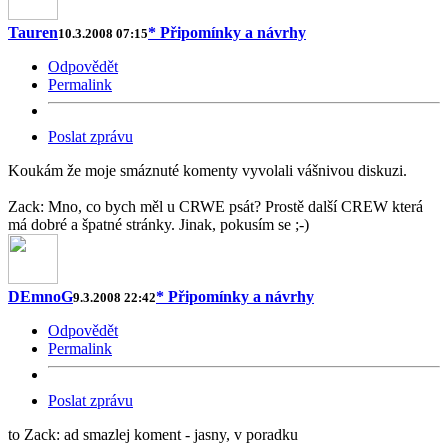
Tauren
* Připomínky a návrhy
10.3.2008 07:15
Odpovědět
Permalink
Poslat zprávu
Koukám že moje smáznuté komenty vyvolali vášnivou diskuzi.
Zack: Mno, co bych měl u CRWE psát? Prostě další CREW která
má dobré a špatné stránky. Jinak, pokusím se ;-)
DEmnoG
* Připomínky a návrhy
9.3.2008 22:42
Odpovědět
Permalink
Poslat zprávu
to Zack: ad smazlej koment - jasny, v poradku