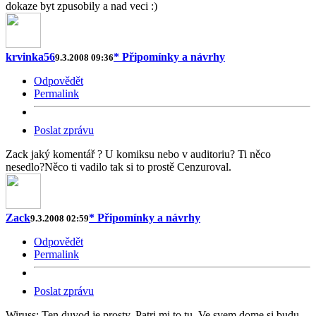
dokaze byt zpusobily a nad veci :)
krvinka56
* Připomínky a návrhy
9.3.2008 09:36
Odpovědět
Permalink
Poslat zprávu
Zack jaký komentář ? U komiksu nebo v auditoriu? Ti něco
nesedlo?Něco ti vadilo tak si to prostě Cenzuroval.
Zack
* Připomínky a návrhy
9.3.2008 02:59
Odpovědět
Permalink
Poslat zprávu
Wiruss: Ten duvod je prosty. Patri mi to tu. Ve svem dome si budu