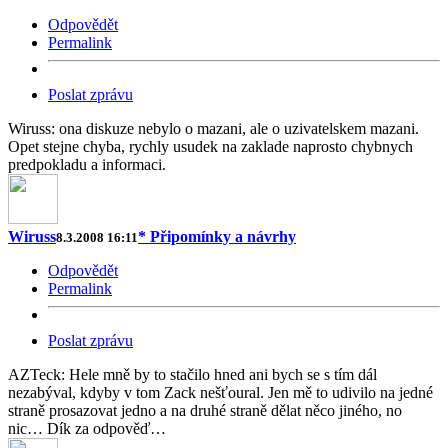
Odpovědět
Permalink
Poslat zprávu
Wiruss: ona diskuze nebylo o mazani, ale o uzivatelskem mazani.
Opet stejne chyba, rychly usudek na zaklade naprosto chybnych
predpokladu a informaci.
Wiruss
* Připomínky a návrhy
8.3.2008 16:11
Odpovědět
Permalink
Poslat zprávu
AZTeck: Hele mně by to stačilo hned ani bych se s tím dál
nezabýval, kdyby v tom Zack nešťoural. Jen mě to udivilo na jedné
straně prosazovat jedno a na druhé straně dělat něco jiného, no
nic… Dík za odpověď…