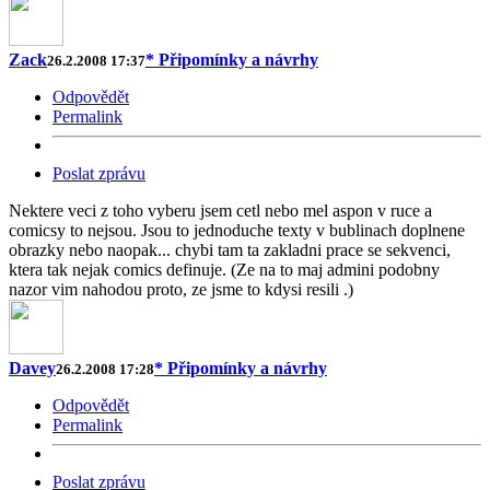
Zack
* Připomínky a návrhy
26.2.2008 17:37
Odpovědět
Permalink
Poslat zprávu
Nektere veci z toho vyberu jsem cetl nebo mel aspon v ruce a
comicsy to nejsou. Jsou to jednoduche texty v bublinach doplnene
obrazky nebo naopak... chybi tam ta zakladni prace se sekvenci,
ktera tak nejak comics definuje. (Ze na to maj admini podobny
nazor vim nahodou proto, ze jsme to kdysi resili .)
Davey
* Připomínky a návrhy
26.2.2008 17:28
Odpovědět
Permalink
Poslat zprávu