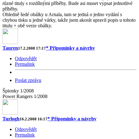
různé tituly s rozdílnými příběhy. Bude asi muset vypsat jednotlivé
příběhy.
Ohledně šedé obálky u Arnala, tam se jedná o jedno vydání s
chybou tisku u jedné várky, takže jsem akorát upravil popis u tohoto
titulu + obě verze obálky.
Tauren
* Připomínky a návrhy
17.2.2008 17:17
Odpovědět
Permalink
Poslat zprávu
Špionky 1/2008
Power Rangers 1/2008
Turlogh
* Připomínky a návrhy
16.2.2008 16:17
Odpovědět
Permalink