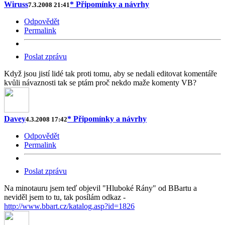
Wiruss
* Připomínky a návrhy
7.3.2008 21:41
Odpovědět
Permalink
Poslat zprávu
Když jsou jistí lidé tak proti tomu, aby se nedali editovat komentáře
kvůli návaznosti tak se ptám proč nekdo maže komenty VB?
Davey
* Připomínky a návrhy
4.3.2008 17:42
Odpovědět
Permalink
Poslat zprávu
Na minotauru jsem teď objevil "Hluboké Rány" od BBartu a
neviděl jsem to tu, tak posílám odkaz -
http://www.bbart.cz/katalog.asp?id=1826