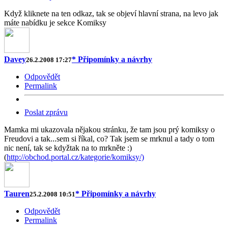
Když kliknete na ten odkaz, tak se objeví hlavní strana, na levo jak
máte nabídku je sekce Komiksy
Davey
* Připomínky a návrhy
26.2.2008 17:27
Odpovědět
Permalink
Poslat zprávu
Mamka mi ukazovala nějakou stránku, že tam jsou prý komiksy o
Freudovi a tak...sem si říkal, co? Tak jsem se mrknul a tady o tom
nic není, tak se kdyžtak na to mrkněte :)
(
http://obchod.portal.cz/kategorie/komiksy/)
Tauren
* Připomínky a návrhy
25.2.2008 10:51
Odpovědět
Permalink