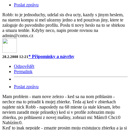
Poslat zprávu
Robb: to je jednoduchy, udelal sis dva ucty, kazdy s jinym heslem,
na starem kompu si mel ulozeny jedno a ted pouzivas jiny, ktere te
zaloguje do puvodniho profilu. Poslu ti novy heslo na to se sbirkou
a smazu tenhle. Kdyby neco, napis proste rovnou na
admin@comx.cz
* Připomínky a návrhy
28.2.2008 12:21
Odpovědět
Permalink
Poslat zprávu
Mam problem - mam nove zelezo - ked sa na nom prihlasim -
nechce ma to priradit k mojej zbierke. Teda aj ked v zbierkach
najdete nick Robb - naposledy na 68 mieste (a stale klesam, lebo
neviem zaradit moje prírastky) ked si v profile zobrazim moju
zbierku, po prihlaseni z novej mašiny, zobrazi mi: Mám:0 Chci:0
Nabízím:0.
Keď to inak nepojde - zmazte prosim moju existujucu zbierku a ja si