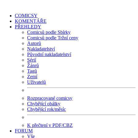
COMICSY
KOMENTÁŘE
PŘEHLEDY
Comicsů podle Sbírky
Comicsů podle Tržní ceny
Autorů
Nakladatelství
Původní nakladatelství
Sérií
Žánrů
Tagů
Zemí
Uživatelů
Rozpracované comicsy
Chybějící obálky
Chybějící rok/měsíc
K přečtení v PDF/CBZ
FORUM
Vše