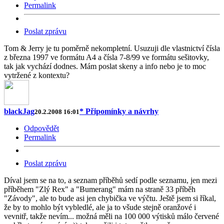
Permalink
Poslat zprávu
Tom & Jerry je tu poměrně nekompletní. Usuzuji dle vlastnictví čísla
z března 1997 ve formátu A4 a čísla 7-8/99 ve formátu sešitovky,
tak jak vychází dodnes. Mám poslat skeny a info nebo je to moc
vytržené z kontextu?
blackJag
* Připomínky a návrhy
20.2.2008 16:01
Odpovědět
Permalink
Poslat zprávu
Díval jsem se na to, a seznam příběhů sedí podle seznamu, jen mezi
příběhem "Zlý Rex" a "Bumerang" mám na straně 33 příběh
"Závody", ale to bude asi jen chybička ve výčtu. Ještě jsem si říkal,
že by to mohlo být vybledlé, ale ja to všude stejně oranžové i
vevnitř, takže nevím... možná měli na 100 000 výtisků málo červené