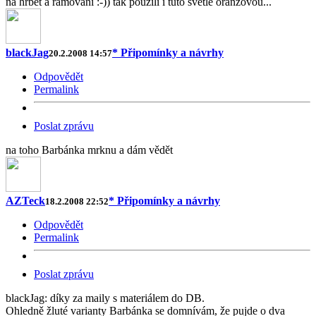
na hřbet a rámování :-)) tak použili i tuto světle oranžovou...
blackJag
* Připomínky a návrhy
20.2.2008 14:57
Odpovědět
Permalink
Poslat zprávu
na toho Barbánka mrknu a dám vědět
AZTeck
* Připomínky a návrhy
18.2.2008 22:52
Odpovědět
Permalink
Poslat zprávu
blackJag: díky za maily s materiálem do DB.
Ohledně žluté varianty Barbánka se domnívám, že pujde o dva