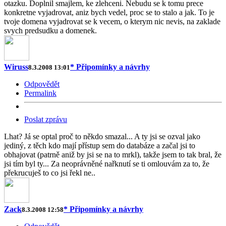
otazku. Doplnil smajlem, ke zlehceni. Nebudu se k tomu prece
konkretne vyjadrovat, aniz bych vedel, proc se to stalo a jak. To je
tvoje domena vyjadrovat se k vecem, o kterym nic nevis, na zaklade
svych predsudku a domenek.
Wiruss
* Připomínky a návrhy
8.3.2008 13:01
Odpovědět
Permalink
Poslat zprávu
Lhat? Já se optal proč to někdo smazal... A ty jsi se ozval jako
jediný, z těch kdo mají přístup sem do databáze a začal jsi to
obhajovat (patrně aniž by jsi se na to mrkl), takže jsem to tak bral, že
jsi tím byl ty... Za neoprávněné nařknutí se ti omlouvám za to, že
překrucuješ to co jsi řekl ne..
Zack
* Připomínky a návrhy
8.3.2008 12:58