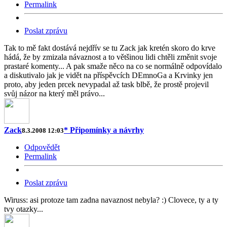
Permalink
Poslat zprávu
Tak to mě fakt dostává nejdřív se tu Zack jak kretén skoro do krve
hádá, že by zmizala návaznost a to většinou lidi chtěli změnit svoje
prastaré komenty... A pak smaže něco na co se normálně odpovídalo
a diskutivalo jak je vidět na příspěvcích DEmnoGa a Krvinky jen
proto, aby jeden prcek nevypadal až task blbě, že prostě projevil
svůj názor na který měl právo...
Zack
* Připomínky a návrhy
8.3.2008 12:03
Odpovědět
Permalink
Poslat zprávu
Wiruss: asi protoze tam zadna navaznost nebyla? :) Clovece, ty a ty
tvy otazky...