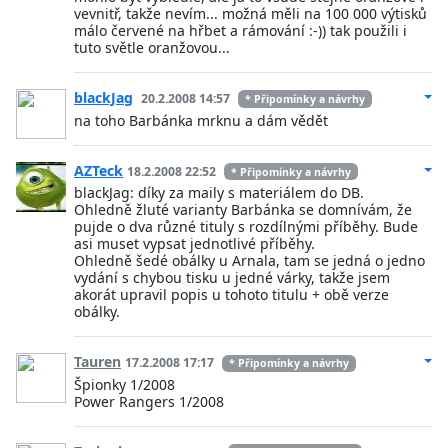
vevnitř, takže nevím... možná měli na 100 000 výtisků
málo červené na hřbet a rámování :-)) tak použili i
tuto světle oranžovou...
blackJag
20.2.2008 14:57
* Připomínky a návrhy
na toho Barbánka mrknu a dám vědět
AZTeck
18.2.2008 22:52
* Připomínky a návrhy
blackJag: díky za maily s materiálem do DB.
Ohledně žluté varianty Barbánka se domnívám, že
pujde o dva různé tituly s rozdílnými příběhy. Bude
asi muset vypsat jednotlivé příběhy.
Ohledně šedé obálky u Arnala, tam se jedná o jedno
vydání s chybou tisku u jedné várky, takže jsem
akorát upravil popis u tohoto titulu + obě verze
obálky.
Tauren
17.2.2008 17:17
* Připomínky a návrhy
Špionky 1/2008
Power Rangers 1/2008