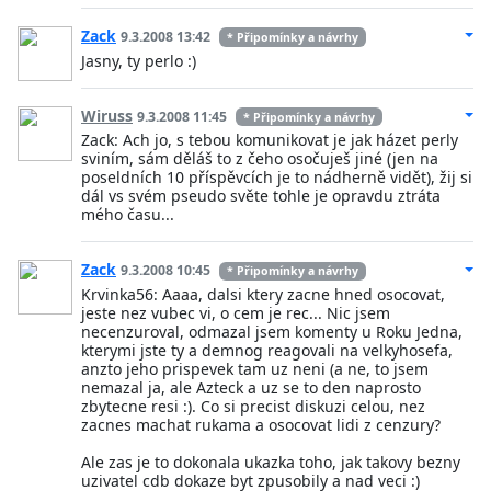
Zack
9.3.2008 13:42
* Připomínky a návrhy
Jasny, ty perlo :)
Wiruss
9.3.2008 11:45
* Připomínky a návrhy
Zack: Ach jo, s tebou komunikovat je jak házet perly
sviním, sám děláš to z čeho osočuješ jiné (jen na
poseldních 10 příspěvcích je to nádherně vidět), žij si
dál vs svém pseudo světe tohle je opravdu ztráta
mého času...
Zack
9.3.2008 10:45
* Připomínky a návrhy
Krvinka56: Aaaa, dalsi ktery zacne hned osocovat,
jeste nez vubec vi, o cem je rec... Nic jsem
necenzuroval, odmazal jsem komenty u Roku Jedna,
kterymi jste ty a demnog reagovali na velkyhosefa,
anzto jeho prispevek tam uz neni (a ne, to jsem
nemazal ja, ale Azteck a uz se to den naprosto
zbytecne resi :). Co si precist diskuzi celou, nez
zacnes machat rukama a osocovat lidi z cenzury?
Ale zas je to dokonala ukazka toho, jak takovy bezny
uzivatel cdb dokaze byt zpusobily a nad veci :)