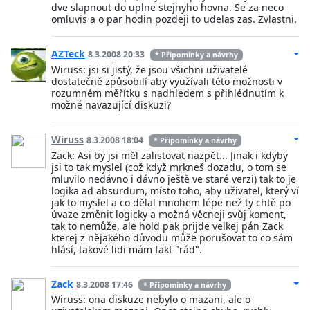
dve slapnout do uplne stejnyho hovna. Se za neco
omluvis a o par hodin pozdeji to udelas zas. Zvlastni.
AZTeck
8.3.2008 20:33
* Připomínky a návrhy
Wiruss: jsi si jistý, že jsou všichni uživatelé
dostatečně způsobilí aby využívali této možnosti v
rozumném měřítku s nadhledem s přihlédnutím k
možné navazující diskuzi?
Wiruss
8.3.2008 18:04
* Připomínky a návrhy
Zack: Asi by jsi měl zalistovat nazpět... Jinak i kdyby
jsi to tak myslel (což když mrkneš dozadu, o tom se
mluvilo nedávno i dávno ještě ve staré verzi) tak to je
logika ad absurdum, místo toho, aby uživatel, který ví
jak to myslel a co dělal mnohem lépe než ty chtě po
úvaze změnit logicky a možná věcneji svůj koment,
tak to nemůže, ale hold pak prijde velkej pán Zack
kterej z nějakého důvodu může porušovat to co sám
hlásí, takové lidi mám fakt "rád".
Zack
8.3.2008 17:46
* Připomínky a návrhy
Wiruss: ona diskuze nebylo o mazani, ale o