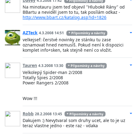
Davey
4.3.2008 17:42
* Připomínky a návrhy
Na minotauru jsem teď objevil "Hluboké Rány" od
BBartu a neviděl jsem to tu, tak posílám odkaz -
http://www.bbart.cz/katalog.asp?id=1826
AZTeck
4.3.2008 14:51
* Připomínky a návrhy
velkejsef: čerstvé novinky ze stánku tu zase
oznamovat hned nemusíš. Pokud není k dispozici
komplet info+sken, tak stejně není co vložit.
Tauren
4.3.2008 13:30
* Připomínky a návrhy
Velkolepý Spider-man 2/2008
Totally Spies 2/2008
Power Rangers 2/2008
Wow !!!
Robb
28.2.2008 13:45
* Připomínky a návrhy
Dakujem :) Nevytvaral som druhy ucet, ale to je uz
teraz vlastne jedno - este raz - vdaka