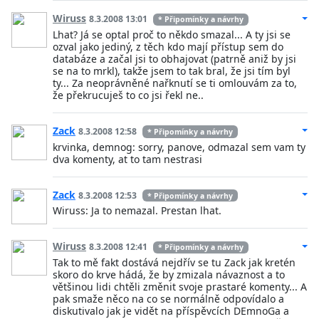
Wiruss
8.3.2008 13:01
* Připomínky a návrhy
Lhat? Já se optal proč to někdo smazal... A ty jsi se
ozval jako jediný, z těch kdo mají přístup sem do
databáze a začal jsi to obhajovat (patrně aniž by jsi
se na to mrkl), takže jsem to tak bral, že jsi tím byl
ty... Za neoprávněné nařknutí se ti omlouvám za to,
že překrucuješ to co jsi řekl ne..
Zack
8.3.2008 12:58
* Připomínky a návrhy
krvinka, demnog: sorry, panove, odmazal sem vam ty
dva komenty, at to tam nestrasi
Zack
8.3.2008 12:53
* Připomínky a návrhy
Wiruss: Ja to nemazal. Prestan lhat.
Wiruss
8.3.2008 12:41
* Připomínky a návrhy
Tak to mě fakt dostává nejdřív se tu Zack jak kretén
skoro do krve hádá, že by zmizala návaznost a to
většinou lidi chtěli změnit svoje prastaré komenty... A
pak smaže něco na co se normálně odpovídalo a
diskutivalo jak je vidět na příspěvcích DEmnoGa a