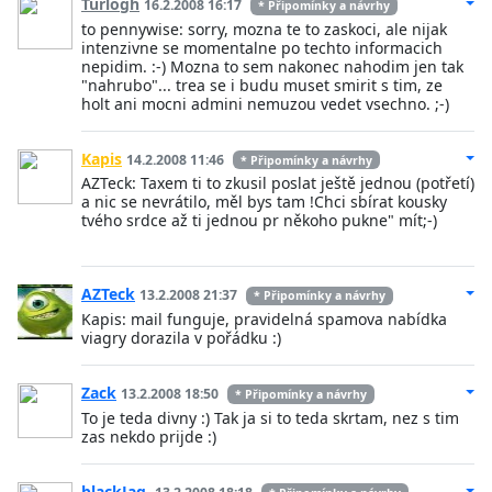
Turlogh
16.2.2008 16:17
* Připomínky a návrhy
to pennywise: sorry, mozna te to zaskoci, ale nijak
intenzivne se momentalne po techto informacich
nepidim. :-) Mozna to sem nakonec nahodim jen tak
"nahrubo"... trea se i budu muset smirit s tim, ze
holt ani mocni admini nemuzou vedet vsechno. ;-)
Kapis
14.2.2008 11:46
* Připomínky a návrhy
AZTeck: Taxem ti to zkusil poslat ještě jednou (potřetí)
a nic se nevrátilo, měl bys tam !Chci sbírat kousky
tvého srdce až ti jednou pr někoho pukne" mít;-)
AZTeck
13.2.2008 21:37
* Připomínky a návrhy
Kapis: mail funguje, pravidelná spamova nabídka
viagry dorazila v pořádku :)
Zack
13.2.2008 18:50
* Připomínky a návrhy
To je teda divny :) Tak ja si to teda skrtam, nez s tim
zas nekdo prijde :)
blackJag