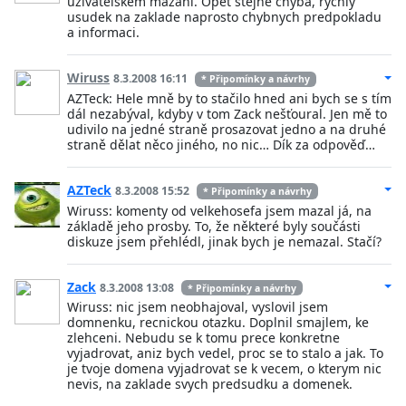
uzivatelskem mazani. Opet stejne chyba, rychly
usudek na zaklade naprosto chybnych predpokladu
a informaci.
Wiruss
8.3.2008 16:11
* Připomínky a návrhy
AZTeck: Hele mně by to stačilo hned ani bych se s tím
dál nezabýval, kdyby v tom Zack nešťoural. Jen mě to
udivilo na jedné straně prosazovat jedno a na druhé
straně dělat něco jiného, no nic… Dík za odpověď…
AZTeck
8.3.2008 15:52
* Připomínky a návrhy
Wiruss: komenty od velkehosefa jsem mazal já, na
základě jeho prosby. To, že některé byly součásti
diskuze jsem přehlédl, jinak bych je nemazal. Stačí?
Zack
8.3.2008 13:08
* Připomínky a návrhy
Wiruss: nic jsem neobhajoval, vyslovil jsem
domnenku, recnickou otazku. Doplnil smajlem, ke
zlehceni. Nebudu se k tomu prece konkretne
vyjadrovat, aniz bych vedel, proc se to stalo a jak. To
je tvoje domena vyjadrovat se k vecem, o kterym nic
nevis, na zaklade svych predsudku a domenek.