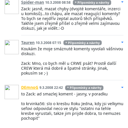
Spider-man
10.3.2008 08:58
* Připomínky a návrhy
Zack: jasně, mazat chyby (dvojité komentáře, inzerci
u komiksů)...to chápu, ale mazat reagující komenty?
To bych se nejdřív zeptal autorů těch příspěvků.
Takhle jsem zřejmě přišel o zřejmě velmi zajímavou
diskuzi, jak je vidět.:-D
Tauren
10.3.2008 07:15
* Připomínky a návrhy
Koukám že moje smáznuté komenty vyvolali vášnivou
diskuzi.
Zack: Mno, co bych měl u CRWE psát? Prostě další
CREW která má dobré a špatné stránky. Jinak,
pokusím se ;-)
DEmnoG
9.3.2008 22:42
* Připomínky a návrhy
to Zack: ad smazlej koment - jasny, v poradku
to krvinka56: slo o kresbu Roku Jedna, kdy jsi velkymu
sefovi odpovidal neco ve stylu "ostatni na tehle
kresbe vyrustali, takze jim prijde dobra, to nemuzes
pochopit"