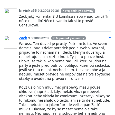
krvinka56
9.3.2008 09:36
* Připomínky a návrhy
Zack jaký komentář ? U komiksu nebo v auditoriu? Ti
něco nesedlo?Něco ti vadilo tak si to prostě
Cenzuroval.
Zack
9.3.2008 02:59
* Připomínky a návrhy
Wiruss: Ten duvod je prosty. Patri mi to tu. Ve svem
dome si budu delat poradek podle sveho uvazeni,
pripadne to necham na lidech, kterym duveruju a
respektuju jejich rozhodnuti. Ty jsi tu pouze host.
Chovej se tak. Nikdo nema rad lidi, kteri prijdou na
party a jeste pred pulnoci poblijou kozenou sedacku.
Jestli se ti tu nelibi, nechod sem. Ulevi se tobe a ja
nebudu muset pravidelne odpovidat na tve zbytecne
otazky a uvadet na pravou miru tve lzi.
Kdyz uz o nich mluvime: prispevky mazu pouze
uklidove (napriklad, kdyz nekdo vlozi prispevek
vicekrat nebo vklada ke comicsum inzeraty). Nikdy se
tu nikomu nesahalo do textu, ani se to delat nebude.
Takze netusim, o jakem "prijde velkej pán Zack"
mluvis. Hlasam, ze by se mazat nemelo a take
nemazu. Nechapu, ze jsi schopny behem jednoho