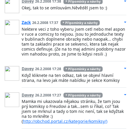
Davey
26.2.2008 17:38
* Připomínky a návrhy
Okej, tak to se omlouvám.Něvěděl jsem to :)
Zack
26.2.2008 17:37
* Připomínky a návrhy
Nektere veci z toho vyberu jsem cetl nebo mel aspon
v ruce a comicsy to nejsou. Jsou to jednoduche texty
v bublinach doplnene obrazky nebo naopak... chybi
tam ta zakladni prace se sekvenci, ktera tak nejak
comics definuje. (Ze na to maj admini podobny nazor
vim nahodou proto, ze jsme to kdysi resili .)
Davey
26.2.2008 17:28
* Připomínky a návrhy
Když kliknete na ten odkaz, tak se objeví hlavní
strana, na levo jak máte nabídku je sekce Komiksy
Davey
26.2.2008 17:27
* Připomínky a návrhy
Mamka mi ukazovala nějakou stránku, že tam jsou
prý komiksy o Freudovi a tak...sem si říkal, co? Tak
jsem se mrknul a tady o tom nic není, tak se kdyžtak
na to mrkněte :)
(
http://obchod.portal.cz/kategorie/komiksy/)