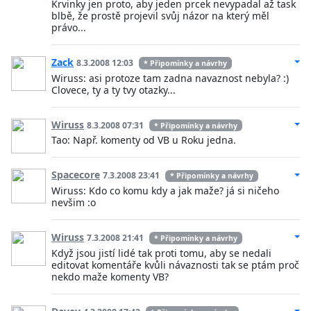
Krvinky jen proto, aby jeden prcek nevypadal až task
blbě, že prostě projevil svůj názor na který měl
právo...
Zack
8.3.2008 12:03
* Připomínky a návrhy
Wiruss: asi protoze tam zadna navaznost nebyla? :)
Clovece, ty a ty tvy otazky...
Wiruss
8.3.2008 07:31
* Připomínky a návrhy
Tao: Např. komenty od VB u Roku jedna.
Spacecore
7.3.2008 23:41
* Připomínky a návrhy
Wiruss: Kdo co komu kdy a jak maže? já si ničeho
nevšim :o
Wiruss
7.3.2008 21:41
* Připomínky a návrhy
Když jsou jistí lidé tak proti tomu, aby se nedali
editovat komentáře kvůli návaznosti tak se ptám proč
nekdo maže komenty VB?