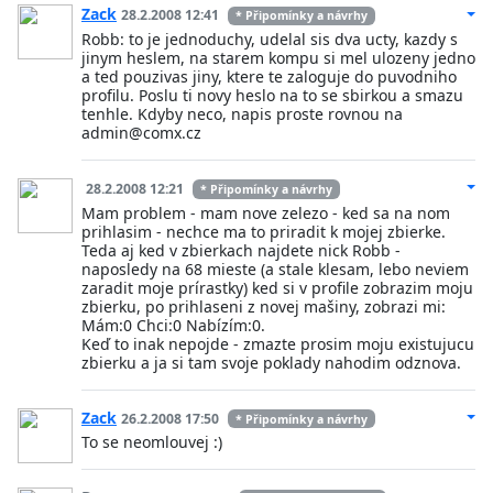
Zack
28.2.2008 12:41
* Připomínky a návrhy
Robb: to je jednoduchy, udelal sis dva ucty, kazdy s
jinym heslem, na starem kompu si mel ulozeny jedno
a ted pouzivas jiny, ktere te zaloguje do puvodniho
profilu. Poslu ti novy heslo na to se sbirkou a smazu
tenhle. Kdyby neco, napis proste rovnou na
admin@comx.cz
28.2.2008 12:21
* Připomínky a návrhy
Mam problem - mam nove zelezo - ked sa na nom
prihlasim - nechce ma to priradit k mojej zbierke.
Teda aj ked v zbierkach najdete nick Robb -
naposledy na 68 mieste (a stale klesam, lebo neviem
zaradit moje prírastky) ked si v profile zobrazim moju
zbierku, po prihlaseni z novej mašiny, zobrazi mi:
Mám:0 Chci:0 Nabízím:0.
Keď to inak nepojde - zmazte prosim moju existujucu
zbierku a ja si tam svoje poklady nahodim odznova.
Zack
26.2.2008 17:50
* Připomínky a návrhy
To se neomlouvej :)