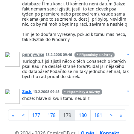
databaze filmu konci. U komentu neni datum (takze
fakt nemam sanci zjistit, jestli to ten clovek psal
tyden po premiere nebo predevcirem), vsude sama
reklama (ano to se zmenilo, dost ji pribylo). Nevidim
nic, co by mi mohlo byt inspiraci, zaviram a nashle :)
Tim je to doufam vyreseny, pokud k tomu mas neco,
tak kdyztak do Pindarny.
pennywise
13.2.2008 09:46
* Připomínky a návrhy
Turlogh:už jsi zjistil něco o těch Conanech o kterých
psal Raul na desáté straně fora?P5idal jsi nějakého
do databáze? Podařilo se mi taky jednoho sehnat, tak
bych ho rad pridal do sbirek.
Zack
13.2.2008 09:45
* Připomínky a návrhy
choze: hlave si kvuli tomu neubliz
«
<
177
178
179
180
181
>
»
© 2004 - 2026 ComicsDB.cz |
O nás
|
Kontakt