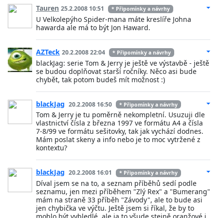
Tauren
25.2.2008 10:51
* Připomínky a návrhy
U Velkolepýho Spider-mana máte kreslíře Johna
hawarda ale má to být Jon Haward.
AZTeck
20.2.2008 22:04
* Připomínky a návrhy
blackJag: serie Tom & Jerry je ještě ve výstavbě - ještě
se budou doplňovat starší ročníky. Něco asi bude
chybět, tak potom budeš mít možnost :)
blackJag
20.2.2008 16:50
* Připomínky a návrhy
Tom & Jerry je tu poměrně nekompletní. Usuzuji dle
vlastnictví čísla z března 1997 ve formátu A4 a čísla
7-8/99 ve formátu sešitovky, tak jak vychází dodnes.
Mám poslat skeny a info nebo je to moc vytržené z
kontextu?
blackJag
20.2.2008 16:01
* Připomínky a návrhy
Díval jsem se na to, a seznam příběhů sedí podle
seznamu, jen mezi příběhem "Zlý Rex" a "Bumerang"
mám na straně 33 příběh "Závody", ale to bude asi
jen chybička ve výčtu. Ještě jsem si říkal, že by to
mohlo být vybledlé, ale ja to všude stejně oranžové i