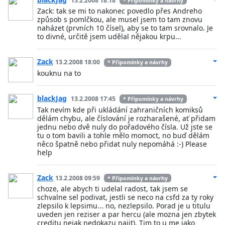
13.2.2008 18:18
* Připomínky a návrhy
Zack: tak se mi to nakonec povedlo přes Andreho
způsob s pomlčkou, ale musel jsem to tam znovu
naházet (prvních 10 čísel), aby se to tam srovnalo. Je
to divné, určitě jsem udělal nějakou krpu...
Zack
13.2.2008 18:00
* Připomínky a návrhy
kouknu na to
blackJag
13.2.2008 17:45
* Připomínky a návrhy
Tak nevím kde při ukládání zahraničních komiksů
dělám chybu, ale číslování je rozharašené, ať přidam
jednu nebo dvě nuly do pořadového čísla. Už jste se
tu o tom bavili a tohle mělo momoct, no buď dělám
něco špatně nebo přidat nuly nepomáhá :-) Please
help
Zack
13.2.2008 09:59
* Připomínky a návrhy
choze, ale abych ti udelal radost, tak jsem se
schvalne sel podivat, jestli se neco na csfd za ty roky
zlepsilo k lepsimu... no, nezlepsilo. Porad je u titulu
uveden jen reziser a par hercu (ale mozna jen zbytek
creditu nejak nedokazu najit). Tim to u me jako