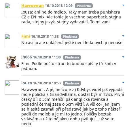
Hawwwran
16.10.2018 12:09
Pindárna
Iouza: ani ne do mdlob. Taky mam treba punishera
CZ a EN mix. Ale tohle je vsechno paperback, stejna
rada, stejny jazyk, stejny vydavatel. To mi vadi.
Fimi
16.10.2018 11:38
Pindárna
No asi jo ale ohlášená ještě není leda bych ji nenašel
jh666
16.10.2018 11:30
Pindárna
Fimi: Podle počtu stran to budou spíš ty tři knih v
jednom.
louza
16.10.2018 10:53
Pindárna
Hawwwran : A jé, nelícuje :-) Kdybys viděl jak vypadá
moje polička s Grandvillama, dostal bys mrtvici. První
český díl o 5cm menší, pak anglická rovinka a
poslední černej zase o 5cm větší. A víš co? Jen jsem
se hlasitě zasmál při představě jak by z toho někteří
padli do mdlob a je mi to jedno. Poličky beztak
vzdávám a už to nějakou dobu pytluju....už se to
nedá.