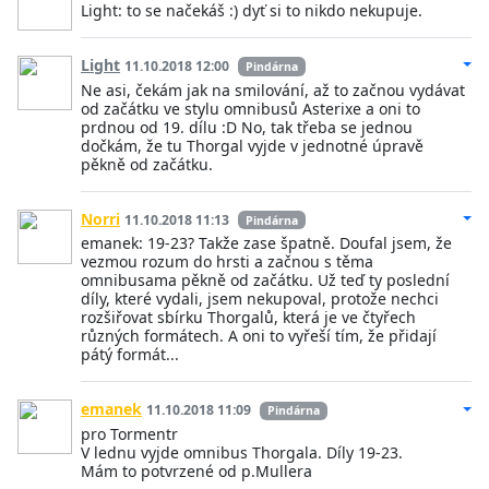
Light: to se načekáš :) dyť si to nikdo nekupuje.
Light
11.10.2018 12:00
Pindárna
Ne asi, čekám jak na smilování, až to začnou vydávat
od začátku ve stylu omnibusů Asterixe a oni to
prdnou od 19. dílu :D No, tak třeba se jednou
dočkám, že tu Thorgal vyjde v jednotné úpravě
pěkně od začátku.
Norri
11.10.2018 11:13
Pindárna
emanek: 19-23? Takže zase špatně. Doufal jsem, že
vezmou rozum do hrsti a začnou s těma
omnibusama pěkně od začátku. Už teď ty poslední
díly, které vydali, jsem nekupoval, protože nechci
rozšiřovat sbírku Thorgalů, která je ve čtyřech
různých formátech. A oni to vyřeší tím, že přidají
pátý formát...
emanek
11.10.2018 11:09
Pindárna
pro Tormentr
V lednu vyjde omnibus Thorgala. Díly 19-23.
Mám to potvrzené od p.Mullera