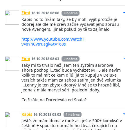
Fimi
16.10.2018 08:06
Pindárna
Kapis no to říkám taky, že by mohl vyjít protože je
dobrej ale dle mě crew začne vydávat jeho zbrusu
nové Avengers...jinak pokud by tě to zajímalo
http://www.youtube.com/watch?
v=8YhCvtrusgk&t=168s
Fimi
16.10.2018 08:03
Pindárna
Taky mi to trvalo než jsem ten systém aaronova
Thora pochopil...teď bude vycházet MT 5 ale nevím
kolik to má mít celkem dílů, já to kupuju v Deluxe
verzích takže mám za sebou zatím jen dvě volumka
...Lenny je ten zbytek dobrý? Mně se to hrozně líbí,
jedna z mála marvel sérii poslední doby.
Co říkáte na Daredevila od Soula?
Kapis
16.10.2018 08:02
Pindárna
Ještě, že mám doma v řadě asi ještě 500+ komiksů v
češtině + spoustu normálního čtiva, čekajících na