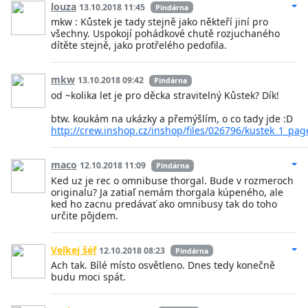
louza
13.10.2018 11:45
Pindárna
mkw : Kůstek je tady stejně jako někteří jiní pro
všechny. Uspokojí pohádkové chutě rozjuchaného
dítěte stejně, jako protřelého pedofila.
mkw
13.10.2018 09:42
Pindárna
od ~kolika let je pro děcka stravitelný Kůstek? Dík!
btw. koukám na ukázky a přemýšlím, o co tady jde :D
http://crew.inshop.cz/inshop/files/026796/kustek_1_pa
maco
12.10.2018 11:09
Pindárna
Ked uz je rec o omnibuse thorgal. Bude v rozmeroch
originalu? Ja zatiaľ nemám thorgala kúpeného, ale
ked ho zacnu predávať ako omnibusy tak do toho
určite pôjdem.
Velkej šéf
12.10.2018 08:23
Pindárna
Ach tak. Bílé místo osvětleno. Dnes tedy konečně
budu moci spát.