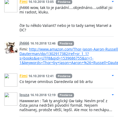
Fimi
16.10.2018 13:05
Pindárna
jh666 wow, tak to je parádní....objednáno....udělal jsi
mi radost, kluku.
čte tu někdo Valiant? nebo je to tady samej Marvel a
DC?
jh666
16.10.2018 12:46
Pindárna
Fimi:
http://www.amazon.com/Thor-Jason-Aaron-Russell
Dauterman/dp/1302917382/ref=sr_1_1?
s=books&ie=UTF8&qid=1539686755&sr=1-
1&keywords=Thor+by+Jason+Aaron+%26+Russell+Daut
Fimi
16.10.2018 12:41
Pindárna
Co teprve omnibus Daredevila od bb artu
louza
16.10.2018 12:19
Pindárna
Hawwwran : Tak ty anglický Gw taky. Nevím proč z
čista jasna nedrželi původní formát. Nejsem
naštvanej, protože větší, lepší. Ale moc to nechápu...