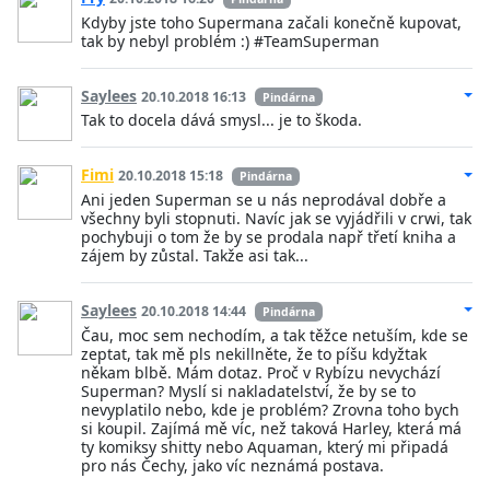
Kdyby jste toho Supermana začali konečně kupovat,
tak by nebyl problém :) #TeamSuperman
Saylees
20.10.2018 16:13
Pindárna
Tak to docela dává smysl... je to škoda.
Fimi
20.10.2018 15:18
Pindárna
Ani jeden Superman se u nás neprodával dobře a
všechny byli stopnuti. Navíc jak se vyjádřili v crwi, tak
pochybuji o tom že by se prodala např třetí kniha a
zájem by zůstal. Takže asi tak...
Saylees
20.10.2018 14:44
Pindárna
Čau, moc sem nechodím, a tak těžce netuším, kde se
zeptat, tak mě pls nekillněte, že to píšu kdyžtak
někam blbě. Mám dotaz. Proč v Rybízu nevychází
Superman? Myslí si nakladatelství, že by se to
nevyplatilo nebo, kde je problém? Zrovna toho bych
si koupil. Zajímá mě víc, než taková Harley, která má
ty komiksy shitty nebo Aquaman, který mi připadá
pro nás Čechy, jako víc neznámá postava.