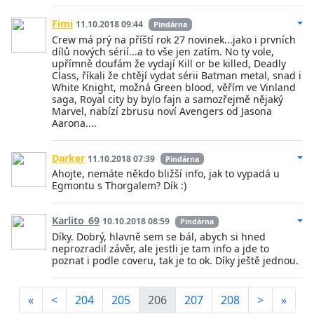
Fimi
11.10.2018 09:44
Pindárna
Crew má prý na příští rok 27 novinek...jako i prvních
dílů nových sérií...a to vše jen zatím. No ty vole,
upřímně doufám že vydají Kill or be killed, Deadly
Class, říkali že chtějí vydat sérii Batman metal, snad i
White Knight, možná Green blood, věřím ve Vinland
saga, Royal city by bylo fajn a samozřejmě nějaký
Marvel, nabízí zbrusu noví Avengers od Jasona
Aarona....
Darker
11.10.2018 07:39
Pindárna
Ahojte, nemáte někdo bližší info, jak to vypadá u
Egmontu s Thorgalem? Dík :)
Karlito_69
10.10.2018 08:59
Pindárna
Díky. Dobrý, hlavně sem se bál, abych si hned
neprozradil závěr, ale jestli je tam info a jde to
poznat i podle coveru, tak je to ok. Díky ještě jednou.
«
<
204
205
206
207
208
>
»