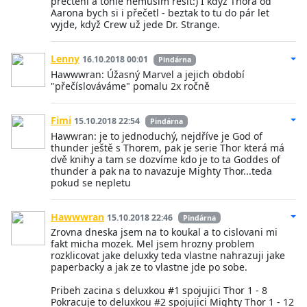
přečtení a tohle nemusím řešit:) I když Thora od
Aarona bych si i přečetl - beztak to tu do pár let
vyjde, když Crew už jede Dr. Strange.
Lenny
16.10.2018 00:01
Pindárna
Hawwwran: Úžasný Marvel a jejich období
"přečíslováváme" pomalu 2x ročně
Fimi
15.10.2018 22:54
Pindárna
Hawwran: je to jednoduchý, nejdříve je God of
thunder ještě s Thorem, pak je serie Thor která má
dvě knihy a tam se dozvíme kdo je to ta Goddes of
thunder a pak na to navazuje Mighty Thor...teda
pokud se nepletu
Hawwwran
15.10.2018 22:46
Pindárna
Zrovna dneska jsem na to koukal a to cislovani mi
fakt micha mozek. Mel jsem hrozny problem
rozklicovat jake deluxky teda vlastne nahrazuji jake
paperbacky a jak ze to vlastne jde po sobe.
Pribeh zacina s deluxkou #1 spojujici Thor 1 - 8
Pokracuje to deluxkou #2 spojujici Mighty Thor 1 - 12