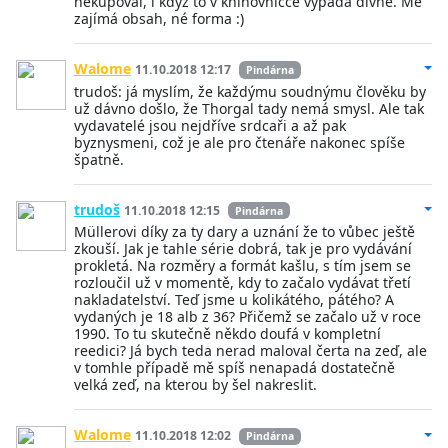
nekupoval, i když to v knihovničce vypadá divně. Mě
zajímá obsah, né forma :)
Walome
11.10.2018 12:17
Pindárna
trudoš: já myslím, že každýmu soudnýmu člověku by
už dávno došlo, že Thorgal tady nemá smysl. Ale tak
vydavatelé jsou nejdříve srdcaři a až pak
byznysmeni, což je ale pro čtenáře nakonec spíše
špatně.
trudoš
11.10.2018 12:15
Pindárna
Müllerovi díky za ty dary a uznání že to vůbec ještě
zkouší. Jak je tahle série dobrá, tak je pro vydávání
prokletá. Na rozměry a formát kašlu, s tím jsem se
rozloučil už v momentě, kdy to začalo vydávat třetí
nakladatelství. Teď jsme u kolikátého, pátého? A
vydaných je 18 alb z 36? Přičemž se začalo už v roce
1990. To tu skutečně někdo doufá v kompletní
reedici? Já bych teda nerad maloval čerta na zeď, ale
v tomhle případě mě spíš nenapadá dostatečně
velká zeď, na kterou by šel nakreslit.
Walome
11.10.2018 12:02
Pindárna