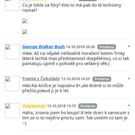
Co je tohle za fóry? Kdo to má pak do té knihovny
rovnat?
George Walker Bush
14.10.2018 20:26
Pindárna
mkw: Až na nějaké neškodné harašení kolem Trnky
(která lechtá max představivost dospělému), co si tak
pamatuju úplně v pohodě pro veškerý věk:)
Franta z Čokolády
13.10.2018 14:25
Pindárna
mkv:Na knížce je napsáno 8+,ale klidně si to může
přečíst,pokud ji je 6 let.
Hawwwran
13.10.2018 13:15
Pindárna
Haha, zrovna jsem ho koupil 8 lete dceri k vanocum s
tim ze si to nejdriv prectu sam. Tak uvidim co tam je
:-)