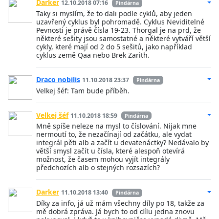
Darker
12.10.2018 07:16
Pindárna
Taky si myslím, že to dali podle cyklů, aby jeden
uzavřený cyklus byl pohromadě. Cyklus Neviditelné
Pevnosti je právě čísla 19-23. Thorgal je na prd, že
některé sešity jsou samostatné a některé vytváří větší
cykly, které mají od 2 do 5 sešitů, jako například
cyklus země Qaa nebo Brek Zarith.
Draco nobilis
11.10.2018 23:37
Pindárna
Velkej šéf: Tam bude příběh.
Velkej šéf
11.10.2018 18:59
Pindárna
Mně spíše neleze na mysl to číslování. Nijak mne
nermoutí to, že nezačínají od začátku, ale vydat
integrál pěti alb a začít u devatenáctky? Nedávalo by
větší smysl začít u čísla, které alespoň otevírá
možnost, že časem mohou vyjít integrály
předchozích alb o stejných rozsazích?
Darker
11.10.2018 13:40
Pindárna
Díky za info, já už mám všechny díly po 18, takže za
mě dobrá zpráva. Já bych to od dílu jedna znovu