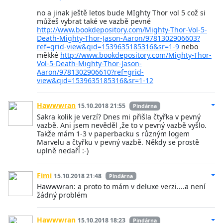
no a jinak ještě letos bude MIghty Thor vol 5 což si
můžeš vybrat také ve vazbě pevné
http://www.bookdepository.com/Mighty-Thor-Vol-5-
Death-Mighty-Thor-Jason-Aaron/9781302906603?
ref=grid-view&qid=1539635185316&sr=1-9
nebo
měkké
http://www.bookdepository.com/Mighty-Thor-
Vol-5-Death-Mighty-Thor-Jason-
Aaron/9781302906610?ref=grid-
view&qid=1539635185316&sr=1-12
Hawwwran
15.10.2018 21:55
Pindárna
Sakra kolik je verzí? Dnes mi přišla čtyřka v pevný
vazbě. Ani jsem nevěděl ,že to v pevný vazbě vyšlo.
Takže mám 1-3 v paperbacku s různým logem
Marvelu a čtyřku v pevný vazbě. Někdy se prostě
uplně nedaří :-)
Fimi
15.10.2018 21:48
Pindárna
Hawwwran: a proto to mám v deluxe verzi....a není
žádný problém
Hawwwran
15.10.2018 18:23
Pindárna