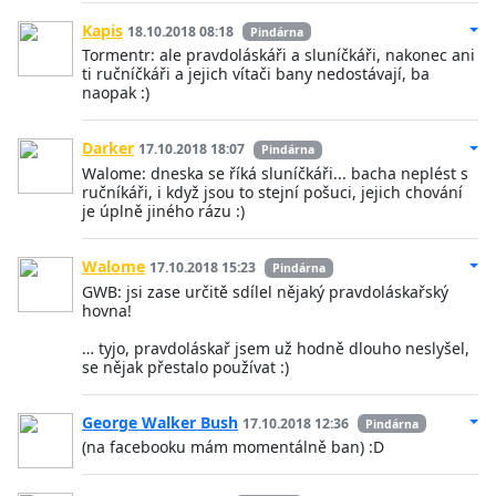
Kapis
18.10.2018 08:18
Pindárna
Tormentr: ale pravdoláskáři a sluníčkáři, nakonec ani
ti ručníčkáři a jejich vítači bany nedostávají, ba
naopak :)
Darker
17.10.2018 18:07
Pindárna
Walome: dneska se říká sluníčkáři... bacha neplést s
ručníkáři, i když jsou to stejní pošuci, jejich chování
je úplně jiného rázu :)
Walome
17.10.2018 15:23
Pindárna
GWB: jsi zase určitě sdílel nějaký pravdoláskařský
hovna!
… tyjo, pravdoláskař jsem už hodně dlouho neslyšel,
se nějak přestalo používat :)
George Walker Bush
17.10.2018 12:36
Pindárna
(na facebooku mám momentálně ban) :D