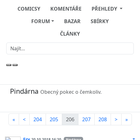
COMICSY
KOMENTÁŘE
PŘEHLEDY
FORUM
BAZAR
SBÍRKY
ČLÁNKY
Pindárna
Obecný pokec o čemkoliv.
«
<
204
205
206
207
208
>
»
Fry
20.10.2018 16:20
Pindárna