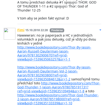
A tomu predchazi deluxka #1 spojujici THOR: GOD
OF THUNDER 1-11 a #2 spojujici Thor: God of
Thunder 12-25
V tom aby se jeden fakt vyznal :D
Fimi
15.10.2018 22:28
Pindárna
Hawwwran: no je paperpack a HC v jednotlivých
volumkách a pak jsou deluxky, což je vždy po dvou
knihách v jedné
http://www.bookdepository.com/Thor-By-Jason-
Aaron-Russell-Dauterman-Jason-
Aaron/9781302900670?ref=grid-
view&qid=1539635063257&sr=1-1
http://www.bookdepository.com/Thor-By-Jason-
Aaron-Russell-Dauterman-Vol-2-Jason-
Aaron/9781302903800?ref=grid-
view&qid=1539635084612&sr=1-2
samozřejmě tomu
předchází toto
http://www.bookdepository.com/Thor-
God-Thunder-1-Jason-Aaron/9780785191131?
ref=grid-view&qid=1539635109494&sr=1-8
a toto
http://www.bookdepository.com/Thor-God-Thunder-
2-Jason-Aaron/9780785198000?ref=grid-
view&qid=1539635133339&sr=1-10