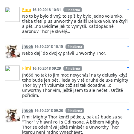
Fimi
16.10.2018 10:31
Pindárna
No to by bylo divný, to spíš by bylo jedno volumko,
třeba třetí plus unworthy a další Deluxe volume čtyři
a pět...no uvidíme jak to vymyslí. Každopádně
aaronuv Thor je skvělý...
jh666
16.10.2018 10:15
Pindárna
Nebo dají do dvojky právě Unworthy Thor.
Fimi
16.10.2018 09:29
Pindárna
Jh666 no tak to jim moc nevychází na ty deluxky když
toho bude jen pět ..leda by v té druhé deluxe mighty
Thor byly tři volumka což asi tak dopadne...o
unworthy Thor vím, ještě jsem to ale nečetl. Určitě
pořídím.
jh666
16.10.2018 09:20
Pindárna
Fimi: Mighty Thor končí pětkou, pak už bude za se
"Thor" v hlavní roli s Odinsone. A během Mighty
Thor se odehrává ještě minisérie Unworthy Thor,
kterou není radno vynechávat.