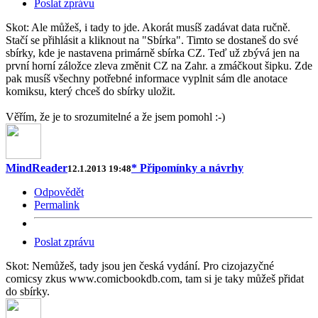
Poslat zprávu
Skot: Ale můžeš, i tady to jde. Akorát musíš zadávat data ručně.
Stačí se přihlásit a kliknout na "Sbírka". Timto se dostaneš do své
sbírky, kde je nastavena primárně sbírka CZ. Teď už zbývá jen na
první horní záložce zleva změnit CZ na Zahr. a zmáčkout šipku. Zde
pak musíš všechny potřebné informace vyplnit sám dle anotace
komiksu, který chceš do sbírky uložit.
Věřím, že je to srozumitelné a že jsem pomohl :-)
MindReader
* Připomínky a návrhy
12.1.2013 19:48
Odpovědět
Permalink
Poslat zprávu
Skot: Nemůžeš, tady jsou jen česká vydání. Pro cizojazyčné
comicsy zkus www.comicbookdb.com, tam si je taky můžeš přidat
do sbírky.