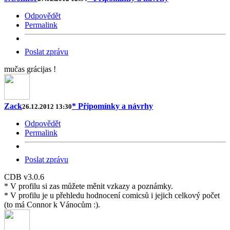
Odpovědět
Permalink
Poslat zprávu
mučas grácijas !
Zack
* Připomínky a návrhy
26.12.2012 13:30
Odpovědět
Permalink
Poslat zprávu
CDB v3.0.6
* V profilu si zas můžete měnit vzkazy a poznámky.
* V profilu je u přehledu hodnocení comicsů i jejich celkový počet
(to má Connor k Vánocům :).