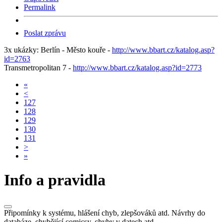
Permalink
Poslat zprávu
3x ukázky: Berlín - Město kouře -
http://www.bbart.cz/katalog.asp?
id=2763
Transmetropolitan 7 -
http://www.bbart.cz/katalog.asp?id=2773
«
<
127
128
129
130
131
>
»
Info a pravidla
Připomínky k systému, hlášení chyb, zlepšováků atd. Návrhy do
databáze, chybějící comicsy, chyby v datech atd.