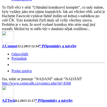
Ty čtyři věci v sérii "Ultimátní komiksový komplet", co tady máme,
byly vydány jako test zájmu kupujících. Jak asi všichni vědí, začal je
Hachette Fascicoli vydávat řádně (tuším od ledna) s nabídkou po
celé ČR. Tyto konkrétní čtyři tituly už vyšly všechny znovu.
Problém je v tom, že nově vydané komiksy této série mají jiný
rozměr. Možná by to mělo být v databázi nějak rozlišeno...
J.Connor
* Připomínky a návrhy
12.2.2013 12:34
Odpovědět
Permalink
Poslat zprávu
čus, tohle se jmenuje "NADANÍ" nikoli "NADÁNÍ"
http://www.comicsdb.cz/comics.php?id=4568
AZTeck
* Připomínky a návrhy
8.2.2013 21:17