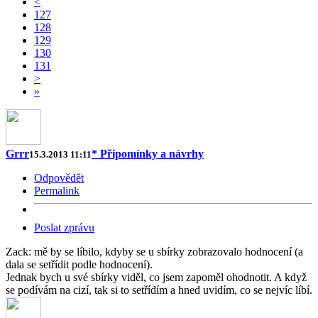
<
127
128
129
130
131
>
»
Grrr
* Připomínky a návrhy
15.3.2013 11:11
Odpovědět
Permalink
Poslat zprávu
Zack: mě by se líbilo, kdyby se u sbírky zobrazovalo hodnocení (a
dala se setřídit podle hodnocení).
Jednak bych u své sbírky viděl, co jsem zapoměl ohodnotit. A když
se podívám na cizí, tak si to setřídím a hned uvidím, co se nejvíc líbí.