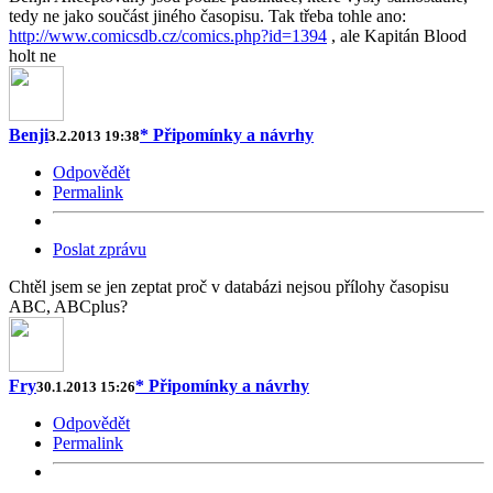
tedy ne jako součást jiného časopisu. Tak třeba tohle ano:
http://www.comicsdb.cz/comics.php?id=1394
, ale Kapitán Blood
holt ne
Benji
* Připomínky a návrhy
3.2.2013 19:38
Odpovědět
Permalink
Poslat zprávu
Chtěl jsem se jen zeptat proč v databázi nejsou přílohy časopisu
ABC, ABCplus?
Fry
* Připomínky a návrhy
30.1.2013 15:26
Odpovědět
Permalink