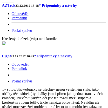
AZTeck
* Připomínky a návrhy
23.12.2012 15:18
Odpovědět
Permalink
Poslat zprávu
Kreslený obrázek (vtip) není komiks.
Light
* Připomínky a návrhy
22.12.2012 16:49
Odpovědět
Permalink
Poslat zprávu
Ty stripy/vtipy/obrázky se všechny nesou ve stejném stylu, jako
obálky těch sbírek ( ty obálky jsou i přímo jako jedna strana v těch
knihách). Nevím u jakých děl jste ten rozdíl mezi stripem a
kresleným vtipem řešily, takže nemůžu porovnávat. Nevidím ale
nějaký moc závažný problém, proč by to tu nemohlo být zařazeno