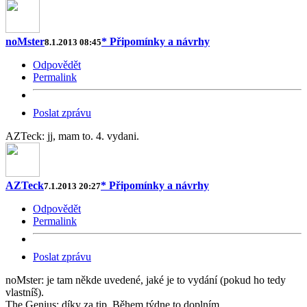
noMster
* Připomínky a návrhy
8.1.2013 08:45
Odpovědět
Permalink
Poslat zprávu
AZTeck: jj, mam to. 4. vydani.
AZTeck
* Připomínky a návrhy
7.1.2013 20:27
Odpovědět
Permalink
Poslat zprávu
noMster: je tam někde uvedené, jaké je to vydání (pokud ho tedy
vlastníš).
The Genius: díky za tip. Během týdne to doplním.