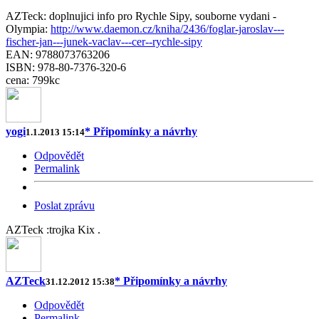
AZTeck: doplnujici info pro Rychle Sipy, souborne vydani -
Olympia:
http://www.daemon.cz/kniha/2436/foglar-jaroslav---
fischer-jan---junek-vaclav---cer--rychle-sipy
EAN: 9788073763206
ISBN: 978-80-7376-320-6
cena: 799kc
yogi
* Připomínky a návrhy
1.1.2013 15:14
Odpovědět
Permalink
Poslat zprávu
AZTeck :trojka Kix .
AZTeck
* Připomínky a návrhy
31.12.2012 15:38
Odpovědět
Permalink