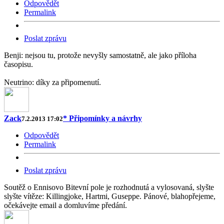
Odpovědět
Permalink
Poslat zprávu
Benji: nejsou tu, protože nevyšly samostatně, ale jako příloha
časopisu.
Neutrino: díky za připomenutí.
Zack
* Připomínky a návrhy
7.2.2013 17:02
Odpovědět
Permalink
Poslat zprávu
Soutěž o Ennisovo Bitevní pole je rozhodnutá a vylosovaná, slyšte
slyšte vítěze: Killingjoke, Hartmi, Guseppe. Pánové, blahopřejeme,
očekávejte email a domluvíme předání.