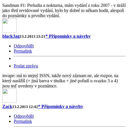
Sandman #1: Preludia a nokturna, mám vydání z roku 2007 - v tiráží
jako třetí revidované vydání, bylo by dobré to někam hodit, alespoň
do poznámky u prvního vydání.
blackJag
* Připomínky a návrhy
13.2.2013 23:21
Odpovědět
Permalink
Poslat zprávu
invape: má to stejný ISSN, takže nový záznam ne, ale rozpor, na
který narážíš (+ jiná barva v titulku + jiné pořadí u svazku 3 a 4)
jsou teď uvedeny v poznámce.
Zack
* Připomínky a návrhy
13.2.2013 12:42
Odpovědět
Permalink