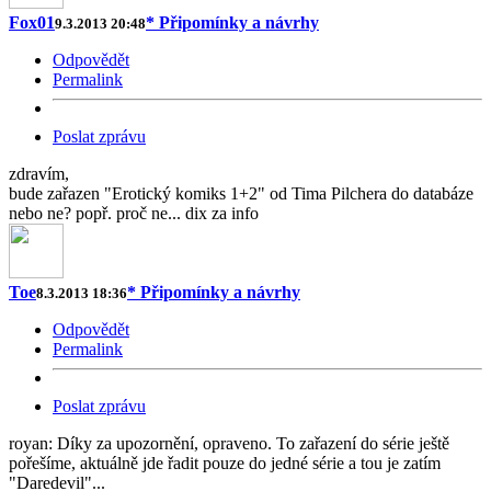
Fox01
* Připomínky a návrhy
9.3.2013 20:48
Odpovědět
Permalink
Poslat zprávu
zdravím,
bude zařazen "Erotický komiks 1+2" od Tima Pilchera do databáze
nebo ne? popř. proč ne... dix za info
Toe
* Připomínky a návrhy
8.3.2013 18:36
Odpovědět
Permalink
Poslat zprávu
royan: Díky za upozornění, opraveno. To zařazení do série ještě
pořešíme, aktuálně jde řadit pouze do jedné série a tou je zatím
"Daredevil"...