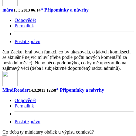
mára
* Připomínky a návrhy
15.3.2013 06:14
Odpovědět
Permalink
Poslat zprávu
čau Zacku, bral bych funkci, co by ukazovala, o jakých komiksech
se aktuálně nejvíc mluví (třeba podle počtu nových komentářů za
poslední měsíc). Nebo něco podobnýho, co by mě upozornilo na
zajímavý věci (třeba i subjektivně doporučený radou adminů).
MindReader
* Připomínky a návrhy
14.3.2013 12:58
Odpovědět
Permalink
Poslat zprávu
Co třeba ty miniatury obálek u výpisu comicsů?