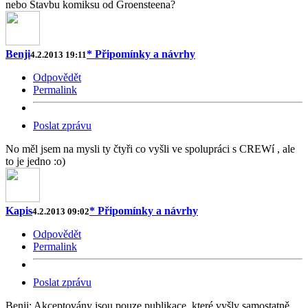
nebo Stavbu komiksu od Groensteena?
Benji
* Připomínky a návrhy
4.2.2013 19:11
Odpovědět
Permalink
Poslat zprávu
No měl jsem na mysli ty čtyři co vyšli ve spolupráci s CREWí , ale
to je jedno :o)
Kapis
* Připomínky a návrhy
4.2.2013 09:02
Odpovědět
Permalink
Poslat zprávu
Benji: Akceptovány jsou pouze publikace, které vyšly samostatně,