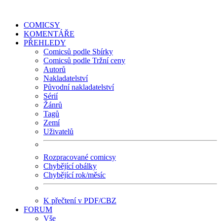
COMICSY
KOMENTÁŘE
PŘEHLEDY
Comicsů podle Sbírky
Comicsů podle Tržní ceny
Autorů
Nakladatelství
Původní nakladatelství
Sérií
Žánrů
Tagů
Zemí
Uživatelů
Rozpracované comicsy
Chybějící obálky
Chybějící rok/měsíc
K přečtení v PDF/CBZ
FORUM
Vše