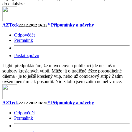
do databáze.
AZTeck
* Připomínky a návrhy
22.12.2012 16:25
Odpovědět
Permalink
Poslat zprávu
Light: předpokládám, že u uvedených publikací jde nejspíš o
soubory kreslených vtipů. Může jít o tradičně těžce posouditelné
dilema - je to ještě kreslený vtip, nebo už comicsový strip? Zatím
ovšem nemám jak posoudit. Nic z toho jsem zatím neměl v ruce.
AZTeck
* Připomínky a návrhy
22.12.2012 16:20
Odpovědět
Permalink