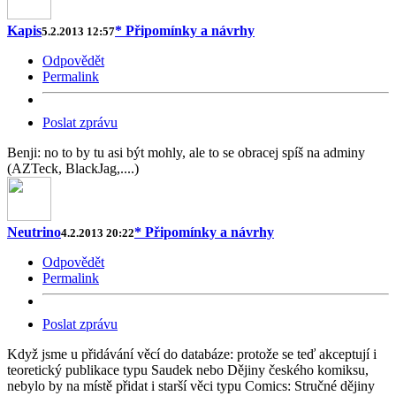
Kapis
* Připomínky a návrhy
5.2.2013 12:57
Odpovědět
Permalink
Poslat zprávu
Benji: no to by tu asi být mohly, ale to se obracej spíš na adminy
(AZTeck, BlackJag,....)
Neutrino
* Připomínky a návrhy
4.2.2013 20:22
Odpovědět
Permalink
Poslat zprávu
Když jsme u přidávání věcí do databáze: protože se teď akceptují i
teoretický publikace typu Saudek nebo Dějiny českého komiksu,
nebylo by na místě přidat i starší věci typu Comics: Stručné dějiny