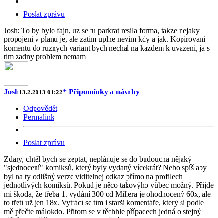
Poslat zprávu
Josh: To by bylo fajn, uz se tu parkrat resila forma, takze nejaky
propojeni v planu je, ale zatim uplne nevim kdy a jak. Kopirovani
komentu do ruznych variant bych nechal na kazdem k uvazeni, ja s
tim zadny problem nemam
Josh
* Připomínky a návrhy
13.2.2013 01:22
Odpovědět
Permalink
Poslat zprávu
Zdary, chtěl bych se zeptat, neplánuje se do budoucna nějaký
"sjednocení" komiksů, který byly vydaný vícekrát? Nebo spíš aby
byl na ty odlišný verze viditelnej odkaz přímo na profilech
jednotlivých komiksů. Pokud je něco takovýho vůbec možný. Přijde
mi škoda, že třeba 1. vydání 300 od Millera je ohodnocený 60x, ale
to třetí už jen 18x. Vytrácí se tím i starší komentáře, který si podle
mě přečte málokdo. Přitom se v těchhle případech jedná o stejný