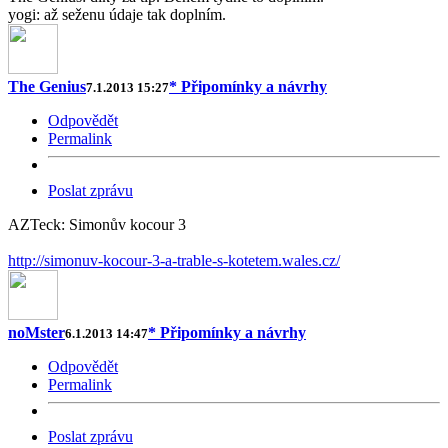
yogi: až seženu údaje tak doplním.
The Genius
* Připomínky a návrhy
7.1.2013 15:27
Odpovědět
Permalink
Poslat zprávu
AZTeck: Simonův kocour 3
http://simonuv-kocour-3-a-trable-s-kotetem.wales.cz/
noMster
* Připomínky a návrhy
6.1.2013 14:47
Odpovědět
Permalink
Poslat zprávu