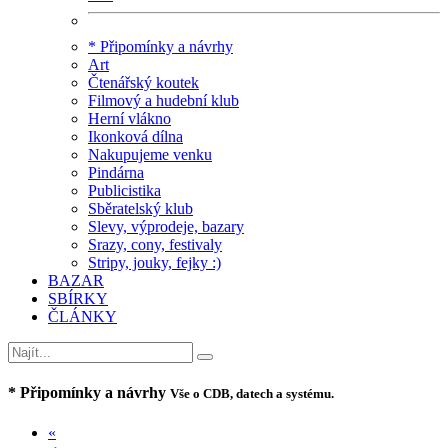
* Připomínky a návrhy
Art
Čtenářský koutek
Filmový a hudební klub
Herní vlákno
Ikonková dílna
Nakupujeme venku
Pindárna
Publicistika
Sběratelský klub
Slevy, výprodeje, bazary
Srazy, cony, festivaly
Stripy, jouky, fejky :)
BAZAR
SBÍRKY
ČLÁNKY
* Připomínky a návrhy
Vše o CDB, datech a systému.
«