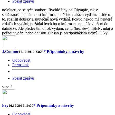
Poslat zprávu
noMster: co se týče souboru Rychlé šípy od Olympie, tak v
současnosti nemám dost informací o těchto dalších vydáních. Jde o
to, rozlišit dotisky a skutečně nová vydání. Pokud někdo má některé
z dalších vydání, požádal bych ho o informace nutné k vložení do
databáze. Jde především o rok vydání, cenu (bez slev), ISBN, údaj o
pořadí vydání nebo dotisku. Obsah je předpokládám stejný. Díky.
J.Connor
* Připomínky a návrhy
17.12.2012 23:23
Odpovědět
Permalink
Poslat zprávu
supa !
Fry
* Připomínky a návrhy
16.12.2012 10:29
Odpovědět