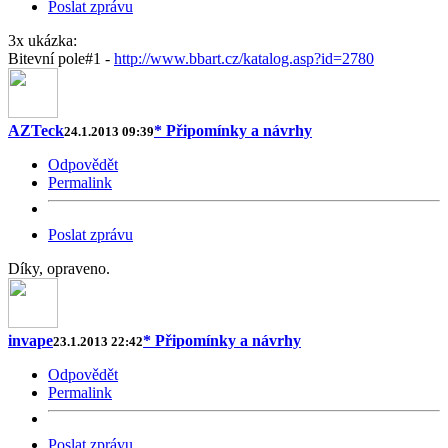
Poslat zprávu
3x ukázka:
Bitevní pole#1 -
http://www.bbart.cz/katalog.asp?id=2780
AZTeck
* Připomínky a návrhy
24.1.2013 09:39
Odpovědět
Permalink
Poslat zprávu
Díky, opraveno.
invape
* Připomínky a návrhy
23.1.2013 22:42
Odpovědět
Permalink
Poslat zprávu