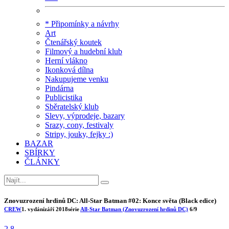
* Připomínky a návrhy
Art
Čtenářský koutek
Filmový a hudební klub
Herní vlákno
Ikonková dílna
Nakupujeme venku
Pindárna
Publicistika
Sběratelský klub
Slevy, výprodeje, bazary
Srazy, cony, festivaly
Stripy, jouky, fejky :)
BAZAR
SBÍRKY
ČLÁNKY
Znovuzrození hrdinů DC: All-Star Batman #02: Konce světa (Black edice)
CREW
1. vydání
září 2018
série
All-Star Batman (Znovuzrození hrdinů DC)
6/9
2.8