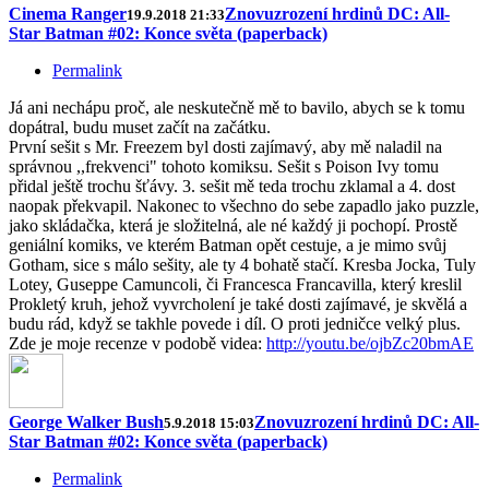
Cinema Ranger
Znovuzrození hrdinů DC: All-
19.9.2018 21:33
Star Batman #02: Konce světa (paperback)
Permalink
Já ani nechápu proč, ale neskutečně mě to bavilo, abych se k tomu
dopátral, budu muset začít na začátku.
První sešit s Mr. Freezem byl dosti zajímavý, aby mě naladil na
správnou ,,frekvenci" tohoto komiksu. Sešit s Poison Ivy tomu
přidal ještě trochu šťávy. 3. sešit mě teda trochu zklamal a 4. dost
naopak překvapil. Nakonec to všechno do sebe zapadlo jako puzzle,
jako skládačka, která je složitelná, ale né každý ji pochopí. Prostě
geniální komiks, ve kterém Batman opět cestuje, a je mimo svůj
Gotham, sice s málo sešity, ale ty 4 bohatě stačí. Kresba Jocka, Tuly
Lotey, Guseppe Camuncoli, či Francesca Francavilla, který kreslil
Prokletý kruh, jehož vyvrcholení je také dosti zajímavé, je skvělá a
budu rád, když se takhle povede i díl. O proti jedničce velký plus.
Zde je moje recenze v podobě videa:
http://youtu.be/ojbZc20bmAE
George Walker Bush
Znovuzrození hrdinů DC: All-
5.9.2018 15:03
Star Batman #02: Konce světa (paperback)
Permalink