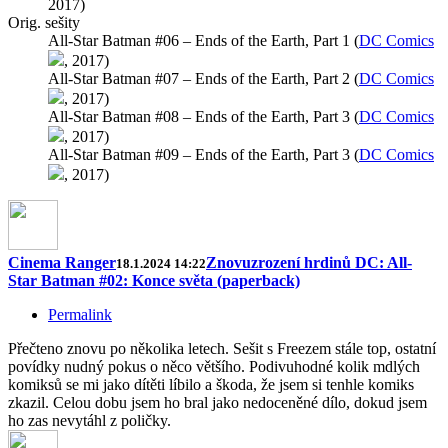
2017)
Orig. sešity
All-Star Batman #06 – Ends of the Earth, Part 1 (
DC Comics
, 2017)
All-Star Batman #07 – Ends of the Earth, Part 2 (
DC Comics
, 2017)
All-Star Batman #08 – Ends of the Earth, Part 3 (
DC Comics
, 2017)
All-Star Batman #09 – Ends of the Earth, Part 3 (
DC Comics
, 2017)
Cinema Ranger
Znovuzrození hrdinů DC: All-
18.1.2024 14:22
Star Batman #02: Konce světa (paperback)
Permalink
Přečteno znovu po několika letech. Sešit s Freezem stále top, ostatní
povídky nudný pokus o něco většího. Podivuhodné kolik mdlých
komiksů se mi jako dítěti líbilo a škoda, že jsem si tenhle komiks
zkazil. Celou dobu jsem ho bral jako nedoceněné dílo, dokud jsem
ho zas nevytáhl z poličky.