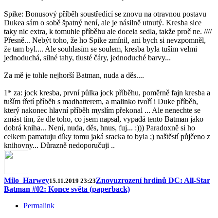
Spike: Bonusový příběh soustředící se znovu na otravnou postavu
Dukea sám o sobě špatný není, ale je násilně utnutý. Kresba sice
taky nic extra, k tomuhle příběhu ale docela sedla, takže proč ne. ////
Přesně... Nebýt toho, že ho Spike zmínil, ani bych si nevzpomněl,
že tam byl.... Ale souhlasím se soulem, kresba byla tuším velmi
jednoduchá, silné tahy, tlusté čáry, jednoduché barvy...
Za mě je tohle nejhorší Batman, nuda a děs....
1* za: jock kresba, první půlka jock příběhu, poměrně fajn kresba a
tuším třetí příběh s madhatterem, a malinko tvoří i Duke příběh,
který nakonec hlavní příběh myslím překonal ... Ale nenechte se
zmást tím, že dle toho, co jsem napsal, vypadá tento Batman jako
dobrá kniha... Není, nuda, děs, hnus, fuj... :))) Paradoxně si ho
celkem pamatuju díky tomu jaká sracka to byla ;) naštěstí půjčeno z
knihovny... Důrazně nedoporučuji ..
Milo_Harwey
Znovuzrození hrdinů DC: All-Star
15.11.2019 23:23
Batman #02: Konce světa (paperback)
Permalink