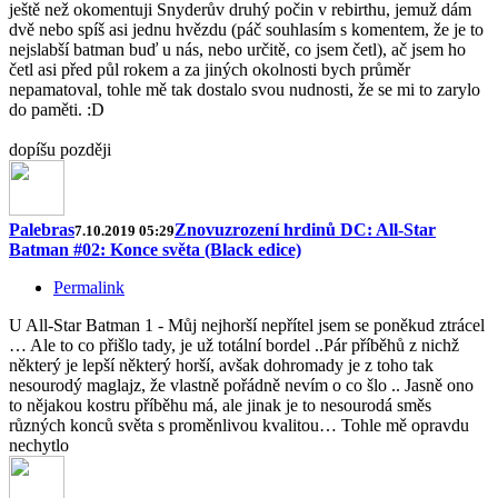
ještě než okomentuji Snyderův druhý počin v rebirthu, jemuž dám
dvě nebo spíš asi jednu hvězdu (páč souhlasím s komentem, že je to
nejslabší batman buď u nás, nebo určitě, co jsem četl), ač jsem ho
četl asi před půl rokem a za jiných okolnosti bych průměr
nepamatoval, tohle mě tak dostalo svou nudnosti, že se mi to zarylo
do paměti. :D
dopíšu později
Palebras
Znovuzrození hrdinů DC: All-Star
7.10.2019 05:29
Batman #02: Konce světa (Black edice)
Permalink
U All-Star Batman 1 - Můj nejhorší nepřítel jsem se poněkud ztrácel
… Ale to co přišlo tady, je už totální bordel ..Pár příběhů z nichž
některý je lepší některý horší, avšak dohromady je z toho tak
nesourodý maglajz, že vlastně pořádně nevím o co šlo .. Jasně ono
to nějakou kostru příběhu má, ale jinak je to nesourodá směs
různých konců světa s proměnlivou kvalitou… Tohle mě opravdu
nechytlo