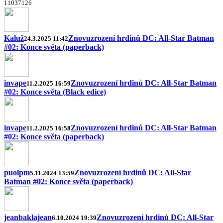
1
10
37
12
6
Kaluž
Znovuzrození hrdinů DC: All-Star Batman
24.3.2025 11:42
#02: Konce světa (paperback)
invape
Znovuzrození hrdinů DC: All-Star Batman
11.2.2025 16:59
#02: Konce světa (Black edice)
invape
Znovuzrození hrdinů DC: All-Star Batman
11.2.2025 16:58
#02: Konce světa (paperback)
puolpm
Znovuzrození hrdinů DC: All-Star
5.11.2024 13:59
Batman #02: Konce světa (paperback)
jeanbaklajean
Znovuzrození hrdinů DC: All-Star
6.10.2024 19:39