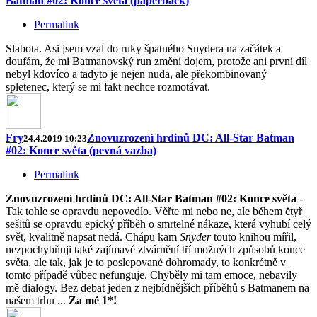
Batman #02: Konce světa (paperback)
Permalink
Slabota. Asi jsem vzal do ruky špatného Snydera na začátek a
doufám, že mi Batmanovský run změní dojem, protože ani první díl
nebyl kdovíco a tadyto je nejen nuda, ale překombinovaný
spletenec, který se mi fakt nechce rozmotávat.
Fry
Znovuzrození hrdinů DC: All-Star Batman
24.4.2019 10:23
#02: Konce světa (pevná vazba)
Permalink
Znovuzrození hrdinů DC: All-Star Batman #02: Konce světa
-
Tak tohle se opravdu nepovedlo. Věřte mi nebo ne, ale během čtyř
sešitů se opravdu epický příběh o smrtelné nákaze, která vyhubí celý
svět, kvalitně napsat nedá. Chápu kam
Snyder
touto knihou mířil,
nezpochybňuji také zajímavé ztvárnění tří možných způsobů konce
světa, ale tak, jak je to poslepované dohromady, to konkrétně v
tomto případě vůbec nefunguje. Chyběly mi tam emoce, nebavily
mě dialogy. Bez debat jeden z nejbídnějších příběhů s Batmanem na
našem trhu ...
Za mě 1*!