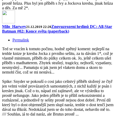
prostě hrůza. Plus byl jen příběh s Ivy a Jockova kresba, jinak hrůza
a děs. Za mě 2*.
Milo_Harwey
Znovuzrození hrdinů DC: All-Star
21.12.2019 22:20
Batman #02: Konce světa (paperback)
Permalink
Ted se vracím k tomuto počinu, hodně zpětný koment: nejlepší na
tenhle knize je kresba Jocka z prvního sešitu, za tu dávám 1*, což je
vlastně minimum, příběh do půlky celkem ok. Jo, ještě celkem ušel
příběh s madhatterem. Zbytek strašný, tragicky, nejhorší, vypatlany,
nesmyslný... Pamatuju si jak jsem jel vlakem domu a skoro to
nemohl číst, což se mi nestává...
Spike: Snyder se pokouší o cosi jako celistvý příběh složený ze čtyř
jen velmi volně provázaných samostatných, z nichž každý je psán i
kreslen jinak. Což o to, nápad zní zajímavě, ale ve výsledku to
prostě nefunguje. Jako jeden příběh je to příliš nekonzistentní a
rozházené, a jednotlivě ty sešity prostě nejsou dost dobré. První díl
který byl o dost objemnější jsem slupl naráz, tenhle o dost tenčí jsem
dával na třikrát. Nedokázal jsem se do toho dostat, nebavilo mě to.
//// Souhlas, já to dal naráz, ale Brutus prostě ...