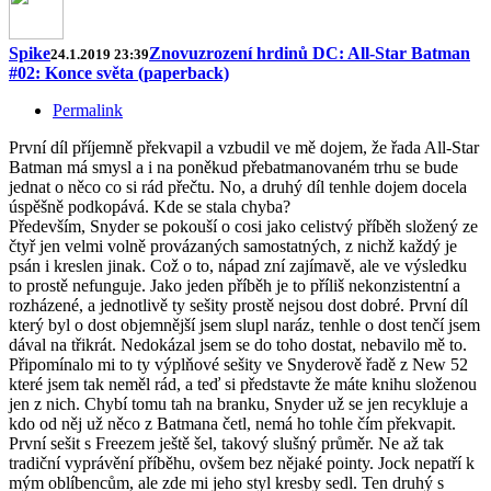
Spike
Znovuzrození hrdinů DC: All-Star Batman
24.1.2019 23:39
#02: Konce světa (paperback)
Permalink
První díl příjemně překvapil a vzbudil ve mě dojem, že řada All-Star
Batman má smysl a i na poněkud přebatmanovaném trhu se bude
jednat o něco co si rád přečtu. No, a druhý díl tenhle dojem docela
úspěšně podkopává. Kde se stala chyba?
Především, Snyder se pokouší o cosi jako celistvý příběh složený ze
čtyř jen velmi volně provázaných samostatných, z nichž každý je
psán i kreslen jinak. Což o to, nápad zní zajímavě, ale ve výsledku
to prostě nefunguje. Jako jeden příběh je to příliš nekonzistentní a
rozházené, a jednotlivě ty sešity prostě nejsou dost dobré. První díl
který byl o dost objemnější jsem slupl naráz, tenhle o dost tenčí jsem
dával na třikrát. Nedokázal jsem se do toho dostat, nebavilo mě to.
Připomínalo mi to ty výplňové sešity ve Snyderově řadě z New 52
které jsem tak neměl rád, a teď si představte že máte knihu složenou
jen z nich. Chybí tomu tah na branku, Snyder už se jen recykluje a
kdo od něj už něco z Batmana četl, nemá ho tohle čím překvapit.
První sešit s Freezem ještě šel, takový slušný průměr. Ne až tak
tradiční vyprávění příběhu, ovšem bez nějaké pointy. Jock nepatří k
mým oblíbencům, ale zde mi jeho styl kresby sedl. Ten druhý s