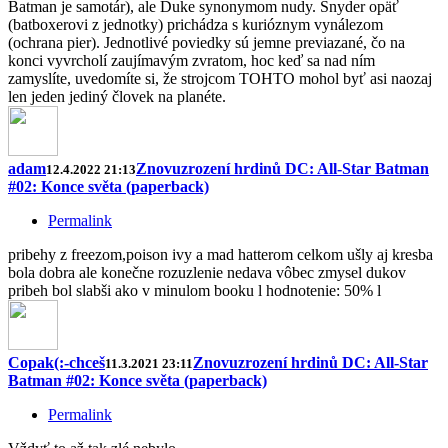
Batman je samotár), ale Duke synonymom nudy. Snyder opäť
(batboxerovi z jednotky) prichádza s kurióznym vynálezom
(ochrana pier). Jednotlivé poviedky sú jemne previazané, čo na
konci vyvrcholí zaujímavým zvratom, hoc keď sa nad ním
zamyslíte, uvedomíte si, že strojcom TOHTO mohol byť asi naozaj
len jeden jediný človek na planéte.
adam
Znovuzrození hrdinů DC: All-Star Batman
12.4.2022 21:13
#02: Konce světa (paperback)
Permalink
pribehy z freezom,poison ivy a mad hatterom celkom ušly aj kresba
bola dobra ale konečne rozuzlenie nedava vôbec zmysel dukov
pribeh bol slabši ako v minulom booku l hodnotenie: 50% l
Copak(:-chceš
Znovuzrození hrdinů DC: All-Star
11.3.2021 23:11
Batman #02: Konce světa (paperback)
Permalink