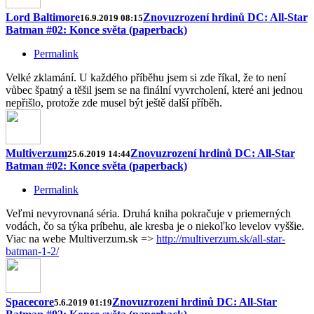
Lord Baltimore
Znovuzrození hrdinů DC: All-Star
16.9.2019 08:15
Batman #02: Konce světa (paperback)
Permalink
Velké zklamání. U každého příběhu jsem si zde říkal, že to není
vůbec špatný a těšil jsem se na finální vyvrcholení, které ani jednou
nepřišlo, protože zde musel být ještě další příběh.
Multiverzum
Znovuzrození hrdinů DC: All-Star
25.6.2019 14:44
Batman #02: Konce světa (paperback)
Permalink
Veľmi nevyrovnaná séria. Druhá kniha pokračuje v priemerných
vodách, čo sa týka príbehu, ale kresba je o niekoľko levelov vyššie.
Viac na webe Multiverzum.sk =>
http://multiverzum.sk/all-star-
batman-1-2/
Spacecore
Znovuzrození hrdinů DC: All-Star
5.6.2019 01:19