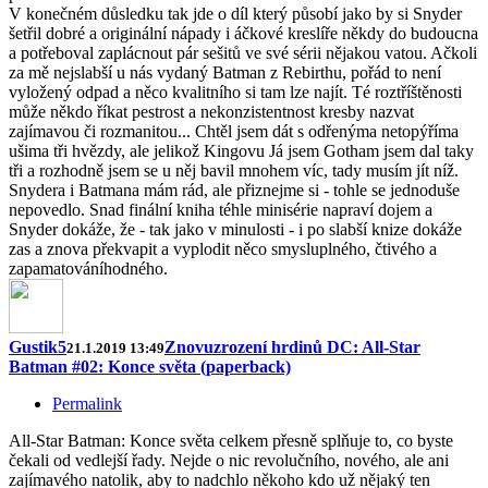
V konečném důsledku tak jde o díl který působí jako by si Snyder
šetřil dobré a originální nápady i áčkové kreslíře někdy do budoucna
a potřeboval zaplácnout pár sešitů ve své sérii nějakou vatou. Ačkoli
za mě nejslabší u nás vydaný Batman z Rebirthu, pořád to není
vyložený odpad a něco kvalitního si tam lze najít. Té roztříštěnosti
může někdo říkat pestrost a nekonzistentnost kresby nazvat
zajímavou či rozmanitou... Chtěl jsem dát s odřenýma netopýříma
ušima tři hvězdy, ale jelikož Kingovu Já jsem Gotham jsem dal taky
tři a rozhodně jsem se u něj bavil mnohem víc, tady musím jít níž.
Snydera i Batmana mám rád, ale přiznejme si - tohle se jednoduše
nepovedlo. Snad finální kniha téhle minisérie napraví dojem a
Snyder dokáže, že - tak jako v minulosti - i po slabší knize dokáže
zas a znova překvapit a vyplodit něco smysluplného, čtivého a
zapamatováníhodného.
Gustik5
Znovuzrození hrdinů DC: All-Star
21.1.2019 13:49
Batman #02: Konce světa (paperback)
Permalink
All-Star Batman: Konce světa celkem přesně splňuje to, co byste
čekali od vedlejší řady. Nejde o nic revolučního, nového, ale ani
zajímavého natolik, aby to nadchlo někoho kdo už nějaký ten