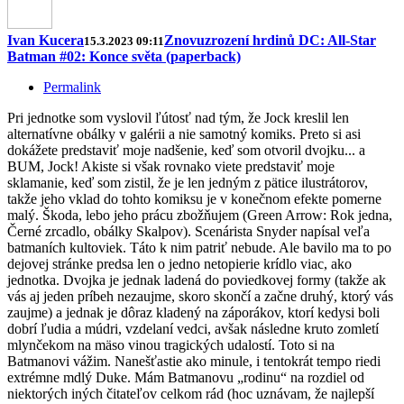
Ivan Kucera
Znovuzrození hrdinů DC: All-Star
15.3.2023 09:11
Batman #02: Konce světa (paperback)
Permalink
Pri jednotke som vyslovil ľútosť nad tým, že Jock kreslil len
alternatívne obálky v galérii a nie samotný komiks. Preto si asi
dokážete predstaviť moje nadšenie, keď som otvoril dvojku... a
BUM, Jock! Akiste si však rovnako viete predstaviť moje
sklamanie, keď som zistil, že je len jedným z pätice ilustrátorov,
takže jeho vklad do tohto komiksu je v konečnom efekte pomerne
malý. Škoda, lebo jeho prácu zbožňujem (Green Arrow: Rok jedna,
Černé zrcadlo, obálky Skalpov). Scenárista Snyder napísal veľa
batmaních kultoviek. Táto k nim patriť nebude. Ale bavilo ma to po
dejovej stránke predsa len o jedno netopierie krídlo viac, ako
jednotka. Dvojka je jednak ladená do poviedkovej formy (takže ak
vás aj jeden príbeh nezaujme, skoro skončí a začne druhý, ktorý vás
zaujme) a jednak je dôraz kladený na záporákov, ktorí kedysi boli
dobrí ľudia a múdri, vzdelaní vedci, avšak následne kruto zomletí
mlynčekom na mäso vinou tragických udalostí. Toto si na
Batmanovi vážim. Nanešťastie ako minule, i tentokrát tempo riedi
extrémne mdlý Duke. Mám Batmanovu „rodinu“ na rozdiel od
niektorých iných čitateľov celkom rád (hoc uznávam, že najlepší