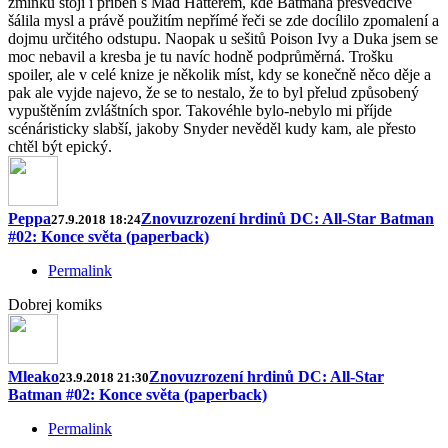
zmínku stojí i příběh s Mad Hatterem, kde Batmana přesvědčivě
šálila mysl a právě použitím nepřímé řeči se zde docílilo zpomalení a
dojmu určitého odstupu. Naopak u sešitů Poison Ivy a Duka jsem se
moc nebavil a kresba je tu navíc hodně podprůměrná. Trošku
spoiler, ale v celé knize je několik míst, kdy se konečně něco děje a
pak ale vyjde najevo, že se to nestalo, že to byl přelud způsobený
vypuštěním zvláštních spor. Takovéhle bylo-nebylo mi příjde
scénáristicky slabší, jakoby Snyder nevěděl kudy kam, ale přesto
chtěl být epický.
Peppa
Znovuzrození hrdinů DC: All-Star Batman
27.9.2018 18:24
#02: Konce světa (paperback)
Permalink
Dobrej komiks
Mleako
Znovuzrození hrdinů DC: All-Star
23.9.2018 21:30
Batman #02: Konce světa (paperback)
Permalink