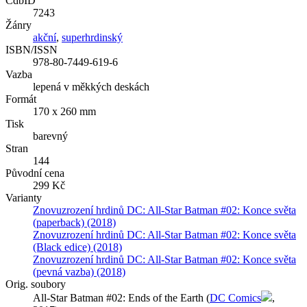
CdbID
7243
Žánry
akční
,
superhrdinský
ISBN/ISSN
978-80-7449-619-6
Vazba
lepená v měkkých deskách
Formát
170 x 260 mm
Tisk
barevný
Stran
144
Původní cena
299 Kč
Varianty
Znovuzrození hrdinů DC: All-Star Batman #02: Konce světa
(paperback) (2018)
Znovuzrození hrdinů DC: All-Star Batman #02: Konce světa
(Black edice) (2018)
Znovuzrození hrdinů DC: All-Star Batman #02: Konce světa
(pevná vazba) (2018)
Orig. soubory
All-Star Batman #02: Ends of the Earth (
DC Comics
,