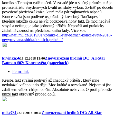
komiks s Temným rytířem četl. V zásadě jde o slušný průměr, což je
pro scénáristu Snyderových kvalit asi slabý výkon. Zvlášť po docela
povedené předchozí knize, která měla pár zajímavých nápadů.
Konce světa jsou podivně uspořádaný kresebný “kočkopes,”
kterému jakožto celku nejvíc podkopává nohy fakt, že moc nedává
smysl a nefunguje jako jednotný příběh. Nepotěší ani prakticky
žádná návaznost na předchozí knihu řady. Více zde:
http://nafilmu.cz/2019/01/komiks-all-star-batman-konce-sveta-2018-
nevyrovnana-sbirka-kratsich-pribehu/
krvinka56
Znovuzrození hrdinů DC: All-Star
19.12.2018 13:06
Batman #02: Konce světa (paperback)
Permalink
Kresba fakt strašná podivný až chaotický příběh , který mne
nedokázal vtáhnout do děje. Moc krátké a rozsekané. Nejsem si jist
zdali sem vůbec chápal co čtu. Absolutně nebavilo. O proti předešlé
knize fakt obrovský propad dolů.
mike731
Znovuzrození hrdinů DC: All-Star
22.10.2018 10:30