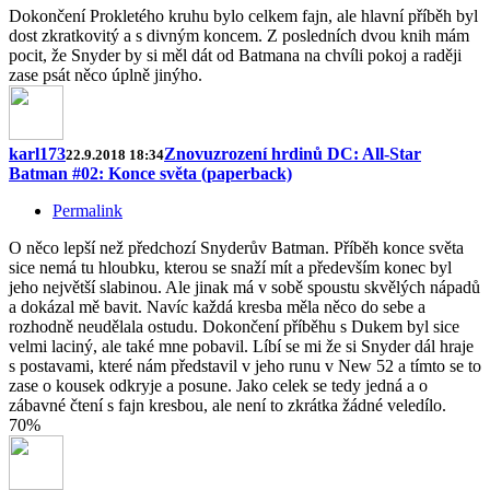
Dokončení Prokletého kruhu bylo celkem fajn, ale hlavní příběh byl
dost zkratkovitý a s divným koncem. Z posledních dvou knih mám
pocit, že Snyder by si měl dát od Batmana na chvíli pokoj a raději
zase psát něco úplně jinýho.
karl173
Znovuzrození hrdinů DC: All-Star
22.9.2018 18:34
Batman #02: Konce světa (paperback)
Permalink
O něco lepší než předchozí Snyderův Batman. Příběh konce světa
sice nemá tu hloubku, kterou se snaží mít a především konec byl
jeho největší slabinou. Ale jinak má v sobě spoustu skvělých nápadů
a dokázal mě bavit. Navíc každá kresba měla něco do sebe a
rozhodně neudělala ostudu. Dokončení příběhu s Dukem byl sice
velmi laciný, ale také mne pobavil. Líbí se mi že si Snyder dál hraje
s postavami, které nám představil v jeho runu v New 52 a tímto se to
zase o kousek odkryje a posune. Jako celek se tedy jedná a o
zábavné čtení s fajn kresbou, ale není to zkrátka žádné veledílo.
70%