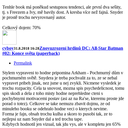
Tenhle book má poněkud sestupnou tendenci, ale první dva sešity,
tj. s Freezem a Ivy, mě bavily dost. A kresba více než fajná. Snyder
je prostě trochu nevyrovnaný autor.
Celkový dojem: 70%
cyboy
Znovuzrození hrdinů DC: All-Star Batman
31.8.2018 16:28
#02: Konce světa (paperback)
Permalink
Stylem vypraveni to hodne pripomina Arkham - Pochmurný dům v
pochmurném světě. Snydera je treba pochvalit za to, ze se nebal
vypravet pribeh jinak, nez jsme u nej zvykli. Nicmene vysledek je
trochu rozpacity. Cela ta snovost, mozna spis psychedelicnost, tomu
spis skodi a dela z toho misty hodne neprehledne cteni s
pochybnymi motivacemi postav (asi az na Ra'se, kteremu proste jde
porad o totez). Celkove se take nemuzu zbavit dojmu, ze od
minuleho booku se odehralo hodne veci o kterych nevime.
Forma je fajn, obsah trochu kulha a skoro to pusobi tak, ze to
nejlepsi uz nam Snyder dal a ted trochu tape.
Kdybych hodnotil jen vizual, tak jdu vys, ale v kompletu jen 65%