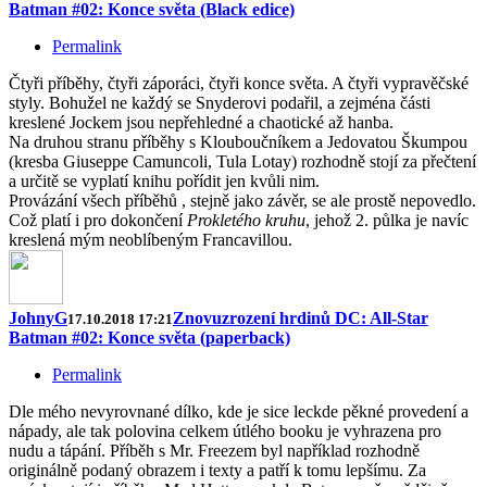
Batman #02: Konce světa (Black edice)
Permalink
Čtyři příběhy, čtyři záporáci, čtyři konce světa. A čtyři vypravěčské
styly. Bohužel ne každý se Snyderovi podařil, a zejména části
kreslené Jockem jsou nepřehledné a chaotické až hanba.
Na druhou stranu příběhy s Klouboučníkem a Jedovatou Škumpou
(kresba Giuseppe Camuncoli, Tula Lotay) rozhodně stojí za přečtení
a určitě se vyplatí knihu pořídit jen kvůli nim.
Provázání všech příběhů , stejně jako závěr, se ale prostě nepovedlo.
Což platí i pro dokončení
Prokletého kruhu
, jehož 2. půlka je navíc
kreslená mým neoblíbeným Francavillou.
JohnyG
Znovuzrození hrdinů DC: All-Star
17.10.2018 17:21
Batman #02: Konce světa (paperback)
Permalink
Dle mého nevyrovnané dílko, kde je sice leckde pěkné provedení a
nápady, ale tak polovina celkem útlého booku je vyhrazena pro
nudu a tápání. Příběh s Mr. Freezem byl například rozhodně
originálně podaný obrazem i texty a patří k tomu lepšímu. Za