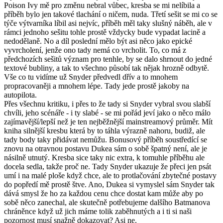
Poison Ivy mě pro změnu nebral vůbec, kresba se mi nelíbila a
příběh bylo jen takové tlachání o ničem, nuda. Třetí sešit se mi co se
týče výtvarníka líbil asi nejvíc, příběh měl taky slušný náběh, ale v
rámci jednoho sešitu tohle prostě vždycky bude vypadat lacině a
nedodělaně. No a díl poslední mělo být asi něco jako epické
vyvrcholení, jenže ono tady nemá co vrcholit. To, co má z
předchozích sešitů význam pro tenhle, by se dalo shrnout do jedné
textové bubliny, a tak to všechno působí tak nějak hrozně odbytě.
Vše co tu vidíme už Snyder předvedl dřív a to mnohem
propracovaněji a mnohem lépe. Tady jede prostě jakoby na
autopilota.
Přes všechnu kritiku, i přes to že tady si Snyder vybral svou slabší
chvíli, jeho scénáře - i ty slabé - se mi pořád jeví jako o něco málo
zajímavější/lepší než je ten nejběžnější mainstreamový průměr. Mít
kniha silnější kresbu která by to táhla výrazně nahoru, budiž, ale
tady body taky přidávat nemůžu. Bonusový příběh soustředící se
znovu na otravnou postavu Dukea sám o sobě špatný není, ale je
násilně utnutý. Kresba sice taky nic extra, k tomuhle příběhu ale
docela sedla, takže proč ne. Tady Snyder ukazuje že přeci jen psát
umí i na malé ploše když chce, ale to protlačování zbytečné postavy
do popředí mě prostě štve. Ano, Dukea si vymyslel sám Snyder tak
dává smysl že ho za každou cenu chce dostat kam může aby po
sobě něco zanechal, ale skutečně potřebujeme dalšího Batmanova
chráněnce když už jich máme tolik zaběhnutých a i ti si naši
pozornost musí snažně dokazovat? Asi ne.