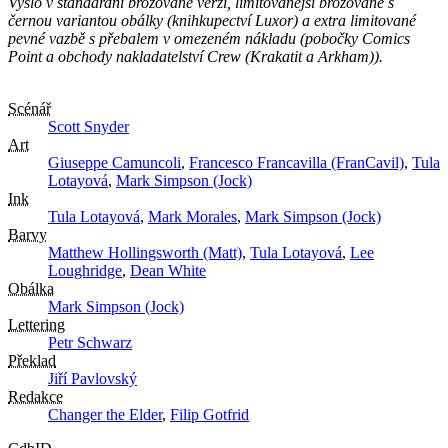
Vyšlo v standardní brožované verzi, limitovanější brožované s
černou variantou obálky (knihkupectví Luxor) a extra limitované
pevné vazbě s přebalem v omezeném nákladu (pobočky Comics
Point a obchody nakladatelství Crew (Krakatit a Arkham)).
Scénář
Scott Snyder
Art
Giuseppe Camuncoli
,
Francesco Francavilla (FranCavil)
,
Tula
Lotayová
,
Mark Simpson (Jock)
Ink
Tula Lotayová
,
Mark Morales
,
Mark Simpson (Jock)
Barvy
Matthew Hollingsworth (Matt)
,
Tula Lotayová
,
Lee
Loughridge
,
Dean White
Obálka
Mark Simpson (Jock)
Lettering
Petr Schwarz
Překlad
Jiří Pavlovský
Redakce
Changer the Elder
,
Filip Gotfrid