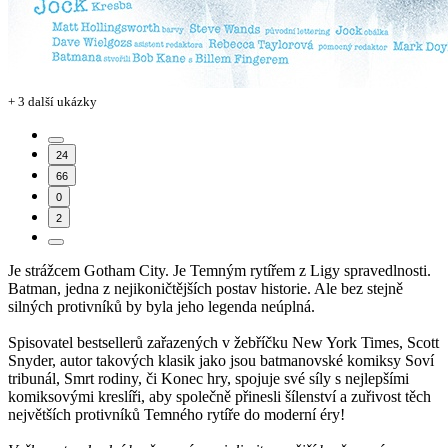
+ 3 další ukázky
24
66
0
2
Je strážcem Gotham City. Je Temným rytířem z Ligy spravedlnosti.
Batman, jedna z nejikoničtějších postav historie. Ale bez stejně
silných protivníků by byla jeho legenda neúplná.
Spisovatel bestsellerů zařazených v žebříčku New York Times, Scott
Snyder, autor takových klasik jako jsou batmanovské komiksy Soví
tribunál, Smrt rodiny, či Konec hry, spojuje své síly s nejlepšími
komiksovými kreslíři, aby společně přinesli šílenství a zuřivost těch
největších protivníků Temného rytíře do moderní éry!