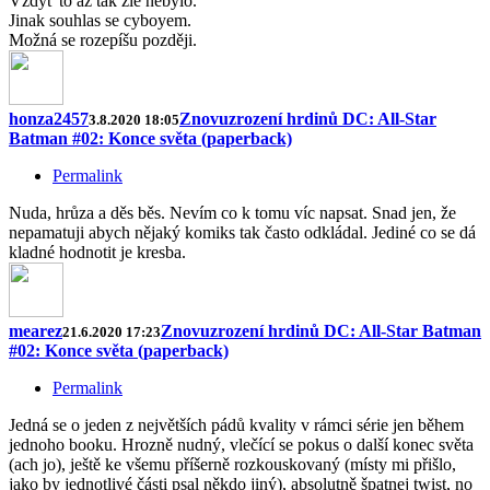
Vždyť to až tak zlé nebylo.
Jinak souhlas se cyboyem.
Možná se rozepíšu později.
honza2457
Znovuzrození hrdinů DC: All-Star
3.8.2020 18:05
Batman #02: Konce světa (paperback)
Permalink
Nuda, hrůza a děs běs. Nevím co k tomu víc napsat. Snad jen, že
nepamatuji abych nějaký komiks tak často odkládal. Jediné co se dá
kladné hodnotit je kresba.
mearez
Znovuzrození hrdinů DC: All-Star Batman
21.6.2020 17:23
#02: Konce světa (paperback)
Permalink
Jedná se o jeden z největších pádů kvality v rámci série jen během
jednoho booku. Hrozně nudný, vlečící se pokus o další konec světa
(ach jo), ještě ke všemu příšerně rozkouskovaný (místy mi přišlo,
jako by jednotlivé části psal někdo jiný), absolutně špatnej twist, no