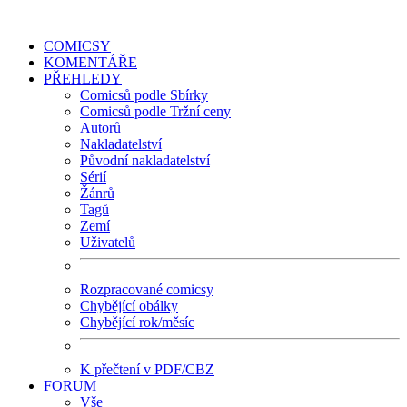
COMICSY
KOMENTÁŘE
PŘEHLEDY
Comicsů podle Sbírky
Comicsů podle Tržní ceny
Autorů
Nakladatelství
Původní nakladatelství
Sérií
Žánrů
Tagů
Zemí
Uživatelů
Rozpracované comicsy
Chybějící obálky
Chybějící rok/měsíc
K přečtení v PDF/CBZ
FORUM
Vše