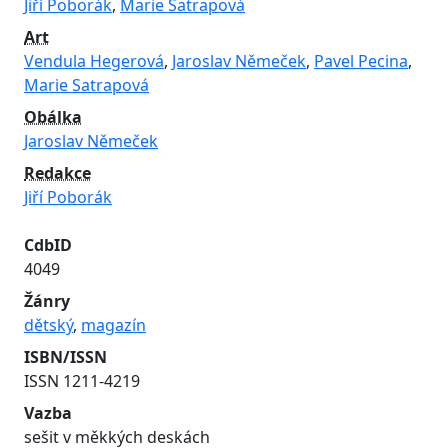
Jiří Poborák
,
Marie Satrapová
Art
Vendula Hegerová
,
Jaroslav Němeček
,
Pavel Pecina
,
Marie Satrapová
Obálka
Jaroslav Němeček
Redakce
Jiří Poborák
CdbID
4049
Žánry
dětský
,
magazín
ISBN/ISSN
ISSN 1211-4219
Vazba
sešit v měkkých deskách