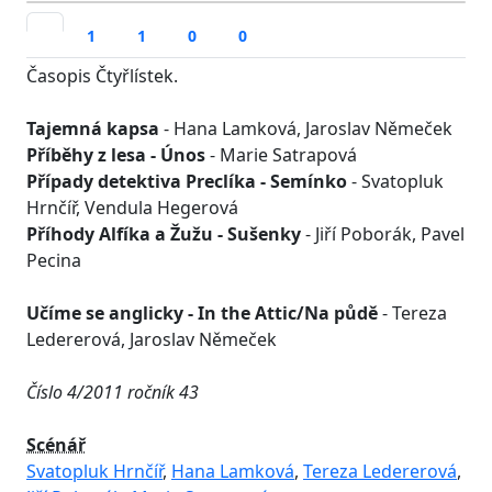
1
1
0
0
Časopis Čtyřlístek.
Tajemná kapsa
- Hana Lamková, Jaroslav Němeček
Příběhy z lesa - Únos
- Marie Satrapová
Případy detektiva Preclíka - Semínko
- Svatopluk
Hrnčíř, Vendula Hegerová
Příhody Alfíka a Žužu - Sušenky
- Jiří Poborák, Pavel
Pecina
Učíme se anglicky - In the Attic/Na půdě
- Tereza
Ledererová, Jaroslav Němeček
Číslo 4/2011 ročník 43
Scénář
Svatopluk Hrnčíř
,
Hana Lamková
,
Tereza Ledererová
,