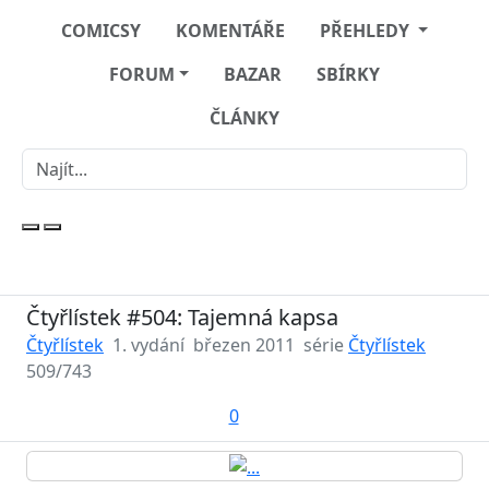
COMICSY
KOMENTÁŘE
PŘEHLEDY
FORUM
BAZAR
SBÍRKY
ČLÁNKY
Čtyřlístek #504: Tajemná kapsa
Čtyřlístek
1. vydání
březen 2011
série
Čtyřlístek
509/743
0