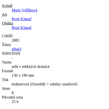
Scénář
Marie Voříšková
Art
René Klapač
Obálka
René Klapač
CdbID
2885
Žánry
dětský
ISBN/ISSN
-
Vazba
sešit v měkkých deskách
Formát
130 x 190 mm
Tisk
trojbarevný (černobílý + odstíny oranžové)
Stran
8
Původní cena
25 h