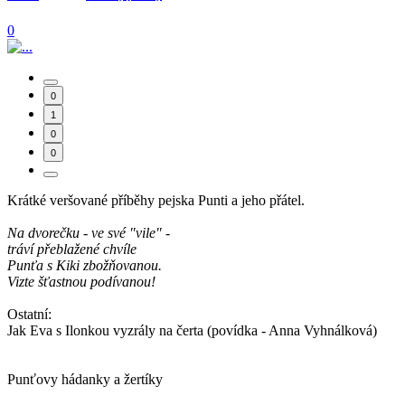
0
0
1
0
0
Krátké veršované příběhy pejska Punti a jeho přátel.
Na dvorečku - ve své "vile" -
tráví přeblažené chvíle
Punťa s Kiki zbožňovanou.
Vizte šťastnou podívanou!
Ostatní:
Jak Eva s Ilonkou vyzrály na čerta (povídka - Anna Vyhnálková)
Punťovy hádanky a žertíky