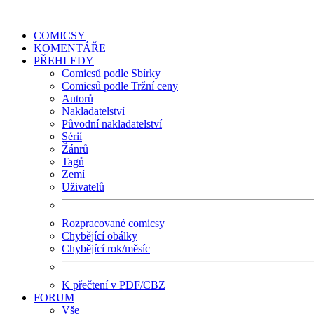
COMICSY
KOMENTÁŘE
PŘEHLEDY
Comicsů podle Sbírky
Comicsů podle Tržní ceny
Autorů
Nakladatelství
Původní nakladatelství
Sérií
Žánrů
Tagů
Zemí
Uživatelů
Rozpracované comicsy
Chybějící obálky
Chybějící rok/měsíc
K přečtení v PDF/CBZ
FORUM
Vše