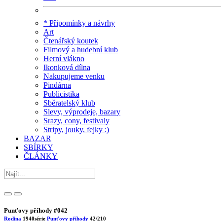
* Připomínky a návrhy
Art
Čtenářský koutek
Filmový a hudební klub
Herní vlákno
Ikonková dílna
Nakupujeme venku
Pindárna
Publicistika
Sběratelský klub
Slevy, výprodeje, bazary
Srazy, cony, festivaly
Stripy, jouky, fejky :)
BAZAR
SBÍRKY
ČLÁNKY
Punťovy příhody #042
Rodina
1940
série
Punťovy příhody
42/210