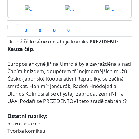
0
0
0
0
Druhé číslo série obsahuje komiks
PREZIDENT:
Kauza čáp
.
Europoslankyně Jiřina Umrdlá byla zavražděna a nad
Čapím hnízdem, doupětem tří nejmocnějších mužů
Česko-Japonské Kooperativní Republiky, se začíná
smrákat. Honimír Jenčurák, Radoň Hnědojed a
Dluhoš Kolmosral se chystají zaprodat zemi NFF a
UAA. Podaří se PREZIDENTOVI této zradě zabránit?
Ostatní rubriky:
Slovo redakce
Tvorba komiksu