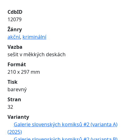
CdbID
12079
Žánry
akční
,
kriminální
Vazba
sešit v měkkých deskách
Formát
210 x 297 mm
Tisk
barevný
Stran
32
Varianty
Galerie slovenských komiksů #2 (varianta A)
(2025)
Galerie slovenských komiksů #2 (varianta B)