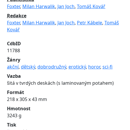
Foxter
,
Milan Harwalik
,
Jan Joch
,
Tomáš Kovář
Redakce
Foxter
,
Milan Harwalik
,
Jan Joch
,
Petr Kábele
,
Tomáš
Kovář
CdbID
11788
Žánry
akční
,
dětský
,
dobrodružný
,
erotický
,
horor
,
sci-fi
Vazba
šitá v tvrdých deskách (s laminovaným potahem)
Formát
218 x 305 x 43 mm
Hmotnost
3243 g
Tisk