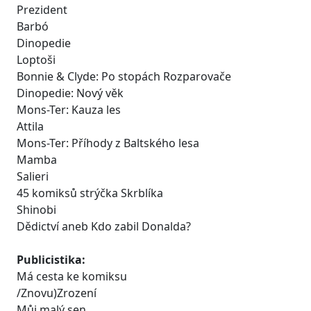
Prezident
Barbó
Dinopedie
Loptoši
Bonnie & Clyde: Po stopách Rozparovače
Dinopedie: Nový věk
Mons-Ter: Kauza les
Attila
Mons-Ter: Příhody z Baltského lesa
Mamba
Salieri
45 komiksů strýčka Skrblíka
Shinobi
Dědictví aneb Kdo zabil Donalda?
Publicistika:
Má cesta ke komiksu
/Znovu)Zrození
Můj malý sen