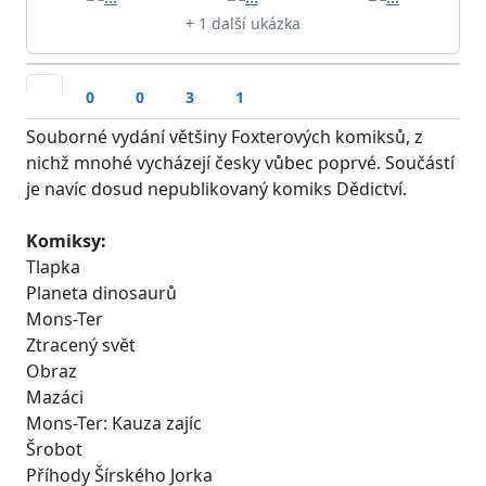
+ 1 další ukázka
0
0
3
1
Souborné vydání většiny Foxterových komiksů, z
nichž mnohé vycházejí česky vůbec poprvé. Součástí
je navíc dosud nepublikovaný komiks Dědictví.
Komiksy:
Tlapka
Planeta dinosaurů
Mons-Ter
Ztracený svět
Obraz
Mazáci
Mons-Ter: Kauza zajíc
Šrobot
Příhody Šírského Jorka