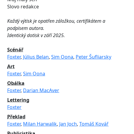
Slovo redakce
Každý výtisk je opatřen záložkou, certifikátem a
podpisem autora.
Identický dotisk v září 2025.
Scénář
Foxter
,
Július Belan
,
Sim Oona
,
Peter Šufliarsky
Art
Foxter
,
Sim Oona
Obálka
Foxter
,
Darian MacAver
Lettering
Foxter
Překlad
Foxter
,
Milan Harwalik
,
Jan Joch
,
Tomáš Kovář
Publicistika