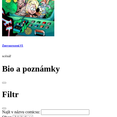
Znovuzrození #1
scénář
Bio a poznámky
Filtr
Najít v názvu comicsu: