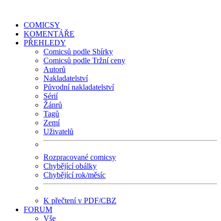
COMICSY
KOMENTÁŘE
PŘEHLEDY
Comicsů podle Sbírky
Comicsů podle Tržní ceny
Autorů
Nakladatelství
Původní nakladatelství
Sérií
Žánrů
Tagů
Zemí
Uživatelů
Rozpracované comicsy
Chybějící obálky
Chybějící rok/měsíc
K přečtení v PDF/CBZ
FORUM
Vše