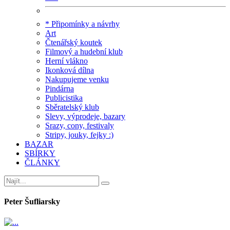
* Připomínky a návrhy
Art
Čtenářský koutek
Filmový a hudební klub
Herní vlákno
Ikonková dílna
Nakupujeme venku
Pindárna
Publicistika
Sběratelský klub
Slevy, výprodeje, bazary
Srazy, cony, festivaly
Stripy, jouky, fejky :)
BAZAR
SBÍRKY
ČLÁNKY
Peter Šufliarsky