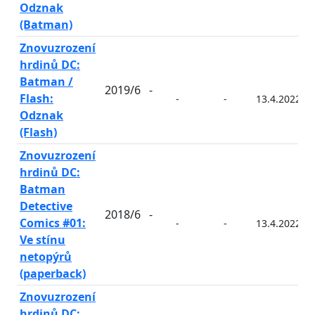
Odznak
(Batman)
Znovuzrození
hrdinů DC:
Batman /
2019/6
-
Flash:
-
-
13.4.2022
Odznak
(Flash)
Znovuzrození
hrdinů DC:
Batman
Detective
2018/6
-
Comics #01:
-
-
13.4.2022
Ve stínu
netopýrů
(paperback)
Znovuzrození
hrdinů DC: