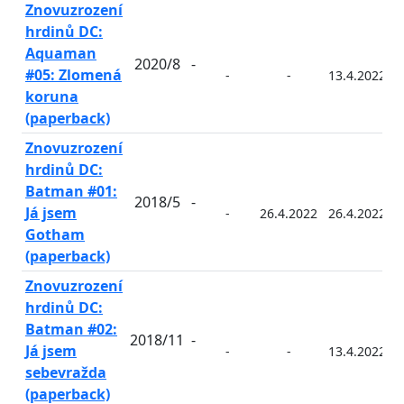
Znovuzrození
hrdinů DC:
Aquaman
2020/8
-
#05: Zlomená
-
-
13.4.2022
koruna
(paperback)
Znovuzrození
hrdinů DC:
Batman #01:
2018/5
-
Já jsem
-
26.4.2022
26.4.2022
Gotham
(paperback)
Znovuzrození
hrdinů DC:
Batman #02:
2018/11
-
Já jsem
-
-
13.4.2022
sebevražda
(paperback)