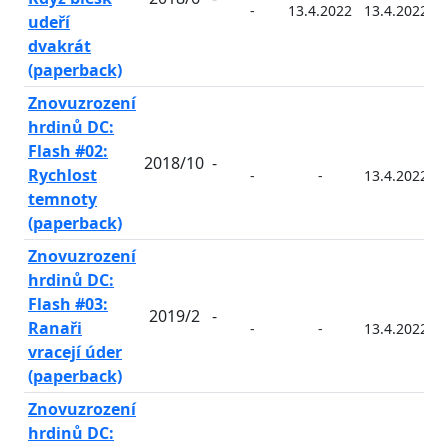
-
13.4.2022
13.4.2022
udeří
dvakrát
(paperback)
Znovuzrození
hrdinů DC:
Flash #02:
2018/10
-
Rychlost
-
-
13.4.2022
temnoty
(paperback)
Znovuzrození
hrdinů DC:
Flash #03:
2019/2
-
Ranaři
-
-
13.4.2022
vracejí úder
(paperback)
Znovuzrození
hrdinů DC: