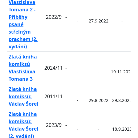
Vlastislava
Tomana 2 -
Příběhy
2022/9
-
-
27.9.2022
-
psané
střelným
prachem (2.
vydání)
Zlatá kniha
komiksů
2024/11
-
Vlastislava
-
-
19.11.2024
Tomana 3
Zlatá kniha
komiksů:
2011/11
-
-
29.8.2022
29.8.2022
Václav Šorel
Zlatá kniha
komiksů:
2023/9
-
Václav Šorel
-
-
18.9.2023
(2. vydání)