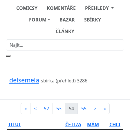
COMICSY
KOMENTÁŘE
PŘEHLEDY
FORUM
BAZAR
SBÍRKY
ČLÁNKY
delsemela
sbírka (přehled)
3286
«
<
52
53
54
55
>
»
TITUL
ČETL/A
MÁM
CHCI