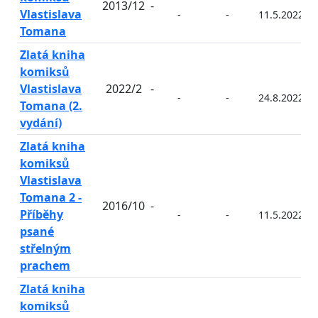
2013/12
-
Vlastislava
-
-
11.5.2022
Tomana
Zlatá kniha
komiksů
Vlastislava
2022/2
-
-
-
24.8.2022
Tomana (2.
vydání)
Zlatá kniha
komiksů
Vlastislava
Tomana 2 -
2016/10
-
Příběhy
-
-
11.5.2022
psané
střelným
prachem
Zlatá kniha
komiksů