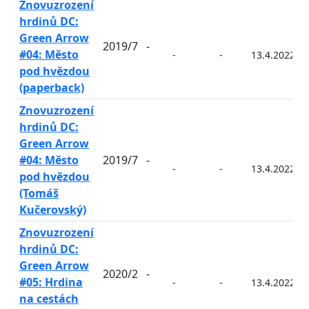
Znovuzrození
hrdinů DC:
Green Arrow
2019/7
-
#04: Město
-
-
13.4.2022
pod hvězdou
(paperback)
Znovuzrození
hrdinů DC:
Green Arrow
#04: Město
2019/7
-
-
-
13.4.2022
pod hvězdou
(Tomáš
Kučerovský)
Znovuzrození
hrdinů DC:
Green Arrow
2020/2
-
#05: Hrdina
-
-
13.4.2022
na cestách