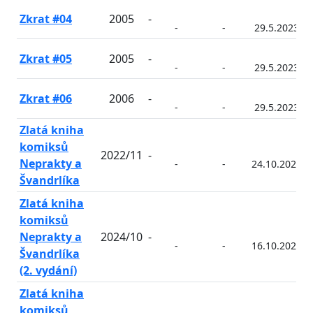
Zkrat #04
2005
-
-
-
29.5.2023
Zkrat #05
2005
-
-
-
29.5.2023
Zkrat #06
2006
-
-
-
29.5.2023
Zlatá kniha
komiksů
2022/11
-
Neprakty a
-
-
24.10.2022
Švandrlíka
Zlatá kniha
komiksů
Neprakty a
2024/10
-
-
-
16.10.2024
Švandrlíka
(2. vydání)
Zlatá kniha
komiksů