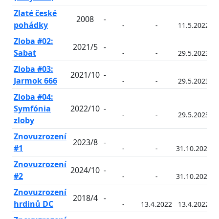
Zlaté české
2008
-
pohádky
-
-
11.5.2022
Zloba #02:
2021/5
-
Sabat
-
-
29.5.2023
Zloba #03:
2021/10
-
Jarmok 666
-
-
29.5.2023
Zloba #04:
Symfónia
2022/10
-
-
-
29.5.2023
zloby
Znovuzrození
2023/8
-
#1
-
-
31.10.2024
Znovuzrození
2024/10
-
#2
-
-
31.10.2024
Znovuzrození
2018/4
-
hrdinů DC
-
13.4.2022
13.4.2022