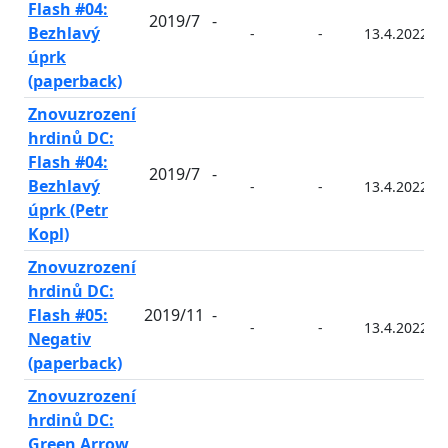
Flash #04:
2019/7
-
Bezhlavý
-
-
13.4.2022
úprk
(paperback)
Znovuzrození
hrdinů DC:
Flash #04:
2019/7
-
Bezhlavý
-
-
13.4.2022
úprk (Petr
Kopl)
Znovuzrození
hrdinů DC:
Flash #05:
2019/11
-
-
-
13.4.2022
Negativ
(paperback)
Znovuzrození
hrdinů DC:
Green Arrow