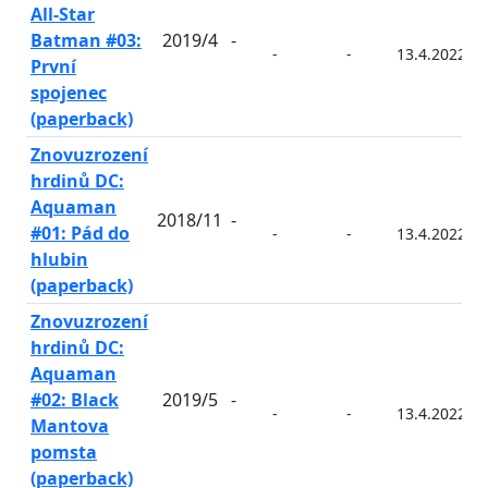
All-Star
Batman #03:
2019/4
-
-
-
13.4.2022
První
spojenec
(paperback)
Znovuzrození
hrdinů DC:
Aquaman
2018/11
-
#01: Pád do
-
-
13.4.2022
hlubin
(paperback)
Znovuzrození
hrdinů DC:
Aquaman
#02: Black
2019/5
-
-
-
13.4.2022
Mantova
pomsta
(paperback)