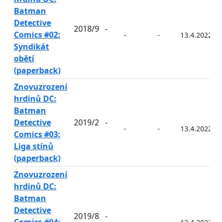
Batman
Detective
2018/9
-
Comics #02:
-
-
13.4.2022
Syndikát
obětí
(paperback)
Znovuzrození
hrdinů DC:
Batman
Detective
2019/2
-
-
-
13.4.2022
Comics #03:
Liga stínů
(paperback)
Znovuzrození
hrdinů DC:
Batman
Detective
2019/8
-