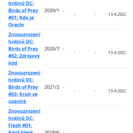
hrdinů DC:
Birds of Prey
2020/1
-
-
-
13.4.2022
#01: Kdo je
Oracle
Znovuzrození
hrdinů DC:
Birds of Prey
2020/7
-
-
-
13.4.2022
#02: Zdrojový
kód
Znovuzrození
hrdinů DC:
Birds of Prey
2021/2
-
-
-
13.4.2022
#03: Kruh se
uzavírá
Znovuzrození
hrdinů DC:
Flash #01:
Když blesk
2018/6
-