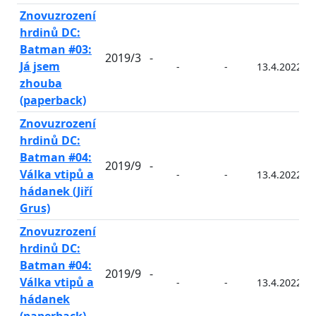
Znovuzrození
hrdinů DC:
Batman #03:
2019/3
-
Já jsem
-
-
13.4.2022
zhouba
(paperback)
Znovuzrození
hrdinů DC:
Batman #04:
2019/9
-
Válka vtipů a
-
-
13.4.2022
hádanek (Jiří
Grus)
Znovuzrození
hrdinů DC:
Batman #04:
2019/9
-
Válka vtipů a
-
-
13.4.2022
hádanek