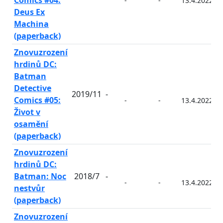
Comics #04:
-
-
13.4.2022
Deus Ex
Machina
(paperback)
Znovuzrození
hrdinů DC:
Batman
Detective
2019/11
-
Comics #05:
-
-
13.4.2022
Život v
osamění
(paperback)
Znovuzrození
hrdinů DC:
Batman: Noc
2018/7
-
-
-
13.4.2022
nestvůr
(paperback)
Znovuzrození