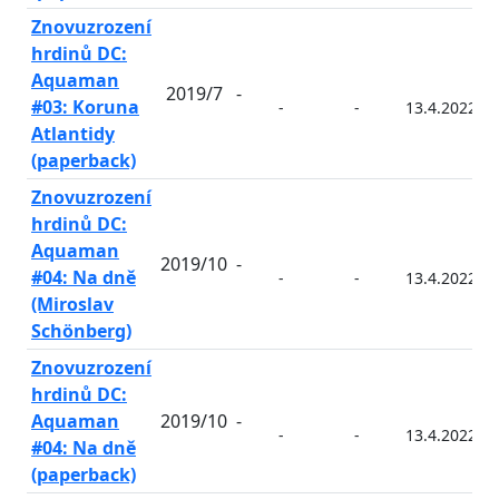
Znovuzrození
hrdinů DC:
Aquaman
2019/7
-
#03: Koruna
-
-
13.4.2022
Atlantidy
(paperback)
Znovuzrození
hrdinů DC:
Aquaman
2019/10
-
#04: Na dně
-
-
13.4.2022
(Miroslav
Schönberg)
Znovuzrození
hrdinů DC:
Aquaman
2019/10
-
-
-
13.4.2022
#04: Na dně
(paperback)