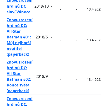
Znovuzrození
hrdinů DC
2019/10
-
-
-
13.4.2022
slaví Vánoce
Znovuzrození
hrdinů DC:
All-Star
Batman #01:
2018/6
-
-
-
13.4.2022
Můj nejhorší
nepřítel
(paperback)
Znovuzrození
hrdinů DC:
All-Star
2018/9
-
Batman #02:
-
-
13.4.2022
Konce světa
(paperback)
Znovuzrození
hrdinů DC: