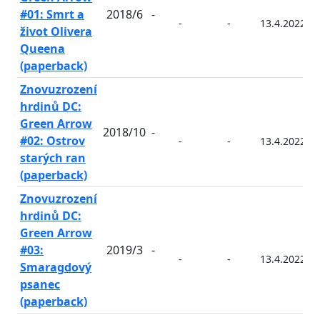
#01: Smrt a
2018/6
-
-
-
13.4.2022
život Olivera
Queena
(paperback)
Znovuzrození
hrdinů DC:
Green Arrow
2018/10
-
#02: Ostrov
-
-
13.4.2022
starých ran
(paperback)
Znovuzrození
hrdinů DC:
Green Arrow
#03:
2019/3
-
-
-
13.4.2022
Smaragdový
psanec
(paperback)