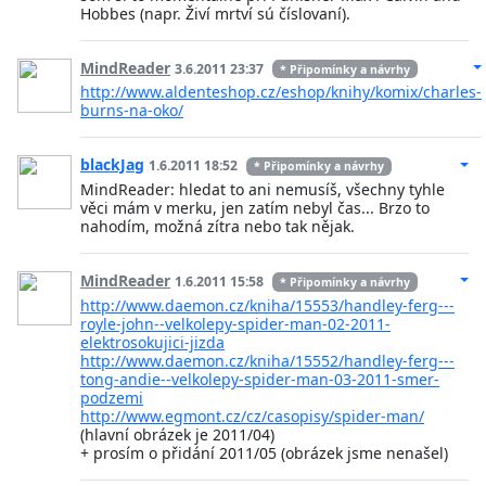
Hobbes (napr. Živí mrtví sú číslovaní).
MindReader
3.6.2011 23:37
* Připomínky a návrhy
http://www.aldenteshop.cz/eshop/knihy/komix/charles-
burns-na-oko/
blackJag
1.6.2011 18:52
* Připomínky a návrhy
MindReader: hledat to ani nemusíš, všechny tyhle
věci mám v merku, jen zatím nebyl čas... Brzo to
nahodím, možná zítra nebo tak nějak.
MindReader
1.6.2011 15:58
* Připomínky a návrhy
http://www.daemon.cz/kniha/15553/handley-ferg---
royle-john--velkolepy-spider-man-02-2011-
elektrosokujici-jizda
http://www.daemon.cz/kniha/15552/handley-ferg---
tong-andie--velkolepy-spider-man-03-2011-smer-
podzemi
http://www.egmont.cz/cz/casopisy/spider-man/
(hlavní obrázek je 2011/04)
+ prosím o přidání 2011/05 (obrázek jsme nenašel)