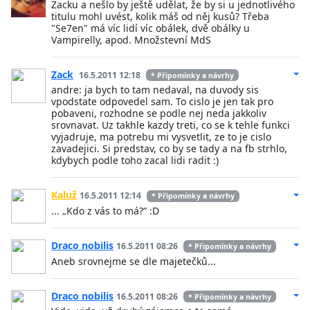
Zacku a nešlo by ještě udělat, že by si u jednotlivého
titulu mohl uvést, kolik máš od něj kusů? Třeba
"Se7en" má víc lidí víc obálek, dvě obálky u
Vampirelly, apod. Množstevní MdS
Zack
16.5.2011 12:18
* Připomínky a návrhy
andre: ja bych to tam nedaval, na duvody sis
vpodstate odpovedel sam. To cislo je jen tak pro
pobaveni, rozhodne se podle nej neda jakkoliv
srovnavat. Uz takhle kazdy treti, co se k tehle funkci
vyjadruje, ma potrebu mi vysvetlit, ze to je cislo
zavadejici. Si predstav, co by se tady a na fb strhlo,
kdybych podle toho zacal lidi radit :)
Kaluž
16.5.2011 12:14
* Připomínky a návrhy
... „Kdo z vás to má?“ :D
Draco nobilis
16.5.2011 08:26
* Připomínky a návrhy
Aneb srovnejme se dle majetečků...
Draco nobilis
16.5.2011 08:26
* Připomínky a návrhy