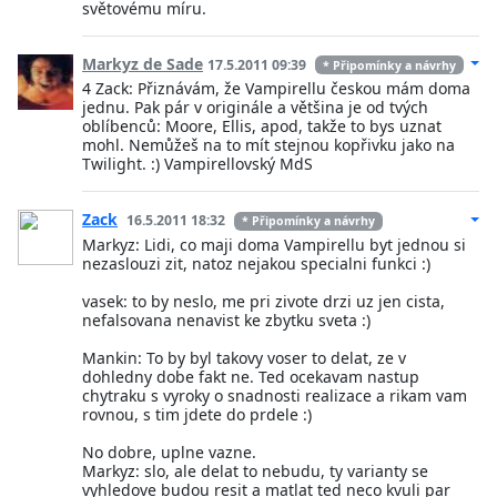
světovému míru.
Markyz de Sade
17.5.2011 09:39
* Připomínky a návrhy
4 Zack: Přiznávám, že Vampirellu českou mám doma
jednu. Pak pár v originále a většina je od tvých
oblíbenců: Moore, Ellis, apod, takže to bys uznat
mohl. Nemůžeš na to mít stejnou kopřivku jako na
Twilight. :) Vampirellovský MdS
Zack
16.5.2011 18:32
* Připomínky a návrhy
Markyz: Lidi, co maji doma Vampirellu byt jednou si
nezaslouzi zit, natoz nejakou specialni funkci :)
vasek: to by neslo, me pri zivote drzi uz jen cista,
nefalsovana nenavist ke zbytku sveta :)
Mankin: To by byl takovy voser to delat, ze v
dohledny dobe fakt ne. Ted ocekavam nastup
chytraku s vyroky o snadnosti realizace a rikam vam
rovnou, s tim jdete do prdele :)
No dobre, uplne vazne.
Markyz: slo, ale delat to nebudu, ty varianty se
vyhledove budou resit a matlat ted neco kvuli par