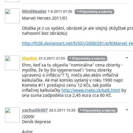
MindReader
1.6.2011 07:26
* Připomínky a návrhy
Marvel Heroes 2011/01
Obálka je z us vydání, obrázek je ale stejný. (Kdyžtak pr
nahození bez obrázku)
http://fc08.deviantart.net/fs50/i/2009/281/e/8/Marvel_
Mankin
31.5.2011 21:55
* Připomínky a návrhy
Ehm, keď sa tu objavila "nominálna" cena zbierky -
myslíte, že by šlo vygenerovať i "cenu zbierky
upravenú o infláciu"? Tj. niečo ako akási inflačná
kalkulačka. Ak mal komiks vydaný v roku 1990 napr.
Kometa #11 predajnú cenu 12 Kčs, tak podľa
inflačnej kalkulačky
http://www.ineko.sk/kalk.html
by
ona suma zodpodela cca 2,45 eura cca 60 Kč.
vachudik007
28.5.2011 15:20
* Připomínky a návrhy
/2009/
Deník deprese
Autor