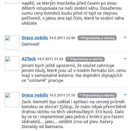
napětí, se kterým manželka před časem po dvou
dětech vstupovala na naši osobní váhu. Dosaženou
sumu ceny komiksů budu před ní tajit se stejnou
pečlivostí, s jakou ona tají číslo, které ta osobní váha
ukázala
Draco nobilis
14.5.2011 22:40
* Připomínky a návrhy
Damned!
AZTeck
14.5.2011 21:24
* Připomínky a návrhy
Jenom bych ještě upozornil, že součet zahrnuje
jenom tituly, které jsou už v novém formátu tzn. cenu
mají v samostatné kolonce. Na doplnění zbývajících
se "usilovně" pracuje.
Draco nobilis
14.5.2011 21:10
* Připomínky a návrhy
Zack: Nemohl bys udělat i aplikaci na cenový průměr
komiksu ve sbírce? Zjišťuji, že mám nějak přemrštěně
drahou sbírku na těch ubohoučkejch 310 kusů. Dalo
by se to i implantovat jako jedno z kritérií pro řazení
sběratelů... Jaksi... oddělit zrno od plev. Kačery
Donaldy od Batmana.