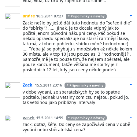
Vida, vida, už druhý zájemce o to samé...
andre
16.5.2011 07:27
* Připomínky a návrhy
Zack: nešlo by ještě dát tuto hodnotu do "seředit dle"
do "sbírky"? ...... Jinak, je to docela vtipný jak to
počítá jenom původní nákupní ceny. Páč pokud se
někdo opravdu specializuje na starší raritnější kusy,
tak má, z tohoto pohledu, sbírku méně hodnotnou:)
.... Třeba já se pohybuju s množstvím až někde kolem
30 místa, ale v top 10 jsou pouze asi 3 "hodnotnější".
Samozřejmě je to pouze tim, že nejsem sběratel, ale
pouze konzument, takže většina mé sbírky je z
posledních 12 let, kdy jsou ceny někde jinde:)
Zack
15.5.2011 23:16
* Připomínky a návrhy
v dobe vydani, ze sberatelskych by se to spatne
pocitalo, jednak u vetsiny comicsu nejsou, pokud jo,
tak vetsinou jako priblizny intervaly
vasek
15.5.2011 14:59
* Připomínky a návrhy
zack: dotaz, šéfe. Do ceny se započívává cena v době
vydání nebo sběratelská cena?