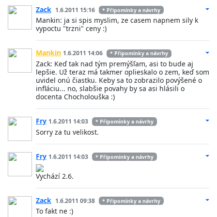
Zack
1.6.2011 15:16
* Připomínky a návrhy
Mankin: ja si spis myslim, ze casem napnem sily k
vypoctu "trzni" ceny :)
Mankin
1.6.2011 14:06
* Připomínky a návrhy
Zack: Keď tak nad tým premýšľam, asi to bude aj
lepšie. Už teraz má takmer oplieskalo o zem, keď som
uvidel onú čiastku. Keby sa to zobrazilo povýšené o
infláciu... no, slabšie povahy by sa asi hlásili o
docenta Chocholouška :)
Fry
1.6.2011 14:03
* Připomínky a návrhy
Sorry za tu velikost.
Fry
1.6.2011 14:03
* Připomínky a návrhy
Vychází 2.6.
Zack
1.6.2011 09:38
* Připomínky a návrhy
To fakt ne :)