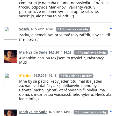
comicsum je namaha neumerne vysledku. Coz asi i
trochu odpovida Mankinovi. Varianty vedu v
patrnosti, ze nemame vyreseni uplne sikovne.
vasek: jo, ale nema to prioritu :)
vasek
16.5.2011 16:47
* Připomínky a návrhy
Zacku, a nemoh bys prosímtě taky zařídit, aby se lidi
měli rádi? :)
Markyz de Sade
16.5.2011 16:23
* Připomínky a návrhy
4 Mankin: Zhruba tak jsem to myslel. :) Návrhový
MdS
Mankin
16.5.2011 16:18
* Připomínky a návrhy
Mne by sa páčilo, keby jeden titul mal iba jeden
záznam v databázy a z paletkového menu by si
užívateľ mohol vybrať, které vydanie či obálku má
doma, s možnosťou viacnásobného výberu. Niečo alá
legie.info ;)
Markyz de Sade
16.5.2011 14:08
* Připomínky a návrhy