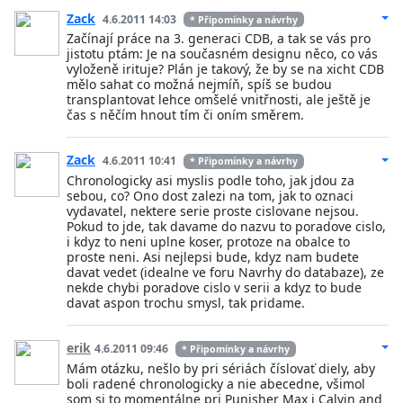
Zack
4.6.2011 14:03
* Připomínky a návrhy
Začínají práce na 3. generaci CDB, a tak se vás pro
jistotu ptám: Je na současném designu něco, co vás
vyloženě irituje? Plán je takový, že by se na xicht CDB
mělo sahat co možná nejmíň, spíš se budou
transplantovat lehce omšelé vnitřnosti, ale ještě je
čas s něčím hnout tím či oním směrem.
Zack
4.6.2011 10:41
* Připomínky a návrhy
Chronologicky asi myslis podle toho, jak jdou za
sebou, co? Ono dost zalezi na tom, jak to oznaci
vydavatel, nektere serie proste cislovane nejsou.
Pokud to jde, tak davame do nazvu to poradove cislo,
i kdyz to neni uplne koser, protoze na obalce to
proste neni. Asi nejlepsi bude, kdyz nam budete
davat vedet (idealne ve foru Navrhy do databaze), ze
nekde chybi poradove cislo v serii a kdyz to bude
davat aspon trochu smysl, tak pridame.
erik
4.6.2011 09:46
* Připomínky a návrhy
Mám otázku, nešlo by pri sériách číslovať diely, aby
boli radené chronologicky a nie abecedne, všimol
som si to momentálne pri Punisher Max i Calvin and