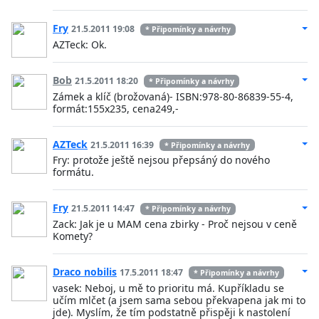
Fry
21.5.2011 19:08
* Připomínky a návrhy
AZTeck: Ok.
Bob
21.5.2011 18:20
* Připomínky a návrhy
Zámek a klíč (brožovaná)- ISBN:978-80-86839-55-4,
formát:155x235, cena249,-
AZTeck
21.5.2011 16:39
* Připomínky a návrhy
Fry: protože ještě nejsou přepsáný do nového
formátu.
Fry
21.5.2011 14:47
* Připomínky a návrhy
Zack: Jak je u MAM cena zbirky - Proč nejsou v ceně
Komety?
Draco nobilis
17.5.2011 18:47
* Připomínky a návrhy
vasek: Neboj, u mě to prioritu má. Kupříkladu se
učím mlčet (a jsem sama sebou překvapena jak mi to
jde). Myslím, že tím podstatně přispěji k nastolení