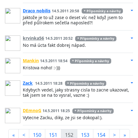
Draco nobilis
14.5.2011 20:58
* Připomínky a návrhy
Jaktože je to už zase o deset víc než když jsem to
před půlrokem sečetla naposled?!
krvinka56
14.5.2011 20:52
* Připomínky a návrhy
No má úcta fakt dobrej nápad.
Mankin
14.5.2011 18:54
* Připomínky a návrhy
Kristova noho! :-)))
Zack
14.5.2011 18:28
* Připomínky a návrhy
Kdybych vedel, jaky strasny cisla to zacne ukazovat,
tak jsem se na to vysral, vazne :)
DEmnoG
14.5.2011 18:25
* Připomínky a návrhy
Vytecne Zacku, diky, ze jsi se dokopal:).
«
<
150
151
152
153
154
>
»