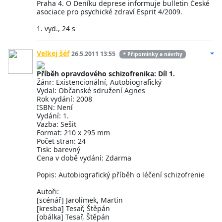
Praha 4. O Deníku deprese informuje bulletin České
asociace pro psychické zdraví Esprit 4/2009.
1. vyd., 24 s
Velkej šéf
26.5.2011 13:55
* Připomínky a návrhy
Příběh opravdového schizofrenika: Díl 1.
Žánr: Existencionální, Autobiografický
Vydal: Občanské sdružení Agnes
Rok vydání: 2008
ISBN: Není
Vydání: 1.
Vazba: Sešit
Format: 210 x 295 mm
Počet stran: 24
Tisk: barevný
Cena v době vydání: Zdarma
Popis: Autobiografický příběh o léčení schizofrenie
Autoři:
[scénář] Jarolímek, Martin
[kresba] Tesař, Štěpán
[obálka] Tesař, Štěpán