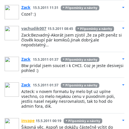
Zack
15.5.2011 11:31
* Připomínky a návrhy
Coze? :)
vachudik007
15.5.2011 08:45
* Připomínky a návrhy
Zack:Bezvadný-Akorát jsem zjistil ,že za pět peněz si
člověk koupí pár komiksů.Jinak dobrý,ale
nepodstatný...
Zack
15.5.2011 01:37
* Připomínky a návrhy
Btw pridal jsem soucet i k CHCI. Coz je jeste desivejsi
pohled :)
Zack
15.5.2011 01:37
* Připomínky a návrhy
Azteck: v novem formatu by melo byt uz uplne
vsechno, co melo nejakou cenu v puvodnim poli,
jestlis nasel nejaky nesrovnalosti, tak to hod do
admin fora, dik.
invape
15.5.2011 00:19
* Připomínky a návrhy
Šikovná věc. Aspoň se dokážu částečně vcítit do