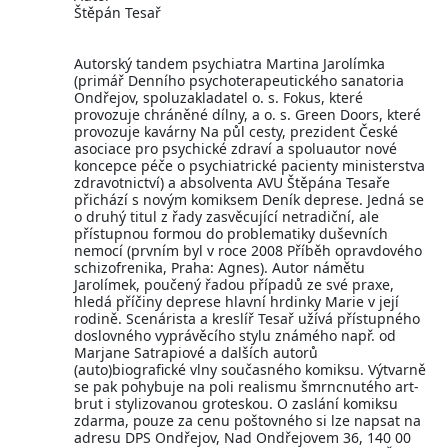
Štěpán Tesař
Autorský tandem psychiatra Martina Jarolímka
(primář Denního psychoterapeutického sanatoria
Ondřejov, spoluzakladatel o. s. Fokus, které
provozuje chráněné dílny, a o. s. Green Doors, které
provozuje kavárny Na půl cesty, prezident České
asociace pro psychické zdraví a spoluautor nové
koncepce péče o psychiatrické pacienty ministerstva
zdravotnictví) a absolventa AVU Štěpána Tesaře
přichází s novým komiksem Deník deprese. Jedná se
o druhý titul z řady zasvěcující netradiční, ale
přístupnou formou do problematiky duševních
nemocí (prvním byl v roce 2008 Příběh opravdového
schizofrenika, Praha: Agnes). Autor námětu
Jarolímek, poučený řadou případů ze své praxe,
hledá příčiny deprese hlavní hrdinky Marie v její
rodině. Scenárista a kreslíř Tesař užívá přístupného
doslovného vyprávěcího stylu známého např. od
Marjane Satrapiové a dalších autorů
(auto)biografické vlny současného komiksu. Výtvarně
se pak pohybuje na poli realismu šmrncnutého art-
brut i stylizovanou groteskou. O zaslání komiksu
zdarma, pouze za cenu poštovného si lze napsat na
adresu DPS Ondřejov, Nad Ondřejovem 36, 140 00