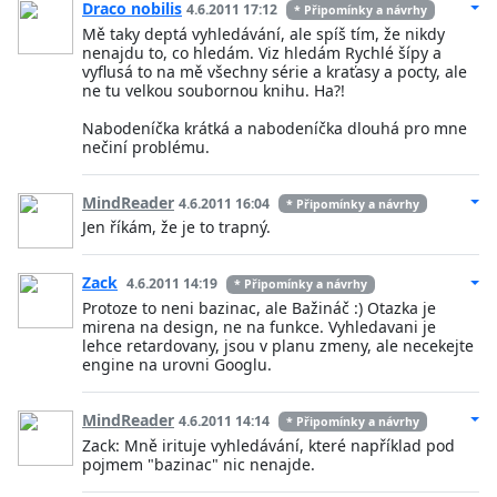
Draco nobilis
4.6.2011 17:12
* Připomínky a návrhy
Mě taky deptá vyhledávání, ale spíš tím, že nikdy
nenajdu to, co hledám. Viz hledám Rychlé šípy a
vyflusá to na mě všechny série a kraťasy a pocty, ale
ne tu velkou soubornou knihu. Ha?!
Nabodeníčka krátká a nabodeníčka dlouhá pro mne
nečiní problému.
MindReader
4.6.2011 16:04
* Připomínky a návrhy
Jen říkám, že je to trapný.
Zack
4.6.2011 14:19
* Připomínky a návrhy
Protoze to neni bazinac, ale Bažináč :) Otazka je
mirena na design, ne na funkce. Vyhledavani je
lehce retardovany, jsou v planu zmeny, ale necekejte
engine na urovni Googlu.
MindReader
4.6.2011 14:14
* Připomínky a návrhy
Zack: Mně irituje vyhledávání, které například pod
pojmem "bazinac" nic nenajde.