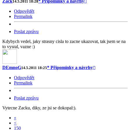
Zack
* Připomínky a návrhy
14.5.2011 18:28
Odpovědět
Permalink
Poslat zprávu
Kdybych vedel, jaky strasny cisla to zacne ukazovat, tak jsem se na
to vysral, vazne :)
DEmnoG
* Připomínky a návrhy
14.5.2011 18:25
Odpovědět
Permalink
Poslat zprávu
Vytecne Zacku, diky, ze jsi se dokopal:).
«
<
150