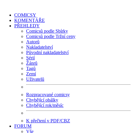
COMICSY
KOMENTÁŘE
PŘEHLEDY
Comicsů podle Sbírky
Comicsů podle Tržní ceny
Autorů
Nakladatelství
Původní nakladatelství
Sérií
Žánrů
Tagů
Zemí
Uživatelů
Rozpracované comicsy
Chybějící obálky
Chybějící rok/měsíc
K přečtení v PDF/CBZ
FORUM
Vše