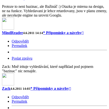
Protoze to neni bazinac, ale Bažináč :) Otazka je mirena na design,
ne na funkce. Vyhledavani je lehce retardovany, jsou v planu zmeny,
ale necekejte engine na urovni Googlu.
MindReader
* Připomínky a návrhy
4.6.2011 14:14
Odpovědět
Permalink
Poslat zprávu
Zack: Mně irituje vyhledávání, které například pod pojmem
"bazinac" nic nenajde.
Zack
* Připomínky a návrhy
4.6.2011 14:03
Odpovědět
Permalink