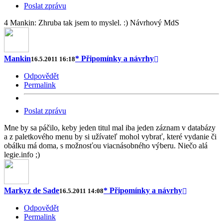
Poslat zprávu
4 Mankin: Zhruba tak jsem to myslel. :) Návrhový MdS
Mankin
* Připomínky a návrhy
16.5.2011 16:18
Odpovědět
Permalink
Poslat zprávu
Mne by sa páčilo, keby jeden titul mal iba jeden záznam v databázy
a z paletkového menu by si užívateľ mohol vybrať, které vydanie či
obálku má doma, s možnosťou viacnásobného výberu. Niečo alá
legie.info ;)
Markyz de Sade
* Připomínky a návrhy
16.5.2011 14:08
Odpovědět
Permalink