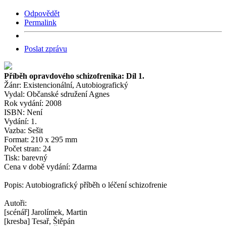
Odpovědět
Permalink
Poslat zprávu
Příběh opravdového schizofrenika: Díl 1.
Žánr: Existencionální, Autobiografický
Vydal: Občanské sdružení Agnes
Rok vydání: 2008
ISBN: Není
Vydání: 1.
Vazba: Sešit
Format: 210 x 295 mm
Počet stran: 24
Tisk: barevný
Cena v době vydání: Zdarma
Popis: Autobiografický příběh o léčení schizofrenie
Autoři:
[scénář] Jarolímek, Martin
[kresba] Tesař, Štěpán