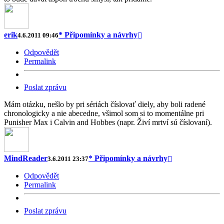
erik
* Připomínky a návrhy
4.6.2011 09:46
Odpovědět
Permalink
Poslat zprávu
Mám otázku, nešlo by pri sériách číslovať diely, aby boli radené
chronologicky a nie abecedne, všimol som si to momentálne pri
Punisher Max i Calvin and Hobbes (napr. Živí mrtví sú číslovaní).
MindReader
* Připomínky a návrhy
3.6.2011 23:37
Odpovědět
Permalink
Poslat zprávu