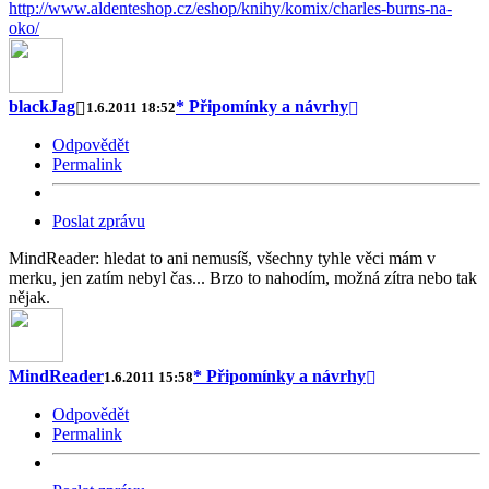
http://www.aldenteshop.cz/eshop/knihy/komix/charles-burns-na-
oko/
blackJag
* Připomínky a návrhy
1.6.2011 18:52
Odpovědět
Permalink
Poslat zprávu
MindReader: hledat to ani nemusíš, všechny tyhle věci mám v
merku, jen zatím nebyl čas... Brzo to nahodím, možná zítra nebo tak
nějak.
MindReader
* Připomínky a návrhy
1.6.2011 15:58
Odpovědět
Permalink