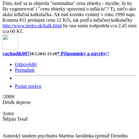
Ehm, keď sa tu objavila "nominálna" cena zbierky - myslíte, že by
šlo vygenerovať i "cenu zbierky upravenú o infláciu"? Tj. niečo ako
akási inflačná kalkulačka. Ak mal komiks vydaný v roku 1990 napr.
Kometa #11 predajnú cenu 12 Kčs, tak podľa inflačnej kalkulačky
http://www.ineko.sk/kalk.html
by ona suma zodpodela cca 2,45 eura
cca 60 Kč.
vachudik007
* Připomínky a návrhy
28.5.2011 15:20
Odpovědět
Permalink
Poslat zprávu
/2009/
Deník deprese
Autor
Štěpán Tesař
Autorský tandem psychiatra Martina Jarolímka (primář Denního