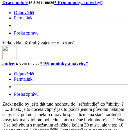
Draco nobilis
* Připomínky a návrhy
16.5.2011 08:26
Odpovědět
Permalink
Poslat zprávu
Vida, vida, už druhý zájemce o to samé...
andre
* Připomínky a návrhy
16.5.2011 07:27
Odpovědět
Permalink
Poslat zprávu
Zack: nešlo by ještě dát tuto hodnotu do "seředit dle" do "sbírky"?
...... Jinak, je to docela vtipný jak to počítá jenom původní nákupní
ceny. Páč pokud se někdo opravdu specializuje na starší raritnější
kusy, tak má, z tohoto pohledu, sbírku méně hodnotnou:) .... Třeba
já se pohybuju s množstvím až někde kolem 30 místa, ale v top 10