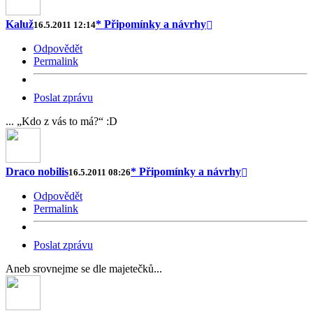
Kaluž
* Připomínky a návrhy
16.5.2011 12:14
Odpovědět
Permalink
Poslat zprávu
... „Kdo z vás to má?“ :D
Draco nobilis
* Připomínky a návrhy
16.5.2011 08:26
Odpovědět
Permalink
Poslat zprávu
Aneb srovnejme se dle majetečků...