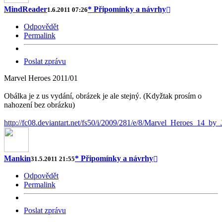
MindReader
* Připomínky a návrhy
1.6.2011 07:26
Odpovědět
Permalink
Poslat zprávu
Marvel Heroes 2011/01
Obálka je z us vydání, obrázek je ale stejný. (Kdyžtak prosím o
nahození bez obrázku)
http://fc08.deviantart.net/fs50/i/2009/281/e/8/Marvel_Heroes_14_by
Mankin
* Připomínky a návrhy
31.5.2011 21:55
Odpovědět
Permalink
Poslat zprávu