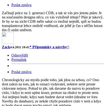
Poslat zprávu
Začínají práce na 3. generaci CDB, a tak se vás pro jistotu ptám: Je
na současném designu něco, co vás vyloženě irituje? Plán je takový,
že by se na xicht CDB mělo sahat co možná nejmíň, spíš se budou
transplantovat lehce omšelé vnitřnosti, ale ještě je čas s něčím hnout
tím či oním směrem.
Zack
* Připomínky a návrhy
4.6.2011 10:41
Odpovědět
Permalink
Poslat zprávu
Chronologicky asi myslis podle toho, jak jdou za sebou, co? Ono
dost zalezi na tom, jak to oznaci vydavatel, nektere serie proste
cislovane nejsou. Pokud to jde, tak davame do nazvu to poradove
cislo, i kdyz to neni uplne koser, protoze na obalce to proste neni.
Asi nejlepsi bude, kdyz nam budete davat vedet (idealne ve foru
Navrhy do databaze), ze nekde chybi poradove cislo v serii a kdyz
to bude davat aspon trochu smysl, tak pridame.