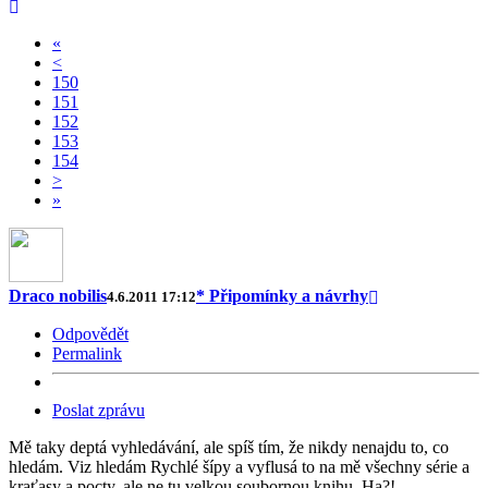
«
<
150
151
152
153
154
>
»
Draco nobilis
* Připomínky a návrhy
4.6.2011 17:12
Odpovědět
Permalink
Poslat zprávu
Mě taky deptá vyhledávání, ale spíš tím, že nikdy nenajdu to, co
hledám. Viz hledám Rychlé šípy a vyflusá to na mě všechny série a
kraťasy a pocty, ale ne tu velkou soubornou knihu. Ha?!