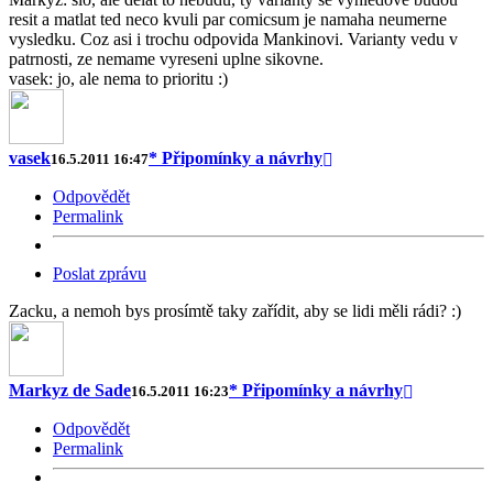
resit a matlat ted neco kvuli par comicsum je namaha neumerne
vysledku. Coz asi i trochu odpovida Mankinovi. Varianty vedu v
patrnosti, ze nemame vyreseni uplne sikovne.
vasek: jo, ale nema to prioritu :)
vasek
* Připomínky a návrhy
16.5.2011 16:47
Odpovědět
Permalink
Poslat zprávu
Zacku, a nemoh bys prosímtě taky zařídit, aby se lidi měli rádi? :)
Markyz de Sade
* Připomínky a návrhy
16.5.2011 16:23
Odpovědět
Permalink