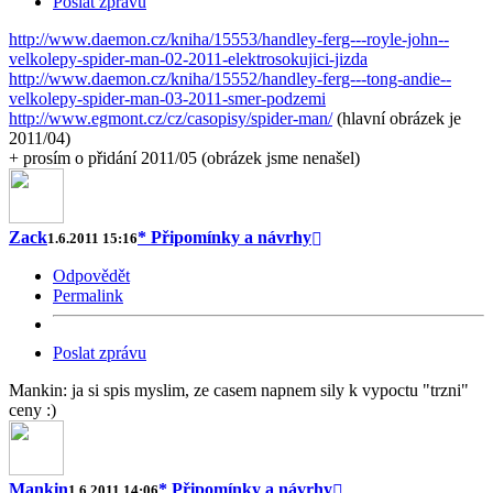
Poslat zprávu
http://www.daemon.cz/kniha/15553/handley-ferg---royle-john--
velkolepy-spider-man-02-2011-elektrosokujici-jizda
http://www.daemon.cz/kniha/15552/handley-ferg---tong-andie--
velkolepy-spider-man-03-2011-smer-podzemi
http://www.egmont.cz/cz/casopisy/spider-man/
(hlavní obrázek je
2011/04)
+ prosím o přidání 2011/05 (obrázek jsme nenašel)
Zack
* Připomínky a návrhy
1.6.2011 15:16
Odpovědět
Permalink
Poslat zprávu
Mankin: ja si spis myslim, ze casem napnem sily k vypoctu "trzni"
ceny :)
Mankin
* Připomínky a návrhy
1.6.2011 14:06