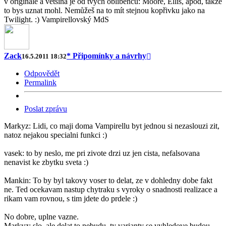
v originále a většina je od tvých oblíbenců: Moore, Ellis, apod, takže
to bys uznat mohl. Nemůžeš na to mít stejnou kopřivku jako na
Twilight. :) Vampirellovský MdS
Zack
* Připomínky a návrhy
16.5.2011 18:32
Odpovědět
Permalink
Poslat zprávu
Markyz: Lidi, co maji doma Vampirellu byt jednou si nezaslouzi zit,
natoz nejakou specialni funkci :)
vasek: to by neslo, me pri zivote drzi uz jen cista, nefalsovana
nenavist ke zbytku sveta :)
Mankin: To by byl takovy voser to delat, ze v dohledny dobe fakt
ne. Ted ocekavam nastup chytraku s vyroky o snadnosti realizace a
rikam vam rovnou, s tim jdete do prdele :)
No dobre, uplne vazne.
Markyz: slo, ale delat to nebudu, ty varianty se vyhledove budou