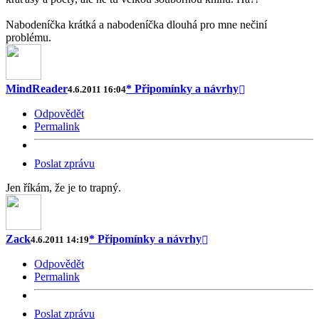
Nabodeníčka krátká a nabodeníčka dlouhá pro mne nečiní
problému.
MindReader
* Připomínky a návrhy
4.6.2011 16:04
Odpovědět
Permalink
Poslat zprávu
Jen říkám, že je to trapný.
Zack
* Připomínky a návrhy
4.6.2011 14:19
Odpovědět
Permalink
Poslat zprávu