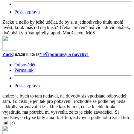
Poslat zprávu
Zacku a nešlo by ještě udělat, že by si u jednotlivého titulu mohl
uvést, kolik máš od něj kusů? Třeba "Se7en" má víc lidí víc obálek,
dvě obálky u Vampirelly, apod. Množstevní MdS
Zack
* Připomínky a návrhy
16.5.2011 12:18
Odpovědět
Permalink
Poslat zprávu
andre: ja bych to tam nedaval, na duvody sis vpodstate odpovedel
sam. To cislo je jen tak pro pobaveni, rozhodne se podle nej neda
jakkoliv srovnavat. Uz takhle kazdy treti, co se k tehle funkci
vyjadruje, ma potrebu mi vysvetlit, ze to je cislo zavadejici. Si
predstav, co by se tady a na fb strhlo, kdybych podle toho zacal lidi
radit :)