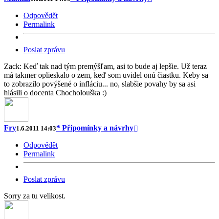
Odpovědět
Permalink
Poslat zprávu
Zack: Keď tak nad tým premýšľam, asi to bude aj lepšie. Už teraz
má takmer oplieskalo o zem, keď som uvidel onú čiastku. Keby sa
to zobrazilo povýšené o infláciu... no, slabšie povahy by sa asi
hlásili o docenta Chocholouška :)
Fry
* Připomínky a návrhy
1.6.2011 14:03
Odpovědět
Permalink
Poslat zprávu
Sorry za tu velikost.