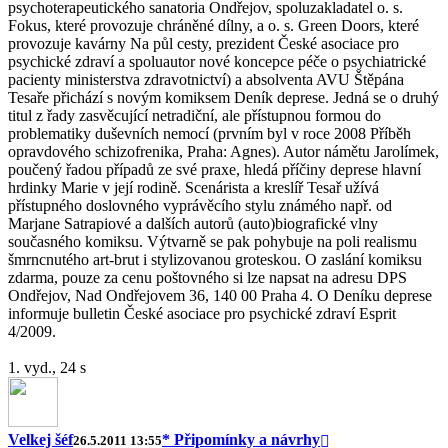
psychoterapeutického sanatoria Ondřejov, spoluzakladatel o. s.
Fokus, které provozuje chráněné dílny, a o. s. Green Doors, které
provozuje kavárny Na půl cesty, prezident České asociace pro
psychické zdraví a spoluautor nové koncepce péče o psychiatrické
pacienty ministerstva zdravotnictví) a absolventa AVU Štěpána
Tesaře přichází s novým komiksem Deník deprese. Jedná se o druhý
titul z řady zasvěcující netradiční, ale přístupnou formou do
problematiky duševních nemocí (prvním byl v roce 2008 Příběh
opravdového schizofrenika, Praha: Agnes). Autor námětu Jarolímek,
poučený řadou případů ze své praxe, hledá příčiny deprese hlavní
hrdinky Marie v její rodině. Scenárista a kreslíř Tesař užívá
přístupného doslovného vyprávěcího stylu známého např. od
Marjane Satrapiové a dalších autorů (auto)biografické vlny
současného komiksu. Výtvarně se pak pohybuje na poli realismu
šmrncnutého art-brut i stylizovanou groteskou. O zaslání komiksu
zdarma, pouze za cenu poštovného si lze napsat na adresu DPS
Ondřejov, Nad Ondřejovem 36, 140 00 Praha 4. O Deníku deprese
informuje bulletin České asociace pro psychické zdraví Esprit
4/2009.
1. vyd., 24 s
Velkej šéf
* Připomínky a návrhy
26.5.2011 13:55