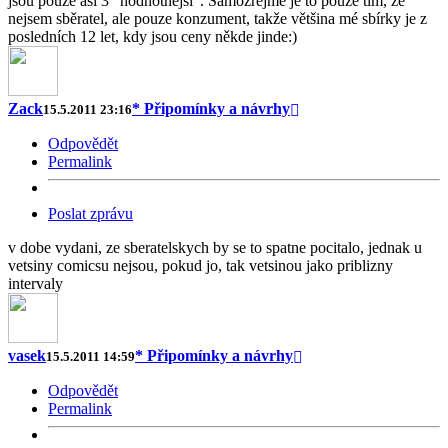
jsou pouze asi 3 "hodnotnější". Samozřejmě je to pouze tim, že
nejsem sběratel, ale pouze konzument, takže většina mé sbírky je z
posledních 12 let, kdy jsou ceny někde jinde:)
Zack
* Připomínky a návrhy
15.5.2011 23:16
Odpovědět
Permalink
Poslat zprávu
v dobe vydani, ze sberatelskych by se to spatne pocitalo, jednak u
vetsiny comicsu nejsou, pokud jo, tak vetsinou jako priblizny
intervaly
vasek
* Připomínky a návrhy
15.5.2011 14:59
Odpovědět
Permalink