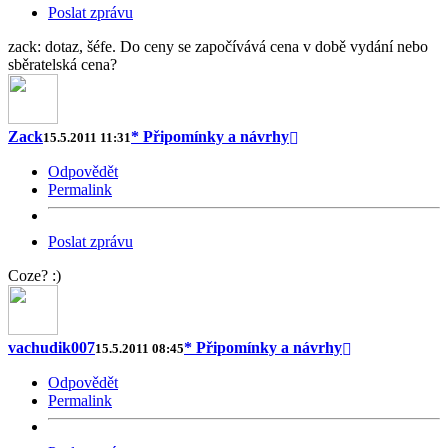
Poslat zprávu
zack: dotaz, šéfe. Do ceny se započívává cena v době vydání nebo
sběratelská cena?
Zack
* Připomínky a návrhy
15.5.2011 11:31
Odpovědět
Permalink
Poslat zprávu
Coze? :)
vachudik007
* Připomínky a návrhy
15.5.2011 08:45
Odpovědět
Permalink