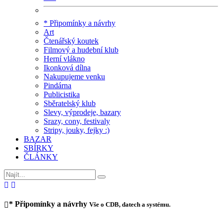
* Připomínky a návrhy
Art
Čtenářský koutek
Filmový a hudební klub
Herní vlákno
Ikonková dílna
Nakupujeme venku
Pindárna
Publicistika
Sběratelský klub
Slevy, výprodeje, bazary
Srazy, cony, festivaly
Stripy, jouky, fejky :)
BAZAR
SBÍRKY
ČLÁNKY
* Připomínky a návrhy
Vše o CDB, datech a systému.