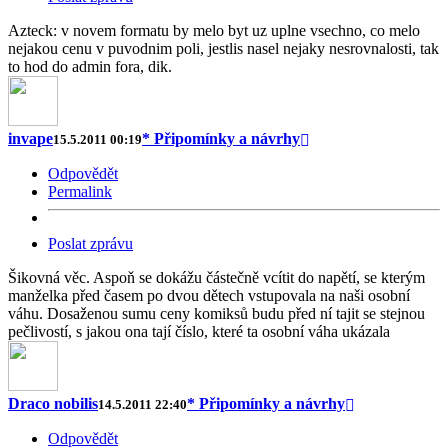
Azteck: v novem formatu by melo byt uz uplne vsechno, co melo
nejakou cenu v puvodnim poli, jestlis nasel nejaky nesrovnalosti, tak
to hod do admin fora, dik.
invape
* Připomínky a návrhy
15.5.2011 00:19
Odpovědět
Permalink
Poslat zprávu
Šikovná věc. Aspoň se dokážu částečně vcítit do napětí, se kterým
manželka před časem po dvou dětech vstupovala na naši osobní
váhu. Dosaženou sumu ceny komiksů budu před ní tajit se stejnou
pečlivostí, s jakou ona tají číslo, které ta osobní váha ukázala
Draco nobilis
* Připomínky a návrhy
14.5.2011 22:40
Odpovědět