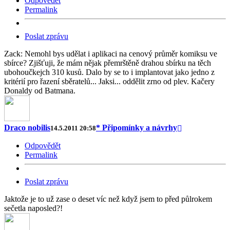
Odpovědět
Permalink
Poslat zprávu
Zack: Nemohl bys udělat i aplikaci na cenový průměr komiksu ve
sbírce? Zjišťuji, že mám nějak přemrštěně drahou sbírku na těch
ubohoučkejch 310 kusů. Dalo by se to i implantovat jako jedno z
kritérií pro řazení sběratelů... Jaksi... oddělit zrno od plev. Kačery
Donaldy od Batmana.
Draco nobilis
* Připomínky a návrhy
14.5.2011 20:58
Odpovědět
Permalink
Poslat zprávu
Jaktože je to už zase o deset víc než když jsem to před půlrokem
sečetla naposled?!