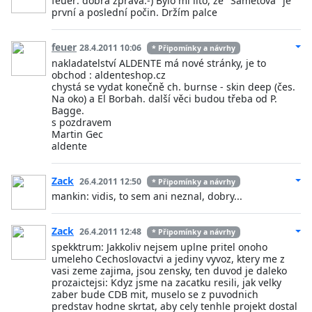
feuer: dobrá zpráva:-) Bylo mi líto, že "Sametová" je
první a poslední počin. Držím palce
feuer
28.4.2011 10:06
* Připomínky a návrhy
nakladatelství ALDENTE má nové stránky, je to
obchod : aldenteshop.cz
chystá se vydat konečně ch. burnse - skin deep (čes.
Na oko) a El Borbah. další věci budou třeba od P.
Bagge.
s pozdravem
Martin Gec
aldente
Zack
26.4.2011 12:50
* Připomínky a návrhy
mankin: vidis, to sem ani neznal, dobry...
Zack
26.4.2011 12:48
* Připomínky a návrhy
spekktrum: Jakkoliv nejsem uplne pritel onoho
umeleho Cechoslovactvi a jediny vyvoz, ktery me z
vasi zeme zajima, jsou zensky, ten duvod je daleko
prozaictejsi: Kdyz jsme na zacatku resili, jak velky
zaber bude CDB mit, muselo se z puvodnich
predstav hodne skrtat, aby cely tenhle projekt dostal