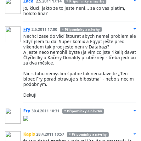
Zack
2.5.2011 17:14
* Připomínky a návrhy
Jo, kluci, jakto ze to jeste neni... za co vas platim,
holoto lina?
Fry
2.5.2011 17:00
* Připomínky a návrhy
Nechci zase do věcí štourat abych nemel problem ale
když jsem tu dal Super komix a Egypt ješte pred
víkendem tak proc jeste neni v Databazi?
A jeste neco nemohli byste (ja vim co jste rikali) davat
Čtyřlístky a Kačery Donaldy pruběžněji - třeba jednou
za dva měsíce.
Nic s toho nemyslim špatne tak nenadavejte ,,Ten
blbec Fry porad otravuje s blbostma'' - nebo s necim
podobnym.
Dekuji
Fry
30.4.2011 10:31
* Připomínky a návrhy
Kapis
28.4.2011 10:57
* Připomínky a návrhy