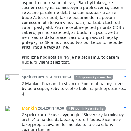
aspon trochu realne obrysy. Plan byl takovy, ze
zacnem ceskyma comicsovyma publikacema, casem
se zacne paralerne delat na comicsdb.sk a az se
bude Azteck nudit, tak se pustime do mapovani
comicsum otistenym v novinach, na krabickach od
zubni pasty atd. Pro me osobne je ted priorita CDB v
zaberu, jak ho znate ted, az budu mit pocit, ze tu
neni zadna dalsi prace, zacnu pripravovat nejaky
prilepky na SK a novinovou tvorbu. Letos to nebude.
Pristi rok ale taky asi ne.
Priblizna hodnota sbirky je na seznamu, to casem
bude, trivialni zalezitost.
spekktrum
26.4.2011 10:54
* Připomínky a návrhy
2 Mankin: Poznám tú stránku. Som mal na mysli, že
by bolo super, keby to všetko bolo na jednej stránke...
:)
Mankin
26.4.2011 10:50
* Připomínky a návrhy
2 spekktrum: Skús si vygoogliť "Slovenský komiksový
archív" a nájdeš databázu, ktorú hľadáš. Síce nie v
takej prepracovanej forme ako tu, ale zákaldný
zoznam tam je: