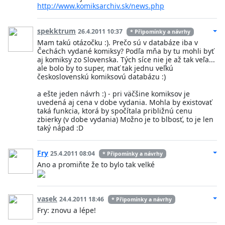
http://www.komiksarchiv.sk/news.php
spekktrum
26.4.2011 10:37
* Připomínky a návrhy
Mam takú otázočku :). Prečo sú v databáze iba v
Čechách vydané komiksy? Podľa mňa by tu mohli byť
aj komiksy zo Slovenska. Tých síce nie je až tak veľa...
ale bolo by to super, mať tak jednu veľkú
československú komiksovú databázu :)
a ešte jeden návrh :) - pri väčšine komiksov je
uvedená aj cena v dobe vydania. Mohla by existovať
taká funkcia, ktorá by spočítala približnú cenu
zbierky (v dobe vydania) Možno je to blbosť, to je len
taký nápad :D
Fry
25.4.2011 08:04
* Připomínky a návrhy
Ano a promiňte že to bylo tak velké
vasek
24.4.2011 18:46
* Připomínky a návrhy
Fry: znovu a lépe!