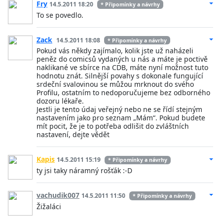
Fry
14.5.2011 18:20
* Připomínky a návrhy
To se povedlo.
Zack
14.5.2011 18:08
* Připomínky a návrhy
Pokud vás někdy zajímalo, kolik jste už naházeli
peněz do comicsů vydaných u nás a máte je poctivě
naklikané ve sbírce na CDB, máte nyní možnost tuto
hodnotu znát. Silnější povahy s dokonale fungující
srdeční svalovinou se můžou mrknout do svého
Profilu, ostatním to nedoporučujeme bez odborného
dozoru lékaře.
Jestli je tento údaj veřejný nebo ne se řídí stejným
nastavením jako pro seznam „Mám“. Pokud budete
mít pocit, že je to potřeba odlišit do zvláštních
nastavení, dejte vědět
Kapis
14.5.2011 15:19
* Připomínky a návrhy
ty jsi taky náramný rošťák :-D
vachudik007
14.5.2011 11:50
* Připomínky a návrhy
Žižaláci