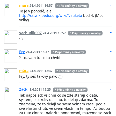
mára
24.4.2011 16:57
* Připomínky a návrhy
To je v pohodě, ale
http://cs.wikipedia.org/wiki/Netiketa
bod 4. (Moc
velký)
vachudik007
24.4.2011 15:57
* Připomínky a návrhy
:-)
Fry
24.4.2011 15:37
* Připomínky a návrhy
? - davam tu co tu chybí
mára
24.4.2011 12:37
* Připomínky a návrhy
Fry, ty seš takový pako :)))
Zack
8.4.2011 15:25
* Připomínky a návrhy
Tak naposled: vsichni co se zde staraji o data,
system, o cokoliv dalsiho, to delaji zdarma. To
znamena, ze to delaji ve svem volnem case, podle
sve vlastni chuti, ve svem vlastnim tempu. Az budou
za tuto cinnost nalezite honorovani, muzeme se zacit