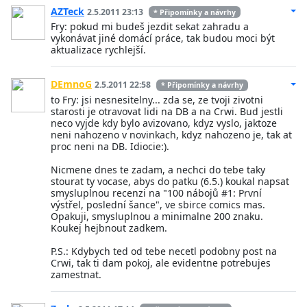
AZTeck
2.5.2011 23:13
* Připomínky a návrhy
Fry: pokud mi budeš jezdit sekat zahradu a
vykonávat jiné domácí práce, tak budou moci být
aktualizace rychlejší.
DEmnoG
2.5.2011 22:58
* Připomínky a návrhy
to Fry: jsi nesnesitelny... zda se, ze tvoji zivotni
starosti je otravovat lidi na DB a na Crwi. Bud jestli
neco vyjde kdy bylo avizovano, kdyz vyslo, jaktoze
neni nahozeno v novinkach, kdyz nahozeno je, tak at
proc neni na DB. Idiocie:).
Nicmene dnes te zadam, a nechci do tebe taky
stourat ty vocase, abys do patku (6.5.) koukal napsat
smysluplnou recenzi na "100 nábojů #1: První
výstřel, poslední šance", ve sbirce comics mas.
Opakuji, smysluplnou a minimalne 200 znaku.
Koukej hejbnout zadkem.
P.S.: Kdybych ted od tebe necetl podobny post na
Crwi, tak ti dam pokoj, ale evidentne potrebujes
zamestnat.