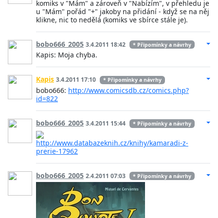
komiks v "Mám" a zároveň v "Nabízím", v přehledu je
u "Mám" pořád "+" jakoby na přidání - když se na něj
klikne, nic to nedělá (komiks ve sbírce stále je).
bobo666_2005
3.4.2011 18:42
* Připomínky a návrhy
Kapis: Moja chyba.
Kapis
3.4.2011 17:10
* Připomínky a návrhy
bobo666:
http://www.comicsdb.cz/comics.php?
id=822
bobo666_2005
3.4.2011 15:44
* Připomínky a návrhy
http://www.databazeknih.cz/knihy/kamaradi-z-
prerie-17962
bobo666_2005
2.4.2011 07:03
* Připomínky a návrhy