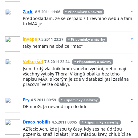
Zack
8.5.2011 11:06
* Připomínky a návrhy
Predpokladam, ze se cerpalo z Crewniho webu a tam
to MAX je.
invape
7.5.2011 23:27
* Připomínky a návrhy
taky nemám na obálce "max"
Velkej šéf
7.5.2011 22:24
* Připomínky a návrhy
Jsem hrdý vlastník limitovaného vydání, nebo mají
všechny výtisky Thora: Vikingů obálku bez toho
nápisu MAX, s kterým je zde v databázi (asi zaslána
pracovní verze obálky).
Fry
4.5.2011 09:59
* Připomínky a návrhy
DEmnoG: Ja nevandruju do lidi
Draco nobilis
4.5.2011 00:45
* Připomínky a návrhy
AZTeck: Ach, kde jsou ty časy, kdy ses na údržbu
pozemku snažil zlákat jinou mladou krev, chlubící se