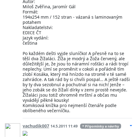
Autor:
Miloš Zvěřina, Jaromír Gál
Formát:
194x254 mm / 152 stran - vázaná s laminovaným
potahem
Nakladatelstvi:
EDICE ČT
Jazyk vydání:
čeština
Po každém dešti vyjde sluníčko! A přesně na to se
těší dva Žížaláci. Žíža je modrý a Žoža červený, ale
důležitější je, že jsou to náramní rošťáci a rádi tropí
neplechy. Umí se proměnit v cokoli a pořádně tím
zlobí Kosáka, který má hnízdo na stromě v té samé
zahrádce. A tak rád by si chvíli pospal… A ještě radši
by ty dva sezobnul a pochutnal si na nich! Jenže –
jeho zobák se do žížalí dírky v zemi prostě nevejde.
Žížaláci jsou totiž ohromně mrštní a občas mu
vyvádějí pěkné kousky!
Komiksová knížka pro nejmenší čtenáře podle
oblíbeného večerníčku.
vachudik007
14.5.2011 11:49
* Připomínky a návrhy