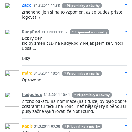
Zack
31.3.2011 11:38
* Připomínky a návrhy
Zmeneno, jen si na to vzpomen, az se budes priste
logovat :)
RudyRod
31.3.2011 11:32
* Připomínky a návrhy
Dobry den,
slo by zmenit ID na RudyRod ? Nejak jsem se v noci
upsal...
Diky !
mára
31.3.2011 10:51
* Připomínky a návrhy
Opraveno.
hedgehog
31.3.2011 10:41
* Připomínky a návrhy
Z toho odkazu na nominace (na titulce) by bylo dobré
odstranit tu tečku na konci, než nějaký Fry s pěnou u
pusy začne vykřikovat, že Not Found.
Kapis
31.3.2011 07:38
* Připomínky a návrhy