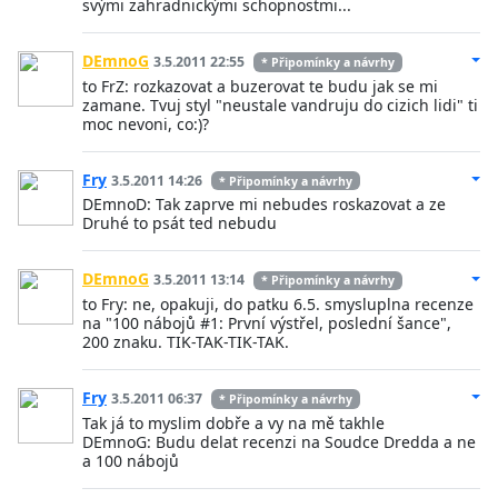
svými zahradnickými schopnostmi...
DEmnoG
3.5.2011 22:55
* Připomínky a návrhy
to FrZ: rozkazovat a buzerovat te budu jak se mi
zamane. Tvuj styl "neustale vandruju do cizich lidi" ti
moc nevoni, co:)?
Fry
3.5.2011 14:26
* Připomínky a návrhy
DEmnoD: Tak zaprve mi nebudes roskazovat a ze
Druhé to psát ted nebudu
DEmnoG
3.5.2011 13:14
* Připomínky a návrhy
to Fry: ne, opakuji, do patku 6.5. smysluplna recenze
na "100 nábojů #1: První výstřel, poslední šance",
200 znaku. TIK-TAK-TIK-TAK.
Fry
3.5.2011 06:37
* Připomínky a návrhy
Tak já to myslim dobře a vy na mě takhle
DEmnoG: Budu delat recenzi na Soudce Dredda a ne
a 100 nábojů