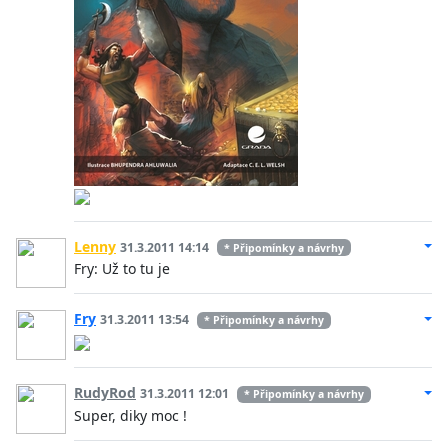
Lenny
31.3.2011 14:14
* Připomínky a návrhy
Fry: Už to tu je
Fry
31.3.2011 13:54
* Připomínky a návrhy
RudyRod
31.3.2011 12:01
* Připomínky a návrhy
Super, diky moc !