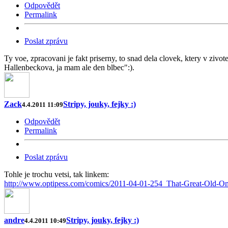
Odpovědět
Permalink
Poslat zprávu
Ty voe, zpracovani je fakt priserny, to snad dela clovek, ktery v zivo
Hallenbeckova, ja mam ale den blbec":).
Zack
Stripy, jouky, fejky :)
4.4.2011 11:09
Odpovědět
Permalink
Poslat zprávu
Tohle je trochu vetsi, tak linkem:
http://www.optipess.com/comics/2011-04-01-254_That-Great-Old-O
andre
Stripy, jouky, fejky :)
4.4.2011 10:49