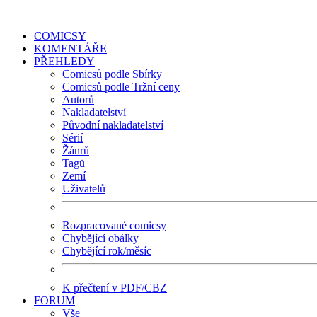
COMICSY
KOMENTÁŘE
PŘEHLEDY
Comicsů podle Sbírky
Comicsů podle Tržní ceny
Autorů
Nakladatelství
Původní nakladatelství
Sérií
Žánrů
Tagů
Zemí
Uživatelů
Rozpracované comicsy
Chybějící obálky
Chybějící rok/měsíc
K přečtení v PDF/CBZ
FORUM
Vše