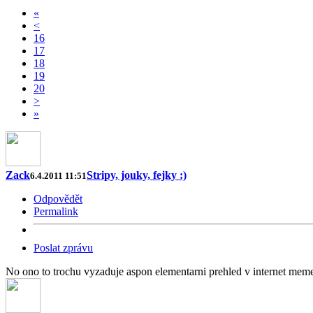
«
<
16
17
18
19
20
>
»
Zack
Stripy, jouky, fejky :)
6.4.2011 11:51
Odpovědět
Permalink
Poslat zprávu
No ono to trochu vyzaduje aspon elementarni prehled v internet meme