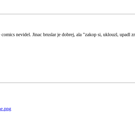
te comics nevidel. Jinac bruslar je dobrej, ala "zakop si, uklouzl, upad
ne.png