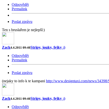
Odpovědět
Permalink
Poslat zprávu
Ten s bruslařem je nejlepší:)
Zack
Stripy, jouky, fejky :)
4.4.2011 09:40
Odpovědět
Permalink
Poslat zprávu
(nejaky to info k te kampani
http://www.designtaxi.com/news/34398
Zack
Stripy, jouky, fejky :)
4.4.2011 09:40
Odpovědět