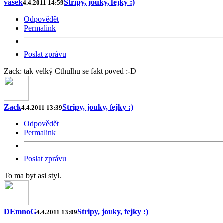
vasek
Stripy, jouky, fejky :)
4.4.2011 14:59
Odpovědět
Permalink
Poslat zprávu
Zack: tak velký Cthulhu se fakt poved :-D
Zack
Stripy, jouky, fejky :)
4.4.2011 13:39
Odpovědět
Permalink
Poslat zprávu
To ma byt asi styl.
DEmnoG
Stripy, jouky, fejky :)
4.4.2011 13:09