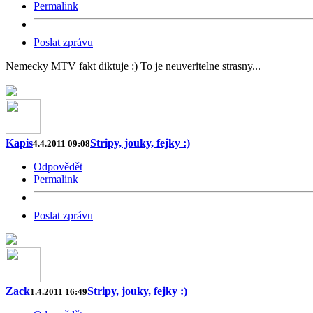
Permalink
Poslat zprávu
Nemecky MTV fakt diktuje :) To je neuveritelne strasny...
Kapis
Stripy, jouky, fejky :)
4.4.2011 09:08
Odpovědět
Permalink
Poslat zprávu
Zack
Stripy, jouky, fejky :)
1.4.2011 16:49