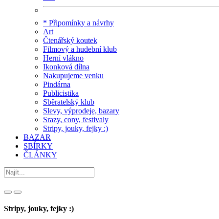
* Připomínky a návrhy
Art
Čtenářský koutek
Filmový a hudební klub
Herní vlákno
Ikonková dílna
Nakupujeme venku
Pindárna
Publicistika
Sběratelský klub
Slevy, výprodeje, bazary
Srazy, cony, festivaly
Stripy, jouky, fejky :)
BAZAR
SBÍRKY
ČLÁNKY
Stripy, jouky, fejky :)