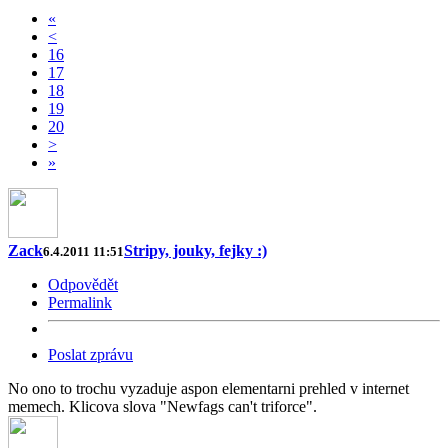
«
<
16
17
18
19
20
>
»
Zack
Stripy, jouky, fejky :)
6.4.2011 11:51
Odpovědět
Permalink
Poslat zprávu
No ono to trochu vyzaduje aspon elementarni prehled v internet
memech. Klicova slova "Newfags can't triforce".