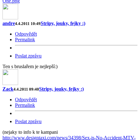
One.png
andre
Stripy, jouky, fejky :)
4.4.2011 10:49
Odpovědět
Permalink
Poslat zprávu
Ten s bruslařem je nejlepší:)
Zack
Stripy, jouky, fejky :)
4.4.2011 09:40
Odpovědět
Permalink
Poslat zprávu
(nejaky to info k te kampani
http://www.designtaxi.com/news/34398/Sex-is-No-Accident-MTV-