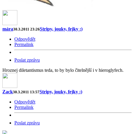
mára
Stripy, jouky, fejky :)
30.3.2011 23:26
Odpovědět
Permalink
Poslat zprávu
Hroznej diletantismus teda, to by bylo čitelnější i v hieroglyfech.
Zack
Stripy, jouky, fejky :)
30.3.2011 13:57
Odpovědět
Permalink
Poslat zprávu