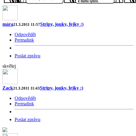
mára
Stripy, jouky, fejky :)
21.3.2011 11:57
Odpovědět
Permalink
Poslat zprávu
skvělej
Zack
Stripy, jouky, fejky :)
21.3.2011 11:43
Odpovědět
Permalink
Poslat zprávu