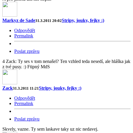
Markyz de Sade
Stripy, jouky, fejky :)
31.3.2011 20:02
Odpovědět
Permalink
Poslat zprávu
4 Zack: Ty ses v tom nenašel? Ten vzhled teda nesedí, ale hláška jak
z tvé pusy. :) Ftipný MdS
Zack
Stripy, jouky, fejky :)
31.3.2011 11:21
Odpovědět
Permalink
Poslat zprávu
Skvely, vazne. Ty sem laskave taky uz nic nedavej.