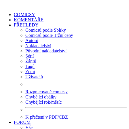
COMICSY
KOMENTÁŘE
PŘEHLEDY
Comicsů podle Sbírky
Comicsů podle Tržní ceny
Autorů
Nakladatelství
Původní nakladatelství
Sérií
Žánrů
Tagů
Zemí
Uživatelů
Rozpracované comicsy
Chybějící obálky
Chybějící rok/měsíc
K přečtení v PDF/CBZ
FORUM
Vše