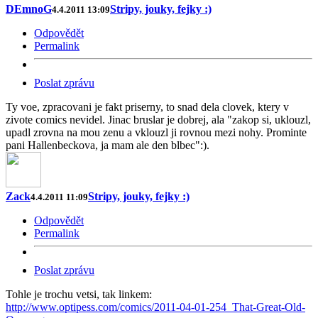
DEmnoG
Stripy, jouky, fejky :)
4.4.2011 13:09
Odpovědět
Permalink
Poslat zprávu
Ty voe, zpracovani je fakt priserny, to snad dela clovek, ktery v
zivote comics nevidel. Jinac bruslar je dobrej, ala "zakop si, uklouzl,
upadl zrovna na mou zenu a vklouzl ji rovnou mezi nohy. Prominte
pani Hallenbeckova, ja mam ale den blbec":).
Zack
Stripy, jouky, fejky :)
4.4.2011 11:09
Odpovědět
Permalink
Poslat zprávu
Tohle je trochu vetsi, tak linkem:
http://www.optipess.com/comics/2011-04-01-254_That-Great-Old-