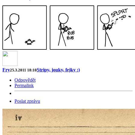
Fry
Stripy, jouky, fejky :)
25.3.2011 18:10
Odpovědět
Permalink
Poslat zprávu