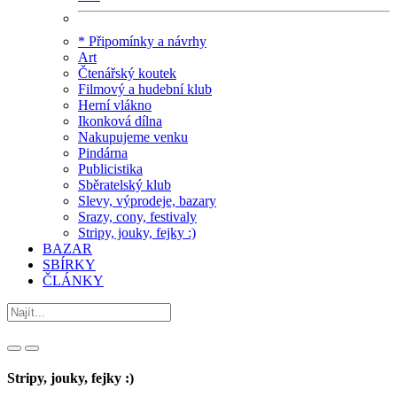
* Připomínky a návrhy
Art
Čtenářský koutek
Filmový a hudební klub
Herní vlákno
Ikonková dílna
Nakupujeme venku
Pindárna
Publicistika
Sběratelský klub
Slevy, výprodeje, bazary
Srazy, cony, festivaly
Stripy, jouky, fejky :)
BAZAR
SBÍRKY
ČLÁNKY
Stripy, jouky, fejky :)