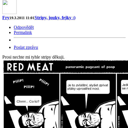
Fry
Stripy, jouky, fejky :)
19.3.2011 11:01
Odpovědět
Permalink
Poslat zprávu
Prosi nechte mi tyhle stripy děkuji.