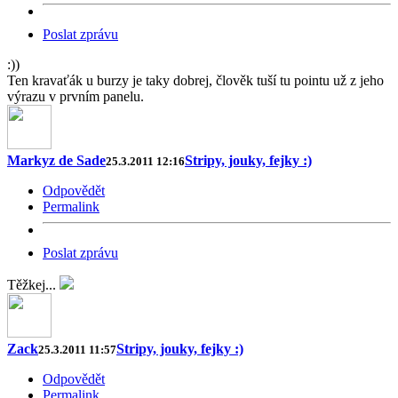
Poslat zprávu
:))
Ten kravaťák u burzy je taky dobrej, člověk tuší tu pointu už z jeho
výrazu v prvním panelu.
Markyz de Sade
Stripy, jouky, fejky :)
25.3.2011 12:16
Odpovědět
Permalink
Poslat zprávu
Těžkej...
Zack
Stripy, jouky, fejky :)
25.3.2011 11:57
Odpovědět
Permalink