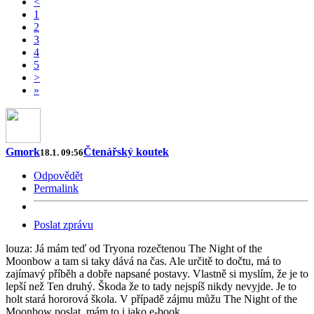
<
1
2
3
4
5
>
»
Gmork
Čtenářský koutek
18.1. 09:56
Odpovědět
Permalink
Poslat zprávu
louza: Já mám teď od Tryona rozečtenou The Night of the
Moonbow a tam si taky dává na čas. Ale určitě to dočtu, má to
zajímavý příběh a dobře napsané postavy. Vlastně si myslím, že je to
lepší než Ten druhý. Škoda že to tady nejspíš nikdy nevyjde. Je to
holt stará hororová škola. V případě zájmu můžu The Night of the
Moonbow poslat, mám to i jako e-book.