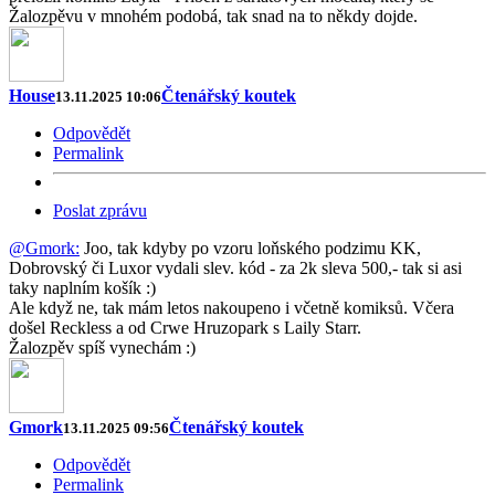
Žalozpěvu v mnohém podobá, tak snad na to někdy dojde.
House
Čtenářský koutek
13.11.2025 10:06
Odpovědět
Permalink
Poslat zprávu
@Gmork:
Joo, tak kdyby po vzoru loňského podzimu KK,
Dobrovský či Luxor vydali slev. kód - za 2k sleva 500,- tak si asi
taky naplním košík :)
Ale když ne, tak mám letos nakoupeno i včetně komiksů. Včera
došel Reckless a od Crwe Hruzopark s Laily Starr.
Žalozpěv spíš vynechám :)
Gmork
Čtenářský koutek
13.11.2025 09:56
Odpovědět
Permalink