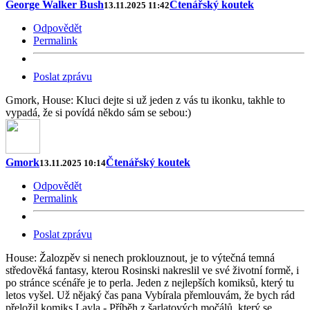
George Walker Bush
Čtenářský koutek
13.11.2025 11:42
Odpovědět
Permalink
Poslat zprávu
Gmork, House: Kluci dejte si už jeden z vás tu ikonku, takhle to
vypadá, že si povídá někdo sám se sebou:)
Gmork
Čtenářský koutek
13.11.2025 10:14
Odpovědět
Permalink
Poslat zprávu
House: Žalozpěv si nenech proklouznout, je to výtečná temná
středověká fantasy, kterou Rosinski nakreslil ve své životní formě, i
po stránce scénáře je to perla. Jeden z nejlepších komiksů, který tu
letos vyšel. Už nějaký čas pana Vybírala přemlouvám, že bych rád
přeložil komiks Layla - Příběh z šarlatových močálů, který se