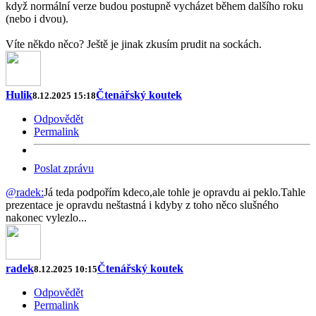
když normální verze budou postupně vycházet během dalšího roku
(nebo i dvou).
Víte někdo něco? Ještě je jinak zkusím prudit na sockách.
Hulik
Čtenářský koutek
8.12.2025 15:18
Odpovědět
Permalink
Poslat zprávu
@radek:
Já teda podpořím kdeco,ale tohle je opravdu ai peklo.Tahle
prezentace je opravdu neštastná i kdyby z toho něco slušného
nakonec vylezlo...
radek
Čtenářský koutek
8.12.2025 10:15
Odpovědět
Permalink