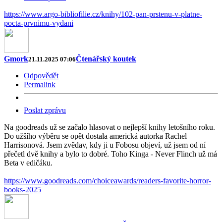
https://www.argo-bibliofilie.cz/knihy/102-pan-prstenu-v-platne-
pocta-prvnimu-vydani
Gmork
Čtenářský koutek
21.11.2025 07:06
Odpovědět
Permalink
Poslat zprávu
Na goodreads už se začalo hlasovat o nejlepší knihy letošního roku.
Do užšího výběru se opět dostala americká autorka Rachel
Harrisonová. Jsem zvědav, kdy ji u Fobosu objeví, už jsem od ní
přečetl dvě knihy a bylo to dobré. Toho Kinga - Never Flinch už má
Beta v edičáku.
https://www.goodreads.com/choiceawards/readers-favorite-horror-
books-2025