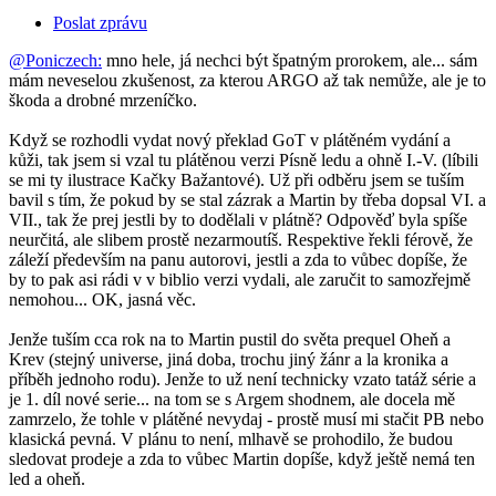
Poslat zprávu
@Poniczech:
mno hele, já nechci být špatným prorokem, ale... sám
mám neveselou zkušenost, za kterou ARGO až tak nemůže, ale je to
škoda a drobné mrzeníčko.
Když se rozhodli vydat nový překlad GoT v plátěném vydání a
kůži, tak jsem si vzal tu plátěnou verzi Písně ledu a ohně I.-V. (líbili
se mi ty ilustrace Kačky Bažantové). Už při odběru jsem se tuším
bavil s tím, že pokud by se stal zázrak a Martin by třeba dopsal VI. a
VII., tak že prej jestli by to dodělali v plátně? Odpověď byla spíše
neurčitá, ale slibem prostě nezarmoutíš. Respektive řekli férově, že
záleží především na panu autorovi, jestli a zda to vůbec dopíše, že
by to pak asi rádi v v biblio verzi vydali, ale zaručit to samozřejmě
nemohou... OK, jasná věc.
Jenže tuším cca rok na to Martin pustil do světa prequel Oheň a
Krev (stejný universe, jiná doba, trochu jiný žánr a la kronika a
příběh jednoho rodu). Jenže to už není technicky vzato tatáž série a
je 1. díl nové serie... na tom se s Argem shodnem, ale docela mě
zamrzelo, že tohle v plátěné nevydaj - prostě musí mi stačit PB nebo
klasická pevná. V plánu to není, mlhavě se prohodilo, že budou
sledovat prodeje a zda to vůbec Martin dopíše, když ještě nemá ten
led a oheň.