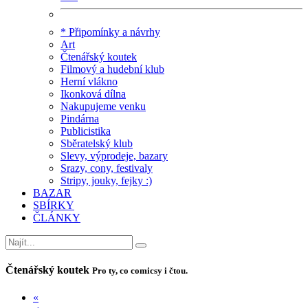
* Připomínky a návrhy
Art
Čtenářský koutek
Filmový a hudební klub
Herní vlákno
Ikonková dílna
Nakupujeme venku
Pindárna
Publicistika
Sběratelský klub
Slevy, výprodeje, bazary
Srazy, cony, festivaly
Stripy, jouky, fejky :)
BAZAR
SBÍRKY
ČLÁNKY
Čtenářský koutek
Pro ty, co comicsy i čtou.
«