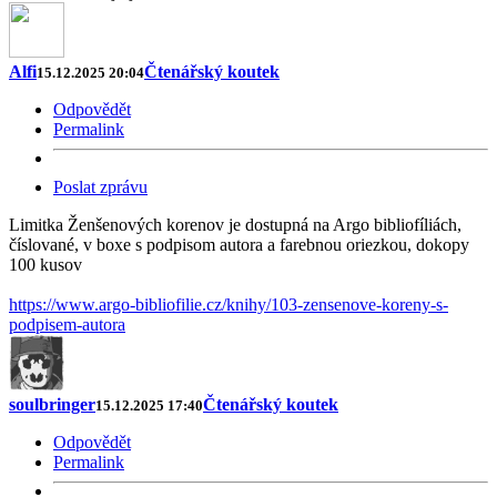
Alfi
Čtenářský koutek
15.12.2025 20:04
Odpovědět
Permalink
Poslat zprávu
Limitka Ženšenových korenov je dostupná na Argo bibliofíliách,
číslované, v boxe s podpisom autora a farebnou oriezkou, dokopy
100 kusov
https://www.argo-bibliofilie.cz/knihy/103-zensenove-koreny-s-
podpisem-autora
soulbringer
Čtenářský koutek
15.12.2025 17:40
Odpovědět
Permalink