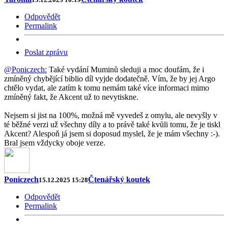
Odpovědět
Permalink
Poslat zprávu
@Poniczech:
Také vydání Muminů sleduji a moc doufám, že i
zmíněný chybějící biblio díl vyjde dodatečně. Vím, že by jej Argo
chtělo vydat, ale zatím k tomu nemám také více informaci mimo
zmíněný fakt, že Akcent už to nevytiskne.
Nejsem si jist na 100%, možná mě vyvedeš z omylu, ale nevyšly v
té běžné verzi už všechny díly a to právě také kvůli tomu, že je tiskl
Akcent? Alespoň já jsem si doposud myslel, že je mám všechny :-).
Bral jsem vždycky oboje verze.
Poniczech
Čtenářský koutek
15.12.2025 15:28
Odpovědět
Permalink