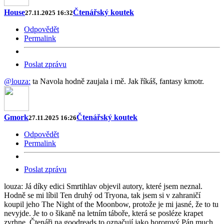
House
Čtenářský koutek
27.11.2025 16:32
Odpovědět
Permalink
Poslat zprávu
@louza:
ta Navola hodně zaujala i mě. Jak říkáš, fantasy kmotr.
Gmork
Čtenářský koutek
27.11.2025 16:26
Odpovědět
Permalink
Poslat zprávu
louza: Já díky edici Smrtihlav objevil autory, které jsem neznal.
Hodně se mi líbil Ten druhý od Tryona, tak jsem si v zahraničí
koupil jeho The Night of the Moonbow, protože je mi jasné, že to tu
nevyjde. Je to o šikaně na letním táboře, která se posléze krapet
zvrhne. Čtenáři na goodreads to označují jako hororový Pán much.