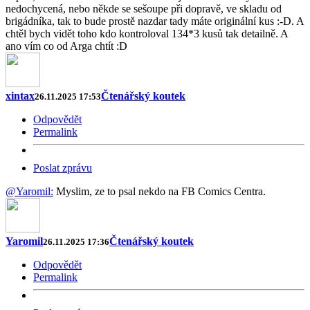
nedochycená, nebo někde se sešoupe při dopravě, ve skladu od
brigádníka, tak to bude prostě nazdar tady máte originální kus :-D. A
chtěl bych vidět toho kdo kontroloval 134*3 kusů tak detailně. A
ano vím co od Arga chtít :D
xintax
Čtenářský koutek
26.11.2025 17:53
Odpovědět
Permalink
Poslat zprávu
@Yaromil:
Myslim, ze to psal nekdo na FB Comics Centra.
Yaromil
Čtenářský koutek
26.11.2025 17:36
Odpovědět
Permalink