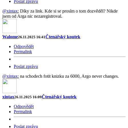
Poslat zprávu
@xintax:
Díky za link. Kde si se prosím o tom dozvěděl? Nikde
jsem od Arga nic nezaregistroval.
Walome
Čtenářský koutek
26.11.2025 16:41
Odpovědět
Permalink
Poslat zprávu
@xintax:
na schodech fotit knizku za 6000, Argo never changes.
xintax
Čtenářský koutek
26.11.2025 16:09
Odpovědět
Permalink
Poslat zprávu