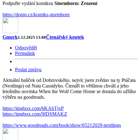
Podpořte vydání komiksu
Stormborn: Zrození
https://donio.cz/komiks-stormborn
Gmork
Čtenářský koutek
1.12.2025 13:08
Odpovědět
Permalink
Poslat zprávu
Aktuální balíček od Dobrovského, nejvíc jsem zvědav na ty Ptáčata
(Nestlings) od Nata Cassidyho. Čtenáři to většinou chválí a jeho
letošního novinka When the Wolf Come Home se dostala do užšího
výběru na goodreads.
https://imgbox.com/bKAbTjxP
https://imgbox.com/9fDSMAKZ
https://www.goodreads.com/book/show/65212029-nestlings