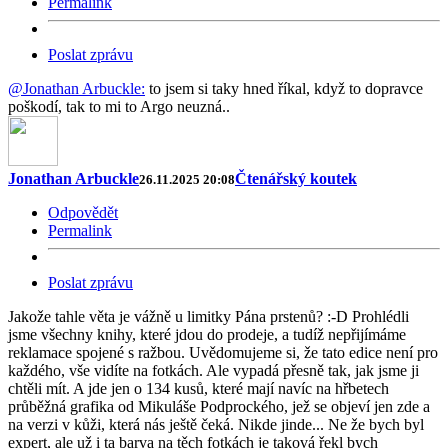
Permalink
Poslat zprávu
@Jonathan Arbuckle:
to jsem si taky hned říkal, když to dopravce
poškodí, tak to mi to Argo neuzná..
Jonathan Arbuckle
Čtenářský koutek
26.11.2025 20:08
Odpovědět
Permalink
Poslat zprávu
Jakože tahle věta je vážně u limitky Pána prstenů? :-D Prohlédli
jsme všechny knihy, které jdou do prodeje, a tudíž nepřijímáme
reklamace spojené s ražbou. Uvědomujeme si, že tato edice není pro
každého, vše vidíte na fotkách. Ale vypadá přesně tak, jak jsme ji
chtěli mít. A jde jen o 134 kusů, které mají navíc na hřbetech
průběžná grafika od Mikuláše Podprockého, jež se objeví jen zde a
na verzi v kůži, která nás ještě čeká. Nikde jinde... Ne že bych byl
expert, ale už i ta barva na těch fotkách je taková řekl bych