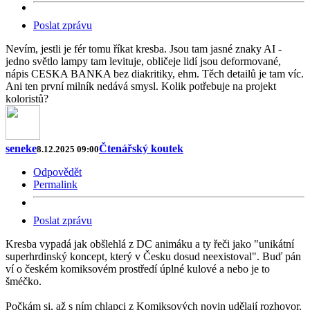
Poslat zprávu
Nevím, jestli je fér tomu říkat kresba. Jsou tam jasné znaky AI -
jedno světlo lampy tam levituje, obličeje lidí jsou deformované,
nápis CESKA BANKA bez diakritiky, ehm. Těch detailů je tam víc.
Ani ten první milník nedává smysl. Kolik potřebuje na projekt
koloristů?
seneke
Čtenářský koutek
8.12.2025 09:00
Odpovědět
Permalink
Poslat zprávu
Kresba vypadá jak obšlehlá z DC animáku a ty řeči jako "unikátní
superhrdinský koncept, který v Česku dosud neexistoval". Buď pán
ví o českém komiksovém prostředí úplné kulové a nebo je to
šméčko.
Počkám si, až s ním chlapci z Komiksových novin udělají rozhovor.