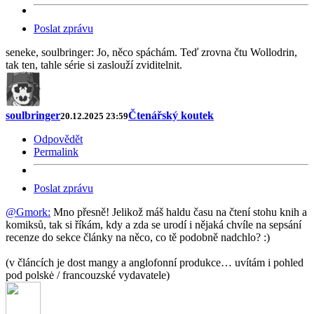
Poslat zprávu
seneke, soulbringer: Jo, něco spáchám. Teď zrovna čtu Wollodrin,
tak ten, tahle série si zaslouží zviditelnit.
soulbringer
Čtenářský koutek
20.12.2025 23:59
Odpovědět
Permalink
Poslat zprávu
@Gmork:
Mno přesně! Jelikož máš haldu času na čtení stohu knih a
komiksů, tak si říkám, kdy a zda se urodí i nějaká chvíle na sepsání
recenze do sekce články na něco, co tě podobně nadchlo? :)
(v článcích je dost mangy a anglofonní produkce… uvítám i pohled
pod polskė / francouzské vydavatele)