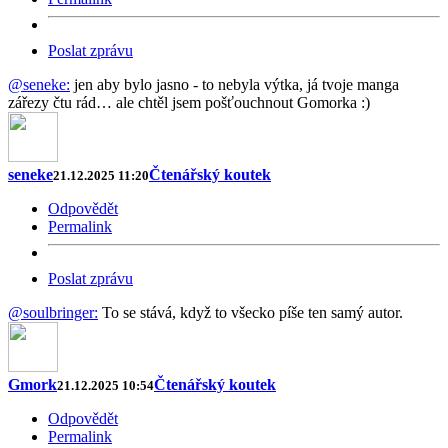
Poslat zprávu
@seneke:
jen aby bylo jasno - to nebyla výtka, já tvoje manga
zářezy čtu rád… ale chtěl jsem pošťouchnout Gomorka :)
seneke
Čtenářský koutek
21.12.2025 11:20
Odpovědět
Permalink
Poslat zprávu
@soulbringer:
To se stává, když to všecko píše ten samý autor.
Gmork
Čtenářský koutek
21.12.2025 10:54
Odpovědět
Permalink