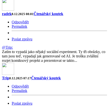
radek
Čtenářský koutek
8.12.2025 08:01
Odpovědět
Permalink
Poslat zprávu
@Trip:
Zatím to vypadá jako nějaký sociální experiment. Ty tři obrázky, co
tam jsou teď, vypadají jak generované od AI. Je trošku zvláštní
rozjet komiksový projekt a prezentovat se takto...
Trip
Čtenářský koutek
8.12.2025 07:17
Odpovědět
Permalink
Poslat zprávu