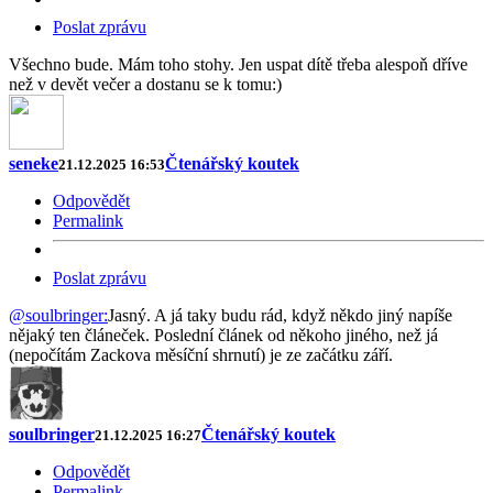
Poslat zprávu
Všechno bude. Mám toho stohy. Jen uspat dítě třeba alespoň dříve
než v devět večer a dostanu se k tomu:)
seneke
Čtenářský koutek
21.12.2025 16:53
Odpovědět
Permalink
Poslat zprávu
@soulbringer:
Jasný. A já taky budu rád, když někdo jiný napíše
nějaký ten článeček. Poslední článek od někoho jiného, než já
(nepočítám Zackova měsíční shrnutí) je ze začátku září.
soulbringer
Čtenářský koutek
21.12.2025 16:27
Odpovědět
Permalink