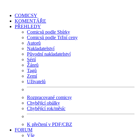
COMICSY
KOMENTÁŘE
PŘEHLEDY
Comicsů podle Sbírky
Comicsů podle Tržní ceny
Autorů
Nakladatelství
Původní nakladatelství
Sérií
Žánrů
Tagů
Zemí
Uživatelů
Rozpracované comicsy
Chybějící obálky
Chybějící rok/měsíc
K přečtení v PDF/CBZ
FORUM
Vše