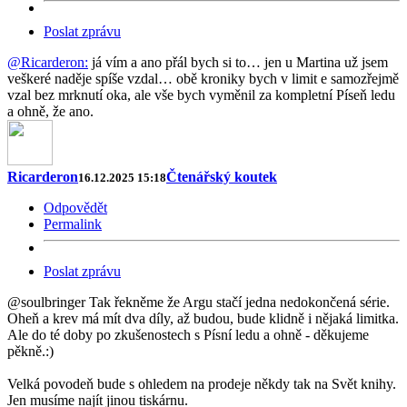
Poslat zprávu
@Ricarderon:
já vím a ano přál bych si to… jen u Martina už jsem
veškeré naděje spíše vzdal… obě kroniky bych v limit e samozřejmě
vzal bez mrknutí oka, ale vše bych vyměnil za kompletní Píseň ledu
a ohně, že ano.
Ricarderon
Čtenářský koutek
16.12.2025 15:18
Odpovědět
Permalink
Poslat zprávu
@soulbringer Tak řekněme že Argu stačí jedna nedokončená série.
Oheň a krev má mít dva díly, až budou, bude klidně i nějaká limitka.
Ale do té doby po zkušenostech s Písní ledu a ohně - děkujeme
pěkně.:)
Velká povodeň bude s ohledem na prodeje někdy tak na Svět knihy.
Jen musíme najít jinou tiskárnu.