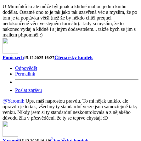
U Mumínků to ale může být jinak a klidně mohou jednu knihu
dodělat. Ostatně ono to je tak jako tak uzavřená věc a myslím, že po
tom je ta poptávka větší (než že by někdo chtěl prequel
nedokončené věci ve stejném formátu). Tady si myslím, že to
nakonec vydaj a klidně i s jiným dodavatelem... takže bych se jim s
mailem připomněl :)
Poniczech
Čtenářský koutek
15.12.2025 16:27
Odpovědět
Permalink
Poslat zprávu
@Yaromil:
Ups, máš naprostou pravdu. To mi nějak uniklo, ale
opravdu je to tak, všechny ty standardní verze jsou samozřejmě taky
venku. Nikdy jsem si ty standardní nezkontrolovala a z nějakého
důvodu žila v přesvědčení, že ty se teprve chystají :D
Yaromil
Čtenářský koutek
15.12.2025 16:19