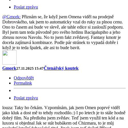
Poslat zprávu
@Gmork:
Přiznám se, že když jsem Omena viděl na prodejně
Dobrovského, tak jsem to automaticky vzal do ruky za plnou cenu.
Ono to časem asi bude ve slevě, ale tahle edice si zaslouží podporu.
Byl jsem tam teda původně pro svého hrdinu Bacigalupiho a jeho
zbrusu novou Navolu. No to jsem fakt zvědavej. Fantasy kmotr je
docela zajímavá kombinace. Podle pár stránek to vypadá dobře i
když je to teda špalek, ale asi to bude bavit.
Gmork
Čtenářský koutek
27.11.2025 15:47
Odpovědět
Permalink
Poslat zprávu
louza: Taky ho čekám. Vzpomínám, jak jsem Omen poprvé viděl
jako kluk a dost mě to tehdy rozhodilo.:) I po letech je to stále hodně
dobrý film. Na předlohu jsem zvědav. Teď jsem využil ten kód a na
luxoru si objednal Jak se stát bubákem od Chizmara, to je můj