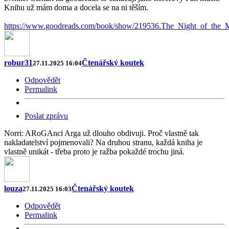
Knihu už mám doma a docela se na ni těším.
https://www.goodreads.com/book/show/219536.The_Night_of_the
robur31
Čtenářský koutek
27.11.2025 16:04
Odpovědět
Permalink
Poslat zprávu
Norri: ARoGAnci Arga už dlouho obdivuji. Proč vlastně tak
nakladatelství pojmenovali? Na druhou stranu, každá kniha je
vlastně unikát - třeba proto je ražba pokaždé trochu jiná.
louza
Čtenářský koutek
27.11.2025 16:03
Odpovědět
Permalink