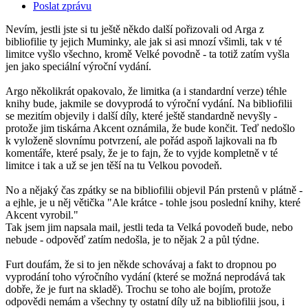
Poslat zprávu
Nevím, jestli jste si tu ještě někdo další pořizovali od Arga z
bibliofilie ty jejich Muminky, ale jak si asi mnozí všimli, tak v té
limitce vyšlo všechno, kromě Velké povodně - ta totiž zatím vyšla
jen jako speciální výroční vydání.
Argo několikrát opakovalo, že limitka (a i standardní verze) téhle
knihy bude, jakmile se dovyprodá to výroční vydání. Na bibliofilii
se mezitím objevily i další díly, které ještě standardně nevyšly -
protože jim tiskárna Akcent oznámila, že bude končit. Teď nedošlo
k vyloženě slovnímu potvrzení, ale pořád aspoň lajkovali na fb
komentáře, které psaly, že je to fajn, že to vyjde kompletně v té
limitce i tak a už se jen těší na tu Velkou povodeň.
No a nějaký čas zpátky se na bibliofilii objevil Pán prstenů v plátně -
a ejhle, je u něj větička "Ale krátce - tohle jsou poslední knihy, které
Akcent vyrobil."
Tak jsem jim napsala mail, jestli teda ta Velká povodeň bude, nebo
nebude - odpověď zatím nedošla, je to nějak 2 a půl týdne.
Furt doufám, že si to jen někde schovávaj a fakt to dropnou po
vyprodání toho výročního vydání (které se možná neprodává tak
dobře, že je furt na skladě). Trochu se toho ale bojím, protože
odpovědi nemám a všechny ty ostatní díly už na bibliofilii jsou, i