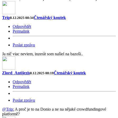
Trip
Čtenářský koutek
8.12.2025 08:34
Odpovědět
Permalink
Poslat zprávu
Ja nič viac neviem, inzerát som našiel na bazoši..
Zlord_Antijezis
Čtenářský koutek
8.12.2025 08:19
Odpovědět
Permalink
Poslat zprávu
@Trip:
A proč je to na Donio a ne na nějaké crowdfundingové
platformě?