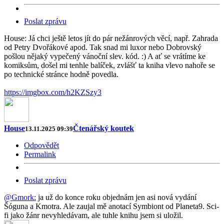
Poslat zprávu
House: Já chci ještě letos jít do pár nežánrových věcí, např. Zahrada
od Petry Dvořákové apod. Tak snad mi luxor nebo Dobrovský
pošlou nějaký vypečený vánoční slev. kód. :) A ať se vrátíme ke
komiksům, došel mi tenhle balíček, zvlášť ta kniha vlevo nahoře se
po technické stránce hodně povedla.
https://imgbox.com/h2KZSzy3
House
Čtenářský koutek
13.11.2025 09:39
Odpovědět
Permalink
Poslat zprávu
@Gmork:
ja už do konce roku objednám jen asi nová vydání
Šóguna a Kmotra. Ale zaujal mě anotací Symbiont od Planeta9. Sci-
fi jako žánr nevyhledávam, ale tuhle knihu jsem si uložil.