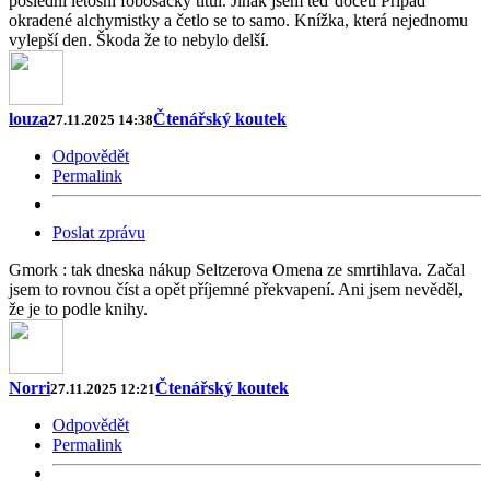
poslední letošní fobosácký titul. Jinak jsem teď dočetl Případ
okradené alchymistky a četlo se to samo. Knížka, která nejednomu
vylepší den. Škoda že to nebylo delší.
louza
Čtenářský koutek
27.11.2025 14:38
Odpovědět
Permalink
Poslat zprávu
Gmork : tak dneska nákup Seltzerova Omena ze smrtihlava. Začal
jsem to rovnou číst a opět příjemné překvapení. Ani jsem nevěděl,
že je to podle knihy.
Norri
Čtenářský koutek
27.11.2025 12:21
Odpovědět
Permalink