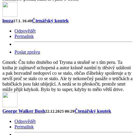
louza
Čtenářský koutek
17.1. 16:49
Odpovědět
Permalink
Poslat zprávu
Gmork: Čtu toho druhého od Tryona a strašně se s tím peru. Ta
kniha je zajímavě uchopená a autor krásně nastíní ty děsivý události
a pak bezvadně nedopoví co se stalo, občas ďábelsky spoileruje a ty
nevíš proč se stalo co se stalo. Ale ty nekonečný pasáže o tetičkách a
babičkách jsou fakt ubíjející. A nedá se to přeskočit, protože smrt
může přijít kdykoli. Bylo by to super, kdyby to mělo větší drive.
George Walker Bush
Čtenářský koutek
22.12.2025 00:29
Odpovědět
Permalink