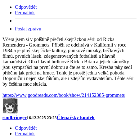
Odpovědět
Permalink
Poslat zprávu
Včera jsem si v polštině přečetl skejťáckou sérii od Ricka
Remendera - Grommets. Příběh se odehrává v Kalifornii v roce
1984 a je plný skejťácké kultury, punkové muziky, béčkových
filmů, prvních lásek, zdegenerovaných fotbalistů a hlavně
kamarádství. Oba hlavní hrdinové Rick a Brian a jejich kámošky
jsou sympaťáci na první dobrou a čte se to samo. Kresba taky sedí
příběhu jak prdel na hrnec. Tohle je prostě jedna velká pohoda.
Doporučuji nejen skejťákům, ale i zdejším vydavatelům. Téhle sérii
by čeština moc slušela.
https://www.goodreads.com/book/show/214152385-grommets
soulbringer
Čtenářský koutek
16.12.2025 23:23
Odpovědět
Permalink