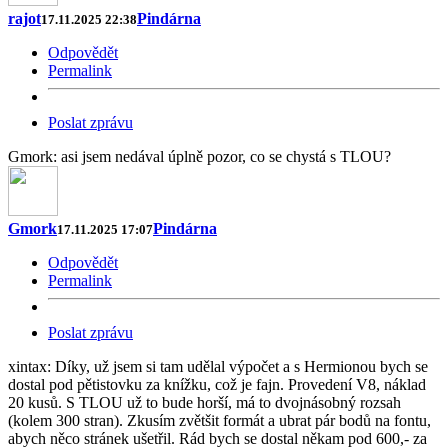
rajot
Pindárna
17.11.2025 22:38
Odpovědět
Permalink
Poslat zprávu
Gmork: asi jsem nedával úplně pozor, co se chystá s TLOU?
Gmork
Pindárna
17.11.2025 17:07
Odpovědět
Permalink
Poslat zprávu
xintax: Díky, už jsem si tam udělal výpočet a s Hermionou bych se
dostal pod pětistovku za knížku, což je fajn. Provedení V8, náklad
20 kusů. S TLOU už to bude horší, má to dvojnásobný rozsah
(kolem 300 stran). Zkusím zvětšit formát a ubrat pár bodů na fontu,
abych něco stránek ušetřil. Rád bych se dostal někam pod 600,- za