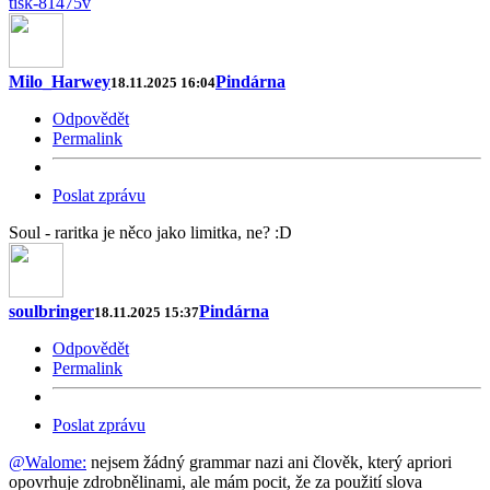
tisk-81475v
Milo_Harwey
Pindárna
18.11.2025 16:04
Odpovědět
Permalink
Poslat zprávu
Soul - raritka je něco jako limitka, ne? :D
soulbringer
Pindárna
18.11.2025 15:37
Odpovědět
Permalink
Poslat zprávu
@Walome:
nejsem žádný grammar nazi ani člověk, který apriori
opovrhuje zdrobnělinami, ale mám pocit, že za použití slova