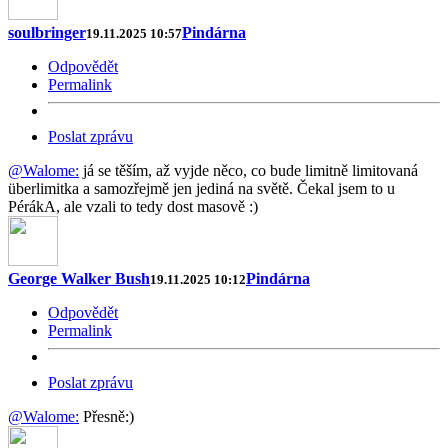
soulbringer
Pindárna
19.11.2025 10:57
Odpovědět
Permalink
Poslat zprávu
@Walome:
já se těším, až vyjde něco, co bude limitně limitovaná
überlimitka a samozřejmě jen jediná na světě. Čekal jsem to u
PérákA, ale vzali to tedy dost masově :)
George Walker Bush
Pindárna
19.11.2025 10:12
Odpovědět
Permalink
Poslat zprávu
@Walome:
Přesně:)