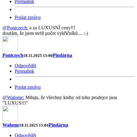
Permalink
Poslat zprávu
@Poniczech:
a za LUXUSNÍ ceny!!!
doufám, že jsem trefil počet vykřičníků.... :-)
Poniczech
Pindárna
18.11.2025 15:06
Odpovědět
Permalink
Poslat zprávu
@Walome:
Miluju, že všechny knihy od toho prodejce jsou
"LUXUS!!!"
Walome
Pindárna
18.11.2025 15:04
Odpovědět