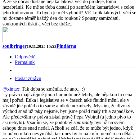
A že se občas dostane nějaká taková věc do prodeje, tomu
nezabráníš. Ke mě se třeba dostali po zemřelém kamarádovi s celou
jeho knihovnou. To bych je měl vyhodit? Víš kolik takových věcí se
mi dostane téměř každý den do roukou? Spousty samizdatů,
soukromých tisků a věcí bez tiráže...
soulbringer
Pindárna
19.11.2025 15:53
Odpovědět
Permalink
Poslat zprávu
@xintax:
Tak doba se změnila, že ano... :)
Ty práva mají zřejmě jinou hodnotu než tehdy, ale nějakou tu cena
mají pořad. Etika i legislativa se v časech také fluidně mění, ale v
zásadě jde pořád o to samé a nikde nezmizely. Myslím, že divoký
východ snad už taky nejsme, byť jsme pořád malý trh a zapadákov.
Ale především ty práva získal právě Pepa Vybíral (a jedno pivo to
asi nebylo). Vsadím se, že podobný
samizdaty
bys už na svém
eshopu dnes snad nedal. Ačkoli se zdá, že to může být jedno, když
to právo nikdo nevymáhá, tak dnes by to na kníru nemělo co dělat -