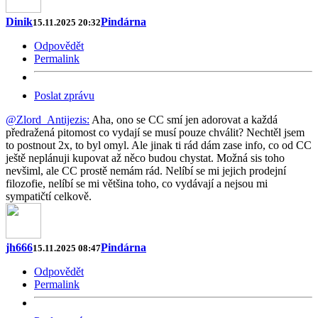
Dinik
Pindárna
15.11.2025 20:32
Odpovědět
Permalink
Poslat zprávu
@Zlord_Antijezis:
Aha, ono se CC smí jen adorovat a každá
předražená pitomost co vydají se musí pouze chválit? Nechtěl jsem
to postnout 2x, to byl omyl. Ale jinak ti rád dám zase info, co od CC
ještě neplánuji kupovat až něco budou chystat. Možná sis toho
nevšiml, ale CC prostě nemám rád. Nelíbí se mi jejich prodejní
filozofie, nelíbí se mi většina toho, co vydávají a nejsou mi
sympatičtí celkově.
jh666
Pindárna
15.11.2025 08:47
Odpovědět
Permalink