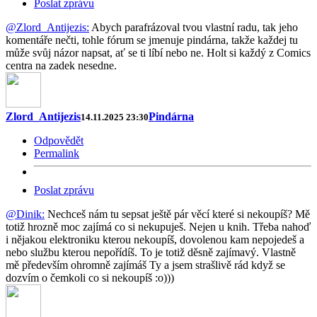
Poslat zprávu
@Zlord_Antijezis:
Abych parafrázoval tvou vlastní radu, tak jeho
komentáře nečti, tohle fórum se jmenuje pindárna, takže každej tu
může svůj názor napsat, ať se ti líbí nebo ne. Holt si každý z Comics
centra na zadek nesedne.
Zlord_Antijezis
Pindárna
14.11.2025 23:30
Odpovědět
Permalink
Poslat zprávu
@Dinik:
Nechceš nám tu sepsat ještě pár věcí které si nekoupíš? Mě
totiž hrozně moc zajímá co si nekupuješ. Nejen u knih. Třeba nahoď
i nějakou elektroniku kterou nekoupíš, dovolenou kam nepojedeš a
nebo službu kterou nepořídíš. To je totiž děsně zajímavý. Vlastně
mě především ohromně zajímáš Ty a jsem strašlivě rád když se
dozvím o čemkoli co si nekoupíš :o)))