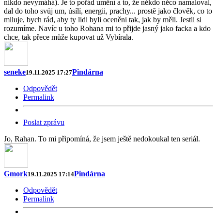
nikdo nevymáhá). Je to pořád umění a to, že někdo něco namaloval,
dal do toho svůj um, úsílí, energii, prachy... prostě jako člověk, co to
miluje, bych rád, aby ty lidi byli oceněni tak, jak by měli. Jestli si
rozumíme. Navíc u toho Rohana mi to přijde jasný jako facka a kdo
chce, tak přece může kupovat už Vybírala.
seneke
Pindárna
19.11.2025 17:27
Odpovědět
Permalink
Poslat zprávu
Jo, Rahan. To mi připomíná, že jsem ještě nedokoukal ten seriál.
Gmork
Pindárna
19.11.2025 17:14
Odpovědět
Permalink