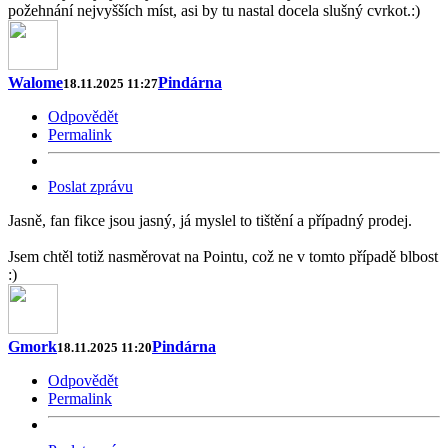
požehnání nejvyšších míst, asi by tu nastal docela slušný cvrkot.:)
Walome
Pindárna
18.11.2025 11:27
Odpovědět
Permalink
Poslat zprávu
Jasně, fan fikce jsou jasný, já myslel to tištění a případný prodej.
Jsem chtěl totiž nasměrovat na Pointu, což ne v tomto případě blbost
:)
Gmork
Pindárna
18.11.2025 11:20
Odpovědět
Permalink