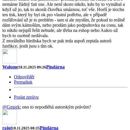
nemáme žádný fair use. Ale není skoro nikdo, kdo by to vymáhal a
když už jo, tak to akorát člověku smáznou, toť vše. Horší je trochu
ten tisk, který by byl ok pro vlastní potřebu, ale v případě
rozšiřování už je to problém - tam si ale myslím, že pokud to reálně
dám svým kámošům, nebo prodám jako podpultovku na conu, tak
to nikdo nejspíš řešit nebude, ale třeba na eshop nebo Aukro už
bych to osobně nedávala.
Z morálního hlediska bych se pak teda aspoň zeptala autorů
fanfikce, jestli jsou s tím ok.
Walome
Pindárna
18.11.2025 09:26
Odpovědět
Permalink
Poslat zprávu
@Gmork:
ono to nepodléhá autorským právům?
rajot
Pindárna
18.11.2025 08:35