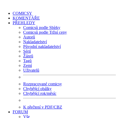
COMICSY
KOMENTÁŘE
PŘEHLEDY
Comicsů podle Sbírky
Comicsů podle Tržní ceny
Autorů
Nakladatelství
Původní nakladatelství
Sérií
Žánrů
Tagů
Zemí
Uživatelů
Rozpracované comicsy
Chybějící obálky
Chybějící rok/měsíc
K přečtení v PDF/CBZ
FORUM
Vše