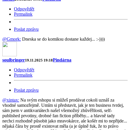
Odpovědět
Permalink
Poslat zprávu
@Gmork:
Dneska se do komiksu dostane každej... :-))))
soulbringer
Pindárna
19.11.2025 19:18
Odpovědět
Permalink
Poslat zprávu
@xintax:
Na svým eshopu si můžeš prodávat cokoli uznáš za
vhodné samozřejmě. Umím si představit, jak je ten business tvrdej,
sám jsem v antikvariátech našel všemožný zhůvěřilosti, self-
published prvotiny, drobné fan fiction příběhy... a hlavně tady
nechci rozhodně působit jako mravokárce, ale košér mi to nepřijde...
nějaká čára by prostě existovat měla (a je úplně fuk, že to právo