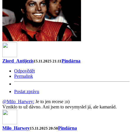
Zlord_Antijezis
Pindárna
15.11.2025 21:11
Odpovědět
Permalink
Poslat zprávu
@Milo_Harwey:
Je to jen recese ;o)
Vzniklo to už dávno. Ani jsem to nevymyslel já, ale kamarád.
Milo_Harwey
Pindárna
15.11.2025 20:50