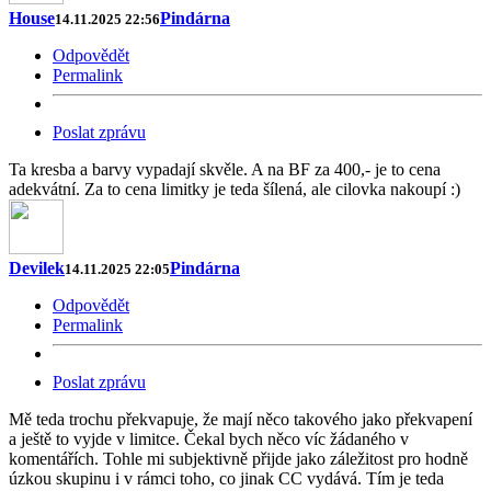
House
Pindárna
14.11.2025 22:56
Odpovědět
Permalink
Poslat zprávu
Ta kresba a barvy vypadají skvěle. A na BF za 400,- je to cena
adekvátní. Za to cena limitky je teda šílená, ale cilovka nakoupí :)
Devilek
Pindárna
14.11.2025 22:05
Odpovědět
Permalink
Poslat zprávu
Mě teda trochu překvapuje, že mají něco takového jako překvapení
a ještě to vyjde v limitce. Čekal bych něco víc žádaného v
komentářích. Tohle mi subjektivně přijde jako záležitost pro hodně
úzkou skupinu i v rámci toho, co jinak CC vydává. Tím je teda