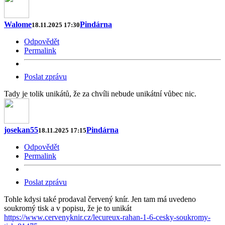
Walome
Pindárna
18.11.2025 17:30
Odpovědět
Permalink
Poslat zprávu
Tady je tolik unikátů, že za chvíli nebude unikátní vůbec nic.
josekan55
Pindárna
18.11.2025 17:15
Odpovědět
Permalink
Poslat zprávu
Tohle kdysi také prodaval červený knír. Jen tam má uvedeno
soukromý tisk a v popisu, že je to unikát
https://www.cervenyknir.cz/lecureux-rahan-1-6-cesky-soukromy-