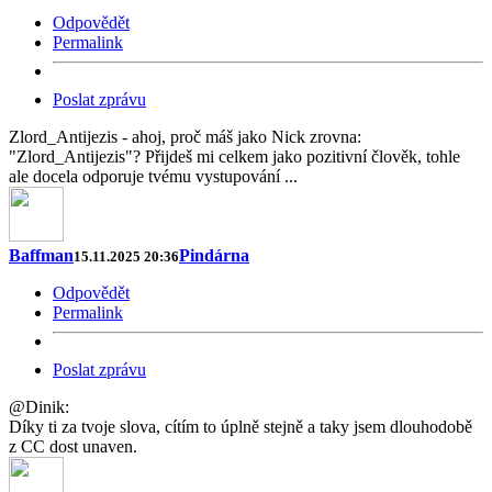
Odpovědět
Permalink
Poslat zprávu
Zlord_Antijezis - ahoj, proč máš jako Nick zrovna:
"Zlord_Antijezis"? Přijdeš mi celkem jako pozitivní člověk, tohle
ale docela odporuje tvému vystupování ...
Baffman
Pindárna
15.11.2025 20:36
Odpovědět
Permalink
Poslat zprávu
@Dinik:
Díky ti za tvoje slova, cítím to úplně stejně a taky jsem dlouhodobě
z CC dost unaven.