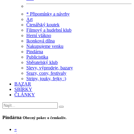
* Připomínky a návrhy
Art
Čtenářský koutek
Filmový a hudební klub
Herní vlákno
Ikonková dílna
Nakupujeme venku
Pindárna
Publicistika
Sběratelský klub
Slevy, výprodeje, bazary
Srazy, cony, festivaly
Stripy, jouky, fejky :)
BAZAR
SBÍRKY
ČLÁNKY
Pindárna
Obecný pokec o čemkoliv.
«