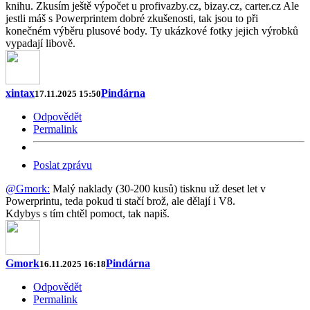
knihu. Zkusím ještě výpočet u profivazby.cz, bizay.cz, carter.cz Ale
jestli máš s Powerprintem dobré zkušenosti, tak jsou to při
konečném výběru plusové body. Ty ukázkové fotky jejich výrobků
vypadají libově.
xintax
Pindárna
17.11.2025 15:50
Odpovědět
Permalink
Poslat zprávu
@Gmork:
Malý naklady (30-200 kusů) tisknu už deset let v
Powerprintu, teda pokud ti stačí brož, ale dělají i V8.
Kdybys s tím chtěl pomoct, tak napiš.
Gmork
Pindárna
16.11.2025 16:18
Odpovědět
Permalink