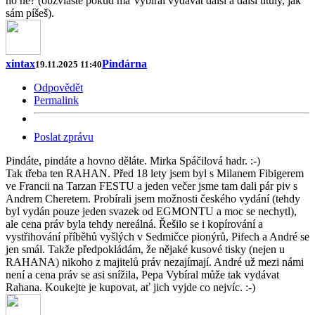
no ne? (obzvláště pokud má Vybíral vydávat další a další tituly, jak
sám píšeš).
xintax
Pindárna
19.11.2025 11:40
Odpovědět
Permalink
Poslat zprávu
Pindáte, pindáte a hovno děláte. Mirka Spáčilová hadr. :-)
Tak třeba ten RAHAN. Před 18 lety jsem byl s Milanem Fibigerem
ve Francii na Tarzan FESTU a jeden večer jsme tam dali pár piv s
Andrem Cheretem. Probírali jsem možnosti českého vydání (tehdy
byl vydán pouze jeden svazek od EGMONTU a moc se nechytl),
ale cena práv byla tehdy nereálná. Řešilo se i kopírování a
vystřihování příběhů vyšlých v Sedmičce pionýrů, Pifech a André se
jen smál. Takže předpokládám, že nějaké kusové tisky (nejen u
RAHANA) nikoho z majitelů práv nezajímají. André už mezi námi
není a cena práv se asi snížila, Pepa Vybíral může tak vydávat
Rahana. Koukejte je kupovat, ať jich vyjde co nejvíc. :-)