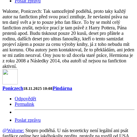
Poslat zprávu
Walome, Poniczech: Tak samozřejmě podléhá, proto taky každý
autor na fanfiction před svou prací zmiňuje, že nevlastní práva na
ten daný svět a je to pouze jeho fan fikce. To by se mohl celý
fanfiction zrušit, nejvíce prací je tam právě z Harry Pottera, Pána
prstenů apod. Budu tisknout pouze 20 kusů, deset pro přátele a
rodinu, dalších deset pro ultras fanoušky, kteří o tento samizdat
projeví zájem a pouze za cenu výroby knihy, já z toho nebudu mít
ani korunu. Oba autory jsem kontaktoval, že to překládám, ani jeden
se mi zatím neozval. Ony jsou to už docela staré práce, Hermiona je
z roku 2008 a Následky 2014, oba autoři už nejsou na fanfiction
aktivní.
Poniczech
Pindárna
18.11.2025 10:08
Odpovědět
Permalink
Poslat zprávu
@Walome:
Stopro podléhá. U nás teoreticky není legální ani psát
fanfikce online bez jakéhokoliv profitu, protože na rozdíl od USA