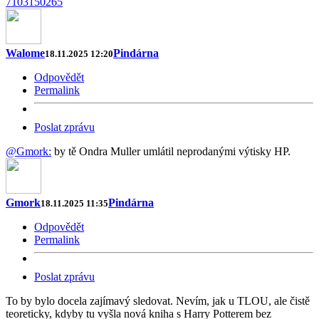
7103150265
Walome
Pindárna
18.11.2025 12:20
Odpovědět
Permalink
Poslat zprávu
@Gmork:
by tě Ondra Muller umlátil neprodanými výtisky HP.
Gmork
Pindárna
18.11.2025 11:35
Odpovědět
Permalink
Poslat zprávu
To by bylo docela zajímavý sledovat. Nevím, jak u TLOU, ale čistě
teoreticky, kdyby tu vyšla nová kniha s Harry Potterem bez