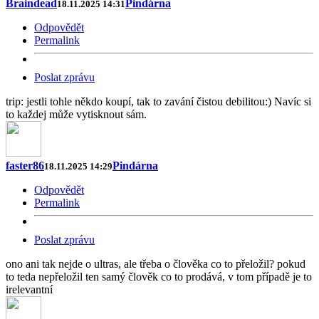
Braindead
Pindárna
18.11.2025 14:31
Odpovědět
Permalink
Poslat zprávu
trip: jestli tohle někdo koupí, tak to zavání čistou debilitou:) Navíc si
to každej může vytisknout sám.
faster86
Pindárna
18.11.2025 14:29
Odpovědět
Permalink
Poslat zprávu
ono ani tak nejde o ultras, ale třeba o člověka co to přeložil? pokud
to teda nepřeložil ten samý člověk co to prodává, v tom případě je to
irelevantní