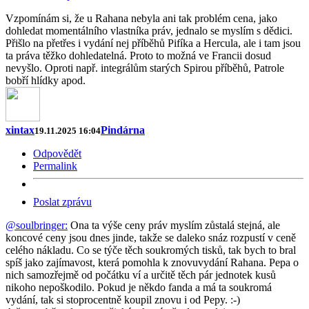
Vzpomínám si, že u Rahana nebyla ani tak problém cena, jako
dohledat momentálního vlastníka práv, jednalo se myslím s dědici.
Přišlo na přetřes i vydání nej příběhů Pifíka a Hercula, ale i tam jsou
ta práva těžko dohledatelná. Proto to možná ve Francii dosud
nevyšlo. Oproti např. integrálům starých Spirou příběhů, Patrole
bobří hlídky apod.
xintax
Pindárna
19.11.2025 16:04
Odpovědět
Permalink
Poslat zprávu
@soulbringer:
Ona ta výše ceny práv myslím zůstalá stejná, ale
koncové ceny jsou dnes jinde, takže se daleko snáz rozpustí v ceně
celého nákladu. Co se týče těch soukromých tisků, tak bych to bral
spíš jako zajímavost, která pomohla k znovuvydání Rahana. Pepa o
nich samozřejmě od počátku ví a určitě těch pár jednotek kusů
nikoho nepoškodilo. Pokud je někdo fanda a má ta soukromá
vydání, tak si stoprocentně koupil znovu i od Pepy. :-)