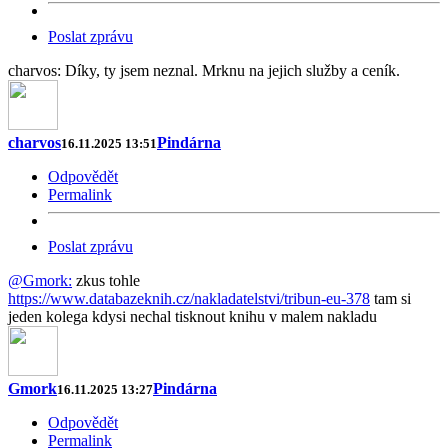
Poslat zprávu
charvos: Díky, ty jsem neznal. Mrknu na jejich služby a ceník.
charvos
Pindárna
16.11.2025 13:51
Odpovědět
Permalink
Poslat zprávu
@Gmork:
zkus tohle
https://www.databazeknih.cz/nakladatelstvi/tribun-eu-378
tam si
jeden kolega kdysi nechal tisknout knihu v malem nakladu
Gmork
Pindárna
16.11.2025 13:27
Odpovědět
Permalink