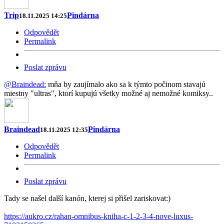
Trip
Pindárna
18.11.2025 14:25
Odpovědět
Permalink
Poslat zprávu
@Braindead:
mňa by zaujímalo ako sa k týmto počinom stavajú
miestny "ultras", ktorí kupujú všetky možné aj nemožné komiksy..
Braindead
Pindárna
18.11.2025 12:35
Odpovědět
Permalink
Poslat zprávu
Tady se našel další kanón, kterej si přišel zariskovat:)
https://aukro.cz/rahan-omnibus-kniha-c-1-2-3-4-nove-luxus-