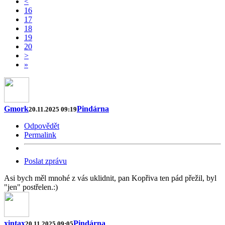
<
16
17
18
19
20
>
»
Gmork
Pindárna
20.11.2025 09:19
Odpovědět
Permalink
Poslat zprávu
Asi bych měl mnohé z vás uklidnit, pan Kopřiva ten pád přežil, byl
"jen" postřelen.:)
xintax
Pindárna
20.11.2025 09:05