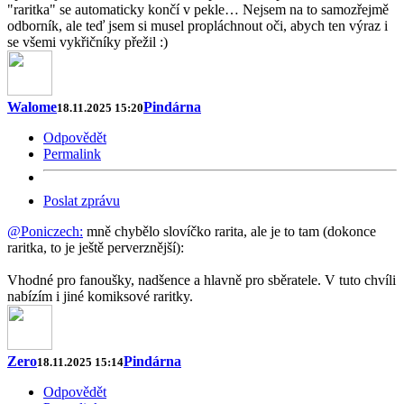
"raritka" se automaticky končí v pekle… Nejsem na to samozřejmě
odborník, ale teď jsem si musel propláchnout oči, abych ten výraz i
se všemi vykřičníky přežil :)
Walome
Pindárna
18.11.2025 15:20
Odpovědět
Permalink
Poslat zprávu
@Poniczech:
mně chybělo slovíčko rarita, ale je to tam (dokonce
raritka, to je ještě perverznější):
Vhodné pro fanoušky, nadšence a hlavně pro sběratele. V tuto chvíli
nabízím i jiné komiksové raritky.
Zero
Pindárna
18.11.2025 15:14
Odpovědět