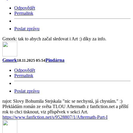
Odpovědět
Permalink
Poslat zprávu
Gmork: tak to abych začal sledovat i Art :) díky za info.
Gmork
Pindárna
18.11.2025 05:54
Odpovědět
Permalink
Poslat zprávu
rajot: Slovy Bohumila Stejskala "nic se nechystá, já chystám." :)
Překládám román ze světa TLOU Aftermath z fanfiction.net a příští
rok to chci tisknout, viz příspěvek v sekci Art.
https://www.fanfiction.net/s/9528807/1/Aftermath-Part-I