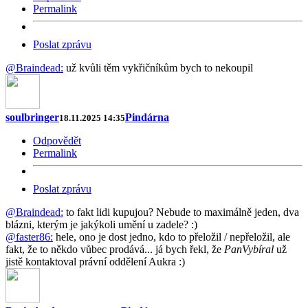
Permalink
Poslat zprávu
@Braindead:
už kvůli těm vykřičníkům bych to nekoupil
soulbringer
Pindárna
18.11.2025 14:35
Odpovědět
Permalink
Poslat zprávu
@Braindead:
to fakt lidi kupujou? Nebude to maximálně jeden, dva
blázni, kterým je jakýkoli umění u zadele? :)
@faster86:
hele, ono je dost jedno, kdo to přeložil / nepřeložil, ale
fakt, že to někdo vůbec prodává... já bych řekl, že
PanVybíral
už
jistě kontaktoval právní oddělení Aukra :)