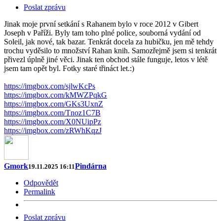
Poslat zprávu
Jinak moje první setkání s Rahanem bylo v roce 2012 v Gibert
Joseph v Paříži. Byly tam toho plné police, souborná vydání od
Soleil, jak nové, tak bazar. Tenkrát docela za hubičku, jen mě tehdy
trochu vyděsilo to množství Rahan knih. Samozřejmě jsem si tenkrát
přivezl úplně jiné věci. Jinak ten obchod stále funguje, letos v létě
jsem tam opět byl. Fotky staré třináct let.:)
https://imgbox.com/sjlwKcPs
https://imgbox.com/kMWZPqkG
https://imgbox.com/GKs3UxnZ
https://imgbox.com/Tnoz1C7B
https://imgbox.com/X0NUipPz
https://imgbox.com/zRWhKqzJ
Gmork
Pindárna
19.11.2025 16:11
Odpovědět
Permalink
Poslat zprávu