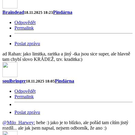
Braindead
Pindárna
18.11.2025 18:23
Odpovědět
Permalink
Poslat zprávu
ad Rahan: jako limitka, raritka a jiný -tka jsou sice super, ale hlavně
tam chybí slovo KRÁDEŽ, tzv. kraditka:)
soulbringer
Pindárna
18.11.2025 18:05
Odpovědět
Permalink
Poslat zprávu
@Milo_Harwey:
hehe :) jako je to blízko, ale pořád tam cítím jistý
rozdíl... ale jak jsem napsal, nejsem odborník, že ano :)