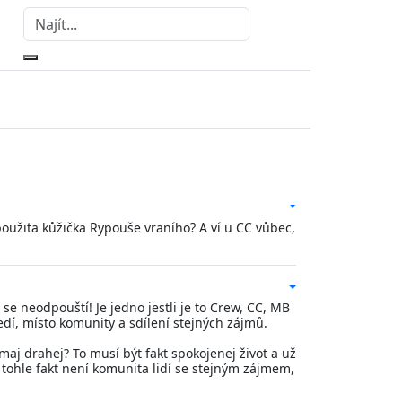
u použita kůžička Rypouše vraního? A ví u CC vůbec,
se neodpouští! Je jedno jestli je to Crew, CC, MB
edí, místo komunity a sdílení stejných zájmů.
aj drahej? To musí být fakt spokojenej život a už
ohle fakt není komunita lidí se stejným zájmem,