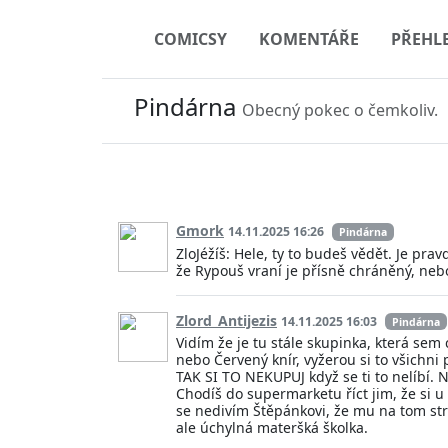
COMICSY
KOMENTÁŘE
PŘEHL
Pindárna
Obecný pokec o čemkoliv.
Gmork
14.11.2025 16:26
Pindárna
ZloJéžíš: Hele, ty to budeš vědět. Je pra
že Rypouš vraní je přísně chráněný, neb
Zlord_Antijezis
14.11.2025 16:03
Pindárna
Vidím že je tu stále skupinka, která sem 
nebo Červený knír, vyžerou si to všichni
TAK SI TO NEKUPUJ když se ti to nelíbí. N
Chodíš do supermarketu říct jim, že si u
se nedivím Štěpánkovi, že mu na tom st
ale úchylná materšká školka.