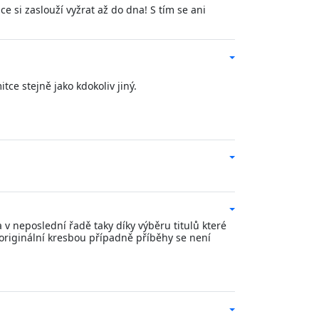
e si zaslouží vyžrat až do dna! S tím se ani
tce stejně jako kdokoliv jiný.
v neposlední řadě taky díky výběru titulů které
originální kresbou případně příběhy se není