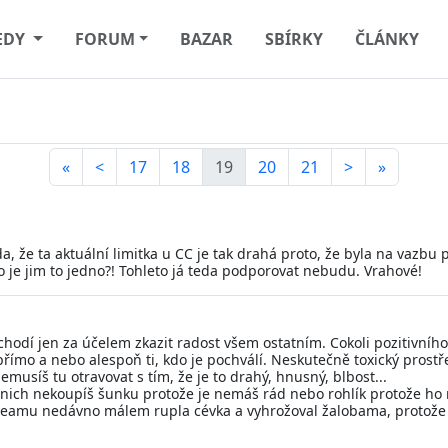
EDY
FORUM
BAZAR
SBÍRKY
ČLÁNKY
«
<
17
18
19
20
21
>
»
vda, že ta aktuální limitka u CC je tak drahá proto, že byla na vazb
o je jim to jedno?! Tohleto já teda podporovat nebudu. Vrahové!
chodí jen za účelem zkazit radost všem ostatním. Cokoli pozitivního 
 přímo a nebo alespoň ti, kdo je pochválí. Neskutečně toxický prostř
emusíš tu otravovat s tím, že je to drahý, hnusný, blbost...
 nich nekoupíš šunku protože je nemáš rád nebo rohlík protože ho m
reamu nedávno málem rupla cévka a vyhrožoval žalobama, protože t