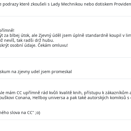
ože podrazy které zkoušeli s Lady Mechnikou nebo dotiskem Providenc
upřímně!
ýt za blbej útok, ale Zjevný úděl jsem úplně standardně koupil v limi
ž nevíš, tak radši drž hubu.
 skrýt osobní údaje. Čekám omluvu!
ouskum na zjevny udel jsem promeskal
le mám CC upřímně rád kvůli kvalitě knih, přístupu k zákazníkům a 
uškovi Conana, Hellboy universa a pak také autorských komiksů s 
ého slova na CC" ;o)