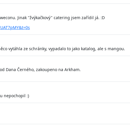
econu. Jinak "žvýkačkový" catering jsem zařídil já. :D
CTUAT7pMY&t=0s
co vytáhla ze schránky, vypadalo to jako katalog, ale s mangou.
it od Dana Černého, zakoupeno na Arkham.
u nepochopil :)