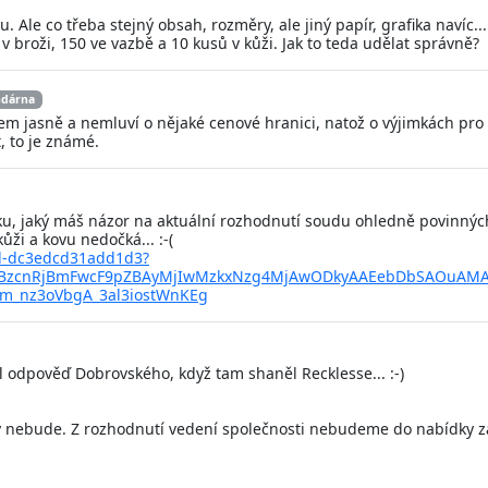
 Ale co třeba stejný obsah, rozměry, ale jiný papír, grafika navíc..
 broži, 150 ve vazbě a 10 kusů v kůži. Jak to teda udělat správně?
ndárna
lkem jasně a nemluví o nějaké cenové hranici, natož o výjimkách pr
 to je známé.
, jaký máš názor na aktuální rozhodnutí soudu ohledně povinných 
ži a kovu nedočká... :-(
md-dc3edcd31add1d3?
MQBzcnRjBmFwcF9pZBAyMjIwMzkxNzg4MjAwODkyAAEebDbSAOuAMA
em_nz3oVbgA_3al3iostWnKEg
 odpověď Dobrovského, když tam shaněl Recklesse... :-)
ky nebude. Z rozhodnutí vedení společnosti nebudeme do nabídky 