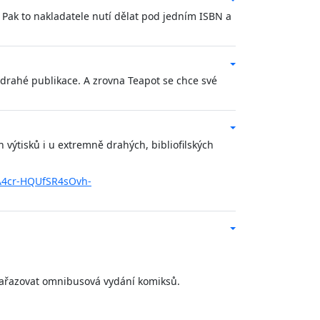
. Pak to nakladatele nutí dělat pod jedním ISBN a
o drahé publikace. A zrovna Teapot se chce své
výtisků i u extremně drahých, bibliofilských
4cr-HQUfSR4sOvh-
zařazovat omnibusová vydání komiksů.