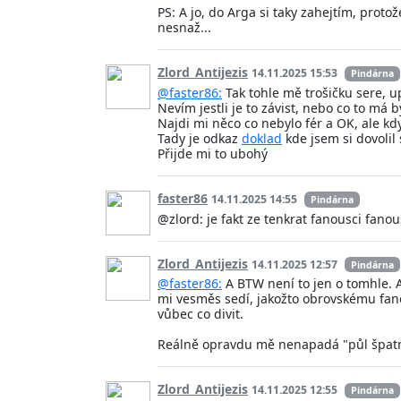
PS: A jo, do Arga si taky zahejtím, prot
nesnaž...
Zlord_Antijezis
14.11.2025 15:53
Pindárna
@faster86:
Tak tohle mě trošičku sere, 
Nevím jestli je to závist, nebo co to má b
Najdi mi něco co nebylo fér a OK, ale kdy
Tady je odkaz
doklad
kde jsem si dovolil
Přijde mi to ubohý
faster86
14.11.2025 14:55
Pindárna
@zlord: je fakt ze tenkrat fanousci fan
Zlord_Antijezis
14.11.2025 12:57
Pindárna
@faster86:
A BTW není to jen o tomhle. A
mi vesměs sedí, jakožto obrovskému fano
vůbec co divit.
Reálně opravdu mě nenapadá "půl špatn
Zlord_Antijezis
14.11.2025 12:55
Pindárna