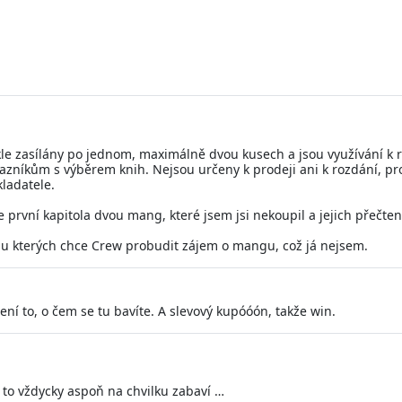
kle zasílány po jednom, maximálně dvou kusech a jsou využívání k
ákazníkům s výběrem knih. Nejsou určeny k prodeji ani k rozdání,
ladatele.
 první kapitola dvou mang, které jsem jsi nekoupil a jejich přečte
di u kterých chce Crew probudit zájem o mangu, což já nejsem.
není to, o čem se tu bavíte. A slevový kupóóón, takže win.
u to vždycky aspoň na chvilku zabaví …