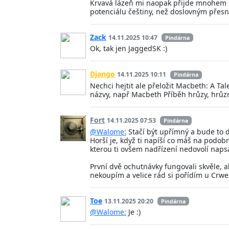
Krvavá lázeň mi naopak přijde mnohem šť
potenciálu češtiny, než doslovným pře
Zack
14.11.2025 10:47
Pindárna
Ok, tak jen JaggedSK :)
Django
14.11.2025 10:11
Pindárna
Nechci hejtit ale přeložit Macbeth: A Ta
názvy, např Macbeth Příběh hrůzy, hrůzný
Fort
14.11.2025 07:53
Pindárna
@Walome:
Stačí být upřímný a bude to 
Horší je, když ti napíší co máš na podo
kterou ti ovšem nadřízení nedovolí naps
První dvě ochutnávky fungovali skvěle, al
nekoupím a velice rád si pořídím u Crwe
Toe
13.11.2025 20:20
Pindárna
@Walome:
Je :)