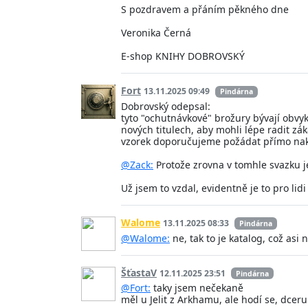
S pozdravem a přáním pěkného dne
Veronika Černá
E-shop KNIHY DOBROVSKÝ
Fort
13.11.2025 09:49
Pindárna
Dobrovský odepsal:
tyto "ochutnávkové" brožury bývají obvy
nových titulech, aby mohli lépe radit z
vzorek doporučujeme požádat přímo nak
@Zack:
Protože zrovna v tomhle svazku je
Už jsem to vzdal, evidentně je to pro li
Walome
13.11.2025 08:33
Pindárna
@Walome:
ne, tak to je katalog, což asi 
ŠťastaV
12.11.2025 23:51
Pindárna
@Fort:
taky jsem nečekaně
měl u Jelit z Arkhamu, ale hodí se, dcer