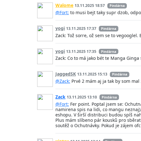
Walome
13.11.2025 18:57
Pindárna
@Fort:
to musi bejt taky supr dzob, odp
yogi
13.11.2025 17:37
Pindárna
Zack: Tož sorre, ož sem se to vegooglel. 
yogi
13.11.2025 17:35
Pindárna
Zack: Co to má jako bét te Manga Ginga s
JaggedSK
13.11.2025 15:13
Pindárna
@Zack:
Prvé 2 mám aj ja tak by som mal z
Zack
13.11.2025 13:10
Pindárna
@Fort:
Fer point. Poptal jsem se: Ochutna
namirena spis na lidi, co mangu neznaj)
eshopu. V širší distribuci budou spíš na
Plus mám slíbeno pár kousků pro sběrate
soutěž o Ochutnávky. Pokud je zájem ofc. 