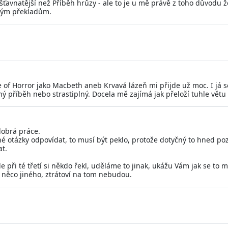
avnatější než Příběh hrůzy - ale to je u mě právě z toho důvodu ž
sným překladům.
le of Horror jako Macbeth aneb Krvavá lázeň mi přijde už moc. I já
 příběh nebo strastiplný. Docela mě zajímá jak přeloží tuhle větu (I
dobrá práce.
bné otázky odpovídat, to musí být peklo, protože dotyčný to hned p
at.
e při té třetí si někdo řekl, uděláme to jinak, ukážu Vám jak se to 
 něco jiného, ztrátoví na tom nebudou.