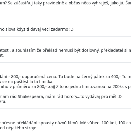
m? Se zúčastňuj taky pravidelně a občas něco vyhraješ, jako já. Ša
ho slova kdyz ti davaj veci zadarmo :D
tosti, a souhlasím že překlad nemusí být doslovný, překladatel si
et.
ání - 800,- doporučená cena. To bude na černý pátek za 400,- To mi
se mi poštěstila ta limitka.
ihu v průměru za 800,- :o))) Z toho jednu limitovanou na 200ks s pl
a, mám rád Shakespeara, mám rád horory...to vydávaj pro mě! :D
efa.
přesné překládání spousty názvů filmů. Mě vůbec. 100 lidí, 100 ch
od nějakého stroje.