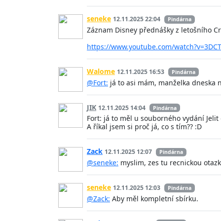
seneke
12.11.2025 22:04
Pindárna
Záznam Disney přednášky z letošního Crw
https://www.youtube.com/watch?v=3D
Walome
12.11.2025 16:53
Pindárna
@Fort:
já to asi mám, manželka dneska ně
JIK
12.11.2025 14:04
Pindárna
Fort: já to měl u souborného vydání Jel
A říkal jsem si proč já, co s tím?? :D
Zack
12.11.2025 12:07
Pindárna
@seneke:
myslim, zes tu recnickou otazk
seneke
12.11.2025 12:03
Pindárna
@Zack:
Aby měl kompletní sbírku.