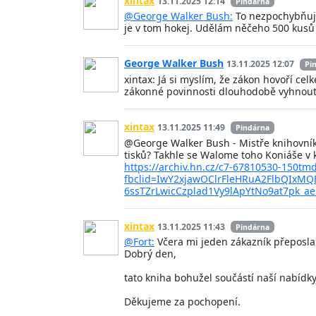
xintax
13.11.2025 12:14
Pindárna
@George Walker Bush:
To nezpochybňuju.
je v tom hokej. Udělám něčeho 500 kusů v
George Walker Bush
13.11.2025 12:07
Pi
xintax: Já si myslím, že zákon hovoří ce
zákonné povinnosti dlouhodobě vyhnout,
xintax
13.11.2025 11:49
Pindárna
@George Walker Bush - Mistře knihovníku
tisků? Takhle se Walome toho Koniáše v ků
https://archiv.hn.cz/c7-67810530-150t
fbclid=IwY2xjawOClrFleHRuA2FlbQIx
6ssTZrLwicCzplad1Vy9lApYtNo9at7pk_a
xintax
13.11.2025 11:43
Pindárna
@Fort:
Včera mi jeden zákazník přeposlal
Dobrý den,
tato kniha bohužel součástí naší nabíd
Děkujeme za pochopení.