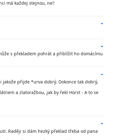
nci má každej stejnou, ne?
 může s překladem pohrát a přiblížit ho domácímu
 jakože přijde *urva dobrý. Dokonce tak dobrý,
átnem a zlatoražbou, jak by řekl Horst - A to se
utí. Raději si dám hezký překlad třeba od pana