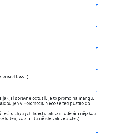
prišiel bez. :(
e jak jsi spravne odtusil, je to promo na mangu,
udou jen v Holomoci). Neco se ted pustilo do
ý řeči o chytrých lidech, tak vám udělám nějakou
lu ten, co s mi tu někde válí ve stole :)