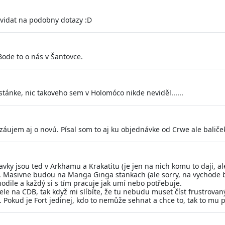
ovidat na podobny dotazy :D
Bode to o nás v Šantovce.
tánke, nic takoveho sem v Holomóco nikde neviděl......
áujem aj o novú. Písal som to aj ku objednávke od Crwe ale baliček 
vky jsou ted v Arkhamu a Krakatitu (je jen na nich komu to daji, al
. Masivne budou na Manga Ginga stankach (ale sorry, na vychode b
hodile a každý si s tím pracuje jak umí nebo potřebuje.
le na CDB, tak když mi slíbíte, že tu nebudu muset číst frustrovan
Pokud je Fort jedinej, kdo to nemůže sehnat a chce to, tak to mu poš