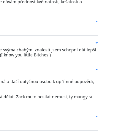
e dávám přednost květnatosti, košatosti a
 se svýma chabými znalosti jsem schopní dát lepší
 know you little Bitches!)
ozná a tlačí dotyčnou osobu k upřímné odpovědi,
má dělat. Zack mi to posílat nemusí, ty mangy si