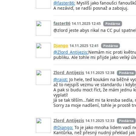
@faster86:
Myslíš jako fanoušci fanoušků
A nezáviď, se radši posnaž a zabojuj.
faster86
14.11.2025 12:45
Pindárna
@zlord jeste abys rikal na CC pul spatne
Django
14.11.2025 12:41
Pindárna
@Zlord_Antijezis:
Nemám nic proti května
publiku. Ale tohle mi přijde jako velký úl
Zlord_Antijezis
14.11.2025 12:38
Pindárna
@rajot:
Jo hele, teď koukám na běžné vyd
až to nejspíš vezmu ve standardu i kdyby 
A pak si budu moct říct, že mám jednu kn
vyplatí!
Já se tak těším...fakt mi ta kresba sedl
Sorry za moje nadšení, tohle je prostě tr
Zlord_Antijezis
14.11.2025 12:33
Pindárna
@Django:
To je jako mnoha lidem vadí ne
Kantůrka, než přesný nudný překlad jak 