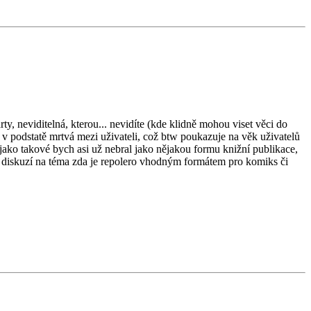
ty, neviditelná, kterou... nevidíte (kde klidně mohou viset věci do
e v podstatě mrtvá mezi uživateli, což btw poukazuje na věk uživatelů
jako takové bych asi už nebral jako nějakou formu knižní publikace,
a diskuzí na téma zda je repolero vhodným formátem pro komiks či