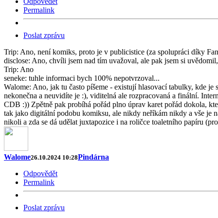
Odpovědět
Permalink
Poslat zprávu
Trip: Ano, není komiks, proto je v publicistice (za spolupráci díky Fa
disclose: Ano, chvíli jsem nad tím uvažoval, ale pak jsem si uvědomil,
Trip: Ano
seneke: tuhle informaci bych 100% nepotvrzoval...
Walome: Ano, jak tu často píšeme - existují hlasovací tabulky, kde je 
nekonečna a neuvidíte je :), viditelná ale rozpracovaná a finální. Int
CDB :)) Zpětně pak probíhá pořád plno úprav karet pořád dokola, kter
tak jako digitální podobu komiksu, ale nikdy neříkám nikdy a vše je
nikoli a zda se dá udělat juxtapozice i na roličce toaletního papíru (pr
Walome
Pindárna
26.10.2024 10:28
Odpovědět
Permalink
Poslat zprávu