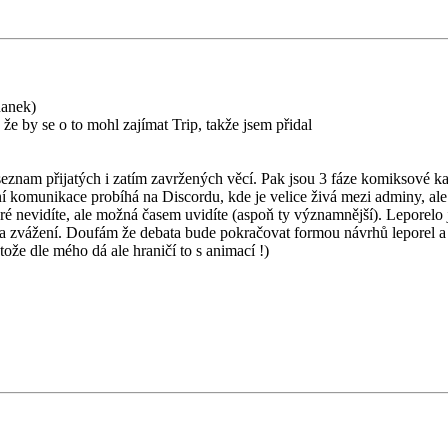
nanek)
 že by se o to mohl zajímat Trip, takže jsem přidal
seznam přijatých i zatím zavržených věcí. Pak jsou 3 fáze komiksové kar
erní komunikace probíhá na Discordu, kde je velice živá mezi adminy, al
é nevidíte, ale možná časem uvidíte (aspoň ty významnější). Leporelo 
 na zvážení. Doufám že debata bude pokračovat formou návrhů leporel 
otože dle mého dá ale hraničí to s animací !)