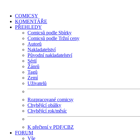
COMICSY
KOMENTÁŘE
PŘEHLEDY
Comicsů podle Sbírky
Comicsů podle Tržní ceny
Autorů
Nakladatelství
Původní nakladatelství
Sérií
Žánrů
Tagů
Zemí
Uživatelů
Rozpracované comicsy
Chybějící obálky
Chybějící rok/měsíc
K přečtení v PDF/CBZ
FORUM
Vše