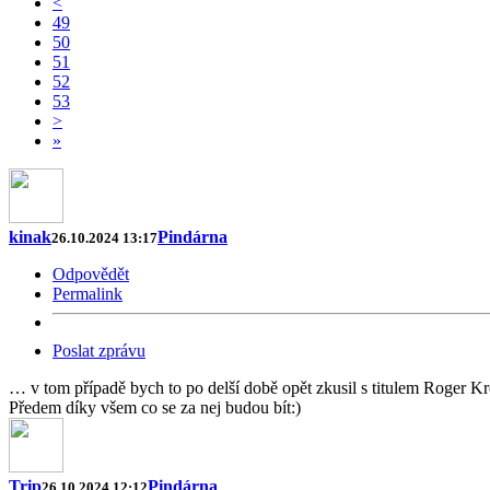
<
49
50
51
52
53
>
»
kinak
Pindárna
26.10.2024 13:17
Odpovědět
Permalink
Poslat zprávu
… v tom případě bych to po delší době opět zkusil s titulem Roger Kr
Předem díky všem co se za nej budou bít:)
Trip
Pindárna
26.10.2024 12:12