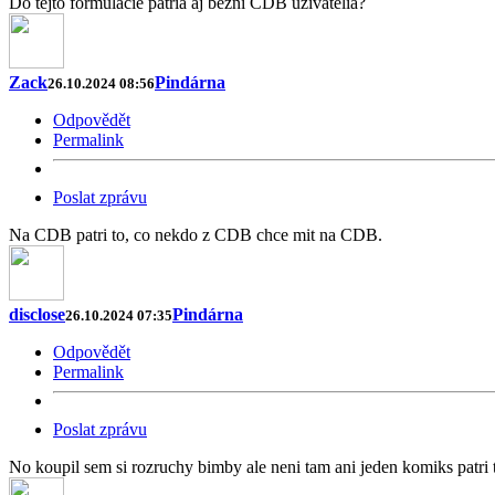
Do tejto formulácie patria aj bežní CDB užívatelia?
Zack
Pindárna
26.10.2024 08:56
Odpovědět
Permalink
Poslat zprávu
Na CDB patri to, co nekdo z CDB chce mit na CDB.
disclose
Pindárna
26.10.2024 07:35
Odpovědět
Permalink
Poslat zprávu
No koupil sem si rozruchy bimby ale neni tam ani jeden komiks patri