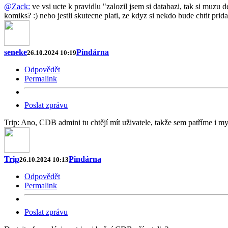
@Zack:
ve vsi ucte k pravidlu "zalozil jsem si databazi, tak si muzu d
komiks? :) nebo jestli skutecne plati, ze kdyz si nekdo bude chtit prid
seneke
Pindárna
26.10.2024 10:19
Odpovědět
Permalink
Poslat zprávu
Trip: Ano, CDB admini tu chtějí mít uživatele, takže sem patříme i my
Trip
Pindárna
26.10.2024 10:13
Odpovědět
Permalink
Poslat zprávu