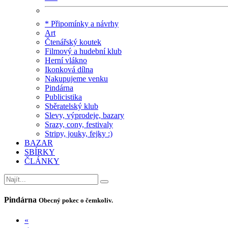
* Připomínky a návrhy
Art
Čtenářský koutek
Filmový a hudební klub
Herní vlákno
Ikonková dílna
Nakupujeme venku
Pindárna
Publicistika
Sběratelský klub
Slevy, výprodeje, bazary
Srazy, cony, festivaly
Stripy, jouky, fejky :)
BAZAR
SBÍRKY
ČLÁNKY
Pindárna
Obecný pokec o čemkoliv.
«