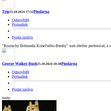
Trip
Pindárna
25.10.2024 17:52
Odpovědět
Permalink
Poslat zprávu
"Rozruchy Bohumila Konečného-Bimby" som zbežne prelistoval, a skô
George Walker Bush
Pindárna
25.10.2024 10:38
Odpovědět
Permalink
Poslat zprávu
rooty: