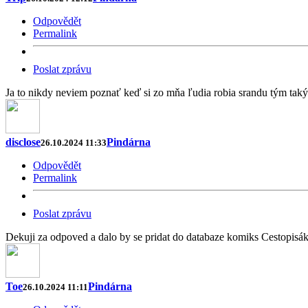
Odpovědět
Permalink
Poslat zprávu
Ja to nikdy neviem poznať keď si zo mňa ľudia robia srandu tým tak
disclose
Pindárna
26.10.2024 11:33
Odpovědět
Permalink
Poslat zprávu
Dekuji za odpoved a dalo by se pridat do databaze komiks Cestopisák
Toe
Pindárna
26.10.2024 11:11