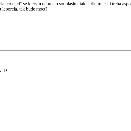
elat co chci" se kterym naprosto souhlasim, tak si rikam jestli treba asp
at leporela, tak bude moct?
. :D