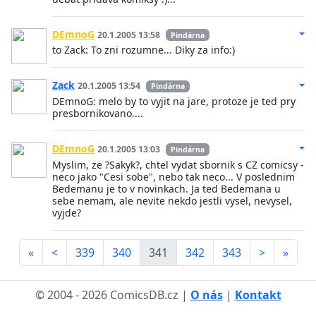
DEmnoG
20.1.2005 13:58
Pindárna
to Zack: To zni rozumne... Diky za info:)
Zack
20.1.2005 13:54
Pindárna
DEmnoG: melo by to vyjit na jare, protoze je ted pry
presbornikovano....
DEmnoG
20.1.2005 13:03
Pindárna
Myslim, ze ?Sakyk?, chtel vydat sbornik s CZ comicsy -
neco jako "Cesi sobe", nebo tak neco... V poslednim
Bedemanu je to v novinkach. Ja ted Bedemana u
sebe nemam, ale nevite nekdo jestli vysel, nevysel,
vyjde?
«
<
339
340
341
342
343
>
»
© 2004 - 2026 ComicsDB.cz |
O nás
|
Kontakt