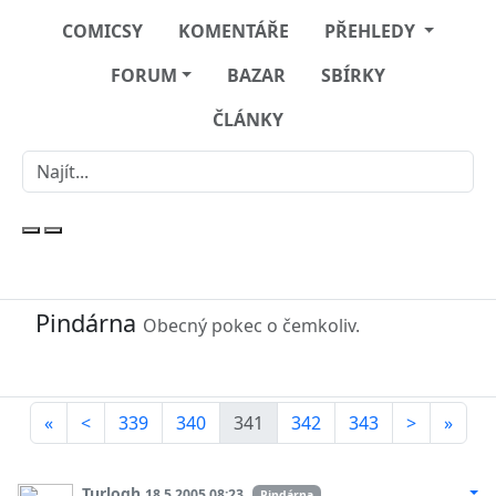
COMICSY
KOMENTÁŘE
PŘEHLEDY
FORUM
BAZAR
SBÍRKY
ČLÁNKY
Pindárna
Obecný pokec o čemkoliv.
«
<
339
340
341
342
343
>
»
Turlogh
18.5.2005 08:23
Pindárna