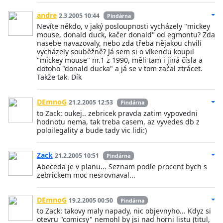
andre
2.3.2005 10:44
Pindárna
Nevíte někdo, v jaký posloupnosti vycházely "mickey
mouse, donald duck, kačer donald" od egmontu? Zda
nasebe navazovaly, nebo zda třeba nějakou chvíli
vycházely souběžně? Já sem si o víkendu koupil
"mickey mouse" nr.1 z 1990, měli tam i jiná čísla a
dotoho "donald ducka" a já se v tom začal ztrácet.
Takže tak. Dík
DEmnoG
21.2.2005 12:53
Pindárna
to Zack: oukej.. zebricek pravda zatim vypovedni
hodnotu nema, tak treba casem, az vyvedes db z
poloilegality a bude tady vic lidi:)
Zack
21.2.2005 10:51
Pindárna
Abeceda je v planu... Seznam podle procent bych s
zebrickem moc nesrovnaval...
DEmnoG
19.2.2005 00:50
Pindárna
to Zack: takovy maly napady, nic objevnyho... Kdyz si
otevru "comicsy" nemohl by jsi nad horni listu (titul,