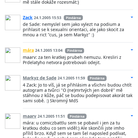
mě stále dokáže rozesmát:)
Zack
24.1.2005 15:53
Pindárna
de Sade: nemyslel sem jako vylezt na podium a
prihlasit se k sexualni orientaci, ale jako skocit za
mnou a rict "cus, ja sem Markyz" :)
mára
24.1.2005 13:04
Pindárna
maarv: za ten kratkej prubeh nemuzu. Kresliri z
Prdelatyho netvora potrebovali odejit.
Markyz de Sade
24.1.2005 11:59
Pindárna
4 Zack: Jo to víš, já se přihlásim a všichni budou chtít
autogram a tvůrci "O (ne)mrtvých jen dobré" mě
stáhnou z kůže, páč se budou podepisovat akorát tak
sami sobě. :) Skromný MdS
maarv
24.1.2005 11:51
Pindárna
mára: u comiczbattlu sem se pobavil i jen za tu
kratkou dobu co sem viděl:) Ale skončili jste imho
příliš brzo. Když sem se tam šel naposled podívat,