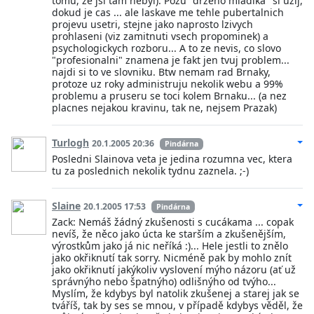
tomu, ze jsi tam nebyl). Pozu "drzeho mladika" si uzij,
dokud je cas ... ale laskave me tehle pubertalnich
projevu usetri, stejne jako naprosto lzivych
prohlaseni (viz zamitnuti vsech propominek) a
psychologickych rozboru... A to ze nevis, co slovo
"profesionalni" znamena je fakt jen tvuj problem...
najdi si to ve slovniku. Btw nemam rad Brnaky,
protoze uz roky administruju nekolik webu a 99%
problemu a pruseru se toci kolem Brnaku... (a nez
placnes nejakou kravinu, tak ne, nejsem Prazak)
Turlogh
20.1.2005 20:36
Pindárna
Posledni Slainova veta je jedina rozumna vec, ktera
tu za poslednich nekolik tydnu zaznela. ;-)
Slaine
20.1.2005 17:53
Pindárna
Zack: Nemáš žádný zkušenosti s cucákama ... copak
nevíš, že něco jako úcta ke starším a zkušenějším,
výrostkům jako já nic neříká :)... Hele jestli to znělo
jako okřiknutí tak sorry. Nicméně pak by mohlo znít
jako okřiknutí jakýkoliv vyslovení mýho názoru (ať už
správnýho nebo špatnýho) odlišnýho od tvýho...
Myslím, že kdybys byl natolik zkušenej a starej jak se
tváříš, tak by ses se mnou, v případě kdybys věděl, že