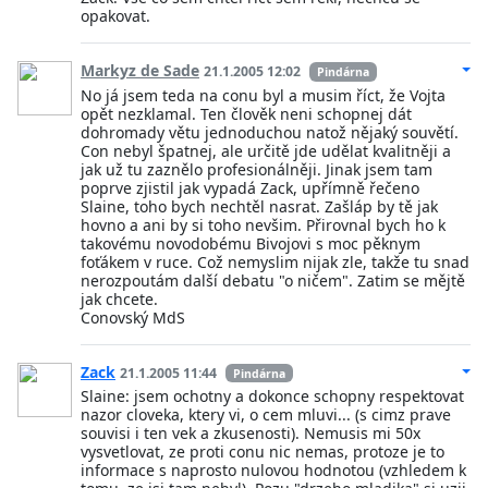
opakovat.
Markyz de Sade
21.1.2005 12:02
Pindárna
No já jsem teda na conu byl a musim říct, že Vojta
opět nezklamal. Ten člověk neni schopnej dát
dohromady větu jednoduchou natož nějaký souvětí.
Con nebyl špatnej, ale určitě jde udělat kvalitněji a
jak už tu zaznělo profesionálněji. Jinak jsem tam
poprve zjistil jak vypadá Zack, upřímně řečeno
Slaine, toho bych nechtěl nasrat. Zašláp by tě jak
hovno a ani by si toho nevšim. Přirovnal bych ho k
takovému novodobému Bivojovi s moc pěknym
foťákem v ruce. Což nemyslim nijak zle, takže tu snad
nerozpoutám další debatu "o ničem". Zatim se mějtě
jak chcete.
Conovský MdS
Zack
21.1.2005 11:44
Pindárna
Slaine: jsem ochotny a dokonce schopny respektovat
nazor cloveka, ktery vi, o cem mluvi... (s cimz prave
souvisi i ten vek a zkusenosti). Nemusis mi 50x
vysvetlovat, ze proti conu nic nemas, protoze je to
informace s naprosto nulovou hodnotou (vzhledem k