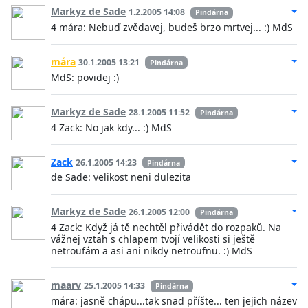
Markyz de Sade
1.2.2005 14:08
Pindárna
4 mára: Nebuď zvědavej, budeš brzo mrtvej... :) MdS
mára
30.1.2005 13:21
Pindárna
MdS: povidej :)
Markyz de Sade
28.1.2005 11:52
Pindárna
4 Zack: No jak kdy... :) MdS
Zack
26.1.2005 14:23
Pindárna
de Sade: velikost neni dulezita
Markyz de Sade
26.1.2005 12:00
Pindárna
4 Zack: Když já tě nechtěl přivádět do rozpaků. Na
vážnej vztah s chlapem tvojí velikosti si ještě
netroufám a asi ani nikdy netroufnu. :) MdS
maarv
25.1.2005 14:33
Pindárna
mára: jasně chápu...tak snad příšte... ten jejich název