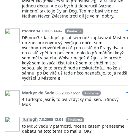
Mister No (dokazes si to predstavit?:)) - a Mistra No
jednou doctu. Ale co bych ti doporucil (vazne
mineno) tak to je Dylan Dog. Ten me bavi vic nez
Nathan Never. Zvlastne treti dil je velmi dobry.
maarv
14.3.2005 14:47
Pindárna
DEmnoG:zdar..lepší pisat sem než zaplavovat Mistera
no znechucenými výlevy:)) joo dočet sem
všechny..neuvěřitelný co?:) na cestě do Pragy dva a
na cestě zpět ten poslední, dalo to přemáhání když
sem měl v batohu Wolverina:ještě žiju...ale prostě
když sem to začal číst tak už sem to chtěl mít za
sebou..ale je to prostě nuda neskutečná... no že si
sáhnul po Delvitě už teda něco naznačuje..to já radši
vydržel u Mistera:))
Markyz de Sade
8.3.2005 16:27
Pindárna
4 Turlogh: Jasně, to byl vždycky můj sen. :) Snový
MdS
Turlogh
7.3.2005 12:01
Pindárna
to MdS: Vedu v patrnosti, mozna casem preneseme
debatu na toto tema do mailu, OK?