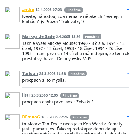
andre
12.4.2005 07:23
Pindárna
Nevíte, náhodou, zda nemaj v nějakejch "levnejch
knihách" (v Praze) "Trolí války"?
Markyz de Sade
2.4.2005 18:26
Pindárna
Takhle vyšel Mickey Mouse: 1990 - 3 čísla, 1991 - 12
čísel, 1992 - 12 čísel, 1993 - 18 čísel, 1994 - 26 čísel,
1995 - mám prvních 14 čísel a mám dojem, že ten rok
přestal vycházet. Disneyovský MdS
Turlogh
25.3.2005 16:58
Pindárna
procpach si to myslis?
listr
25.3.2005 12:05
Pindárna
procpach chybi prvni sesit Zelvaku?
DEmnoG
16.3.2005 22:26
Pindárna
to Maarv: Ten Tex je neco jako Ken Ward z Komety -
jestli pamatujes. Takovej rodokaps: dobri delaji
vsechno dobre a ti zly delaji vsechno zle, i kdyz delaji