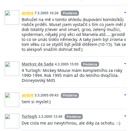
andre
7.3.2005 10:26
Pindárna
Bohužel na mě v tomto ohledu (kupování komiksíků)
rodiče prděli. Musel jsem vystačit s tím co jsem měl z
dob totality (clever and smart, groo, zelený mužíci,
spiderman, nějaký jiný věci od Marvela atd.....)prostě
to co se unás tisklo německy. A taky jsem byl zrovna v
tom věku co se stydíš být ještě dítětem (10-15). Tak se
to alespoň snažím dohnat teď:)
Markyz de Sade
4.3.2005 15:05
Pindárna
4 Turlogh: Mickey Mouse mám kompletního za roky
1990-1994. Rok 1995 mám až do letního dvojčísla.
Disneyovský MdS
andre
3.3.2005 09:43
Pindárna
Sem si myslel:)
Turlogh
2.3.2005 12:49
Pindárna
Dve cisla me asi nevytrhnou, ale diky za ochotu. :-)