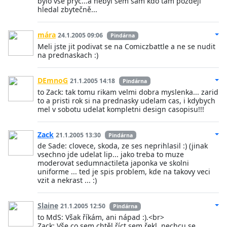
bylo vše pryč...a nebyl sem sám kdo tam později
hledal zbytečně...
mára
24.1.2005 09:06
Pindárna
Meli jste jit podivat se na Comiczbattle a ne se nudit
na prednaskach :)
DEmnoG
21.1.2005 14:18
Pindárna
to Zack: tak tomu rikam velmi dobra myslenka... zarid
to a pristi rok si na prednasky udelam cas, i kdybych
mel v sobotu udelat kompletni design casopisu!!!
Zack
21.1.2005 13:30
Pindárna
de Sade: clovece, skoda, ze ses neprihlasil :) (jinak
vsechno jde udelat lip... jako treba to muze
moderovat sedumnactileta japonka ve skolni
uniforme ... ted je spis problem, kde na takovy veci
vzit a nekrast ... :)
Slaine
21.1.2005 12:50
Pindárna
to MdS: Však říkám, ani nápad :).<br>
Zack: Vše co sem chtěl říct sem řekl, nechcu se