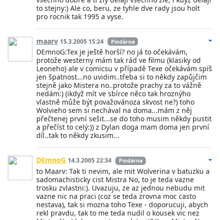
to stejny:) Ale co, beru, ze tyhle dve rady jsou holt
pro rocnik tak 1995 a vyse.
maarv
15.3.2005 15:24
Pindárna
DEmnoG:Tex je ještě horší? no já to očekávám,
protože westerny mám tak rád ve filmu (klasiky od
Leoneho) ale v comicsu v případě Texe očekávám spíš
jen špatnost...no uvidim..třeba si to někdy zapůjčim
stejně jako Mistera no..protože prachy za to vážně
nedám:) (ikdyž mít ve sbírce něco tak hroznýho
vlastně může být považovánoza skvost ne?) toho
Wolvieho sem si nechával na doma...mám z něj
přečtenej první sešit...se do toho musim někdy pustit
a přečíst to celý:)) z Dylan doga mam doma jen první
díl..tak to někdy zkusim...
DEmnoG
14.3.2005 22:34
Pindárna
to Maarv: Tak ti nevim, ale mit Wolverina v batuzku a
sadomachisticky cist Mistra No, to je teda vazne
trosku zvlastni:). Uvazuju, ze az jednou nebudu mit
vazne nic na praci (coz se teda zrovna moc casto
nestava), tak si mozna toho Texe - doporucuji, abych
rekl pravdu, tak to me teda nudil o kousek vic nez