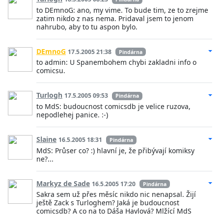
to DEmnoG: ano, my vime. To bude tim, ze to zrejme
zatim nikdo z nas nema. Pridaval jsem to jenom
nahrubo, aby to tu aspon bylo.
DEmnoG
17.5.2005 21:38
Pindárna
to admin: U Spanembohem chybi zakladni info o
comicsu.
Turlogh
17.5.2005 09:53
Pindárna
to MdS: budoucnost comicsdb je velice ruzova,
nepodlehej panice. :-)
Slaine
16.5.2005 18:31
Pindárna
MdS: Průser co? :) hlavní je, že přibývají komiksy
ne?...
Markyz de Sade
16.5.2005 17:20
Pindárna
Sakra sem už přes měsíc nikdo nic nenapsal. Žijí
ještě Zack s Turloghem? Jaká je budoucnost
comicsdb? A co na to Dáša Havlová? Mlžící MdS