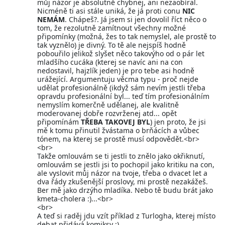
můj názor je absolutně chybnej, ani nezaobíral.
Nicméně ti asi stále uniká, že já proti conu
NIC
NEMÁM
. Chápeš?. Já jsem si jen dovolil říct něco o
tom, že rezolutně zamítnout všechny možné
připomínky (možná, žes to tak nemyslel, ale prostě to
tak vyznělo) je divný. To tě ale nejspíš hodně
pobouřilo jelikož slyšet něco takovýho od o pár let
mladšího cucáka (kterej se navíc ani na con
nedostavil, hajzlík jeden) je pro tebe asi hodně
urážející. Argumentuju věcma typu - proč nejde
udělat profesionálně (ikdyž sám nevím jestli třeba
opravdu profesionální byl... teď tím profesionálním
nemyslím komerčně udělanej, ale kvalitně
moderovanej dobře rozvrženej atd... opět
připomínám
TŘEBA TAKOVEJ BYL
) jen proto, že jsi
mě k tomu přinutil žvástama o brňácích a vůbec
tónem, na kterej se prostě musí odpovědět.<br>
<br>
Takže omlouvám se ti jestli to znělo jako okřiknutí,
omlouvám se jestli jsi to pochopil jako kritiku na con,
ale vyslovit můj názor na tvoje, třeba o dvacet let a
dva řády zkušenější proslovy, mi prostě nezakážeš.
Ber mě jako drzýho mladíka. Nebo tě budu brát jako
kmeta-cholera :)...<br>
<br>
A teď si raděj jdu vzít příklad z Turlogha, kterej místo
debat přidává komiksy :)...