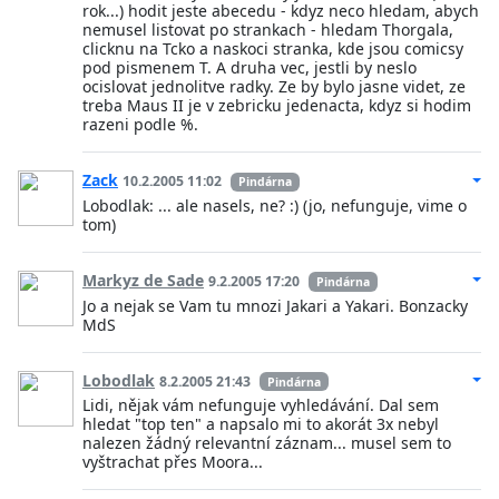
rok...) hodit jeste abecedu - kdyz neco hledam, abych
nemusel listovat po strankach - hledam Thorgala,
clicknu na Tcko a naskoci stranka, kde jsou comicsy
pod pismenem T. A druha vec, jestli by neslo
ocislovat jednolitve radky. Ze by bylo jasne videt, ze
treba Maus II je v zebricku jedenacta, kdyz si hodim
razeni podle %.
Zack
10.2.2005 11:02
Pindárna
Lobodlak: ... ale nasels, ne? :) (jo, nefunguje, vime o
tom)
Markyz de Sade
9.2.2005 17:20
Pindárna
Jo a nejak se Vam tu mnozi Jakari a Yakari. Bonzacky
MdS
Lobodlak
8.2.2005 21:43
Pindárna
Lidi, nějak vám nefunguje vyhledávání. Dal sem
hledat "top ten" a napsalo mi to akorát 3x nebyl
nalezen žádný relevantní záznam... musel sem to
vyštrachat přes Moora...