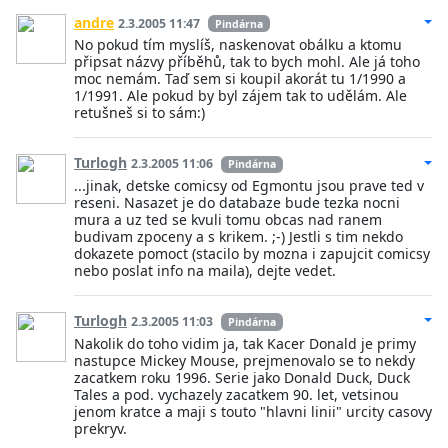
andre
2.3.2005 11:47
Pindárna
No pokud tím myslíš, naskenovat obálku a ktomu
připsat názvy příběhů, tak to bych mohl. Ale já toho
moc nemám. Taď sem si koupil akorát tu 1/1990 a
1/1991. Ale pokud by byl zájem tak to udělám. Ale
retušneš si to sám:)
Turlogh
2.3.2005 11:06
Pindárna
...jinak, detske comicsy od Egmontu jsou prave ted v
reseni. Nasazet je do databaze bude tezka nocni
mura a uz ted se kvuli tomu obcas nad ranem
budivam zpoceny a s krikem. ;-) Jestli s tim nekdo
dokazete pomoct (stacilo by mozna i zapujcit comicsy
nebo poslat info na maila), dejte vedet.
Turlogh
2.3.2005 11:03
Pindárna
Nakolik do toho vidim ja, tak Kacer Donald je primy
nastupce Mickey Mouse, prejmenovalo se to nekdy
zacatkem roku 1996. Serie jako Donald Duck, Duck
Tales a pod. vychazely zacatkem 90. let, vetsinou
jenom kratce a maji s touto "hlavni linii" urcity casovy
prekryv.