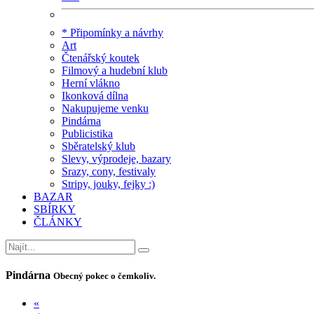
* Připomínky a návrhy
Art
Čtenářský koutek
Filmový a hudební klub
Herní vlákno
Ikonková dílna
Nakupujeme venku
Pindárna
Publicistika
Sběratelský klub
Slevy, výprodeje, bazary
Srazy, cony, festivaly
Stripy, jouky, fejky :)
BAZAR
SBÍRKY
ČLÁNKY
Pindárna
Obecný pokec o čemkoliv.
«