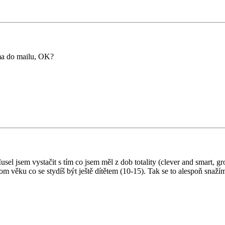
ma do mailu, OK?
el jsem vystačit s tím co jsem měl z dob totality (clever and smart, gr
tom věku co se stydíš být ještě dítětem (10-15). Tak se to alespoň snaží