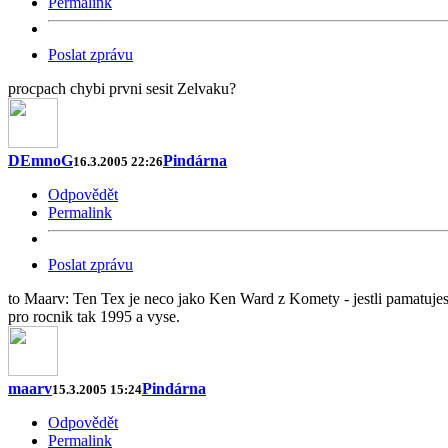
Permalink
Poslat zprávu
procpach chybi prvni sesit Zelvaku?
DEmnoG
Pindárna
16.3.2005 22:26
Odpovědět
Permalink
Poslat zprávu
to Maarv: Ten Tex je neco jako Ken Ward z Komety - jestli pamatujes. T
pro rocnik tak 1995 a vyse.
maarv
Pindárna
15.3.2005 15:24
Odpovědět
Permalink