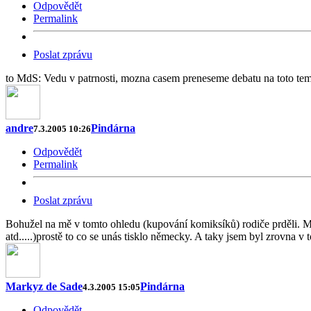
Odpovědět
Permalink
Poslat zprávu
to MdS: Vedu v patrnosti, mozna casem preneseme debatu na toto te
andre
Pindárna
7.3.2005 10:26
Odpovědět
Permalink
Poslat zprávu
Bohužel na mě v tomto ohledu (kupování komiksíků) rodiče prděli. Mus
atd.....)prostě to co se unás tisklo německy. A taky jsem byl zrovna v 
Markyz de Sade
Pindárna
4.3.2005 15:05
Odpovědět