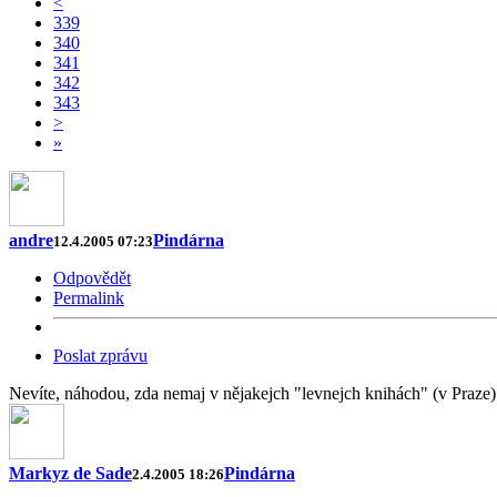
<
339
340
341
342
343
>
»
andre
Pindárna
12.4.2005 07:23
Odpovědět
Permalink
Poslat zprávu
Nevíte, náhodou, zda nemaj v nějakejch "levnejch knihách" (v Praze)
Markyz de Sade
Pindárna
2.4.2005 18:26