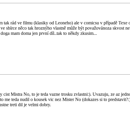
tak rád ve filmu (klasiky od Leoneho) ale v comicsu v případě Texe oč
ít ve sbírce něco tak hroznýho vlastně může být považovánoza skvost n
an doga mam doma jen první díl..tak to někdy zkusim...
 cist Mistra No, to je teda vazne trosku zvlastni:). Uvazuju, ze az jed
to me teda nudil o kousek vic nez Mister No (dokazes si to predstavit?:
ne treti dil je velmi dobry.