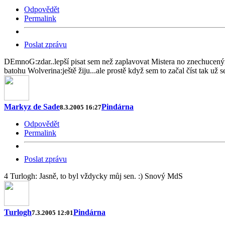
Odpovědět
Permalink
Poslat zprávu
DEmnoG:zdar..lepší pisat sem než zaplavovat Mistera no znechucenými
batohu Wolverina:ještě žiju...ale prostě když sem to začal číst tak už s
Markyz de Sade
Pindárna
8.3.2005 16:27
Odpovědět
Permalink
Poslat zprávu
4 Turlogh: Jasně, to byl vždycky můj sen. :) Snový MdS
Turlogh
Pindárna
7.3.2005 12:01