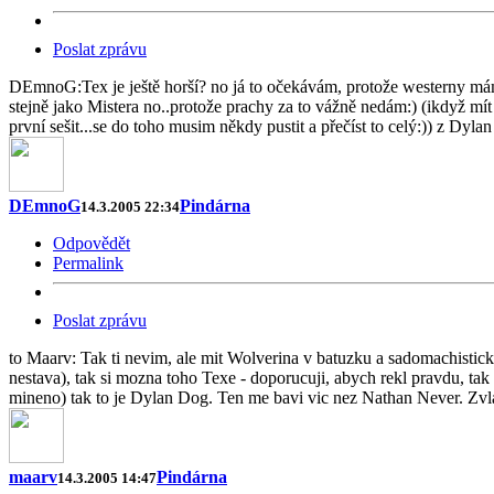
Poslat zprávu
DEmnoG:Tex je ještě horší? no já to očekávám, protože westerny mám 
stejně jako Mistera no..protože prachy za to vážně nedám:) (ikdyž m
první sešit...se do toho musim někdy pustit a přečíst to celý:)) z Dyl
DEmnoG
Pindárna
14.3.2005 22:34
Odpovědět
Permalink
Poslat zprávu
to Maarv: Tak ti nevim, ale mit Wolverina v batuzku a sadomachisticky
nestava), tak si mozna toho Texe - doporucuji, abych rekl pravdu, tak 
mineno) tak to je Dylan Dog. Ten me bavi vic nez Nathan Never. Zvlast
maarv
Pindárna
14.3.2005 14:47