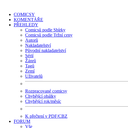
COMICSY
KOMENTÁŘE
PŘEHLEDY
Comicsů podle Sbírky
Comicsů podle Tržní ceny
Autorů
Nakladatelství
Původní nakladatelství
Sérií
Žánrů
Tagů
Zemí
Uživatelů
Rozpracované comicsy
Chybějící obálky
Chybějící rok/měsíc
K přečtení v PDF/CBZ
FORUM
Vše