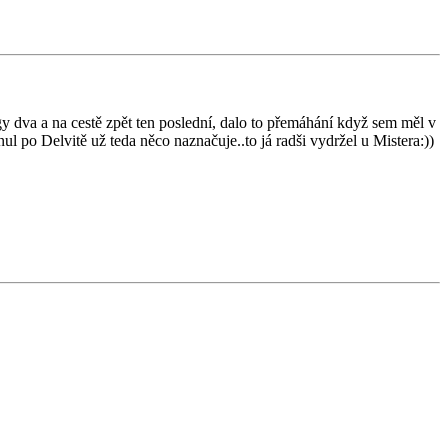
y dva a na cestě zpět ten poslední, dalo to přemáhání když sem měl v
hnul po Delvitě už teda něco naznačuje..to já radši vydržel u Mistera:))