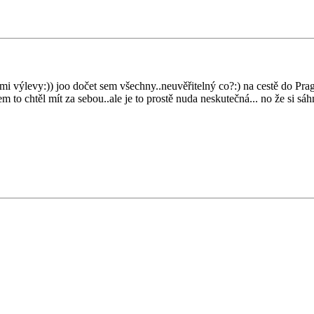
 výlevy:)) joo dočet sem všechny..neuvěřitelný co?:) na cestě do Prag
em to chtěl mít za sebou..ale je to prostě nuda neskutečná... no že si sá