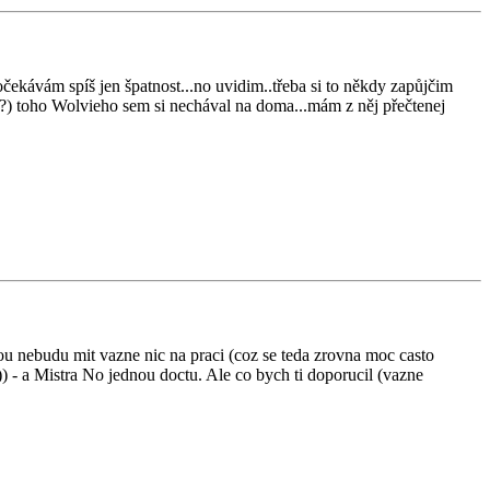
ekávám spíš jen špatnost...no uvidim..třeba si to někdy zapůjčim
e?) toho Wolvieho sem si nechával na doma...mám z něj přečtenej
nou nebudu mit vazne nic na praci (coz se teda zrovna moc casto
)) - a Mistra No jednou doctu. Ale co bych ti doporucil (vazne