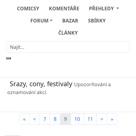
COMICSY
KOMENTÁŘE
PŘEHLEDY
FORUM
BAZAR
SBÍRKY
ČLÁNKY
Srazy, cony, festivaly
Upozorňování a
oznamování akcí.
«
<
7
8
9
10
11
>
»