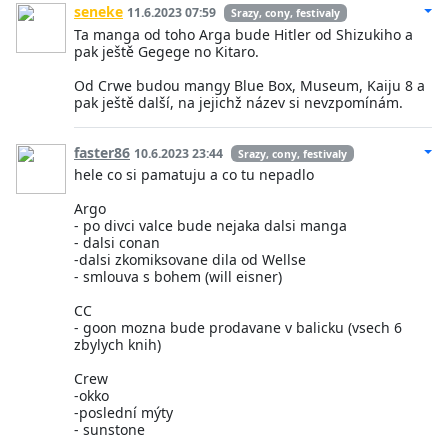
seneke
11.6.2023 07:59
Srazy, cony, festivaly
Ta manga od toho Arga bude Hitler od Shizukiho a
pak ještě Gegege no Kitaro.
Od Crwe budou mangy Blue Box, Museum, Kaiju 8 a
pak ještě další, na jejichž název si nevzpomínám.
faster86
10.6.2023 23:44
Srazy, cony, festivaly
hele co si pamatuju a co tu nepadlo
Argo
- po divci valce bude nejaka dalsi manga
- dalsi conan
-dalsi zkomiksovane dila od Wellse
- smlouva s bohem (will eisner)
CC
- goon mozna bude prodavane v balicku (vsech 6
zbylych knih)
Crew
-okko
-poslední mýty
- sunstone