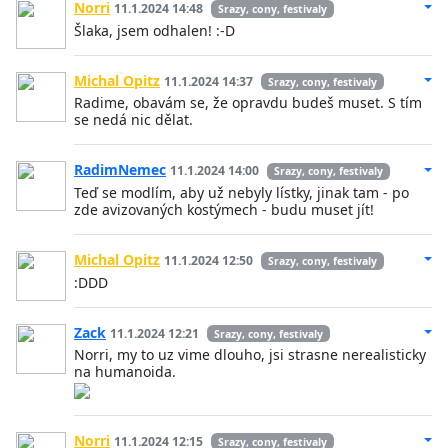
Norri
11.1.2024 14:48
Srazy, cony, festivaly
Šlaka, jsem odhalen! :-D
Michal Opitz
11.1.2024 14:37
Srazy, cony, festivaly
Radime, obavám se, že opravdu budeš muset. S tím
se nedá nic dělat.
RadimNemec
11.1.2024 14:00
Srazy, cony, festivaly
Teď se modlím, aby už nebyly lístky, jinak tam - po
zde avizovaných kostýmech - budu muset jít!
Michal Opitz
11.1.2024 12:50
Srazy, cony, festivaly
:DDD
Zack
11.1.2024 12:21
Srazy, cony, festivaly
Norri, my to uz vime dlouho, jsi strasne nerealisticky
na humanoida.
Norri
11.1.2024 12:15
Srazy, cony, festivaly