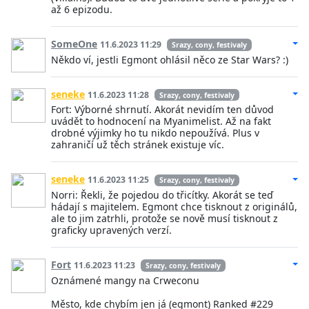
až 6 epizodu.
SomeOne
11.6.2023 11:29
Srazy, cony, festivaly
Někdo ví, jestli Egmont ohlásil něco ze Star Wars? :)
seneke
11.6.2023 11:28
Srazy, cony, festivaly
Fort: Výborné shrnutí. Akorát nevidím ten důvod
uvádět to hodnocení na Myanimelist. Až na fakt
drobné výjimky ho tu nikdo nepoužívá. Plus v
zahraničí už těch stránek existuje víc.
seneke
11.6.2023 11:25
Srazy, cony, festivaly
Norri: Řekli, že pojedou do třicítky. Akorát se teď
hádají s majitelem. Egmont chce tisknout z originálů,
ale to jim zatrhli, protože se nově musí tisknout z
graficky upravených verzí.
Fort
11.6.2023 11:23
Srazy, cony, festivaly
Oznámené mangy na Crweconu
Město, kde chybím jen já (egmont) Ranked #229