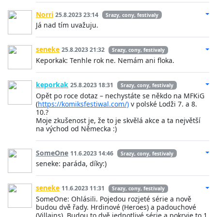
Norri
25.8.2023 23:14
Srazy, cony, festivaly
Já nad tím uvažuju.
seneke
25.8.2023 21:32
Srazy, cony, festivaly
Keporkak: Tenhle rok ne. Nemám ani floka.
keporkak
25.8.2023 18:31
Srazy, cony, festivaly
Opět po roce dotaz – nechystáte se někdo na MFKiG
(
https://komiksfestiwal.com/)
v polské Lodži 7. a 8.
10.?
Moje zkušenost je, že to je skvělá akce a ta největší
na východ od Německa :)
SomeOne
11.6.2023 14:46
Srazy, cony, festivaly
seneke: paráda, díky:)
seneke
11.6.2023 11:31
Srazy, cony, festivaly
SomeOne: Ohlásili. Pojedou rozjeté série a nově
budou dvě řady. Hrdinové (Heroes) a padouchové
(Villains). Budou to dvě jednotlivé série a pokryje to 1