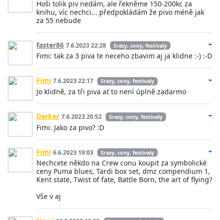
Hoši tolik piv nedám, ale řekněme 150-200kc za
knihu, víc nechci... předpokládám že pivo méně jak
za 55 nebude
faster86
7.6.2023 22:28
Srazy, cony, festivaly
Fimi: tak za 3 piva te neceho zbavim aj ja klidne :-) :-D
Fimi
7.6.2023 22:17
Srazy, cony, festivaly
Jo klidně, za tři piva ať to není úplně zadarmo
Darker
7.6.2023 20:52
Srazy, cony, festivaly
Fimi: Jako za pivo? :D
Fimi
6.6.2023 19:03
Srazy, cony, festivaly
Nechcete někdo na Crew conu koupit za symbolické
ceny Puma blues, Tardi box set, dmz compendium 1,
Kent state, Twist of fate, Battle Born, the art of flying?
Vše v aj