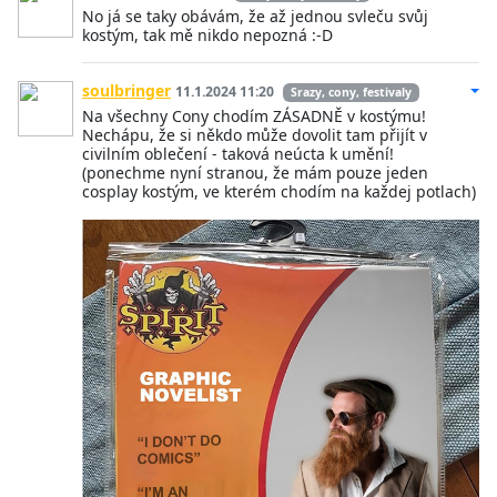
No já se taky obávám, že až jednou svleču svůj
kostým, tak mě nikdo nepozná :-D
soulbringer
11.1.2024 11:20
Srazy, cony, festivaly
Na všechny Cony chodím ZÁSADNĚ v kostýmu!
Nechápu, že si někdo může dovolit tam přijít v
civilním oblečení - taková neúcta k umění!
(ponechme nyní stranou, že mám pouze jeden
cosplay kostým, ve kterém chodím na každej potlach)