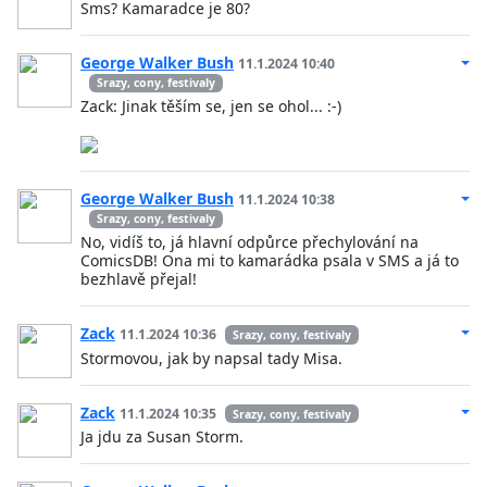
Sms? Kamaradce je 80?
George Walker Bush
11.1.2024 10:40
Srazy, cony, festivaly
Zack: Jinak těším se, jen se ohol... :-)
George Walker Bush
11.1.2024 10:38
Srazy, cony, festivaly
No, vidíš to, já hlavní odpůrce přechylování na
ComicsDB! Ona mi to kamarádka psala v SMS a já to
bezhlavě přejal!
Zack
11.1.2024 10:36
Srazy, cony, festivaly
Stormovou, jak by napsal tady Misa.
Zack
11.1.2024 10:35
Srazy, cony, festivaly
Ja jdu za Susan Storm.