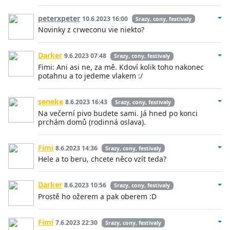
peterxpeter
10.6.2023 16:00
Srazy, cony, festivaly
Novinky z crweconu vie niekto?
Darker
9.6.2023 07:48
Srazy, cony, festivaly
Fimi: Ani asi ne, za mě. Kdoví kolik toho nakonec
potahnu a to jedeme vlakem :/
seneke
8.6.2023 16:43
Srazy, cony, festivaly
Na večerní pivo budete sami. Já hned po konci
prchám domů (rodinná oslava).
Fimi
8.6.2023 14:36
Srazy, cony, festivaly
Hele a to beru, chcete něco vzít teda?
Darker
8.6.2023 10:56
Srazy, cony, festivaly
Prostě ho ožerem a pak oberem :D
Fimi
7.6.2023 22:30
Srazy, cony, festivaly