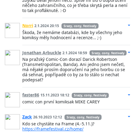
zbytku dělal jenom něco. Spíše mi šlo o doporučení
něčeho zahraničního, co je třeba skrytá perla a není
to tak profláknuté. :-D
Norri
2.1.2024 20:15
Srazy, cony, festivaly
Škoda, že nemáme databázi, kde by všechny jeho
komiksy měly hodnocení a recenze... ;-)
Jonathan Arbuckle
2.1.2024 18:59
Srazy, cony, festivaly
Na pražský Comic-Con dorazí Darick Robertson
(Transmetropolitan, Banda). Ani jedno jsem nečetl,
má nějaké prosím doporučení na jeho tvorbu co se
dá sehnat, popřípadě co by za to stálo si nechat
podepsat?
faster86
15.11.2023 18:12
Srazy, cony, festivaly
comic con první komiksak MIKE CAREY
Zack
26.10.2023 12:12
Srazy, cony, festivaly
Kdo se chystáte na Frame (4.-5.11.)?
https://framefestival.cz/home/