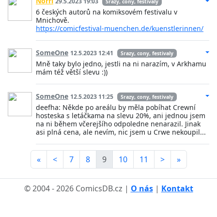
Norri
29.5.2023 19:03
Srazy, cony, festivaly
6 českých autorů na komiksovém festivalu v
Mnichově.
https://comicfestival-muenchen.de/kuenstlerinnen/
SomeOne
12.5.2023 12:41
Srazy, cony, festivaly
Mně taky bylo jedno, jestli na ni narazím, v Arkhamu
mám též větší slevu :))
SomeOne
12.5.2023 11:25
Srazy, cony, festivaly
deefha: Někde po areálu by měla pobíhat Crewní
hosteska s letáčkama na slevu 20%, ani jednou jsem
na ni během včerejšího odpoledne nenarazil. Jinak
asi plná cena, ale nevím, nic jsem u Crwe nekoupil...
«
<
7
8
9
10
11
>
»
© 2004 - 2026 ComicsDB.cz |
O nás
|
Kontakt