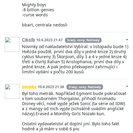
Mighty boys
-8 billion genies
-curse words
bbart, centrala nedosli
Cikolb
10.6.2023 21:47
Srazy, cony, festivaly
Novinky od nakladatelství Vybíral: v listopadu bude 1)
Hvězda pouště, první dva díly v jedné knize 2) druhý
cyklus Mureny 3) Škorpion, díly 3 a 4 v jedné knize 4)
třetí a čtvrtý Rahan 5) Aristophania, první dva díly v
jedné knize. A pak jedno překvapení zahrnující i
limitní vydání v počtu 200 kusů.
seneke
10.6.2023 21:36
Srazy, cony, festivaly
Byl toho metrák. Například Egmont bude pokračovat
v tom souborném Thorgalovi, přihodí hromadu
Disney věcí, nově vyjde ježek Sonic (ta série od IDW)
a z mangy od nich vyjde (schválně uvádím anglické
názvy) Erased a Monthly Girls Nozaki-kun.
Ostatní vydavatelství ať doplní jiní. Bylo toho fakt
hodně a já mám v sobě 6 piv.