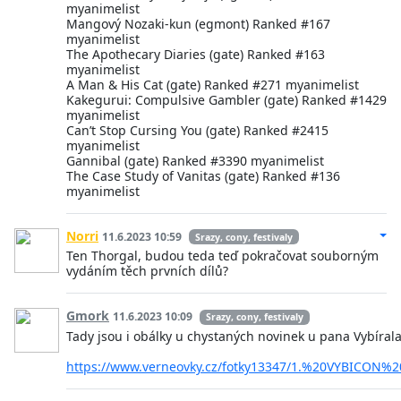
myanimelist
Mangový Nozaki-kun (egmont) Ranked #167
myanimelist
The Apothecary Diaries (gate) Ranked #163
myanimelist
A Man & His Cat (gate) Ranked #271 myanimelist
Kakegurui: Compulsive Gambler (gate) Ranked #1429
myanimelist
Can’t Stop Cursing You (gate) Ranked #2415
myanimelist
Gannibal (gate) Ranked #3390 myanimelist
The Case Study of Vanitas (gate) Ranked #136
myanimelist
Norri
11.6.2023 10:59
Srazy, cony, festivaly
Ten Thorgal, budou teda teď pokračovat souborným
vydáním těch prvních dílů?
Gmork
11.6.2023 10:09
Srazy, cony, festivaly
Tady jsou i obálky u chystaných novinek u pana Vybírala
https://www.verneovky.cz/fotky13347/1.%20VYBICON%2