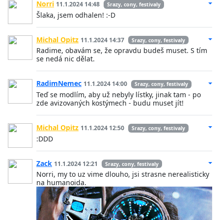
Norri
11.1.2024 14:48
Srazy, cony, festivaly
Šlaka, jsem odhalen! :-D
Michal Opitz
11.1.2024 14:37
Srazy, cony, festivaly
Radime, obavám se, že opravdu budeš muset. S tím
se nedá nic dělat.
RadimNemec
11.1.2024 14:00
Srazy, cony, festivaly
Teď se modlím, aby už nebyly lístky, jinak tam - po
zde avizovaných kostýmech - budu muset jít!
Michal Opitz
11.1.2024 12:50
Srazy, cony, festivaly
:DDD
Zack
11.1.2024 12:21
Srazy, cony, festivaly
Norri, my to uz vime dlouho, jsi strasne nerealisticky
na humanoida.