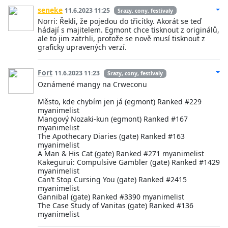
seneke
11.6.2023 11:25
Srazy, cony, festivaly
Norri: Řekli, že pojedou do třicítky. Akorát se teď
hádají s majitelem. Egmont chce tisknout z originálů,
ale to jim zatrhli, protože se nově musí tisknout z
graficky upravených verzí.
Fort
11.6.2023 11:23
Srazy, cony, festivaly
Oznámené mangy na Crweconu
Město, kde chybím jen já (egmont) Ranked #229
myanimelist
Mangový Nozaki-kun (egmont) Ranked #167
myanimelist
The Apothecary Diaries (gate) Ranked #163
myanimelist
A Man & His Cat (gate) Ranked #271 myanimelist
Kakegurui: Compulsive Gambler (gate) Ranked #1429
myanimelist
Can’t Stop Cursing You (gate) Ranked #2415
myanimelist
Gannibal (gate) Ranked #3390 myanimelist
The Case Study of Vanitas (gate) Ranked #136
myanimelist