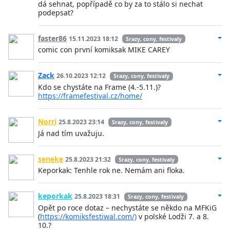
dá sehnat, popřípadě co by za to stálo si nechat
podepsat?
faster86
15.11.2023 18:12
Srazy, cony, festivaly
comic con první komiksak MIKE CAREY
Zack
26.10.2023 12:12
Srazy, cony, festivaly
Kdo se chystáte na Frame (4.-5.11.)?
https://framefestival.cz/home/
Norri
25.8.2023 23:14
Srazy, cony, festivaly
Já nad tím uvažuju.
seneke
25.8.2023 21:32
Srazy, cony, festivaly
Keporkak: Tenhle rok ne. Nemám ani floka.
keporkak
25.8.2023 18:31
Srazy, cony, festivaly
Opět po roce dotaz – nechystáte se někdo na MFKiG
(
https://komiksfestiwal.com/)
v polské Lodži 7. a 8.
10.?