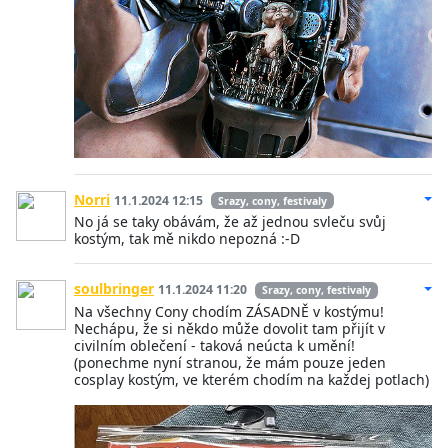
Norri
11.1.2024 12:15
Srazy, cony, festivaly
No já se taky obávám, že až jednou svleču svůj
kostým, tak mě nikdo nepozná :-D
soulbringer
11.1.2024 11:20
Srazy, cony, festivaly
Na všechny Cony chodím ZÁSADNĚ v kostýmu!
Nechápu, že si někdo může dovolit tam přijít v
civilním oblečení - taková neúcta k umění!
(ponechme nyní stranou, že mám pouze jeden
cosplay kostým, ve kterém chodím na každej potlach)