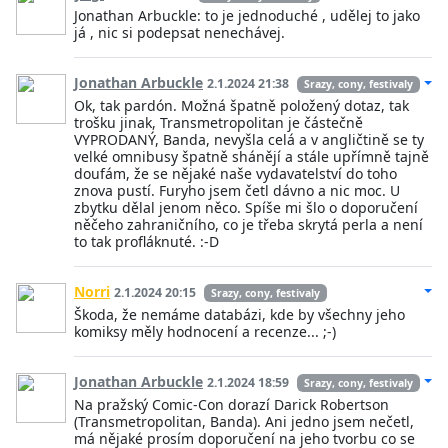
Jonathan Arbuckle: to je jednoduché , udělej to jako
já , nic si podepsat nenechávej.
Jonathan Arbuckle
2.1.2024 21:38
Srazy, cony, festivaly
Ok, tak pardón. Možná špatně položený dotaz, tak
trošku jinak, Transmetropolitan je částečně
VYPRODANÝ, Banda, nevyšla celá a v angličtině se ty
velké omnibusy špatně shánějí a stále upřímně tajně
doufám, že se nějaké naše vydavatelství do toho
znova pustí. Furyho jsem četl dávno a nic moc. U
zbytku dělal jenom něco. Spíše mi šlo o doporučení
něčeho zahraničního, co je třeba skrytá perla a není
to tak profláknuté. :-D
Norri
2.1.2024 20:15
Srazy, cony, festivaly
Škoda, že nemáme databázi, kde by všechny jeho
komiksy měly hodnocení a recenze... ;-)
Jonathan Arbuckle
2.1.2024 18:59
Srazy, cony, festivaly
Na pražský Comic-Con dorazí Darick Robertson
(Transmetropolitan, Banda). Ani jedno jsem nečetl,
má nějaké prosím doporučení na jeho tvorbu co se