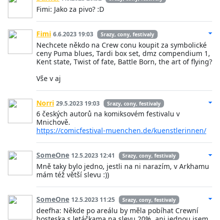
Fimi: Jako za pivo? :D
Fimi
6.6.2023 19:03
Srazy, cony, festivaly
Nechcete někdo na Crew conu koupit za symbolické
ceny Puma blues, Tardi box set, dmz compendium 1,
Kent state, Twist of fate, Battle Born, the art of flying?
Vše v aj
Norri
29.5.2023 19:03
Srazy, cony, festivaly
6 českých autorů na komiksovém festivalu v
Mnichově.
https://comicfestival-muenchen.de/kuenstlerinnen/
SomeOne
12.5.2023 12:41
Srazy, cony, festivaly
Mně taky bylo jedno, jestli na ni narazím, v Arkhamu
mám též větší slevu :))
SomeOne
12.5.2023 11:25
Srazy, cony, festivaly
deefha: Někde po areálu by měla pobíhat Crewní
hosteska s letáčkama na slevu 20%, ani jednou jsem