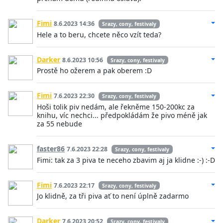
Fimi
8.6.2023 14:36
Srazy, cony, festivaly
Hele a to beru, chcete něco vzít teda?
Darker
8.6.2023 10:56
Srazy, cony, festivaly
Prostě ho ožerem a pak oberem :D
Fimi
7.6.2023 22:30
Srazy, cony, festivaly
Hoši tolik piv nedám, ale řekněme 150-200kc za
knihu, víc nechci... předpokládám že pivo méně jak
za 55 nebude
faster86
7.6.2023 22:28
Srazy, cony, festivaly
Fimi: tak za 3 piva te neceho zbavim aj ja klidne :-) :-D
Fimi
7.6.2023 22:17
Srazy, cony, festivaly
Jo klidně, za tři piva ať to není úplně zadarmo
Darker
7.6.2023 20:52
Srazy, cony, festivaly