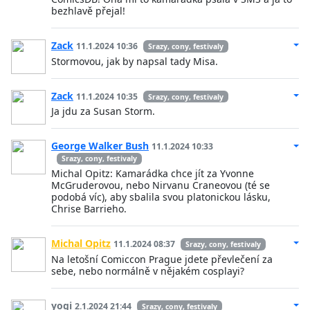
bezhlavě přejal!
Zack
11.1.2024 10:36
Srazy, cony, festivaly
Stormovou, jak by napsal tady Misa.
Zack
11.1.2024 10:35
Srazy, cony, festivaly
Ja jdu za Susan Storm.
George Walker Bush
11.1.2024 10:33
Srazy, cony, festivaly
Michal Opitz: Kamarádka chce jít za Yvonne
McGruderovou, nebo Nirvanu Craneovou (té se
podobá víc), aby sbalila svou platonickou lásku,
Chrise Barrieho.
Michal Opitz
11.1.2024 08:37
Srazy, cony, festivaly
Na letošní Comiccon Prague jdete převlečení za
sebe, nebo normálně v nějakém cosplayi?
yogi
2.1.2024 21:44
Srazy, cony, festivaly