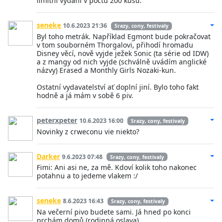
limitní vydání v počtu 200 kusů.
seneke
10.6.2023 21:36
Srazy, cony, festivaly
Byl toho metrák. Například Egmont bude pokračovat
v tom souborném Thorgalovi, přihodí hromadu
Disney věcí, nově vyjde ježek Sonic (ta série od IDW)
a z mangy od nich vyjde (schválně uvádím anglické
názvy) Erased a Monthly Girls Nozaki-kun.
Ostatní vydavatelství ať doplní jiní. Bylo toho fakt
hodně a já mám v sobě 6 piv.
peterxpeter
10.6.2023 16:00
Srazy, cony, festivaly
Novinky z crweconu vie niekto?
Darker
9.6.2023 07:48
Srazy, cony, festivaly
Fimi: Ani asi ne, za mě. Kdoví kolik toho nakonec
potahnu a to jedeme vlakem :/
seneke
8.6.2023 16:43
Srazy, cony, festivaly
Na večerní pivo budete sami. Já hned po konci
prchám domů (rodinná oslava).