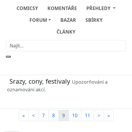
COMICSY
KOMENTÁŘE
PŘEHLEDY
FORUM
BAZAR
SBÍRKY
ČLÁNKY
Srazy, cony, festivaly
Upozorňování a
oznamování akcí.
«
<
7
8
9
10
11
>
»