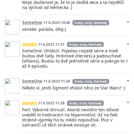
Moje zkušenost je, že to je skvělá akce a ta největší
na východ od Německa :)
SomeOne
11.6.2023 14:46
Srazy, cony, festivaly
seneke: paráda, díky:)
seneke
11.6.2023 11:31
Srazy, cony, festivaly
SomeOne: Ohlásili. Pojedou rozjeté série a nově
budou dvě řady. Hrdinové (Heroes) a padouchové
(Villains). Budou to dvě jednotlivé série a pokryje to 1
až 6 epizodu.
SomeOne
11.6.2023 11:29
Srazy, cony, festivaly
Někdo ví, jestli Egmont ohlásil něco ze Star Wars? :)
seneke
11.6.2023 11:28
Srazy, cony, festivaly
Fort: Výborné shrnutí. Akorát nevidím ten důvod
uvádět to hodnocení na Myanimelist. Až na fakt
drobné výjimky ho tu nikdo nepoužívá. Plus v
zahraničí už těch stránek existuje víc.