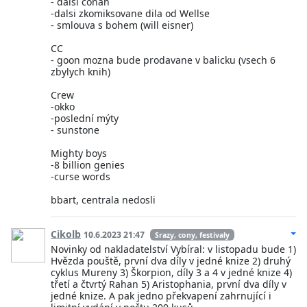
- dalsi conan
-dalsi zkomiksovane dila od Wellse
- smlouva s bohem (will eisner)
CC
- goon mozna bude prodavane v balicku (vsech 6
zbylych knih)
Crew
-okko
-poslední mýty
- sunstone
Mighty boys
-8 billion genies
-curse words
bbart, centrala nedosli
Cikolb
10.6.2023 21:47
Srazy, cony, festivaly
Novinky od nakladatelství Vybíral: v listopadu bude 1)
Hvězda pouště, první dva díly v jedné knize 2) druhý
cyklus Mureny 3) Škorpion, díly 3 a 4 v jedné knize 4)
třetí a čtvrtý Rahan 5) Aristophania, první dva díly v
jedné knize. A pak jedno překvapení zahrnující i