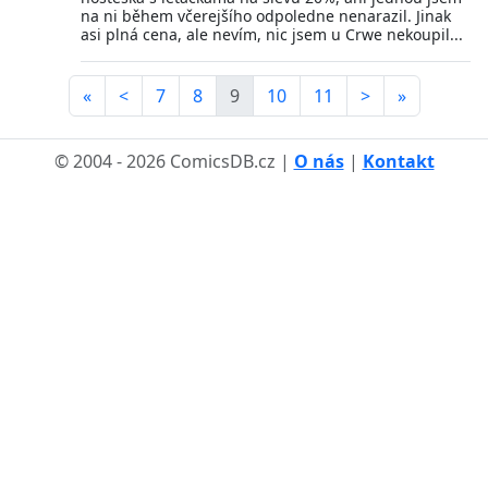
na ni během včerejšího odpoledne nenarazil. Jinak
asi plná cena, ale nevím, nic jsem u Crwe nekoupil...
«
<
7
8
9
10
11
>
»
© 2004 - 2026 ComicsDB.cz |
O nás
|
Kontakt