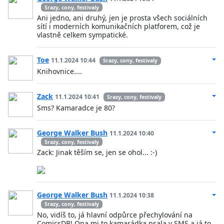
Srazy, cony, festivaly
Ani jedno, ani druhý, jen je prosta všech sociálních
sítí i moderních komunikačních platforem, což je
vlastně celkem sympatické.
Toe
11.1.2024 10:44
Srazy, cony, festivaly
Knihovnice....
Zack
11.1.2024 10:41
Srazy, cony, festivaly
Sms? Kamaradce je 80?
George Walker Bush
11.1.2024 10:40
Srazy, cony, festivaly
Zack: Jinak těším se, jen se ohol... :-)
George Walker Bush
11.1.2024 10:38
Srazy, cony, festivaly
No, vidíš to, já hlavní odpůrce přechylování na
ComicsDB! Ona mi to kamarádka psala v SMS a já to