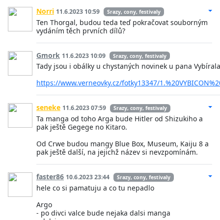
Norri
11.6.2023 10:59
Srazy, cony, festivaly
Ten Thorgal, budou teda teď pokračovat souborným
vydáním těch prvních dílů?
Gmork
11.6.2023 10:09
Srazy, cony, festivaly
Tady jsou i obálky u chystaných novinek u pana Vybírala
https://www.verneovky.cz/fotky13347/1.%20VYBICON%2
seneke
11.6.2023 07:59
Srazy, cony, festivaly
Ta manga od toho Arga bude Hitler od Shizukiho a
pak ještě Gegege no Kitaro.
Od Crwe budou mangy Blue Box, Museum, Kaiju 8 a
pak ještě další, na jejichž název si nevzpomínám.
faster86
10.6.2023 23:44
Srazy, cony, festivaly
hele co si pamatuju a co tu nepadlo
Argo
- po divci valce bude nejaka dalsi manga