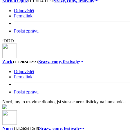
Michal Opitz
Srazy, cony, festivaly
11.1.2024 12:50
Odpovědět
Permalink
Poslat zprávu
:DDD
Zack
Srazy, cony, festivaly
11.1.2024 12:21
Odpovědět
Permalink
Poslat zprávu
Norri, my to uz vime dlouho, jsi strasne nerealisticky na humanoida.
Norri
Srazy, cony, festivaly
11.1.2024 12:15