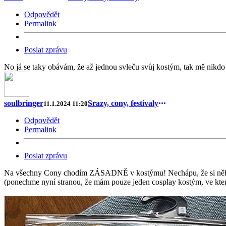
Odpovědět
Permalink
Poslat zprávu
No já se taky obávám, že až jednou svleču svůj kostým, tak mě nikd
soulbringer
Srazy, cony, festivaly
11.1.2024 11:20
Odpovědět
Permalink
Poslat zprávu
Na všechny Cony chodím ZÁSADNĚ v kostýmu! Nechápu, že si někdo m
(ponechme nyní stranou, že mám pouze jeden cosplay kostým, ve kte