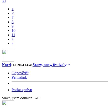
«
<
7
8
9
10
11
>
»
Norri
Srazy, cony, festivaly
11.1.2024 14:48
Odpovědět
Permalink
Poslat zprávu
Šlaka, jsem odhalen! :-D