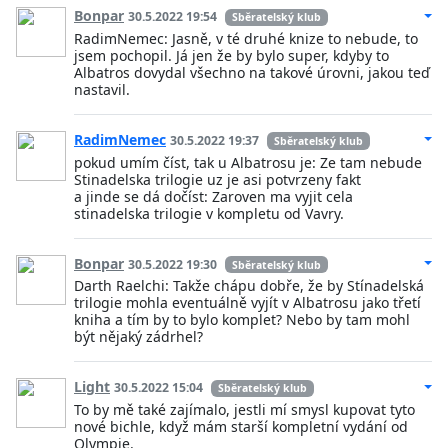
Bonpar
30.5.2022 19:54
Sběratelský klub
RadimNemec: Jasně, v té druhé knize to nebude, to
jsem pochopil. Já jen že by bylo super, kdyby to
Albatros dovydal všechno na takové úrovni, jakou teď
nastavil.
RadimNemec
30.5.2022 19:37
Sběratelský klub
pokud umím číst, tak u Albatrosu je: Ze tam nebude
Stinadelska trilogie uz je asi potvrzeny fakt
a jinde se dá dočíst: Zaroven ma vyjit cela
stinadelska trilogie v kompletu od Vavry.
Bonpar
30.5.2022 19:30
Sběratelský klub
Darth Raelchi: Takže chápu dobře, že by Stínadelská
trilogie mohla eventuálně vyjít v Albatrosu jako třetí
kniha a tím by to bylo komplet? Nebo by tam mohl
být nějaký zádrhel?
Light
30.5.2022 15:04
Sběratelský klub
To by mě také zajímalo, jestli mí smysl kupovat tyto
nové bichle, když mám starší kompletní vydání od
Olympie.