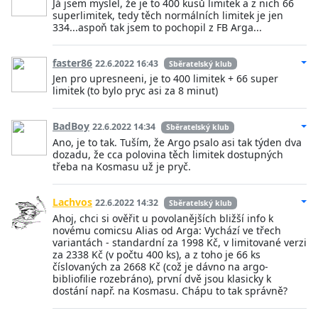
Já jsem myslel, že je to 400 kusů limitek a z nich 66
superlimitek, tedy těch normálních limitek je jen
334...aspoň tak jsem to pochopil z FB Arga...
faster86
22.6.2022 16:43
Sběratelský klub
Jen pro upresneeni, je to 400 limitek + 66 super
limitek (to bylo pryc asi za 8 minut)
BadBoy
22.6.2022 14:34
Sběratelský klub
Ano, je to tak. Tuším, že Argo psalo asi tak týden dva
dozadu, že cca polovina těch limitek dostupných
třeba na Kosmasu už je pryč.
Lachvos
22.6.2022 14:32
Sběratelský klub
Ahoj, chci si ověřit u povolanějších bližší info k
novému comicsu Alias od Arga: Vychází ve třech
variantách - standardní za 1998 Kč, v limitované verzi
za 2338 Kč (v počtu 400 ks), a z toho je 66 ks
číslovaných za 2668 Kč (což je dávno na argo-
bibliofilie rozebráno), první dvě jsou klasicky k
dostání např. na Kosmasu. Chápu to tak správně?