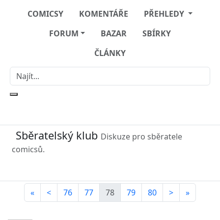
COMICSY
KOMENTÁŘE
PŘEHLEDY
FORUM
BAZAR
SBÍRKY
ČLÁNKY
Sběratelský klub
Diskuze pro sběratele
comicsů.
«
<
76
77
78
79
80
>
»