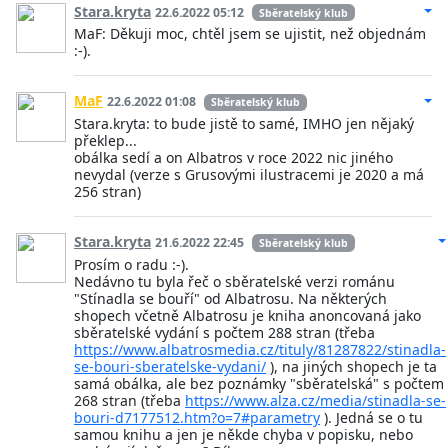
Stara.kryta
22.6.2022 05:12
Sběratelský klub
MaF: Děkuji moc, chtěl jsem se ujistit, než objednám
:-).
MaF
22.6.2022 01:08
Sběratelský klub
Stara.kryta: to bude jistě to samé, IMHO jen nějaký
překlep...
obálka sedí a on Albatros v roce 2022 nic jiného
nevydal (verze s Grusovými ilustracemi je 2020 a má
256 stran)
Stara.kryta
21.6.2022 22:45
Sběratelský klub
Prosím o radu :-).
Nedávno tu byla řeč o sběratelské verzi románu
"Stínadla se bouří" od Albatrosu. Na některých
shopech včetně Albatrosu je kniha anoncovaná jako
sběratelské vydání s počtem 288 stran (třeba
https://www.albatrosmedia.cz/tituly/81287822/stinadla-
se-bouri-sberatelske-vydani/
), na jiných shopech je ta
samá obálka, ale bez poznámky "sběratelská" s počtem
268 stran (třeba
https://www.alza.cz/media/stinadla-se-
bouri-d7177512.htm?o=7#parametry
). Jedná se o tu
samou knihu a jen je někde chyba v popisku, nebo