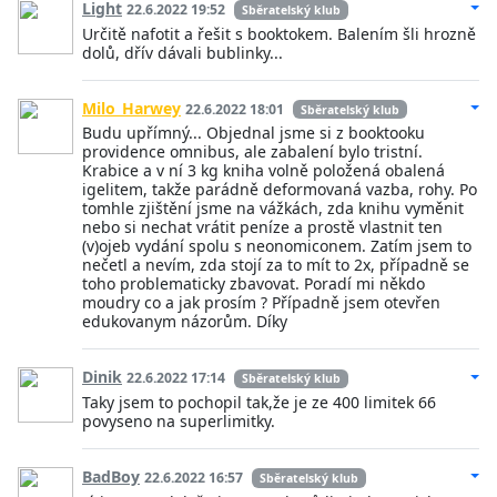
Light
22.6.2022 19:52
Sběratelský klub
Určitě nafotit a řešit s booktokem. Balením šli hrozně
dolů, dřív dávali bublinky...
Milo_Harwey
22.6.2022 18:01
Sběratelský klub
Budu upřímný... Objednal jsme si z booktooku
providence omnibus, ale zabalení bylo tristní.
Krabice a v ní 3 kg kniha volně položená obalená
igelitem, takže parádně deformovaná vazba, rohy. Po
tomhle zjištění jsme na vážkách, zda knihu vyměnit
nebo si nechat vrátit peníze a prostě vlastnit ten
(v)ojeb vydání spolu s neonomiconem. Zatím jsem to
nečetl a nevím, zda stojí za to mít to 2x, případně se
toho problematicky zbavovat. Poradí mi někdo
moudry co a jak prosím ? Případně jsem otevřen
edukovanym názorům. Díky
Dinik
22.6.2022 17:14
Sběratelský klub
Taky jsem to pochopil tak,že je ze 400 limitek 66
povyseno na superlimitky.
BadBoy
22.6.2022 16:57
Sběratelský klub