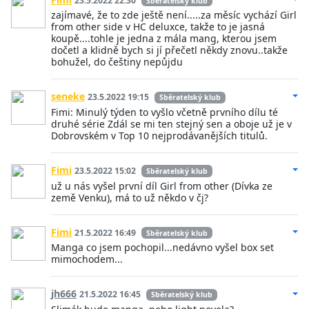
23.5.2022 22:30
Sběratelský klub
zajímavé, že to zde ještě není.....za měsíc vychází Girl
from other side v HC deluxce, takže to je jasná
koupě....tohle je jedna z mála mang, kterou jsem
dočetl a klidně bych si jí přečetl někdy znovu..takže
bohužel, do češtiny nepůjdu
seneke
23.5.2022 19:15
Sběratelský klub
Fimi: Minulý týden to vyšlo včetně prvního dílu té
druhé série Zdál se mi ten stejný sen a oboje už je v
Dobrovském v Top 10 nejprodávanějších titulů.
Fimi
23.5.2022 15:02
Sběratelský klub
už u nás vyšel první díl Girl from other (Dívka ze
země Venku), má to už někdo v čj?
Fimi
21.5.2022 16:49
Sběratelský klub
Manga co jsem pochopil...nedávno vyšel box set
mimochodem...
jh666
21.5.2022 16:45
Sběratelský klub