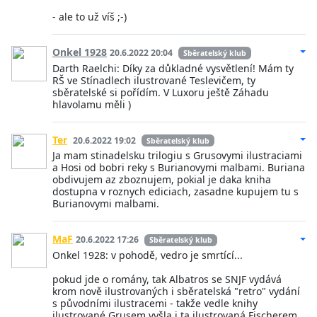
- ale to už víš ;-)
Onkel 1928
20.6.2022 20:04
Sběratelský klub
Darth Raelchi: Díky za důkladné vysvětlení! Mám ty
RŠ ve Stínadlech ilustrované Teslevičem, ty
sběratelské si pořídím. V Luxoru ještě Záhadu
hlavolamu měli )
Ter
20.6.2022 19:02
Sběratelský klub
Ja mam stinadelsku trilogiu s Grusovymi ilustraciami
a Hosi od bobri reky s Burianovymi malbami. Buriana
obdivujem az zboznujem, pokial je daka kniha
dostupna v roznych ediciach, zasadne kupujem tu s
Burianovymi malbami.
MaF
20.6.2022 17:26
Sběratelský klub
Onkel 1928: v pohodě, vedro je smrtící...
pokud jde o romány, tak Albatros se SNJF vydává
krom nově ilustrovaných i sběratelská "retro" vydání
s původními ilustracemi - takže vedle knihy
ilustrované Grusem vyšla i ta ilustrovaná Fischerem,