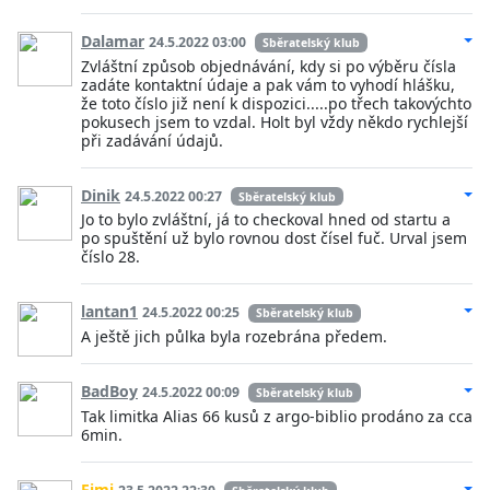
Dalamar
24.5.2022 03:00
Sběratelský klub
Zvláštní způsob objednávání, kdy si po výběru čísla
zadáte kontaktní údaje a pak vám to vyhodí hlášku,
že toto číslo již není k dispozici.....po třech takovýchto
pokusech jsem to vzdal. Holt byl vždy někdo rychlejší
při zadávání údajů.
Dinik
24.5.2022 00:27
Sběratelský klub
Jo to bylo zvláštní, já to checkoval hned od startu a
po spuštění už bylo rovnou dost čísel fuč. Urval jsem
číslo 28.
lantan1
24.5.2022 00:25
Sběratelský klub
A ještě jich půlka byla rozebrána předem.
BadBoy
24.5.2022 00:09
Sběratelský klub
Tak limitka Alias 66 kusů z argo-biblio prodáno za cca
6min.
Fimi