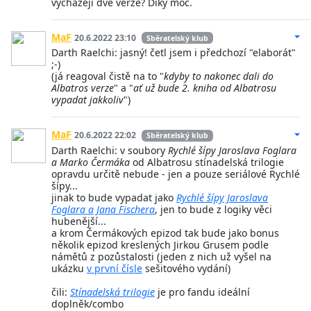
vycházejí dvě verze? Díky moc.
MaF
20.6.2022 23:10
Sběratelský klub
Darth Raelchi: jasný! četl jsem i předchozí "elaborát"
;-)
(já reagoval čistě na to "
kdyby to nakonec dali do
Albatros verze
" a "
ať už bude 2. kniha od Albatrosu
vypadat jakkoliv
")
MaF
20.6.2022 22:02
Sběratelský klub
Darth Raelchi: v soubory
Rychlé šípy Jaroslava Foglara
a Marko Čermáka
od Albatrosu stínadelská trilogie
opravdu určitě nebude - jen a pouze seriálové Rychlé
šípy...
jinak to bude vypadat jako
Rychlé šípy Jaroslava
Foglara a Jana Fischera
, jen to bude z logiky věci
hubenější...
a krom Čermákových epizod tak bude jako bonus
několik epizod kreslených Jirkou Grusem podle
námětů z pozůstalosti (jeden z nich už vyšel na
ukázku
v první čísle
sešitového vydání)
čili:
Stínadelská trilogie
je pro fandu ideální
doplněk/combo