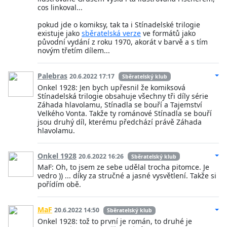
cos linkoval...
pokud jde o komiksy, tak ta i Stínadelské trilogie
existuje jako
sběratelská verze
ve formátů jako
původní vydání z roku 1970, akorát v barvě a s tím
novým třetím dílem...
Palebras
20.6.2022 17:17
Sběratelský klub
Onkel 1928: Jen bych upřesnil že komiksová
Stínadelská trilogie obsahuje všechny tři díly série
Záhada hlavolamu, Stínadla se bouří a Tajemství
Velkého Vonta. Takže ty románové Stínadla se bouří
jsou druhý díl, kterému předchází právě Záhada
hlavolamu.
Onkel 1928
20.6.2022 16:26
Sběratelský klub
MaF: Oh, to jsem ze sebe udělal trocha pitomce. Je
vedro )) ... díky za stručné a jasné vysvětlení. Takže si
pořídím obě.
MaF
20.6.2022 14:50
Sběratelský klub
Onkel 1928: tož to první je román, to druhé je