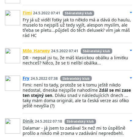
Fimi
24.5.2022 07:41
Sběratelský klub
Fry já už viděl fotky jak to někdo má a dává do haulu,
muselo to nejspíš už tedy vyjít, alespon myslím, ale
třeba se pletu...půjdeš do těch deluxek? vím jak máš
rád HC
Milo_Harwey
24.5.2022 07:41
Sběratelský klub
DR - nepsal jsi tu, že máš klasickou obálku a limitku
nechceš? Něco, že se ti nelíbí obálka...
Fry
24.5.2022 07:38
Sběratelský klub
Fimi: není to tady, protože se k tomu ještě nikdo
nedostal, dneska nejspíše nahodíme
Zdál se mi zase
ten stejný sen
. Dívku snad v následujících dnech ...
taky mám doma originál, ale ta česká verze asi ofiko
ještě nevyšla (?)
Dinik
24.5.2022 07:18
Sběratelský klub
Dalamar - já jsem to zadával 5x než mi to úspěšně
prošlo a nikdo mě zrovna v zadávání nepredbehl.