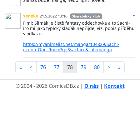
Slimák bude manga, nebo light novela?
seneke
21.5.2022 13:16
Sběratelský klub
Fimi: Slimák je čistě fantasy oddechovka a to Sachi-
iro mi jako typický slaďák nepřijde, viz. popis příběhu
v odkazu:
https://myanimelist.net/manga/104829/Sachi-
iro_no_One_Room?q=Ssachiro&cat=manga
«
<
76
77
78
79
80
>
»
© 2004 - 2026 ComicsDB.cz |
O nás
|
Kontakt