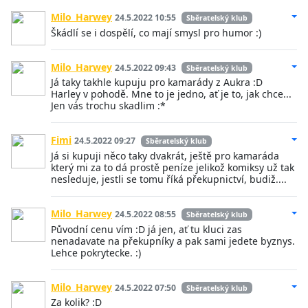
Milo_Harwey
24.5.2022 10:55
Sběratelský klub
Škádlí se i dospělí, co mají smysl pro humor :)
Milo_Harwey
24.5.2022 09:43
Sběratelský klub
Já taky takhle kupuju pro kamarády z Aukra :D
Harley v pohodě. Mne to je jedno, ať je to, jak chce...
Jen vás trochu skadlim :*
Fimi
24.5.2022 09:27
Sběratelský klub
Já si kupuji něco taky dvakrát, ještě pro kamaráda
který mi za to dá prostě peníze jelikož komiksy už tak
nesleduje, jestli se tomu říká překupnictví, budiž....
Milo_Harwey
24.5.2022 08:55
Sběratelský klub
Původní cenu vím :D já jen, ať tu kluci zas
nenadavate na překupníky a pak sami jedete byznys.
Lehce pokrytecke. :)
Milo_Harwey
24.5.2022 07:50
Sběratelský klub
Za kolik? :D