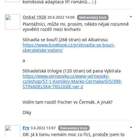
komiksová adaptace tří románů... ;-)
Onkel 1928
20.6.2022 14:00
Sběratelský klub
Plantážníci, může mi, prosím, někdo nějak rozumně
vysvětlit rozdíl mezi knihami
Stínadla se bouří (268 stran) od Albatrosu
https://www.booktook.cz/p/stinadla-se-bouri-
sberatelske-vydani/
a
Stínadelská trilogie (120 stran) od pana Vybírala
https://www.verneovky.cz/www-verneovky-
cz/eshop/57-1-Komiksy-Marko-Cermaka/0/5/399-
STINADELSKA-TRILOGIE-var-2
Vidím tam rozdíl Fischer vs Čermák. A jinak?
Díky
Fry
3.6.2022 13:07
Sběratelský klub
DR: Já k tomu nemám moc co říct, protože jsem to