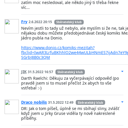
zatím moc nesledoval, ale někdo jiný ti třeba řekne
víc...
Fry
2.6.2022 20:15
Sběratelský klub
Nevím jestli to tady už nebylo, ale myslím si že ne, tak j
nějakou dobu můžete předobjednávat český komiks Mez
Jádro publa na Donio.
https://www.donio.cz/komiks-mezitah?
fbclid=IwAR3LrfuBKhhlO2we44wULbHNmES7ijAdn7eY
SGrbJ8B0c3QM
JIK
31.5.2022 16:57
Sběratelský klub
Darth Raelchi: Děkuju za vyčerpávající odpověď (po
pravdě jsem si to musel přečíst 2x abych to vše
vstřebal :-)
Draco nobilis
31.5.2022 12:49
Sběratelský klub
DR: Jak o tom píšeš, úplně se mi sbíhají sliny, zvlášť
když jsem u Jirky Gruse viděla ty nově nakreslené
příběhy.