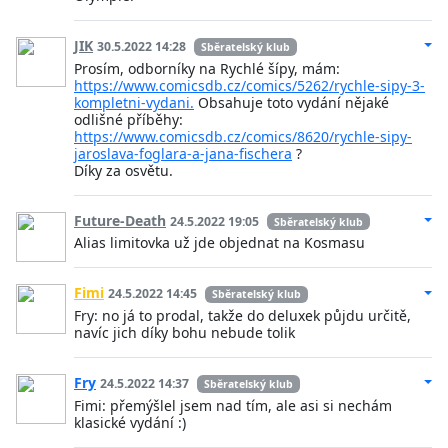
JIK
30.5.2022 14:28
Sběratelský klub
Prosím, odborníky na Rychlé šípy, mám:
https://www.comicsdb.cz/comics/5262/rychle-sipy-3-
kompletni-vydani.
Obsahuje toto vydání nějaké
odlišné příběhy:
https://www.comicsdb.cz/comics/8620/rychle-sipy-
jaroslava-foglara-a-jana-fischera
?
Díky za osvětu.
Future-Death
24.5.2022 19:05
Sběratelský klub
Alias limitovka už jde objednat na Kosmasu
Fimi
24.5.2022 14:45
Sběratelský klub
Fry: no já to prodal, takže do deluxek půjdu určitě,
navíc jich díky bohu nebude tolik
Fry
24.5.2022 14:37
Sběratelský klub
Fimi: přemýšlel jsem nad tím, ale asi si nechám
klasické vydání :)