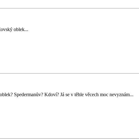
ovský oblek...
 oblek? Spedermanův? Kdoví? Já se v těhle věcech moc nevyznám...