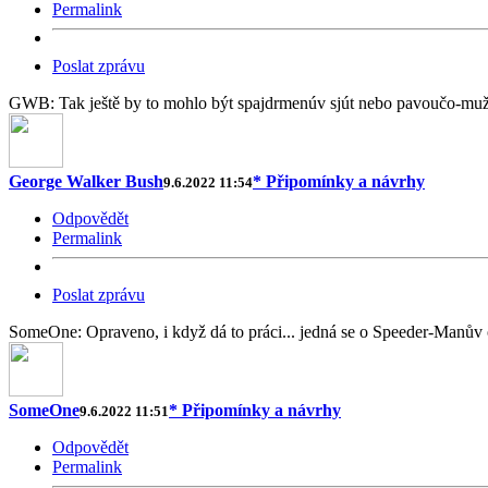
Permalink
Poslat zprávu
GWB: Tak ještě by to mohlo být spajdrmenúv sjút nebo pavoučo-muž
George Walker Bush
* Připomínky a návrhy
9.6.2022 11:54
Odpovědět
Permalink
Poslat zprávu
SomeOne: Opraveno, i když dá to práci... jedná se o Speeder-Manův
SomeOne
* Připomínky a návrhy
9.6.2022 11:51
Odpovědět
Permalink