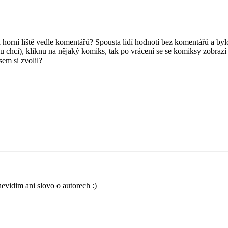
ní liště vedle komentářů? Spousta lidí hodnotí bez komentářů a bylo b
mu chci), kliknu na nějaký komiks, tak po vrácení se se komiksy zobraz
sem si zvolil?
evidim ani slovo o autorech :)