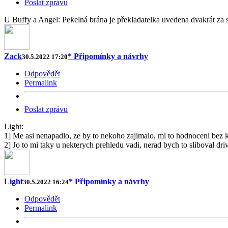
Poslat zprávu
U Buffy a Angel: Pekelná brána je překladatelka uvedena dvakrát za 
Zack
* Připomínky a návrhy
30.5.2022 17:20
Odpovědět
Permalink
Poslat zprávu
Light:
1] Me asi nenapadlo, ze by to nekoho zajimalo, mi to hodnoceni bez k
2] Jo to mi taky u nekterych prehledu vadi, nerad bych to sliboval driv
Light
* Připomínky a návrhy
30.5.2022 16:24
Odpovědět
Permalink