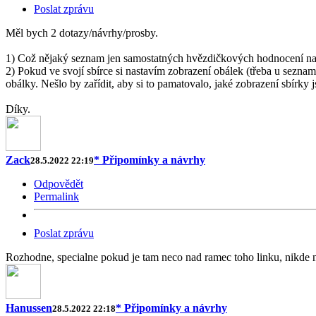
Poslat zprávu
Měl bych 2 dotazy/návrhy/prosby.
1) Což nějaký seznam jen samostatných hvězdičkových hodnocení na hor
2) Pokud ve svojí sbírce si nastavím zobrazení obálek (třeba u sezna
obálky. Nešlo by zařídit, aby si to pamatovalo, jaké zobrazení sbírky j
Díky.
Zack
* Připomínky a návrhy
28.5.2022 22:19
Odpovědět
Permalink
Poslat zprávu
Rozhodne, specialne pokud je tam neco nad ramec toho linku, nikde n
Hanussen
* Připomínky a návrhy
28.5.2022 22:18