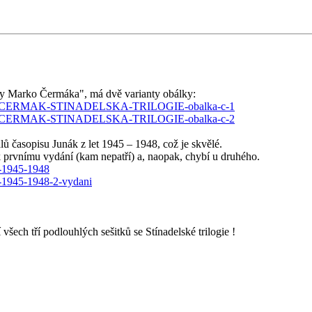
ksy Marko Čermáka", má dvě varianty obálky:
GLAR-M-CERMAK-STINADELSKA-TRILOGIE-obalka-c-1
GLAR-M-CERMAK-STINADELSKA-TRILOGIE-obalka-c-2
lů časopisu Junák z let 1945 – 1948, což je skvělé.
 prvnímu vydání (kam nepatří) a, naopak, chybí u druhého.
t-1945-1948
et-1945-1948-2-vydani
šech tří podlouhlých sešitků se Stínadelské trilogie !