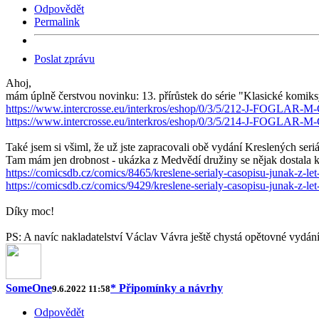
Odpovědět
Permalink
Poslat zprávu
Ahoj,
mám úplně čerstvou novinku: 13. přírůstek do série "Klasické komi
https://www.intercrosse.eu/interkros/eshop/0/3/5/212-J-FO
https://www.intercrosse.eu/interkros/eshop/0/3/5/214-J-FO
Také jsem si všiml, že už jste zapracovali obě vydání Kreslených seriá
Tam mám jen drobnost - ukázka z Medvědí družiny se nějak dostala k
https://comicsdb.cz/comics/8465/kreslene-serialy-casopisu-junak-z-le
https://comicsdb.cz/comics/9429/kreslene-serialy-casopisu-junak-z-l
Díky moc!
PS: A navíc nakladatelství Václav Vávra ještě chystá opětovné vydání v
SomeOne
* Připomínky a návrhy
9.6.2022 11:58
Odpovědět