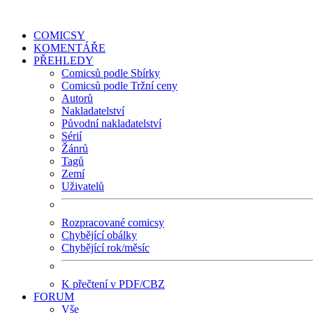
COMICSY
KOMENTÁŘE
PŘEHLEDY
Comicsů podle Sbírky
Comicsů podle Tržní ceny
Autorů
Nakladatelství
Původní nakladatelství
Sérií
Žánrů
Tagů
Zemí
Uživatelů
Rozpracované comicsy
Chybějící obálky
Chybějící rok/měsíc
K přečtení v PDF/CBZ
FORUM
Vše