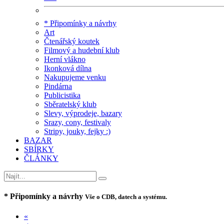
* Připomínky a návrhy
Art
Čtenářský koutek
Filmový a hudební klub
Herní vlákno
Ikonková dílna
Nakupujeme venku
Pindárna
Publicistika
Sběratelský klub
Slevy, výprodeje, bazary
Srazy, cony, festivaly
Stripy, jouky, fejky :)
BAZAR
SBÍRKY
ČLÁNKY
* Připomínky a návrhy
Vše o CDB, datech a systému.
«