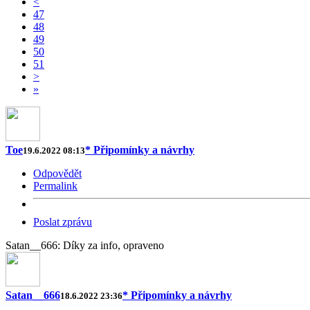
<
47
48
49
50
51
>
»
Toe
* Připomínky a návrhy
19.6.2022 08:13
Odpovědět
Permalink
Poslat zprávu
Satan__666: Díky za info, opraveno
Satan__666
* Připomínky a návrhy
18.6.2022 23:36