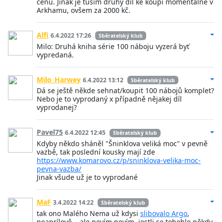
cenu. Jinak je tuším druhý díl ke koupi momentálně v
Arkhamu, ovšem za 2000 kč.
Alfi
6.4.2022 17:26
Sběratelský klub
Milo: Druhá kniha série 100 náboju vyzerá byť
vypredaná.
Milo_Harwey
6.4.2022 13:12
Sběratelský klub
Dá se ještě někde sehnat/koupit 100 nábojů komplet?
Nebo je to vyprodaný x případně nějakej díl
vyprodanej?
Pavel75
6.4.2022 12:45
Sběratelský klub
Kdyby někdo sháněl "Šninklova veliká moc" v pevně
vazbě, tak poslední kousky mají zde
https://www.komarovo.cz/p/sninklova-velika-moc-
pevna-vazba/
Jinak všude už je to vyprodané
MaF
3.4.2022 14:22
Sběratelský klub
tak ono Malého Nema už kdysi
slibovalo Argo
,
neaprílově... ale nevím nevím, jestli se tohohle někdy