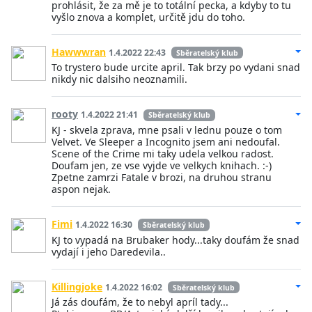
prohlásit, že za mě je to totální pecka, a kdyby to tu
vyšlo znova a komplet, určitě jdu do toho.
Hawwwran
1.4.2022 22:43
Sběratelský klub
To trystero bude urcite april. Tak brzy po vydani snad
nikdy nic dalsiho neoznamili.
rooty
1.4.2022 21:41
Sběratelský klub
KJ - skvela zprava, mne psali v lednu pouze o tom
Velvet. Ve Sleeper a Incognito jsem ani nedoufal.
Scene of the Crime mi taky udela velkou radost.
Doufam jen, ze vse vyjde ve velkych knihach. :-)
Zpetne zamrzi Fatale v brozi, na druhou stranu
aspon nejak.
Fimi
1.4.2022 16:30
Sběratelský klub
KJ to vypadá na Brubaker hody...taky doufám že snad
vydají i jeho Daredevila..
Killingjoke
1.4.2022 16:02
Sběratelský klub
Já zás doufám, že to nebyl apríl tady...