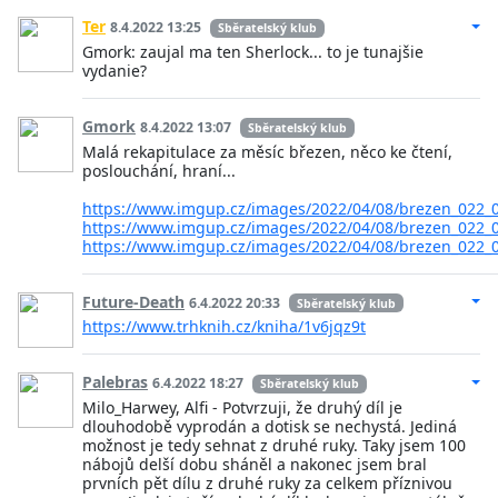
Ter
8.4.2022 13:25
Sběratelský klub
Gmork: zaujal ma ten Sherlock... to je tunajšie
vydanie?
Gmork
8.4.2022 13:07
Sběratelský klub
Malá rekapitulace za měsíc březen, něco ke čtení,
poslouchání, hraní...
https://www.imgup.cz/images/2022/04/08/brezen_022_0
https://www.imgup.cz/images/2022/04/08/brezen_022_0
https://www.imgup.cz/images/2022/04/08/brezen_022_0
Future-Death
6.4.2022 20:33
Sběratelský klub
https://www.trhknih.cz/kniha/1v6jqz9t
Palebras
6.4.2022 18:27
Sběratelský klub
Milo_Harwey, Alfi - Potvrzuji, že druhý díl je
dlouhodobě vyprodán a dotisk se nechystá. Jediná
možnost je tedy sehnat z druhé ruky. Taky jsem 100
nábojů delší dobu sháněl a nakonec jsem bral
prvních pět dílu z druhé ruky za celkem příznivou