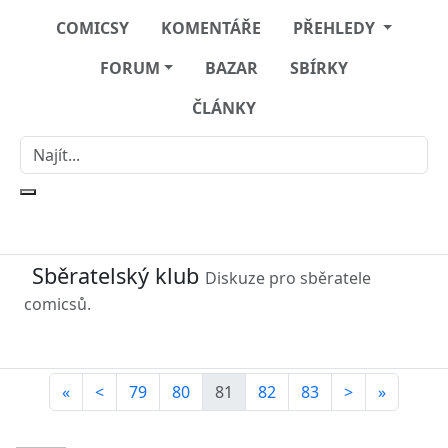
COMICSY
KOMENTÁŘE
PŘEHLEDY
FORUM
BAZAR
SBÍRKY
ČLÁNKY
Sběratelský klub
Diskuze pro sběratele
comicsů.
«
<
79
80
81
82
83
>
»