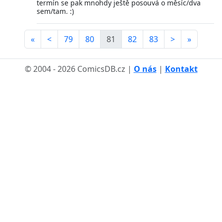
termín se pak mnohdy ještě posouvá o měsíc/dva
sem/tam. :)
«
<
79
80
81
82
83
>
»
© 2004 - 2026 ComicsDB.cz |
O nás
|
Kontakt