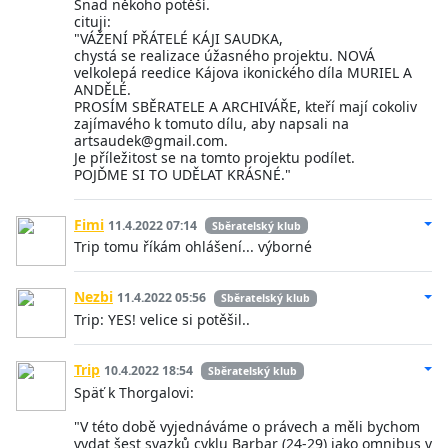
Snad někoho potěší.
cituji:
"VÁŽENÍ PŘÁTELÉ KÁJI SAUDKA,
chystá se realizace úžasného projektu. NOVÁ
velkolepá reedice Kájova ikonického díla MURIEL A
ANDĚLÉ.
PROSÍM SBĚRATELE A ARCHIVÁŘE, kteří mají cokoliv
zajímavého k tomuto dílu, aby napsali na
artsaudek@gmail.com.
Je příležitost se na tomto projektu podílet.
POJĎME SI TO UDĚLAT KRÁSNÉ."
Fimi
11.4.2022 07:14
Sběratelský klub
Trip tomu říkám ohlášení... výborné
Nezbi
11.4.2022 05:56
Sběratelský klub
Trip: YES! velice si potěšil..
Trip
10.4.2022 18:54
Sběratelský klub
Späť k Thorgalovi:
"V této době vyjednáváme o právech a měli bychom
vydat šest svazků cyklu Barbar (24-29) jako omnibus v