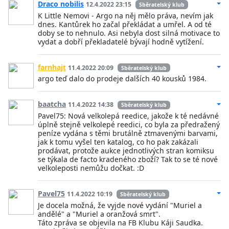
Draco nobilis
12.4.2022 23:15
Sběratelský klub
K Little Nemovi - Argo na něj mělo práva, nevím jak
dnes. Kantůrek ho začal překládat a umřel. A od té
doby se to nehnulo. Asi nebyla dost silná motivace to
vydat a dobří překladatelé bývají hodně vytížení.
farnhajt
11.4.2022 20:09
Sběratelský klub
argo teď dalo do prodeje dalších 40 kousků 1984.
baatcha
11.4.2022 14:38
Sběratelský klub
Pavel75: Nová velkolepá reedice, jakože k té nedávné
úplně stejně velkolepé reedici, co byla za předražený
peníze vydána s těmi brutálně ztmavenými barvami,
jak k tomu vyšel ten katalog, co ho pak zakázali
prodávat, protože aukce jednotlivých stran komiksu
se týkala de facto kradeného zboží? Tak to se té nové
velkoleposti nemůžu dočkat. :D
Pavel75
11.4.2022 10:19
Sběratelský klub
Je docela možná, že vyjde nové vydání "Muriel a
andělé" a "Muriel a oranžová smrt".
Táto zpráva se objevila na FB Klubu Káji Saudka.