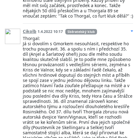
knihovnu stále stejnými příběhy. Každý příběh by
měl mít svůj začátek, prostředek a konec. Takže
nějakých 50 dílů přeskočím a u Thorgala 89 se
vnoučat zeptám: "Tak co Thorgal, co furt kluk dělá?" :)
Cikolb
1.4.2022 10:17
Sběratelský klub
Thorgal:
Já si dovolím s Gmorkem nesouhlasit, respektive ho
trochu poupravit. 36. a spolu s ním i předchozí 35.
díl (Anjel a Šarlatový oheň) jsou dle mého soudu
kvalitou skutečně slabší. Je to podle mne způsobeno
těsnou provázaností s vedlejšími sériemi, zejména s
Kriss de Valnor, kdy se v základní řadě čekalo, až
všichni hrdinové doputují do stejných míst a příběh
se spojí zase v jednu jedinou dějovou linku. Takže
zatímco hlavní řada zoufale přešlapuje na místě a v
podstatě se nic moc neděje, mnohem zajímavější
jsou poslední dva díly Kriss, tedy Hora času a Strážce
spravedlnosti. 36. díl znamenal zároveň konec
autorského týmu a rozloučení dlouholetého kreslíře
Rosinského. Od 37. dílu tvoří Thorgala zbrusu nová
autorská dvojice Yann/Vignaux, kteří se rozhodli
vrátit se ke kořenům série. První dva jejich společné
díly (Poustevník ze Skellingaru a Selkie) tvoří
samostatně stojící alba, která se dají přirovnat ke
klasickým albům ze začátků, jako je třeba Pád Brek