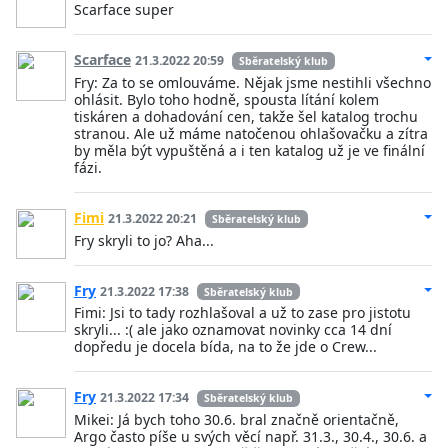
Scarface super
Scarface
21.3.2022 20:59
Sběratelský klub
Fry: Za to se omlouváme. Nějak jsme nestihli všechno
ohlásit. Bylo toho hodně, spousta lítání kolem
tiskáren a dohadování cen, takže šel katalog trochu
stranou. Ale už máme natočenou ohlašovačku a zítra
by měla být vypuštěná a i ten katalog už je ve finální
fázi.
Fimi
21.3.2022 20:21
Sběratelský klub
Fry skryli to jo? Aha...
Fry
21.3.2022 17:38
Sběratelský klub
Fimi: Jsi to tady rozhlašoval a už to zase pro jistotu
skryli... :( ale jako oznamovat novinky cca 14 dní
dopředu je docela bída, na to že jde o Crew...
Fry
21.3.2022 17:34
Sběratelský klub
Mikei: Já bych toho 30.6. bral značně orientačně,
Argo často píše u svých věcí např. 31.3., 30.4., 30.6. a