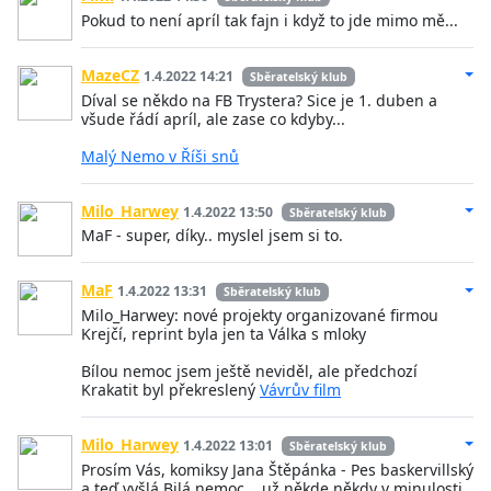
Pokud to není apríl tak fajn i když to jde mimo mě...
MazeCZ
1.4.2022 14:21
Sběratelský klub
Díval se někdo na FB Trystera? Sice je 1. duben a
všude řádí apríl, ale zase co kdyby...
Malý Nemo v Říši snů
Milo_Harwey
1.4.2022 13:50
Sběratelský klub
MaF - super, díky.. myslel jsem si to.
MaF
1.4.2022 13:31
Sběratelský klub
Milo_Harwey: nové projekty organizované firmou
Krejčí, reprint byla jen ta Válka s mloky
Bílou nemoc jsem ještě neviděl, ale předchozí
Krakatit byl překreslený
Vávrův film
Milo_Harwey
1.4.2022 13:01
Sběratelský klub
Prosím Vás, komiksy Jana Štěpánka - Pes baskervillský
a teď vyšlá Bilá nemoc... už někde někdy v minulosti