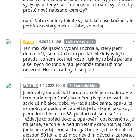
vyšly ajsou tedy starší nebo jsou aktuální vyšlé knihy
prostě nově napsané komiksy?
např. Válka s mloky takhle vyšla také nově knižně, ale
jedná se o starý počin.... (abc, kometa).
Norri
1.4.2022 11:38
Sběratelský klub
Ten mix všelijakých vydání Thorgala, který jsem
doma měl, jsem už dávno prodal. Ale kdyby byla
pravda, co sem postnul Nezbi, tak by to byla paráda
a šel bych do toho a rád. Jenomže tomu už moc
nevěřím. Hrozně rád bych se pletl.
Gmork
1.4.2022 10:43
Sběratelský klub
Jsem velký fanoušek Thorgala a celé jeho rodiny. A v
tom bude nejspíš můj problém.:) Nejvíc mi vadí, že
série už nějakou dobu vykrádá sebe sama, opakující
se motivy a podobné zápletky. Je to stejné, jako když
jsem dočetl Asterixe 38, po dočtení jsem si říkal:
"vždyť je to pořád dokola, opakování opakovaného. Je
mi jasné, že tohle je neduh většiny dlouhotrvajících
(nekonečných) sérií, a Thorgal bude vycházet dalších
alespoň 50 let, ale už moc nevidím důvod si zarovnat