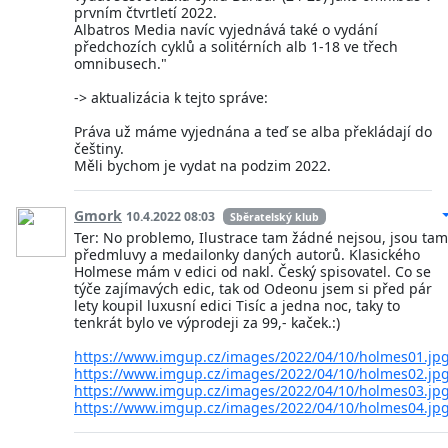
prvním čtvrtletí 2022.
Albatros Media navíc vyjednává také o vydání
předchozích cyklů a solitérních alb 1-18 ve třech
omnibusech."
-> aktualizácia k tejto správe:
Práva už máme vyjednána a teď se alba překládají do
češtiny.
Měli bychom je vydat na podzim 2022.
Gmork
10.4.2022 08:03
Sběratelský klub
Ter: No problemo, Ilustrace tam žádné nejsou, jsou tam
předmluvy a medailonky daných autorů. Klasického
Holmese mám v edici od nakl. Český spisovatel. Co se
týče zajímavých edic, tak od Odeonu jsem si před pár
lety koupil luxusní edici Tisíc a jedna noc, taky to
tenkrát bylo ve výprodeji za 99,- kaček.:)
https://www.imgup.cz/images/2022/04/10/holmes01.jp
https://www.imgup.cz/images/2022/04/10/holmes02.jp
https://www.imgup.cz/images/2022/04/10/holmes03.jp
https://www.imgup.cz/images/2022/04/10/holmes04.jp