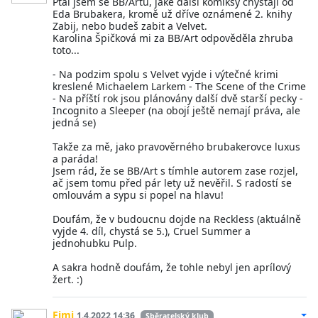
Ptal jsem se BB/Artu, jaké další komiksy chystají od
Eda Brubakera, kromě už dříve oznámené 2. knihy
Zabij, nebo budeš zabit a Velvet.
Karolina Špičková mi za BB/Art odpověděla zhruba
toto...
- Na podzim spolu s Velvet vyjde i výtečné krimi
kreslené Michaelem Larkem - The Scene of the Crime
- Na příští rok jsou plánovány další dvě starší pecky -
Incognito a Sleeper (na obojí ještě nemají práva, ale
jedná se)
Takže za mě, jako pravověrného brubakerovce luxus
a paráda!
Jsem rád, že se BB/Art s tímhle autorem zase rozjel,
ač jsem tomu před pár lety už nevěřil. S radostí se
omlouvám a sypu si popel na hlavu!
Doufám, že v budoucnu dojde na Reckless (aktuálně
vyjde 4. díl, chystá se 5.), Cruel Summer a
jednohubku Pulp.
A sakra hodně doufám, že tohle nebyl jen aprílový
žert. :)
Fimi
1.4.2022 14:36
Sběratelský klub