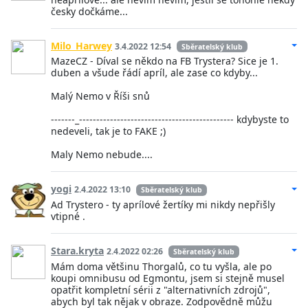
česky dočkáme...
Milo_Harwey
3.4.2022 12:54
Sběratelský klub
MazeCZ - Díval se někdo na FB Trystera? Sice je 1.
duben a všude řádí apríl, ale zase co kdyby...
Malý Nemo v Říši snů
-------_--------------------------------------------- kdybyste to
nedeveli, tak je to FAKE ;)
Maly Nemo nebude....
yogi
2.4.2022 13:10
Sběratelský klub
Ad Trystero - ty aprílové žertíky mi nikdy nepřišly
vtipné .
Stara.kryta
2.4.2022 02:26
Sběratelský klub
Mám doma většinu Thorgalů, co tu vyšla, ale po
koupi omnibusu od Egmontu, jsem si stejně musel
opatřit kompletní sérii z "alternativních zdrojů",
abych byl tak nějak v obraze. Zodpovědně můžu