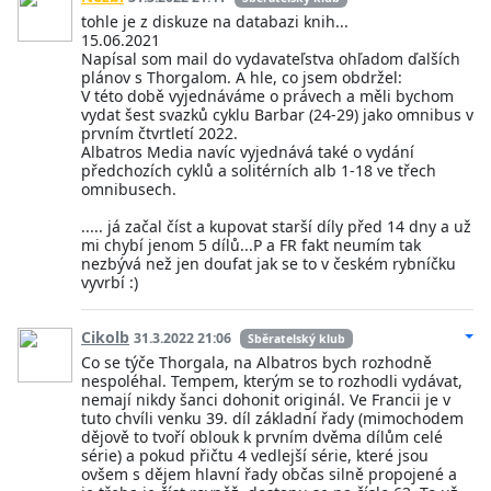
tohle je z diskuze na databazi knih...
15.06.2021
Napísal som mail do vydavateľstva ohľadom ďalších
plánov s Thorgalom. A hle, co jsem obdržel:
V této době vyjednáváme o právech a měli bychom
vydat šest svazků cyklu Barbar (24-29) jako omnibus v
prvním čtvrtletí 2022.
Albatros Media navíc vyjednává také o vydání
předchozích cyklů a solitérních alb 1-18 ve třech
omnibusech.
..... já začal číst a kupovat starší díly před 14 dny a už
mi chybí jenom 5 dílů...P a FR fakt neumím tak
nezbývá než jen doufat jak se to v českém rybníčku
vyvrbí :)
Cikolb
31.3.2022 21:06
Sběratelský klub
Co se týče Thorgala, na Albatros bych rozhodně
nespoléhal. Tempem, kterým se to rozhodli vydávat,
nemají nikdy šanci dohonit originál. Ve Francii je v
tuto chvíli venku 39. díl základní řady (mimochodem
dějově to tvoří oblouk k prvním dvěma dílům celé
série) a pokud přičtu 4 vedlejší série, které jsou
ovšem s dějem hlavní řady občas silně propojené a