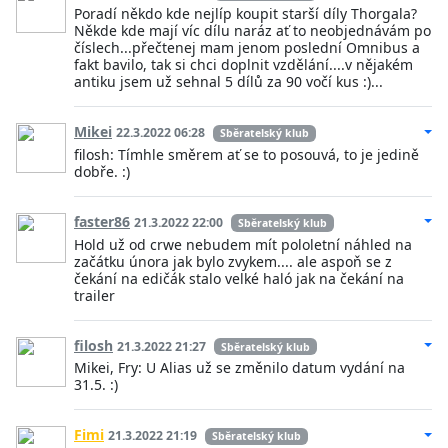
Poradí někdo kde nejlíp koupit starší díly Thorgala?
Někde kde mají víc dílu naráz ať to neobjednávám po
číslech...přečtenej mam jenom poslední Omnibus a
fakt bavilo, tak si chci doplnit vzdělání....v nějakém
antiku jsem už sehnal 5 dílů za 90 vočí kus :)...
Mikei
22.3.2022 06:28
Sběratelský klub
filosh: Tímhle směrem ať se to posouvá, to je jedině
dobře. :)
faster86
21.3.2022 22:00
Sběratelský klub
Hold už od crwe nebudem mít pololetní náhled na
začátku února jak bylo zvykem.... ale aspoň se z
čekání na edičák stalo velké haló jak na čekání na
trailer
filosh
21.3.2022 21:27
Sběratelský klub
Mikei, Fry: U Alias už se změnilo datum vydání na
31.5. :)
Fimi
21.3.2022 21:19
Sběratelský klub