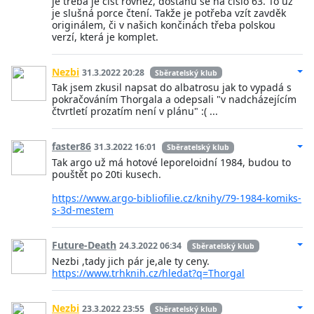
je třeba je číst rovněž, dostanu se na číslo 63. To už
je slušná porce čtení. Takže je potřeba vzít zavděk
originálem, či v našich končinách třeba polskou
verzí, která je komplet.
Nezbi
31.3.2022 20:28
Sběratelský klub
Tak jsem zkusil napsat do albatrosu jak to vypadá s
pokračováním Thorgala a odepsali "v nadcházejícím
čtvrtletí prozatím není v plánu" :( ...
faster86
31.3.2022 16:01
Sběratelský klub
Tak argo už má hotové leporeloidní 1984, budou to
pouštět po 20ti kusech.
https://www.argo-bibliofilie.cz/knihy/79-1984-komiks-
s-3d-mestem
Future-Death
24.3.2022 06:34
Sběratelský klub
Nezbi ,tady jich pár je,ale ty ceny.
https://www.trhknih.cz/hledat?q=Thorgal
Nezbi
23.3.2022 23:55
Sběratelský klub