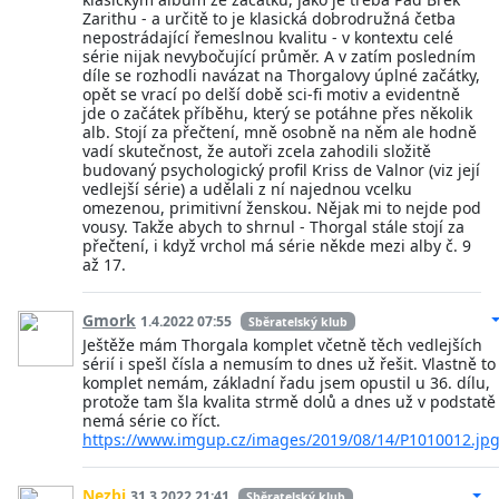
Zarithu - a určitě to je klasická dobrodružná četba
nepostrádající řemeslnou kvalitu - v kontextu celé
série nijak nevybočující průměr. A v zatím posledním
díle se rozhodli navázat na Thorgalovy úplné začátky,
opět se vrací po delší době sci-fi motiv a evidentně
jde o začátek příběhu, který se potáhne přes několik
alb. Stojí za přečtení, mně osobně na něm ale hodně
vadí skutečnost, že autoři zcela zahodili složitě
budovaný psychologický profil Kriss de Valnor (viz její
vedlejší série) a udělali z ní najednou vcelku
omezenou, primitivní ženskou. Nějak mi to nejde pod
vousy. Takže abych to shrnul - Thorgal stále stojí za
přečtení, i když vrchol má série někde mezi alby č. 9
až 17.
Gmork
1.4.2022 07:55
Sběratelský klub
Ještěže mám Thorgala komplet včetně těch vedlejších
sérií i spešl čísla a nemusím to dnes už řešit. Vlastně to
komplet nemám, základní řadu jsem opustil u 36. dílu,
protože tam šla kvalita strmě dolů a dnes už v podstatě
nemá série co říct.
https://www.imgup.cz/images/2019/08/14/P1010012.jp
Nezbi
31.3.2022 21:41
Sběratelský klub