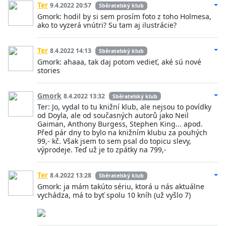
Ter
9.4.2022 20:57
Sběratelský klub
Gmork: hodil by si sem prosím foto z toho Holmesa,
ako to vyzerá vnútri? Su tam aj ilustrácie?
Ter
8.4.2022 14:13
Sběratelský klub
Gmork: ahaaa, tak daj potom vedieť, aké sú nové
stories
Gmork
8.4.2022 13:32
Sběratelský klub
Ter: Jo, vydal to tu knižní klub, ale nejsou to povídky
od Doyla, ale od současných autorů jako Neil
Gaiman, Anthony Burgess, Stephen King... apod.
Před pár dny to bylo na knižním klubu za pouhých
99,- kč. Však jsem to sem psal do topicu slevy,
výprodeje. Teď už je to zpátky na 799,-
Ter
8.4.2022 13:28
Sběratelský klub
Gmork: ja mám takúto sériu, ktorá u nás aktuálne
vychádza, má to byť spolu 10 kníh (už vyšlo 7)