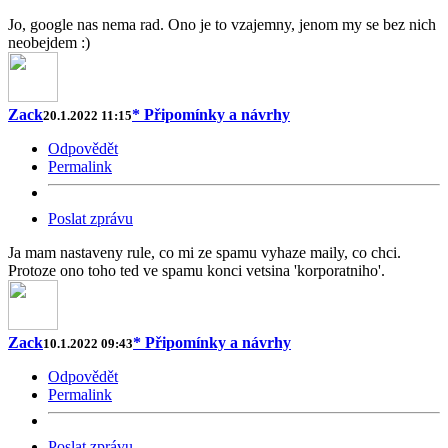
Jo, google nas nema rad. Ono je to vzajemny, jenom my se bez nich
neobejdem :)
Zack
* Připomínky a návrhy
20.1.2022 11:15
Odpovědět
Permalink
Poslat zprávu
Ja mam nastaveny rule, co mi ze spamu vyhaze maily, co chci.
Protoze ono toho ted ve spamu konci vetsina 'korporatniho'.
Zack
* Připomínky a návrhy
10.1.2022 09:43
Odpovědět
Permalink
Poslat zprávu