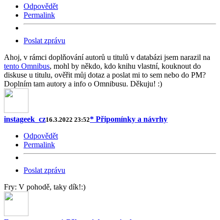
Odpovědět
Permalink
Poslat zprávu
Ahoj, v rámci doplňování autorů u titulů v databázi jsem narazil na
tento Omnibus
, mohl by někdo, kdo knihu vlastní, kouknout do
diskuse u titulu, ověřit můj dotaz a poslat mi to sem nebo do PM?
Doplním tam autory a info o Omnibusu. Děkuju! :)
instageek_cz
* Připomínky a návrhy
16.3.2022 23:52
Odpovědět
Permalink
Poslat zprávu
Fry: V pohodě, taky dík!:)