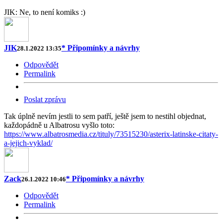
JIK: Ne, to není komiks :)
JIK
* Připomínky a návrhy
28.1.2022 13:35
Odpovědět
Permalink
Poslat zprávu
Tak úplně nevím jestli to sem patří, ještě jsem to nestihl objednat,
každopádně u Albatrosu vyšlo toto:
https://www.albatrosmedia.cz/tituly/73515230/asterix-latinske-citaty-
a-jejich-vyklad/
Zack
* Připomínky a návrhy
26.1.2022 10:46
Odpovědět
Permalink