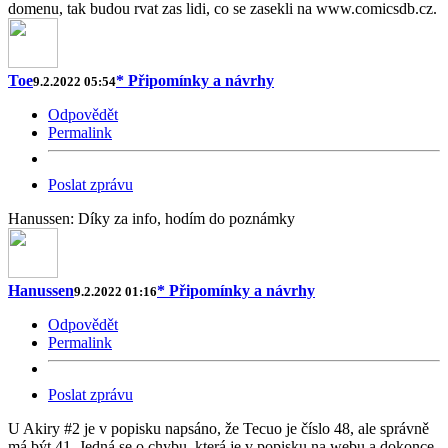
domenu, tak budou rvat zas lidi, co se zasekli na www.comicsdb.cz.
Toe
* Připomínky a návrhy
9.2.2022 05:54
Odpovědět
Permalink
Poslat zprávu
Hanussen: Díky za info, hodím do poznámky
Hanussen
* Připomínky a návrhy
9.2.2022 01:16
Odpovědět
Permalink
Poslat zprávu
U Akiry #2 je v popisku napsáno, že Tecuo je číslo 48, ale správně
má být 41. Jedná se o chybu, která je v popisku na webu a dokonce