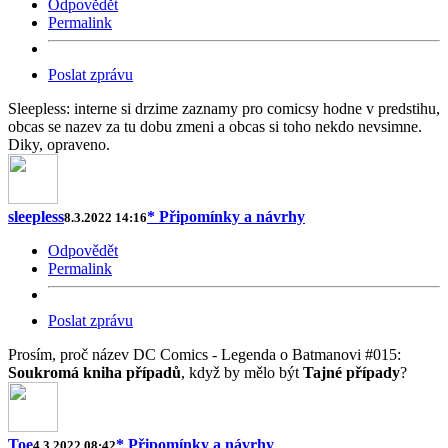
Odpovědět
Permalink
Poslat zprávu
Sleepless: interne si drzime zaznamy pro comicsy hodne v predstihu,
obcas se nazev za tu dobu zmeni a obcas si toho nekdo nevsimne.
Diky, opraveno.
sleepless
* Připomínky a návrhy
8.3.2022 14:16
Odpovědět
Permalink
Poslat zprávu
Prosím, proč název DC Comics - Legenda o Batmanovi #015:
Soukromá kniha případů
, když by mělo být
Tajné případy
?
Toe
* Připomínky a návrhy
4.3.2022 08:42