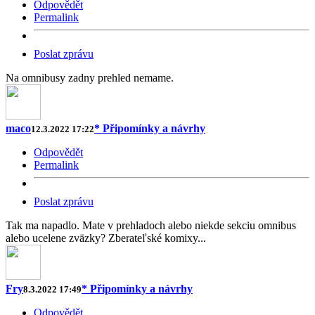
Odpovědět
Permalink
Poslat zprávu
Na omnibusy zadny prehled nemame.
maco
* Připomínky a návrhy
12.3.2022 17:22
Odpovědět
Permalink
Poslat zprávu
Tak ma napadlo. Mate v prehladoch alebo niekde sekciu omnibus
alebo ucelene zväzky? Zberateľské komixy...
Fry
* Připomínky a návrhy
8.3.2022 17:49
Odpovědět