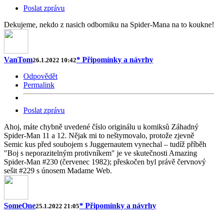
Poslat zprávu
Dekujeme, nekdo z nasich odborniku na Spider-Mana na to koukne!
VanTom
* Připomínky a návrhy
26.1.2022 10:42
Odpovědět
Permalink
Poslat zprávu
Ahoj, máte chybně uvedené číslo originálu u komiksů Záhadný
Spider-Man 11 a 12. Nějak mi to neštymovalo, protože zjevně
Semic kus před soubojem s Juggernautem vynechal – tudíž příběh
"Boj s neporazitelným protivníkem" je ve skutečnosti Amazing
Spider-Man #230 (červenec 1982); přeskočen byl právě červnový
sešit #229 s únosem Madame Web.
SomeOne
* Připomínky a návrhy
25.1.2022 21:05