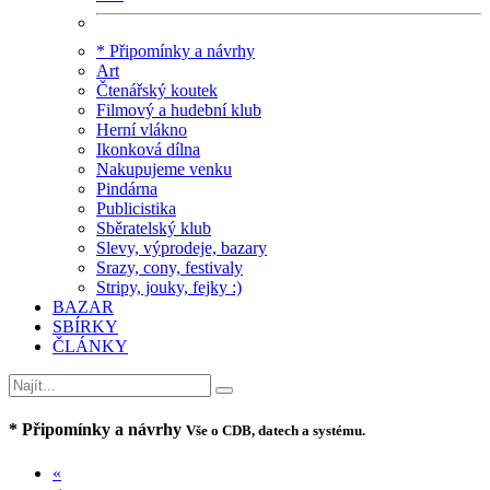
* Připomínky a návrhy
Art
Čtenářský koutek
Filmový a hudební klub
Herní vlákno
Ikonková dílna
Nakupujeme venku
Pindárna
Publicistika
Sběratelský klub
Slevy, výprodeje, bazary
Srazy, cony, festivaly
Stripy, jouky, fejky :)
BAZAR
SBÍRKY
ČLÁNKY
* Připomínky a návrhy
Vše o CDB, datech a systému.
«