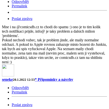
Odpovědět
Permalink
Poslat zprávu
Mne i na @comicsdb.cz to chodi do spamu :) ono je to tim kolik
tech notifikaci prijde, info@ je taky problem a dalsich milion
'problemu'.
Pokud nechodi vubec, tak je problem jinde, ale maily normalne
odchazi. A pokud to Apple rovnou zahazuje misto hozeni do Junkiu,
tak bych asi spis vyfuckoval Apple. Na seznam maily chodi
normalne, zena tam ma mail (nevim proc, malem sem ji vystehoval,
kdyz to prasklo), takze vim urcite, ze comicsdb.cz tam na shitlistu
neni :)
seneke
* Připomínky a návrhy
20.1.2022 12:53
Odpovědět
Permalink
Poslat zprávu