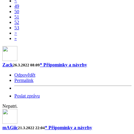
<
49
50
51
52
53
>
»
Zack
* Připomínky a návrhy
26.3.2022 08:09
Odpovědět
Permalink
Poslat zprávu
Nepatri.
mAGiic
* Připomínky a návrhy
21.3.2022 22:04