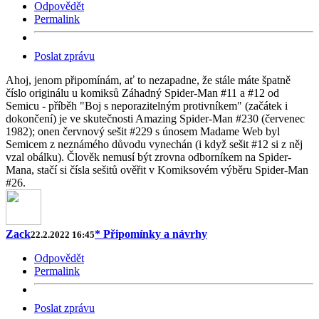
Odpovědět
Permalink
Poslat zprávu
Ahoj, jenom připomínám, ať to nezapadne, že stále máte špatně
číslo originálu u komiksů Záhadný Spider-Man #11 a #12 od
Semicu - příběh "Boj s neporazitelným protivníkem" (začátek i
dokončení) je ve skutečnosti Amazing Spider-Man #230 (červenec
1982); onen červnový sešit #229 s únosem Madame Web byl
Semicem z neznámého důvodu vynechán (i když sešit #12 si z něj
vzal obálku). Člověk nemusí být zrovna odborníkem na Spider-
Mana, stačí si čísla sešitů ověřit v Komiksovém výběru Spider-Man
#26.
Zack
* Připomínky a návrhy
22.2.2022 16:45
Odpovědět
Permalink
Poslat zprávu