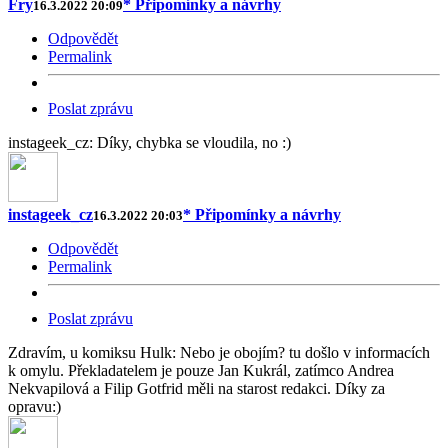
Fry
* Připomínky a návrhy
16.3.2022 20:09
Odpovědět
Permalink
Poslat zprávu
instageek_cz: Díky, chybka se vloudila, no :)
instageek_cz
* Připomínky a návrhy
16.3.2022 20:03
Odpovědět
Permalink
Poslat zprávu
Zdravím, u komiksu Hulk: Nebo je obojím? tu došlo v informacích
k omylu. Překladatelem je pouze Jan Kukrál, zatímco Andrea
Nekvapilová a Filip Gotfrid měli na starost redakci. Díky za
opravu:)