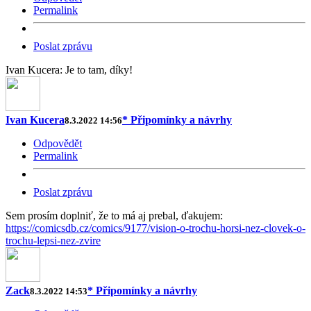
Permalink
Poslat zprávu
Ivan Kucera: Je to tam, díky!
Ivan Kucera
* Připomínky a návrhy
8.3.2022 14:56
Odpovědět
Permalink
Poslat zprávu
Sem prosím doplniť, že to má aj prebal, ďakujem:
https://comicsdb.cz/comics/9177/vision-o-trochu-horsi-nez-clovek-o-
trochu-lepsi-nez-zvire
Zack
* Připomínky a návrhy
8.3.2022 14:53