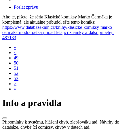
Poslat zprávu
Ahojte, píšete, že séria Klasické komiksy Marko Čermáka je
kompletná, ale aktuálne pribudol ešte tento komiks:
https://www.databazeknih.cz/knihy/klasicke-komiksy-marko-
cermaka-modra-petka-pripad-letajici-znamky-a-dalsi-pribehy-
487133
«
<
49
50
51
52
53
>
»
Info a pravidla
Připomínky k systému, hlášení chyb, zlepšováků atd. Návrhy do
databáze, chybějící comicsy, chyby v datech atd.