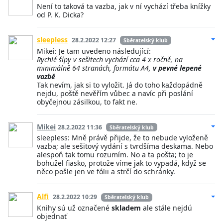
Není to taková ta vazba, jak v ní vychází třeba knížky
od P. K. Dicka?
sleepless
28.2.2022 12:27
Sběratelský klub
Mikei: Je tam uvedeno následující:
Rychlé šípy v sešitech vychází cca 4 x ročně, na
minimálně 64 stranách, formátu A4,
v pevné lepené
vazbě
Tak nevím, jak si to vyložit. Já do toho každopádně
nejdu, poště nevěřím vůbec a navíc při poslání
obyčejnou zásilkou, to fakt ne.
Mikei
28.2.2022 11:36
Sběratelský klub
sleepless: Mně právě přijde, že to nebude vyloženě
vazba; ale sešitový vydání s tvrdšíma deskama. Nebo
alespoň tak tomu rozumím. No a ta pošta; to je
bohužel fiasko, protože víme jak to vypadá, když se
něco pošle jen ve fólii a strčí do schránky.
Alfi
28.2.2022 10:29
Sběratelský klub
Knihy sú už označené
skladem
ale stále nejdú
objednať