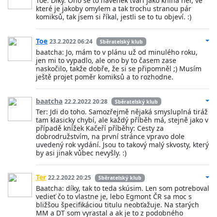
Toe: Díky. Ono se to navenek tváří jako kniha her, ve
které je jakoby omylem a tak trochu stranou pár
komiksů, tak jsem si říkal, jestli se to tu objeví. :)
Toe
23.2.2022 06:24
Sběratelský klub
baatcha: Jo, mám to v plánu už od minulého roku,
jen mi to vypadlo, ale ono by to časem zase
naskočilo, takže dobře, že si se připomněl ;) Musím
ještě projet poměr komiksů a to rozhodne.
baatcha
22.2.2022 20:28
Sběratelský klub
Ter: Jdi do toho. Samozřejmě nějaká smysluplná tiráž
tam klasicky chybí, ale každý příběh má, stejně jako v
případě knížek Kačeří příběhy: Cesty za
dobrodružstvím, na první stránce vpravo dole
uvedený rok vydání. Jsou to takový malý skvosty, který
by asi jinak vůbec nevyšly. :)
Ter
22.2.2022 20:25
Sběratelský klub
Baatcha: díky, tak to teda skúsim. Len som potreboval
vedieť čo to vlastne je, lebo Egmont ČR sa moc s
bližšou špecifikáciou titulu neobťažuje. Na starých
MM a DT som vyrastal a ak je to z podobného