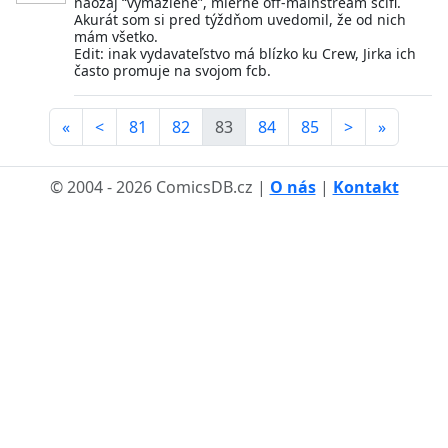
naozaj “vymazlené”, mierne off-mainstream scifi.
Akurát som si pred týždňom uvedomil, že od nich
mám všetko.
Edit: inak vydavateľstvo má blízko ku Crew, Jirka ich
často promuje na svojom fcb.
«
<
81
82
83
84
85
>
»
© 2004 - 2026 ComicsDB.cz |
O nás
|
Kontakt