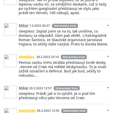
lepenou vazbu V2, se silnějšími deskami, což si tedy
po rychlém googlování představuji ve stylu jako
právě ten Venom, 100 nábojů, apod.
Mikei
1.3.2022 06:27
Sběratelský klub
sleepless: Zeptal jsem se na to, tak uvidíme, co
dostanu za odpověď. Dám pak vědět. :) Každopádně
Roman Šantora, ze Skautské organizace Jaroslava
Foglara, to sešity stále nazývá. Proto to docela klame.
sleepless
28.2.2022 23:14
Sběratelský klub
Pevnou vazbu imho zkrátka představují tvrdé desky.
..Venom od Crwe má měkké desky/vazbu. To je snad
zažité označení a definice. Buď jak buď, sešity to
nebudou...
Mikei
28.2.2022 12:57
Sběratelský klub
sleepless: Právě; jak si to vyložit. Já si pod tím
představuji něco jako Venoma od Crwe.
Hanussen
28.2.2022 12:35
Sběratelský klub