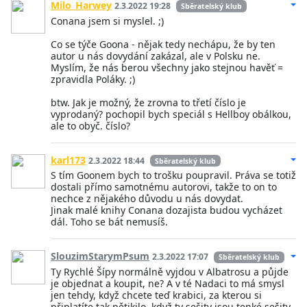
Milo_Harwey
2.3.2022 19:28
Sběratelský klub
Conana jsem si myslel. ;)
Co se týče Goona - nějak tedy nechápu, že by ten
autor u nás dovydání zakázal, ale v Polsku ne.
Myslím, že nás berou všechny jako stejnou havěť =
zpravidla Poláky. ;)
btw. Jak je možný, že zrovna to třetí číslo je
vyprodaný? pochopil bych speciál s Hellboy obálkou,
ale to obyč. číslo?
karl173
2.3.2022 18:44
Sběratelský klub
S tím Goonem bych to trošku poupravil. Práva se totiž
dostali přímo samotnému autorovi, takže to on to
nechce z nějakého důvodu u nás dovydat.
Jinak malé knihy Conana dozajista budou vycházet
dál. Toho se bát nemusíš.
SlouzimStarymPsum
2.3.2022 17:07
Sběratelský klub
Ty Rychlé Šípy normálně vyjdou v Albatrosu a půjde
je objednat a koupit, ne? A v té Nadaci to má smysl
jen tehdy, když chcete teď krabici, za kterou si
připlatíte tak pětikilo, když ty sešity jsou tenké sešity.