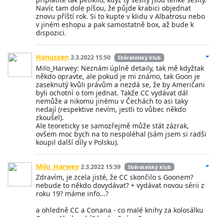
Navíc tam dole píšou, že půjde krabici objednat
znovu příští rok. Si to kupte v klidu v Albatrosu nebo
v jiném eshopu a pak samostatně box, až bude k
dispozici.
Hanussen
2.3.2022 15:50
Sběratelský klub
Milo_Harwey: Neznám úplně detaily, tak mě kdyžtak
někdo opravte, ale pokud je mi známo, tak Goon je
zaseknutý kvůli právům a nezdá se, že by Američani
byli ochotní o tom jednat. Takže CC vydávat dál
nemůže a nikomu jinému v Čechách to asi taky
nedají (respektive nevím, jestli to vůbec někdo
zkoušel).
Ale teoreticky se samozřejmě může stát zázrak,
ovšem moc bych na to nespoléhal (sám jsem si radši
koupil další díly v Polsku).
Milo_Harwey
2.3.2022 15:39
Sběratelský klub
Zdravím, je zcela jisté, že CC skončilo s Goonem?
nebude to někdo dovydávat? + vydávat novou sérii z
roku 19? máme info...?
a ohledně CC a Conana - co malé knihy za kolosálku