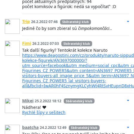
počet aktuálnych predplatných: 94
počet komiksov a figúrok: nedá sa vypočítať" :D
Trip
26.2.2022 07:46
Sběratelský klub
Jediné čo by som zbieral sú
čimpokomončáci
..
Fimi
26.2.2022 07:03
Sběratelský klub
Tak další figurky? Tentokrát kolekce Naruto
https://www.deagostini.com/cz/produkty/naruto-sippu
kolekce-figurek/AN3697000000/?
utm_source=facebook&utm_medium=social_cpc&utm_c
Figurines_CZ_POWER5&utm_content=AN3697_POWER5_l
visitors-buyers-all_image_price_5&utm_term=AN3697_N
Figurines_CZ_POWER5_lal_visitors-buyers-
all&fbclid=IwAR0hF4SznymgKLCyhWt4RtSvHEupnD8xHu
Mikei
25.2.2022 18:12
Sběratelský klub
Nádhera! ❤️
Rychlé šípy v sešitech
baatcha
24.2.2022 12:49
Sběratelský klub