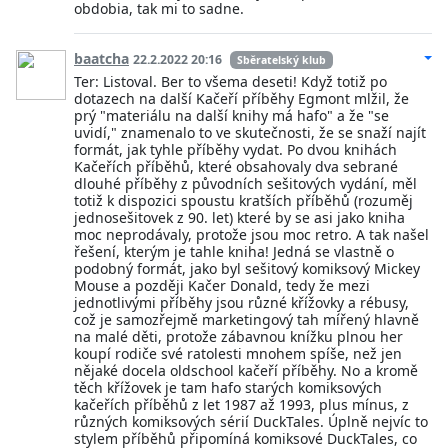
obdobia, tak mi to sadne.
baatcha
22.2.2022 20:16
Sběratelský klub
Ter: Listoval. Ber to všema deseti! Když totiž po
dotazech na další Kačeří příběhy Egmont mlžil, že
prý "materiálu na další knihy má hafo" a že "se
uvidí," znamenalo to ve skutečnosti, že se snaží najít
formát, jak tyhle příběhy vydat. Po dvou knihách
Kačeřích příběhů, které obsahovaly dva sebrané
dlouhé příběhy z původních sešitových vydání, měl
totiž k dispozici spoustu kratších příběhů (rozuměj
jednosešitovek z 90. let) které by se asi jako kniha
moc neprodávaly, protože jsou moc retro. A tak našel
řešení, kterým je tahle kniha! Jedná se vlastně o
podobný formát, jako byl sešitový komiksový Mickey
Mouse a později Kačer Donald, tedy že mezi
jednotlivými příběhy jsou různé křížovky a rébusy,
což je samozřejmě marketingový tah mířený hlavně
na malé děti, protože zábavnou knížku plnou her
koupí rodiče své ratolesti mnohem spíše, než jen
nějaké docela oldschool kačeří příběhy. No a kromě
těch křížovek je tam hafo starých komiksových
kačeřích příběhů z let 1987 až 1993, plus mínus, z
různých komiksových sérií DuckTales. Úplně nejvíc to
stylem příběhů připomíná komiksové DuckTales, co