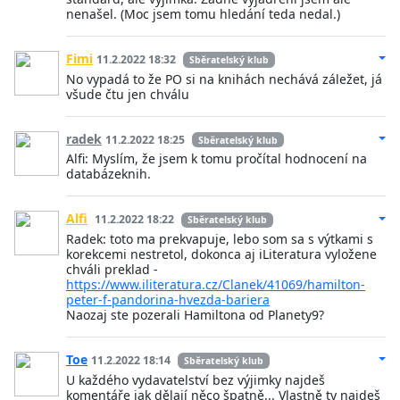
nenašel. (Moc jsem tomu hledání teda nedal.)
Fimi
11.2.2022 18:32
Sběratelský klub
No vypadá to že PO si na knihách nechává záležet, já
všude čtu jen chválu
radek
11.2.2022 18:25
Sběratelský klub
Alfi: Myslím, že jsem k tomu pročítal hodnocení na
databázeknih.
Alfi
11.2.2022 18:22
Sběratelský klub
Radek: toto ma prekvapuje, lebo som sa s výtkami s
korekcemi nestretol, dokonca aj iLiteratura vyložene
chváli preklad -
https://www.iliteratura.cz/Clanek/41069/hamilton-
peter-f-pandorina-hvezda-bariera
Naozaj ste pozerali Hamiltona od Planety9?
Toe
11.2.2022 18:14
Sběratelský klub
U každého vydavatelství bez výjimky najdeš
komentáře jak dělají něco špatně... Vlastně ty najdeš