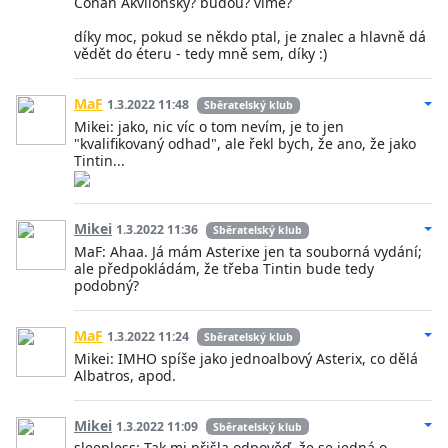
Conan Akvilonský? budou? víme?
díky moc, pokud se někdo ptal, je znalec a hlavně dá
vědět do éteru - tedy mně sem, díky :)
MaF
1.3.2022 11:48
Sběratelský klub
Mikei: jako, nic víc o tom nevím, je to jen
"kvalifikovaný odhad", ale řekl bych, že ano, že jako
Tintin...
Mikei
1.3.2022 11:36
Sběratelský klub
MaF: Ahaa. Já mám Asterixe jen ta souborná vydání;
ale předpokládám, že třeba Tintin bude tedy
podobný?
MaF
1.3.2022 11:24
Sběratelský klub
Mikei: IMHO spíše jako jednoalbový Asterix, co dělá
Albatros, apod.
Mikei
1.3.2022 11:09
Sběratelský klub
sleepless: Tak mi přišla odpověď, že se jedná o