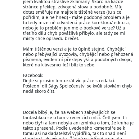
jsem kvalitou strašlivě zklamaný. Skoro na každé
stránce překlep, zdvojená slova a podobně. Můj
dotaz směřuje na majitele tištěné verze (tu sice
pořídím, ale ne hned) - máte podobný problém a je
to tedy mizerně odvedená práce korektora/ editora,
nebo je to problém jen mé e-bookové verze? Už u
třetího dílu chyb povážlivě přibylo, ale tady se mi
místy chce opravdu brečet.
Mám tištěnou verzi a je to úplně stejné. Chybějící
nebo přebývající uvozovky, chybějící nebo přehozená
písmena, evidentní překlepy ý/á a podobných dvojic,
které na klávesnici leží blízko sebe.
Facebook:
Dejte si prosím tentokrát víc práce s redakcí.
Poslední díl Ságy Společenství se kvůli stovkám chyb
nedá skoro číst.
Docela blbý je, že na webech zabývajících se
fantastikou se o tom v recenzích mlčí. Četl jsem tři
nebo čtyři a tam nebyla ani zmínka o tom, že kniha je
takto zprasená. Podle uvedeného komentáře se k
tomu asi nakladatelství vyjádřilo, tak to snad není
standard, ale výjimka. Žádné vyjádření jsem ale