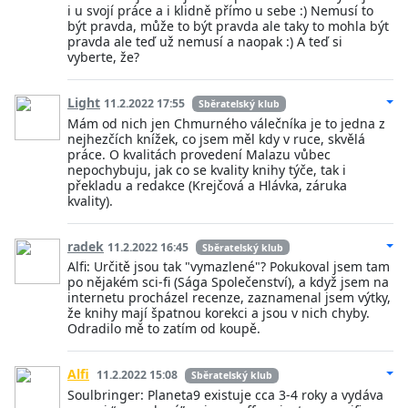
i u svojí práce a i klidně přímo u sebe :) Nemusí to
být pravda, může to být pravda ale taky to mohla být
pravda ale teď už nemusí a naopak :) A teď si
vyberte, že?
Light
11.2.2022 17:55
Sběratelský klub
Mám od nich jen Chmurného válečníka je to jedna z
nejhezčích knížek, co jsem měl kdy v ruce, skvělá
práce. O kvalitách provedení Malazu vůbec
nepochybuju, jak co se kvality knihy týče, tak i
překladu a redakce (Krejčová a Hlávka, záruka
kvality).
radek
11.2.2022 16:45
Sběratelský klub
Alfi: Určitě jsou tak "vymazlené"? Pokukoval jsem tam
po nějakém sci-fi (Sága Společenství), a když jsem na
internetu procházel recenze, zaznamenal jsem výtky,
že knihy mají špatnou korekci a jsou v nich chyby.
Odradilo mě to zatím od koupě.
Alfi
11.2.2022 15:08
Sběratelský klub
Soulbringer: Planeta9 existuje cca 3-4 roky a vydáva