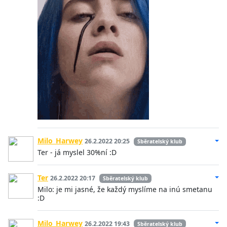
Milo_Harwey
26.2.2022 20:25
Sběratelský klub
Ter - já myslel 30%ní :D
Ter
26.2.2022 20:17
Sběratelský klub
Milo: je mi jasné, že každý myslíme na inú smetanu
:D
Milo_Harwey
26.2.2022 19:43
Sběratelský klub