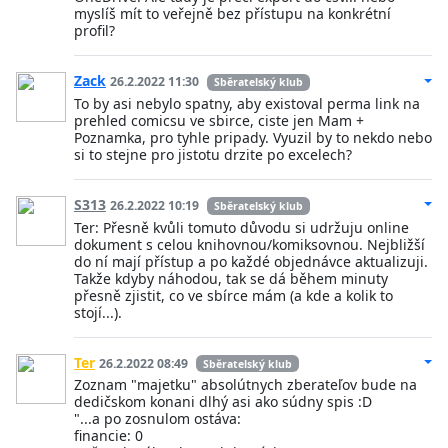
myslíš mít to veřejně bez přístupu na konkrétní
profil?
Zack
26.2.2022 11:30
Sběratelský klub
To by asi nebylo spatny, aby existoval perma link na
prehled comicsu ve sbirce, ciste jen Mam +
Poznamka, pro tyhle pripady. Vyuzil by to nekdo nebo
si to stejne pro jistotu drzite po excelech?
S313
26.2.2022 10:19
Sběratelský klub
Ter: Přesně kvůli tomuto důvodu si udržuju online
dokument s celou knihovnou/komiksovnou. Nejbližší
do ní mají přístup a po každé objednávce aktualizuji.
Takže kdyby náhodou, tak se dá během minuty
přesně zjistit, co ve sbírce mám (a kde a kolik to
stojí...).
Ter
26.2.2022 08:49
Sběratelský klub
Zoznam "majetku" absolútnych zberateľov bude na
dedičskom konani dlhý asi ako súdny spis :D
"...a po zosnulom ostáva:
financie: 0