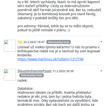
tu v 90. letech vycházely. Navíc to má oproti kapesní
sérii Kačeří příběhy: Cesty za dobrodružstvím
poměrně obří formát (víceméně A4). Ber to, nebudeš
zklamaný. Je to komiksový kousek pro staré fandy,
zabalený v podobě knížky her pro děti.
pro adminy: Pánové, tohle by se tu mělo objevit,
pokud to ještě nemáte v plánu. :)
Ter
22.2.2022 19:47
Sběratelský klub
Listoval už niekto týmito káčermi? U nás to priamo v
kníhkupectve nikde nie je a nechcel by som kupovať
kniderko.
https://www.martinus.sk/?uItem=1317749
SlouzimStarymPsum
11.2.2022 20:39
Sběratelský klub
radek:
Databáze:
Hodnocení dávám za příběh. Kvalita překladu/
redakce je věc jiná, tam by i jedna hvězda byla
tentokrát moc. Díky vydavatelství za vysvětlení, kde
problémy vznikly. Bez něj bych asi další knihu ze