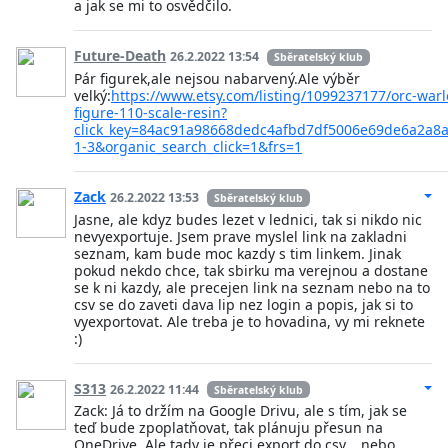
a jak se mi to osvědčilo.
Future-Death
26.2.2022 13:54
Sběratelský klub
Pár figurek,ale nejsou nabarvený.Ale výběr
velký:
https://www.etsy.com/listing/1099237177/orc-warl
figure-110-scale-resin?
click_key=84ac91a98668dedc4afbd7df5006e69de6a2a8a
1-3&organic_search_click=1&frs=1
Zack
26.2.2022 13:53
Sběratelský klub
Jasne, ale kdyz budes lezet v lednici, tak si nikdo nic
nevyexportuje. Jsem prave myslel link na zakladni
seznam, kam bude moc kazdy s tim linkem. Jinak
pokud nekdo chce, tak sbirku ma verejnou a dostane
se k ni kazdy, ale precejen link na seznam nebo na to
csv se do zaveti dava lip nez login a popis, jak si to
vyexportovat. Ale treba je to hovadina, vy mi reknete
:)
S313
26.2.2022 11:44
Sběratelský klub
Zack: Já to držím na Google Drivu, ale s tím, jak se
teď bude zpoplatňovat, tak plánuju přesun na
OneDrive. Ale tady je přeci export do csv... nebo