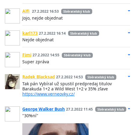
Alfi
27.2.2022 16:53
Sběratelský klub
Jojo, nejde objednat
karl173
27.2.2022 16:14
Sběratelský klub
Nejde objednat
Fimi
27.2.2022 14:55
Sběratelský klub
Super zpráva
Radek Blacksad
27.2.2022 14:53
Sběratelský klub
Tak pán Vybíral už spustil predpredaj titulov
Barakuda 1+2 a Wild West 1+2 v 35% zľave
https://www.verneovky.cz/
George Walker Bush
27.2.2022 11:45
Sběratelský klub
"30%ní"