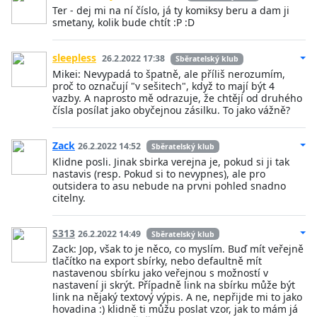
Ter - dej mi na ní číslo, já ty komiksy beru a dam ji
smetany, kolik bude chtít :P :D
sleepless
26.2.2022 17:38
Sběratelský klub
Mikei: Nevypadá to špatně, ale příliš nerozumím,
proč to označují "v sešitech", když to mají být 4
vazby. A naprosto mě odrazuje, že chtějí od druhého
čísla posílat jako obyčejnou zásilku. To jako vážně?
Zack
26.2.2022 14:52
Sběratelský klub
Klidne posli. Jinak sbirka verejna je, pokud si ji tak
nastavis (resp. Pokud si to nevypnes), ale pro
outsidera to asu nebude na prvni pohled snadno
citelny.
S313
26.2.2022 14:49
Sběratelský klub
Zack: Jop, však to je něco, co myslím. Buď mít veřejně
tlačítko na export sbírky, nebo defaultně mít
nastavenou sbírku jako veřejnou s možností v
nastavení ji skrýt. Případně link na sbírku může být
link na nějaký textový výpis. A ne, nepřijde mi to jako
hovadina :) klidně ti můžu poslat vzor, jak to mám já