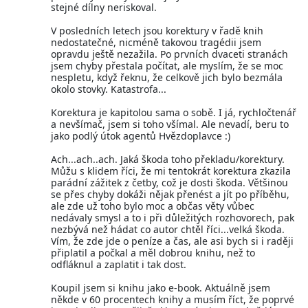
stejné dílny neriskoval.
V posledních letech jsou korektury v řadě knih
nedostatečné, nicméně takovou tragédii jsem
opravdu ještě nezažila. Po prvních dvaceti stranách
jsem chyby přestala počítat, ale myslím, že se moc
nespletu, když řeknu, že celkově jich bylo bezmála
okolo stovky. Katastrofa...
Korektura je kapitolou sama o sobě. I já, rychločtenář
a nevšímač, jsem si toho všímal. Ale nevadí, beru to
jako podlý útok agentů Hvězdoplavce :)
Ach...ach..ach. Jaká škoda toho překladu/korektury.
Můžu s klidem říci, že mi tentokrát korektura zkazila
parádní zážitek z četby, což je dosti škoda. Většinou
se přes chyby dokáži nějak přenést a jít po příběhu,
ale zde už toho bylo moc a občas věty vůbec
nedávaly smysl a to i při důležitých rozhovorech, pak
nezbývá než hádat co autor chtěl říci...velká škoda.
Vím, že zde jde o peníze a čas, ale asi bych si i raději
připlatil a počkal a měl dobrou knihu, než to
odfláknul a zaplatit i tak dost.
Koupil jsem si knihu jako e-book. Aktuálně jsem
někde v 60 procentech knihy a musím říct, že poprvé