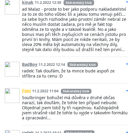
kinak
11.2.2022 12:30
Sběratelský klub
ad Malaz - proste to ber jako podporu nakladatelství
za to ze do toho vůbec šli a jakou tomu venuji péči…
za sebe bych rozhodne jako prvotní záměr nebral ze
něco musím dostat zadara, pro mě je fakt top
odměna ze to vyjde a v takové kvalitě. No a jako
bonus mas při těch zvyšujícich se cenách jistotu pro
první tri knihy. Mám pocit ze nikde nerikali, ze by
sleva 20% měla být automaticky na všechny dily,
stejně tak dalsi dily budou už dražší než ten první…
BadBoy
11.2.2022 12:14
Sběratelský klub
radek: Tak doufám, že ta mince bude aspoň ze
stříbra za tu cenu :D
Fimi
11.2.2022 11:04
Sběratelský klub
Soulbringer bohužel má důvěra v druhé občas
narazí, tak doufám, že tohle ten případ nebude.
Objednal jsem totiž ty tři najednou. Každopádně
jsem strašně rád že tohle tu vyjde v takovém formátu
a zpracování...
radek
11.2.2022 10:11