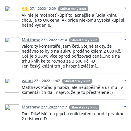
Alfi
27.1.2022 12:29
Sběratelský klub
Ak nie je možnosť kúpiť to lacnejšie a ľudia knihu
chcú, je to OK cena. Ak príde niekomu vysoká kúpi si
bežné vydanie.
Matthew
27.1.2022 12:14
Sběratelský klub
valon: ty komentáře jsem četl. Stejně tak ty, že
nedávno to bylo na aukru prodáno kolem 2 000 Kč.
Což je o 300% více oproti pořizovací ceně...no a na
trhu knih ke to rovnou za 3 500 Kč :-D
Ten český knižní trh je hrozně zvláštní...
valon
27.1.2022 11:47
Sběratelský klub
Matthew: Pořád jí nabízí, ale neúspěšně a už mu i v
komentářích dali najevo, že je to přestřelené :)
Matthew
27.1.2022 11:17
Sběratelský klub
Toe: Díky! Mě ten jejich ceník textem unudil prvními
2 odstavci:-D