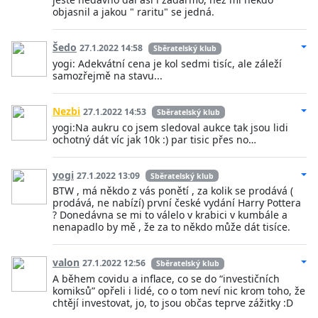
objasnil a jakou " raritu" se jedná.
Šedo
27.1.2022 14:58
Sběratelský klub
yogi: Adekvátní cena je kol sedmi tisíc, ale záleží
samozřejmě na stavu...
Nezbi
27.1.2022 14:53
Sběratelský klub
yogi:Na aukru co jsem sledoval aukce tak jsou lidi
ochotný dát víc jak 10k :) par tisic přes no…
yogi
27.1.2022 13:09
Sběratelský klub
BTW , má někdo z vás ponětí , za kolik se prodává (
prodává, ne nabízí) první české vydání Harry Pottera
? Donedávna se mi to válelo v krabici v kumbále a
nenapadlo by mě , že za to někdo může dát tisíce.
valon
27.1.2022 12:56
Sběratelský klub
A během covidu a inflace, co se do “investičních
komiksů” opřeli i lidé, co o tom neví nic krom toho, že
chtějí investovat, jo, to jsou občas teprve zážitky :D