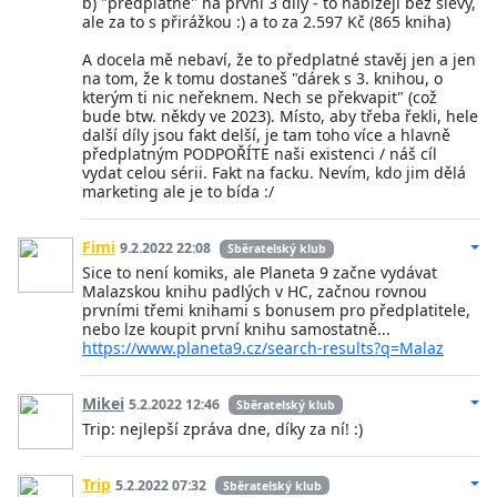
b) "předplatné" na první 3 díly - to nabízejí bez slevy,
ale za to s přirážkou :) a to za 2.597 Kč (865 kniha)
A docela mě nebaví, že to předplatné stavěj jen a jen
na tom, že k tomu dostaneš "dárek s 3. knihou, o
kterým ti nic neřeknem. Nech se překvapit" (což
bude btw. někdy ve 2023). Místo, aby třeba řekli, hele
další díly jsou fakt delší, je tam toho více a hlavně
předplatným PODPOŘÍTE naši existenci / náš cíl
vydat celou sérii. Fakt na facku. Nevím, kdo jim dělá
marketing ale je to bída :/
Fimi
9.2.2022 22:08
Sběratelský klub
Sice to není komiks, ale Planeta 9 začne vydávat
Malazskou knihu padlých v HC, začnou rovnou
prvními třemi knihami s bonusem pro předplatitele,
nebo lze koupit první knihu samostatně...
https://www.planeta9.cz/search-results?q=Malaz
Mikei
5.2.2022 12:46
Sběratelský klub
Trip: nejlepší zpráva dne, díky za ní! :)
Trip
5.2.2022 07:32
Sběratelský klub