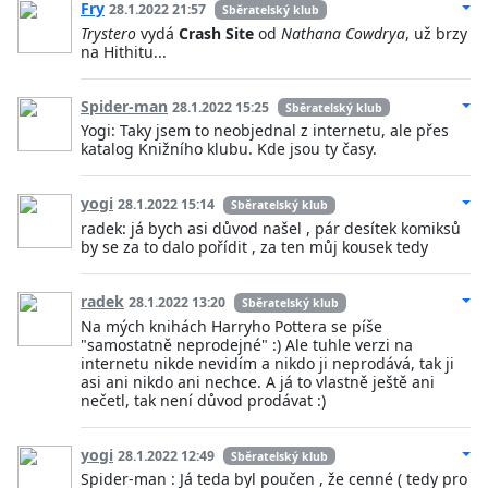
Fry
28.1.2022 21:57
Sběratelský klub
Trystero
vydá
Crash Site
od
Nathana Cowdrya
, už brzy
na Hithitu...
Spider-man
28.1.2022 15:25
Sběratelský klub
Yogi: Taky jsem to neobjednal z internetu, ale přes
katalog Knižního klubu. Kde jsou ty časy.
yogi
28.1.2022 15:14
Sběratelský klub
radek: já bych asi důvod našel , pár desítek komiksů
by se za to dalo pořídit , za ten můj kousek tedy
radek
28.1.2022 13:20
Sběratelský klub
Na mých knihách Harryho Pottera se píše
"samostatně neprodejné" :) Ale tuhle verzi na
internetu nikde nevidím a nikdo ji neprodává, tak ji
asi ani nikdo ani nechce. A já to vlastně ještě ani
nečetl, tak není důvod prodávat :)
yogi
28.1.2022 12:49
Sběratelský klub
Spider-man : Já teda byl poučen , že cenné ( tedy pro