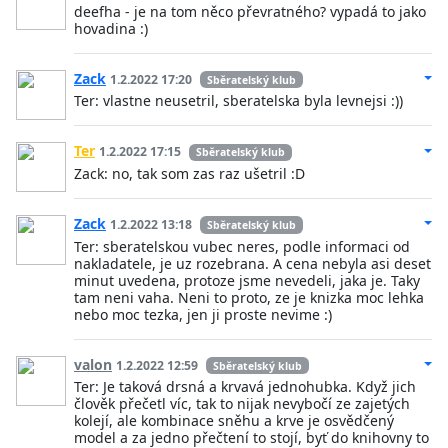
deefha - je na tom něco převratného? vypadá to jako
hovadina :)
Zack
1.2.2022 17:20
Sběratelský klub
Ter: vlastne neusetril, sberatelska byla levnejsi :))
Ter
1.2.2022 17:15
Sběratelský klub
Zack: no, tak som zas raz ušetril :D
Zack
1.2.2022 13:18
Sběratelský klub
Ter: sberatelskou vubec neres, podle informaci od
nakladatele, je uz rozebrana. A cena nebyla asi deset
minut uvedena, protoze jsme nevedeli, jaka je. Taky
tam neni vaha. Neni to proto, ze je knizka moc lehka
nebo moc tezka, jen ji proste nevime :)
valon
1.2.2022 12:59
Sběratelský klub
Ter: Je taková drsná a krvavá jednohubka. Když jich
člověk přečetl víc, tak to nijak nevybočí ze zajetých
kolejí, ale kombinace sněhu a krve je osvědčený
model a za jedno přečtení to stojí, byť do knihovny to