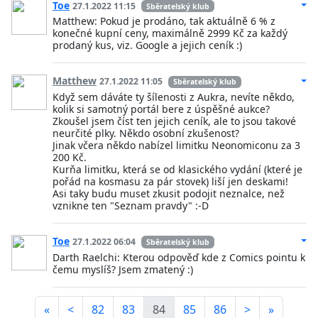
Toe
27.1.2022 11:15
Sběratelský klub
Matthew: Pokud je prodáno, tak aktuálně 6 % z
konečné kupní ceny, maximálně 2999 Kč za každý
prodaný kus, viz. Google a jejich ceník :)
Matthew
27.1.2022 11:05
Sběratelský klub
Když sem dáváte ty šílenosti z Aukra, nevíte někdo,
kolik si samotný portál bere z úspěšné aukce?
Zkoušel jsem číst ten jejich ceník, ale to jsou takové
neurčité plky. Někdo osobní zkušenost?
Jinak včera někdo nabízel limitku Neonomiconu za 3
200 Kč.
Kurňa limitku, která se od klasického vydání (které je
pořád na kosmasu za pár stovek) liší jen deskami!
Asi taky budu muset zkusit podojit neznalce, než
vznikne ten "Seznam pravdy" :-D
Toe
27.1.2022 06:04
Sběratelský klub
Darth Raelchi: Kterou odpověď kde z Comics pointu k
čemu myslíš? Jsem zmatený :)
«
<
82
83
84
85
86
>
»