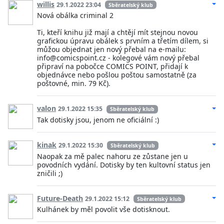
willis
29.1.2022 23:04
Sběratelský klub
Nová obálka criminal 2
Ti, kteří knihu již mají a chtějí mít stejnou novou
grafickou úpravu obálek s prvním a třetím dílem, si
můžou objednat jen nový přebal na e-mailu:
info@comicspoint.cz - kolegové vám nový přebal
připraví na pobočce COMICS POINT, přidají k
objednávce nebo pošlou poštou samostatně (za
poštovné, min. 79 Kč).
valon
29.1.2022 15:35
Sběratelský klub
Tak dotisky jsou, jenom ne oficiální :)
kinak
29.1.2022 15:30
Sběratelský klub
Naopak za mě palec nahoru ze zůstane jen u
povodních vydání. Dotisky by ten kultovní status jen
zničili ;)
Future-Death
29.1.2022 15:12
Sběratelský klub
Kulhánek by měl povolit vše dotisknout.