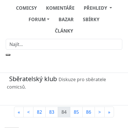
COMICSY
KOMENTÁŘE
PŘEHLEDY
FORUM
BAZAR
SBÍRKY
ČLÁNKY
Sběratelský klub
Diskuze pro sběratele
comicsů.
«
<
82
83
84
85
86
>
»