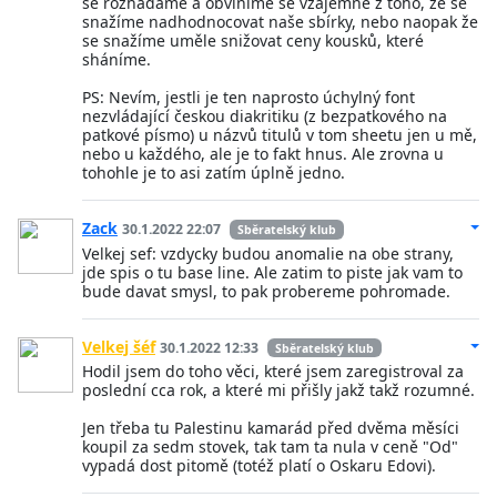
se rozhádáme a obviníme se vzájemně z toho, že se
snažíme nadhodnocovat naše sbírky, nebo naopak že
se snažíme uměle snižovat ceny kousků, které
sháníme.
PS: Nevím, jestli je ten naprosto úchylný font
nezvládající českou diakritiku (z bezpatkového na
patkové písmo) u názvů titulů v tom sheetu jen u mě,
nebo u každého, ale je to fakt hnus. Ale zrovna u
tohohle je to asi zatím úplně jedno.
Zack
30.1.2022 22:07
Sběratelský klub
Velkej sef: vzdycky budou anomalie na obe strany,
jde spis o tu base line. Ale zatim to piste jak vam to
bude davat smysl, to pak probereme pohromade.
Velkej šéf
30.1.2022 12:33
Sběratelský klub
Hodil jsem do toho věci, které jsem zaregistroval za
poslední cca rok, a které mi přišly jakž takž rozumné.
Jen třeba tu Palestinu kamarád před dvěma měsíci
koupil za sedm stovek, tak tam ta nula v ceně "Od"
vypadá dost pitomě (totéž platí o Oskaru Edovi).