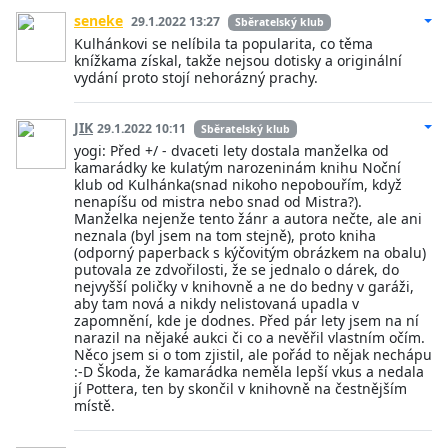
seneke
29.1.2022 13:27
Sběratelský klub
Kulhánkovi se nelíbila ta popularita, co těma
knížkama získal, takže nejsou dotisky a originální
vydání proto stojí nehorázný prachy.
JIK
29.1.2022 10:11
Sběratelský klub
yogi: Před +/ - dvaceti lety dostala manželka od
kamarádky ke kulatým narozeninám knihu Noční
klub od Kulhánka(snad nikoho nepobouřím, když
nenapíšu od mistra nebo snad od Mistra?).
Manželka nejenže tento žánr a autora nečte, ale ani
neznala (byl jsem na tom stejně), proto kniha
(odporný paperback s kýčovitým obrázkem na obalu)
putovala ze zdvořilosti, že se jednalo o dárek, do
nejvyšší poličky v knihovně a ne do bedny v garáži,
aby tam nová a nikdy nelistovaná upadla v
zapomnění, kde je dodnes. Před pár lety jsem na ní
narazil na nějaké aukci či co a nevěřil vlastním očím.
Něco jsem si o tom zjistil, ale pořád to nějak nechápu
:-D Škoda, že kamarádka neměla lepší vkus a nedala
jí Pottera, ten by skončil v knihovně na čestnějším
místě.