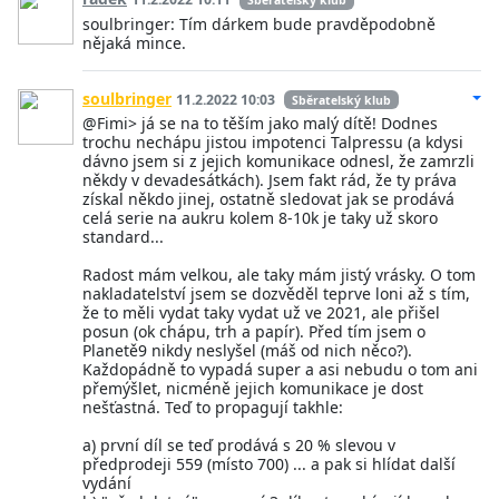
Sběratelský klub
soulbringer: Tím dárkem bude pravděpodobně
nějaká mince.
soulbringer
11.2.2022 10:03
Sběratelský klub
@Fimi> já se na to těším jako malý dítě! Dodnes
trochu nechápu jistou impotenci Talpressu (a kdysi
dávno jsem si z jejich komunikace odnesl, že zamrzli
někdy v devadesátkách). Jsem fakt rád, že ty práva
získal někdo jinej, ostatně sledovat jak se prodává
celá serie na aukru kolem 8-10k je taky už skoro
standard...
Radost mám velkou, ale taky mám jistý vrásky. O tom
nakladatelství jsem se dozvěděl teprve loni až s tím,
že to měli vydat taky vydat už ve 2021, ale přišel
posun (ok chápu, trh a papír). Před tím jsem o
Planetě9 nikdy neslyšel (máš od nich něco?).
Každopádně to vypadá super a asi nebudu o tom ani
přemýšlet, nicméně jejich komunikace je dost
nešťastná. Teď to propagují takhle:
a) první díl se teď prodává s 20 % slevou v
předprodeji 559 (místo 700) ... a pak si hlídat další
vydání