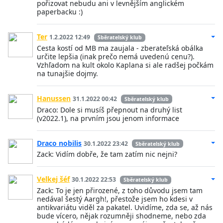
pořizovat nebudu ani v levnějším anglickém
paperbacku :)
Ter
1.2.2022 12:49
Sběratelský klub
Cesta kostí od MB ma zaujala - zberateľská obálka
určite lepšia (inak prečo nemá uvedenú cenu?).
Vzhľadom na kult okolo Kaplana si ale radšej počkám
na tunajšie dojmy.
Hanussen
31.1.2022 00:42
Sběratelský klub
Draco: Dole si musíš přepnout na druhý list
(v2022.1), na prvním jsou jenom informace
Draco nobilis
30.1.2022 23:42
Sběratelský klub
Zack: Vidím dobře, že tam zatím nic nejni?
Velkej šéf
30.1.2022 22:53
Sběratelský klub
Zack: To je jen přirozené, z toho důvodu jsem tam
nedával šestý Aargh!, přestože jsem ho kdesi v
antikvariátu viděl za pakatel. Uvidíme, zda se, až nás
bude vícero, nějak rozumněji shodneme, nebo zda