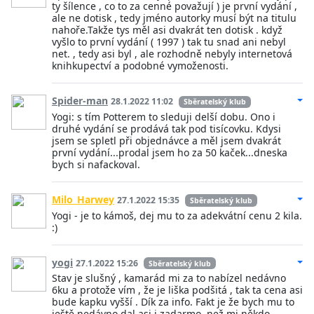
ty šílence , co to za cenné považují ) je první vydání ,
ale ne dotisk , tedy jméno autorky musí být na titulu
nahoře.Takže tys měl asi dvakrát ten dotisk . když
vyšlo to první vydání ( 1997 ) tak tu snad ani nebyl
net. , tedy asi byl , ale rozhodně nebyly internetová
knihkupectví a podobné vymoženosti.
Spider-man
28.1.2022 11:02
Sběratelský klub
Yogi: s tím Potterem to sleduji delší dobu. Ono i
druhé vydání se prodává tak pod tisícovku. Kdysi
jsem se spletl při objednávce a měl jsem dvakrát
první vydání...prodal jsem ho za 50 kaček...dneska
bych si nafackoval.
Milo_Harwey
27.1.2022 15:35
Sběratelský klub
Yogi - je to kámoš, dej mu to za adekvátní cenu 2 kila.
:)
yogi
27.1.2022 15:26
Sběratelský klub
Stav je slušný , kamarád mi za to nabízel nedávno
6ku a protože vím , že je liška podšitá , tak ta cena asi
bude kapku vyšší . Dík za info. Fakt je že bych mu to
ještě nedávno dal asi i zadarmo, než mi někdo