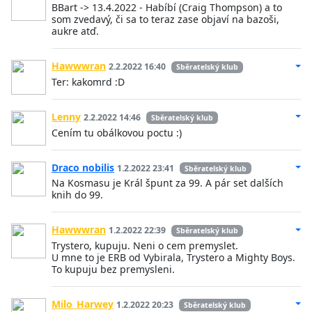
BBart -> 13.4.2022 - Habíbí (Craig Thompson) a to
som zvedavý, či sa to teraz zase objaví na bazoši,
aukre atď.
Hawwwran
2.2.2022 16:40
Sběratelský klub
Ter: kakomrd :D
Lenny
2.2.2022 14:46
Sběratelský klub
Cením tu obálkovou poctu :)
Draco nobilis
1.2.2022 23:41
Sběratelský klub
Na Kosmasu je Král špunt za 99. A pár set dalších
knih do 99.
Hawwwran
1.2.2022 22:39
Sběratelský klub
Trystero, kupuju. Neni o cem premyslet.
U mne to je ERB od Vybirala, Trystero a Mighty Boys.
To kupuju bez premysleni.
Milo_Harwey
1.2.2022 20:23
Sběratelský klub