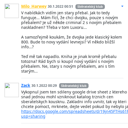
Milo_Harwey
30.1.2022 00:51
Sběratelský klub
V nabídkách vidím jen stary přebal. Jak to tedy
funguje... Mám říct, že chci dvojku, pouze s novým
přebalem? Je už někde criminal 2 s novým přebalem
naskladnen? Třeba v tom Luxoru...
A samozřejmě koukám, že dvojka jede klasický kolem
800. Bude to novy vydání levnejsi? Ví někdo bližší
info...?
Teď mě tak napadlo. Kniha je jinak kromě přebalu
totozna? Rád bych si koupil nový vydání s novým
přebalem. Ne, stary s novým přebalem, ani s tím
starým...
Zack
30.1.2022 00:29
Sběratelský klub
Vykopnul jsem ten sdileny google drive sheet z ktereho
snad jednou mohl vzniknout katalog trznich cen
sberatelskych kousknu. Zakladni info uvnitr, tak vy kteri 
chcete pomoct, mrknete, dejte vedet pokud by nebylo j
https://docs.google.com/spreadsheets/d/19jn45FTHs6
usp=sharing