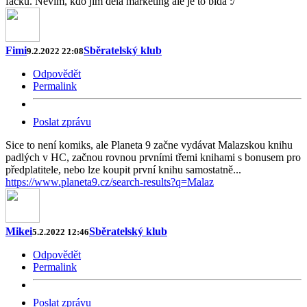
facku. Nevím, kdo jim dělá marketing ale je to bída :/
Fimi
Sběratelský klub
9.2.2022 22:08
Odpovědět
Permalink
Poslat zprávu
Sice to není komiks, ale Planeta 9 začne vydávat Malazskou knihu
padlých v HC, začnou rovnou prvními třemi knihami s bonusem pro
předplatitele, nebo lze koupit první knihu samostatně...
https://www.planeta9.cz/search-results?q=Malaz
Mikei
Sběratelský klub
5.2.2022 12:46
Odpovědět
Permalink
Poslat zprávu