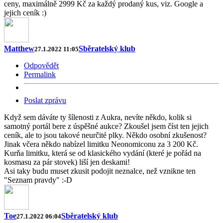
ceny, maximálně 2999 Kč za každý prodaný kus, viz. Google a
jejich ceník :)
Matthew
Sběratelský klub
27.1.2022 11:05
Odpovědět
Permalink
Poslat zprávu
Když sem dáváte ty šílenosti z Aukra, nevíte někdo, kolik si
samotný portál bere z úspěšné aukce? Zkoušel jsem číst ten jejich
ceník, ale to jsou takové neurčité plky. Někdo osobní zkušenost?
Jinak včera někdo nabízel limitku Neonomiconu za 3 200 Kč.
Kurňa limitku, která se od klasického vydání (které je pořád na
kosmasu za pár stovek) liší jen deskami!
Asi taky budu muset zkusit podojit neznalce, než vznikne ten
"Seznam pravdy" :-D
Toe
Sběratelský klub
27.1.2022 06:04