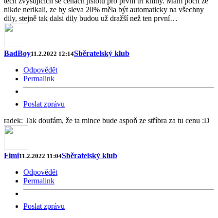
těch zvyšujícich se cenách jistotu pro první tri knihy. Mám pocit ze
nikde nerikali, ze by sleva 20% měla být automaticky na všechny
dily, stejně tak dalsi dily budou už dražší než ten první…
BadBoy
Sběratelský klub
11.2.2022 12:14
Odpovědět
Permalink
Poslat zprávu
radek: Tak doufám, že ta mince bude aspoň ze stříbra za tu cenu :D
Fimi
Sběratelský klub
11.2.2022 11:04
Odpovědět
Permalink
Poslat zprávu