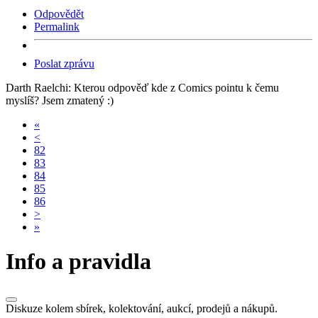
Odpovědět
Permalink
Poslat zprávu
Darth Raelchi: Kterou odpověď kde z Comics pointu k čemu
myslíš? Jsem zmatený :)
«
<
82
83
84
85
86
>
»
Info a pravidla
Diskuze kolem sbírek, kolektování, aukcí, prodejů a nákupů.