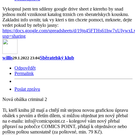
Vykopnul jsem ten sdileny google drive sheet z ktereho by snad
jednou mohl vzniknout katalog trznich cen sberatelskych kousknu.
Zakladni info uvnitr, tak vy kteri s tim chcete pomoct, mrknete, dejte
vedet pokud by nebylo jasny:
https://docs.google.com/spreadsheets/d/19jn45FTHs61hw7xUIywx
usp=sharing
willis
Sběratelský klub
29.1.2022 23:04
Odpovědět
Permalink
Poslat zprávu
Nová obálka criminal 2
Ti, kteří knihu již mají a chtějí mít stejnou novou grafickou úpravu
obálek s prvním a třetím dílem, si můžou objednat jen nový přebal
na e-mailu: info@comicspoint.cz - kolegové vám nový přebal
připraví na pobočce COMICS POINT, přidají k objednávce nebo
pošlou poštou samostatně (za poštovné, min. 79 Kč).