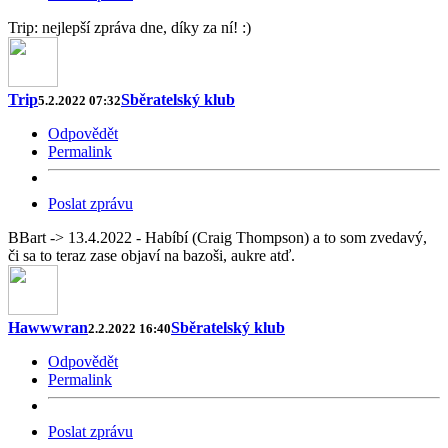
Trip: nejlepší zpráva dne, díky za ní! :)
Trip
Sběratelský klub
5.2.2022 07:32
Odpovědět
Permalink
Poslat zprávu
BBart -> 13.4.2022 - Habíbí (Craig Thompson) a to som zvedavý,
či sa to teraz zase objaví na bazoši, aukre atď.
Hawwwran
Sběratelský klub
2.2.2022 16:40
Odpovědět
Permalink
Poslat zprávu