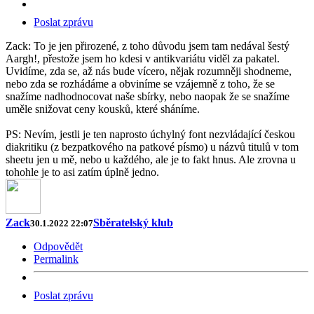
Poslat zprávu
Zack: To je jen přirozené, z toho důvodu jsem tam nedával šestý
Aargh!, přestože jsem ho kdesi v antikvariátu viděl za pakatel.
Uvidíme, zda se, až nás bude vícero, nějak rozumněji shodneme,
nebo zda se rozhádáme a obviníme se vzájemně z toho, že se
snažíme nadhodnocovat naše sbírky, nebo naopak že se snažíme
uměle snižovat ceny kousků, které sháníme.
PS: Nevím, jestli je ten naprosto úchylný font nezvládající českou
diakritiku (z bezpatkového na patkové písmo) u názvů titulů v tom
sheetu jen u mě, nebo u každého, ale je to fakt hnus. Ale zrovna u
tohohle je to asi zatím úplně jedno.
Zack
Sběratelský klub
30.1.2022 22:07
Odpovědět
Permalink
Poslat zprávu