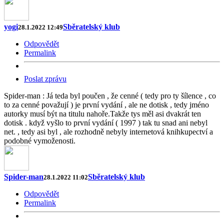
yogi
Sběratelský klub
28.1.2022 12:49
Odpovědět
Permalink
Poslat zprávu
Spider-man : Já teda byl poučen , že cenné ( tedy pro ty šílence , co
to za cenné považují ) je první vydání , ale ne dotisk , tedy jméno
autorky musí být na titulu nahoře.Takže tys měl asi dvakrát ten
dotisk . když vyšlo to první vydání ( 1997 ) tak tu snad ani nebyl
net. , tedy asi byl , ale rozhodně nebyly internetová knihkupectví a
podobné vymoženosti.
Spider-man
Sběratelský klub
28.1.2022 11:02
Odpovědět
Permalink