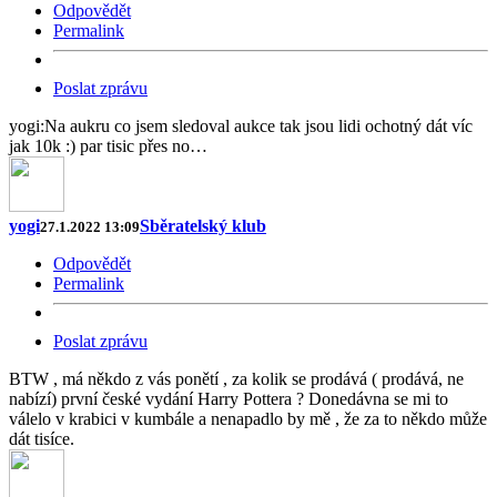
Odpovědět
Permalink
Poslat zprávu
yogi:Na aukru co jsem sledoval aukce tak jsou lidi ochotný dát víc
jak 10k :) par tisic přes no…
yogi
Sběratelský klub
27.1.2022 13:09
Odpovědět
Permalink
Poslat zprávu
BTW , má někdo z vás ponětí , za kolik se prodává ( prodává, ne
nabízí) první české vydání Harry Pottera ? Donedávna se mi to
válelo v krabici v kumbále a nenapadlo by mě , že za to někdo může
dát tisíce.