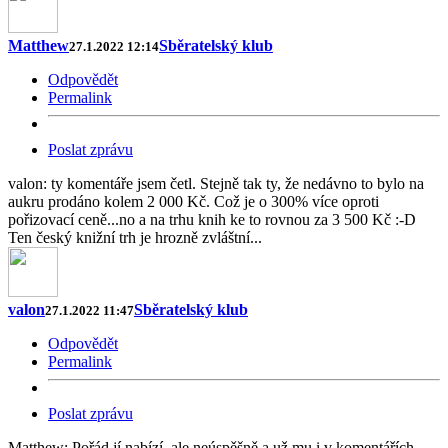
Matthew
Sběratelský klub
27.1.2022 12:14
Odpovědět
Permalink
Poslat zprávu
valon: ty komentáře jsem četl. Stejně tak ty, že nedávno to bylo na
aukru prodáno kolem 2 000 Kč. Což je o 300% více oproti
pořizovací ceně...no a na trhu knih ke to rovnou za 3 500 Kč :-D
Ten český knižní trh je hrozně zvláštní...
valon
Sběratelský klub
27.1.2022 11:47
Odpovědět
Permalink
Poslat zprávu
Matthew: Pořád jí nabízí, ale neúspěšně a už mu i v komentářích