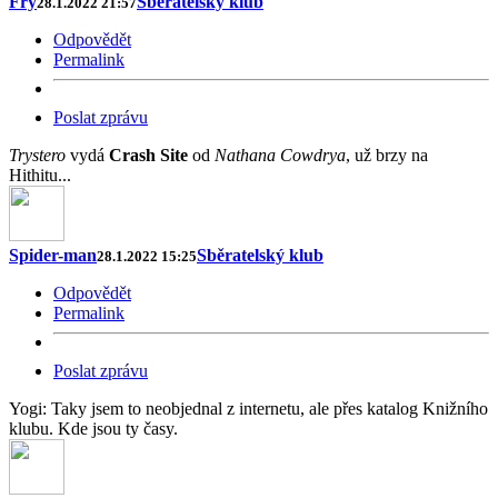
Fry
Sběratelský klub
28.1.2022 21:57
Odpovědět
Permalink
Poslat zprávu
Trystero
vydá
Crash Site
od
Nathana Cowdrya
, už brzy na
Hithitu...
Spider-man
Sběratelský klub
28.1.2022 15:25
Odpovědět
Permalink
Poslat zprávu
Yogi: Taky jsem to neobjednal z internetu, ale přes katalog Knižního
klubu. Kde jsou ty časy.