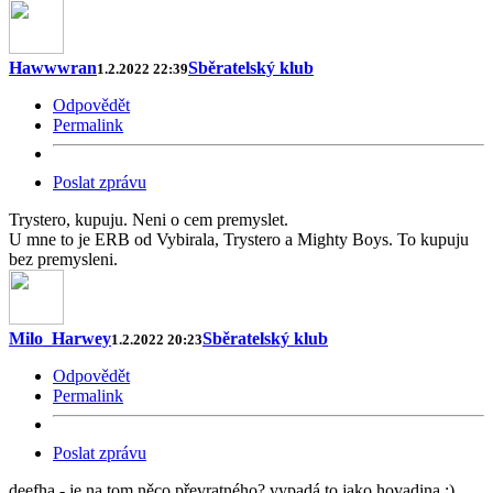
Hawwwran
Sběratelský klub
1.2.2022 22:39
Odpovědět
Permalink
Poslat zprávu
Trystero, kupuju. Neni o cem premyslet.
U mne to je ERB od Vybirala, Trystero a Mighty Boys. To kupuju
bez premysleni.
Milo_Harwey
Sběratelský klub
1.2.2022 20:23
Odpovědět
Permalink
Poslat zprávu
deefha - je na tom něco převratného? vypadá to jako hovadina :)