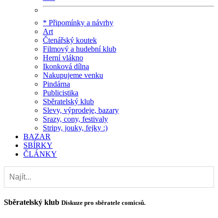
* Připomínky a návrhy
Art
Čtenářský koutek
Filmový a hudební klub
Herní vlákno
Ikonková dílna
Nakupujeme venku
Pindárna
Publicistika
Sběratelský klub
Slevy, výprodeje, bazary
Srazy, cony, festivaly
Stripy, jouky, fejky :)
BAZAR
SBÍRKY
ČLÁNKY
Sběratelský klub
Diskuze pro sběratele comicsů.