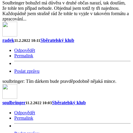
Soulbringer bohužel má důvěra v druhé občas narazí, tak doufám,
že tohle ten případ nebude. Objednal jsem totiž ty tři najednou.
Každopádně jsem strašně rád že tohle tu vyjde v takovém formátu a
zpracování...
radek
Sběratelský klub
11.2.2022 10:11
Odpovědět
Permalink
Poslat zprávu
soulbringer: Tím dárkem bude pravděpodobně nějaká mince.
soulbringer
Sběratelský klub
11.2.2022 10:03
Odpovědět
Permalink