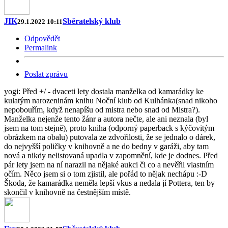
JIK
Sběratelský klub
29.1.2022 10:11
Odpovědět
Permalink
Poslat zprávu
yogi: Před +/ - dvaceti lety dostala manželka od kamarádky ke
kulatým narozeninám knihu Noční klub od Kulhánka(snad nikoho
nepobouřím, když nenapíšu od mistra nebo snad od Mistra?).
Manželka nejenže tento žánr a autora nečte, ale ani neznala (byl
jsem na tom stejně), proto kniha (odporný paperback s kýčovitým
obrázkem na obalu) putovala ze zdvořilosti, že se jednalo o dárek,
do nejvyšší poličky v knihovně a ne do bedny v garáži, aby tam
nová a nikdy nelistovaná upadla v zapomnění, kde je dodnes. Před
pár lety jsem na ní narazil na nějaké aukci či co a nevěřil vlastním
očím. Něco jsem si o tom zjistil, ale pořád to nějak nechápu :-D
Škoda, že kamarádka neměla lepší vkus a nedala jí Pottera, ten by
skončil v knihovně na čestnějším místě.