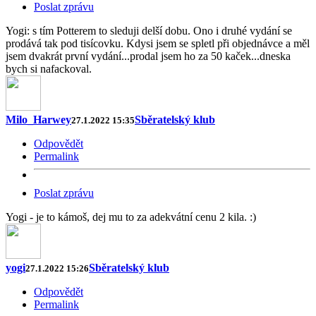
Poslat zprávu
Yogi: s tím Potterem to sleduji delší dobu. Ono i druhé vydání se
prodává tak pod tisícovku. Kdysi jsem se spletl při objednávce a měl
jsem dvakrát první vydání...prodal jsem ho za 50 kaček...dneska
bych si nafackoval.
Milo_Harwey
Sběratelský klub
27.1.2022 15:35
Odpovědět
Permalink
Poslat zprávu
Yogi - je to kámoš, dej mu to za adekvátní cenu 2 kila. :)
yogi
Sběratelský klub
27.1.2022 15:26
Odpovědět
Permalink