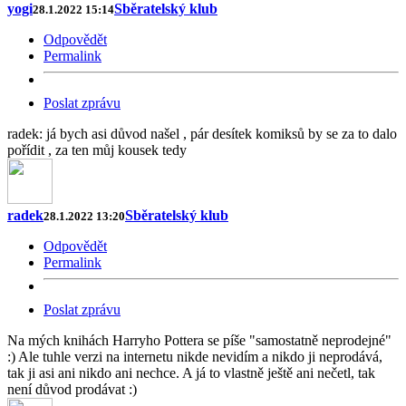
yogi
Sběratelský klub
28.1.2022 15:14
Odpovědět
Permalink
Poslat zprávu
radek: já bych asi důvod našel , pár desítek komiksů by se za to dalo
pořídit , za ten můj kousek tedy
radek
Sběratelský klub
28.1.2022 13:20
Odpovědět
Permalink
Poslat zprávu
Na mých knihách Harryho Pottera se píše "samostatně neprodejné"
:) Ale tuhle verzi na internetu nikde nevidím a nikdo ji neprodává,
tak ji asi ani nikdo ani nechce. A já to vlastně ještě ani nečetl, tak
není důvod prodávat :)