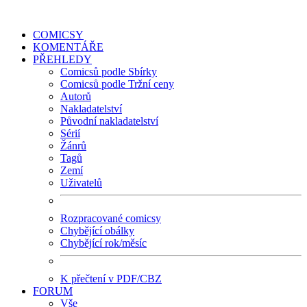
COMICSY
KOMENTÁŘE
PŘEHLEDY
Comicsů podle Sbírky
Comicsů podle Tržní ceny
Autorů
Nakladatelství
Původní nakladatelství
Sérií
Žánrů
Tagů
Zemí
Uživatelů
Rozpracované comicsy
Chybějící obálky
Chybějící rok/měsíc
K přečtení v PDF/CBZ
FORUM
Vše