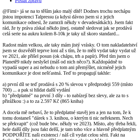
Poslat zprávu
@Fimi> já se na to těším jako malý dítě! Dodnes trochu nechápu
jistou impotenci Talpressu (a kdysi dávno jsem si z jejich
komunikace odnesl, že zamrzli někdy v devadesátkách). Jsem fakt
rád, že ty práva získal někdo jinej, ostatně sledovat jak se prodává
celá serie na aukru kolem 8-10k je taky už skoro standard...
Radost mám velkou, ale taky mám jistý vrásky. O tom nakladatelství
jsem se dozvěděl teprve loni až s tím, že to měli vydat taky vydat už
ve 2021, ale přišel posun (ok chápu, trh a papír). Před tím jsem o
Planetě9 nikdy neslyšel (máš od nich něco?). Každopádně to
vypadá super a asi nebudu o tom ani přemýšlet, nicméně jejich
komunikace je dost nešťastná. Teď to propagují takhle:
a) první díl se teď prodává s 20 % slevou v předprodeji 559 (místo
700) ... a pak si hlídat další vydání
b) "předplatné" na první 3 díly - to nabízejí bez slevy, ale za to s
přirážkou :) a to za 2.597 Kč (865 kniha)
A docela mě nebaví, že to předplatné stavěj jen a jen na tom, že k
tomu dostaneš "dárek s 3. knihou, o kterým ti nic neřeknem. Nech
se překvapit" (což bude btw. někdy ve 2023). Místo, aby třeba řekli,
hele další díly jsou fakt delší, je tam toho více a hlavně předplatným
PODPOŘÍTE naši existenci / náš cíl vydat celou sérii. Fakt na