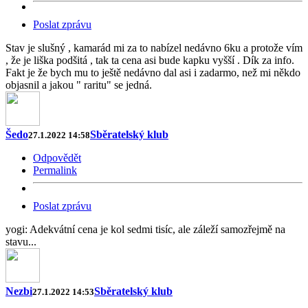
Poslat zprávu
Stav je slušný , kamarád mi za to nabízel nedávno 6ku a protože vím
, že je liška podšitá , tak ta cena asi bude kapku vyšší . Dík za info.
Fakt je že bych mu to ještě nedávno dal asi i zadarmo, než mi někdo
objasnil a jakou " raritu" se jedná.
Šedo
Sběratelský klub
27.1.2022 14:58
Odpovědět
Permalink
Poslat zprávu
yogi: Adekvátní cena je kol sedmi tisíc, ale záleží samozřejmě na
stavu...
Nezbi
Sběratelský klub
27.1.2022 14:53