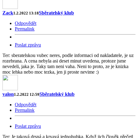
Zack
Sběratelský klub
1.2.2022 13:18
Odpovědět
Permalink
Poslat zprávu
Ter: sberatelskou vubec neres, podle informaci od nakladatele, je uz
rozebrana. A cena nebyla asi deset minut uvedena, protoze jsme
nevedeli, jaka je. Taky tam neni vaha. Neni to proto, ze je knizka
moc lehka nebo moc tezka, jen ji proste nevime :)
valon
Sběratelský klub
1.2.2022 12:59
Odpovědět
Permalink
Poslat zprávu
Ter: Je taková drsná a krvavá jednohubka. Když jich člověk přečetl