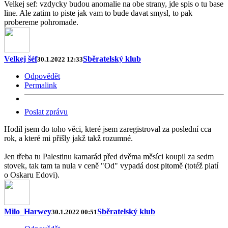
Velkej sef: vzdycky budou anomalie na obe strany, jde spis o tu base
line. Ale zatim to piste jak vam to bude davat smysl, to pak
probereme pohromade.
Velkej šéf
Sběratelský klub
30.1.2022 12:33
Odpovědět
Permalink
Poslat zprávu
Hodil jsem do toho věci, které jsem zaregistroval za poslední cca
rok, a které mi přišly jakž takž rozumné.
Jen třeba tu Palestinu kamarád před dvěma měsíci koupil za sedm
stovek, tak tam ta nula v ceně "Od" vypadá dost pitomě (totéž platí
o Oskaru Edovi).
Milo_Harwey
Sběratelský klub
30.1.2022 00:51