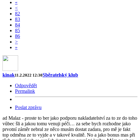
«
<
82
83
84
85
86
>
»
kinak
Sběratelský klub
11.2.2022 12:30
Odpovědět
Permalink
Poslat zprávu
ad Malaz - proste to ber jako podporu nakladatelství za to ze do toho
vůbec šli a jakou tomu venuji péči… za sebe bych rozhodne jako
prvotní záměr nebral ze něco musím dostat zadara, pro mě je fakt
top odměna ze to vyjde a v takové kvalitě. No a jako bonus mas při