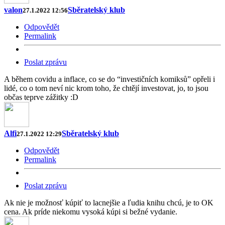
valon
Sběratelský klub
27.1.2022 12:56
Odpovědět
Permalink
Poslat zprávu
A během covidu a inflace, co se do “investičních komiksů” opřeli i
lidé, co o tom neví nic krom toho, že chtějí investovat, jo, to jsou
občas teprve zážitky :D
Alfi
Sběratelský klub
27.1.2022 12:29
Odpovědět
Permalink
Poslat zprávu
Ak nie je možnosť kúpiť to lacnejšie a ľudia knihu chcú, je to OK
cena. Ak príde niekomu vysoká kúpi si bežné vydanie.