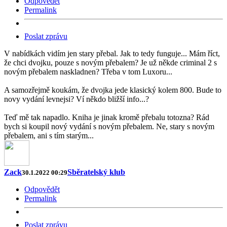
Odpovědět
Permalink
Poslat zprávu
V nabídkách vidím jen stary přebal. Jak to tedy funguje... Mám říct,
že chci dvojku, pouze s novým přebalem? Je už někde criminal 2 s
novým přebalem naskladnen? Třeba v tom Luxoru...
A samozřejmě koukám, že dvojka jede klasický kolem 800. Bude to
novy vydání levnejsi? Ví někdo bližší info...?
Teď mě tak napadlo. Kniha je jinak kromě přebalu totozna? Rád
bych si koupil nový vydání s novým přebalem. Ne, stary s novým
přebalem, ani s tím starým...
Zack
Sběratelský klub
30.1.2022 00:29
Odpovědět
Permalink
Poslat zprávu