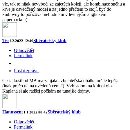
víc, tak to nijak nevybočí ze zajetých kolejí, ale kombinace sněhu a
krve je osvědčený model a za jedno přečtení to stojí, byť do
knihovny to pořizovat nebudu ani v levnějším anglickém
paperbacku :)
Ter
Sběratelský klub
1.2.2022 12:49
Odpovědět
Permalink
Poslat zprávu
Cesta kostí od MB ma zaujala - zberateľská obálka určite lepšia
(inak prečo nemá uvedenú cenu?). Vzhľadom na kult okolo
Kaplana si ale radšej počkám na tunajšie dojmy.
Hanussen
Sběratelský klub
31.1.2022 00:42
Odpovědět
Permalink