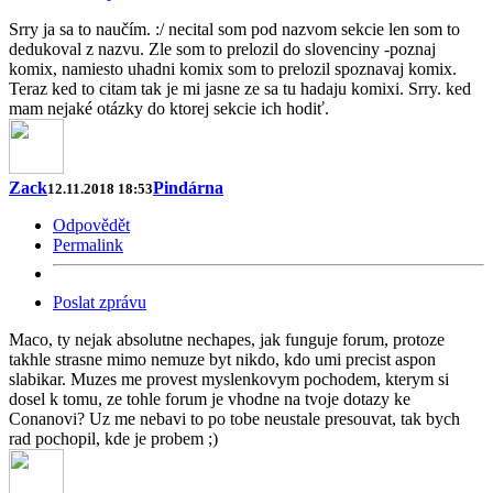
Srry ja sa to naučím. :/ necital som pod nazvom sekcie len som to
dedukoval z nazvu. Zle som to prelozil do slovenciny -poznaj
komix, namiesto uhadni komix som to prelozil spoznavaj komix.
Teraz ked to citam tak je mi jasne ze sa tu hadaju komixi. Srry. ked
mam nejaké otázky do ktorej sekcie ich hodiť.
Zack
Pindárna
12.11.2018 18:53
Odpovědět
Permalink
Poslat zprávu
Maco, ty nejak absolutne nechapes, jak funguje forum, protoze
takhle strasne mimo nemuze byt nikdo, kdo umi precist aspon
slabikar. Muzes me provest myslenkovym pochodem, kterym si
dosel k tomu, ze tohle forum je vhodne na tvoje dotazy ke
Conanovi? Uz me nebavi to po tobe neustale presouvat, tak bych
rad pochopil, kde je probem ;)