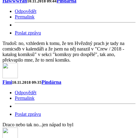
Hawwwran
Pindárna
10.11.2018 09:44
Odpovědět
Permalink
Poslat zprávu
Trudoš: no, vzhledem k tomu, že ten Hvězdný prach je tady na
comicsdb v kalendáři a že jsem na něj narazil v "Crew / 2018 -
katalog komiksů" v sekci "komiksy pro dospělé", tak ano,
překvapilo mne, že to není komiks.
Fimi
Pindárna
10.11.2018 09:35
Odpovědět
Permalink
Poslat zprávu
Draco nebo tak no...jen nápad to byl