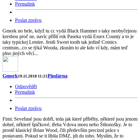
Permalink
Poslat zprávu
Gmork no hele, když tu cc vydá Black Hammer s taky neobyčejnou
kresbou proč ne, navíc příští rok Paseka vydá Essex County a to je
taky typickej Lemire. Jestli Sweet tooth tak jedině Comics
centrum...co se týká Wooda, zkusím to ale kdo ví kdy, mám teď
plno jiných věcí...
Gmork
Pindárna
19.11.2018 11:21
Odpovědět
Permalink
Poslat zprávu
Fimi: Seveřané jsou dobří, teda jak které příběhy, některé jsou jenom
dobré, některé špičkové, třeba Vdova moru nebo Štítonošky. Je to
prostě klasický Brian Wood, čili především precizní práce s
postavami. Pokud se ti líbila DMZ, jdi do toho. Myslím, že to