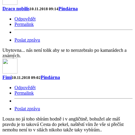
Draco nobilis
Pindárna
10.11.2018 09:14
Odpovědět
Permalink
Poslat zprávu
Ubytovna... nás není tolik aby se to nerozebralo po kamarádech a
známých.
Fimi
Pindárna
10.11.2018 09:02
Odpovědět
Permalink
Poslat zprávu
Louza no já toho sbírám hodně i v angličtině, bohužel ale máš
pravdu je to taková Cesta do pekel, naštěstí vím že vše si přečíst
nemohu není to v silách nikoho takže taky vybírám..