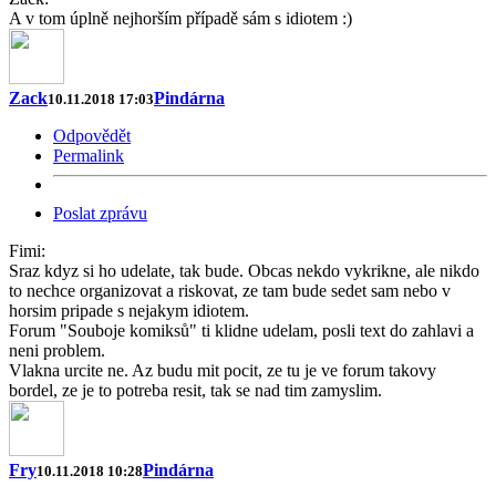
A v tom úplně nejhorším případě sám s idiotem :)
Zack
Pindárna
10.11.2018 17:03
Odpovědět
Permalink
Poslat zprávu
Fimi:
Sraz kdyz si ho udelate, tak bude. Obcas nekdo vykrikne, ale nikdo
to nechce organizovat a riskovat, ze tam bude sedet sam nebo v
horsim pripade s nejakym idiotem.
Forum "Souboje komiksů" ti klidne udelam, posli text do zahlavi a
neni problem.
Vlakna urcite ne. Az budu mit pocit, ze tu je ve forum takovy
bordel, ze je to potreba resit, tak se nad tim zamyslim.
Fry
Pindárna
10.11.2018 10:28