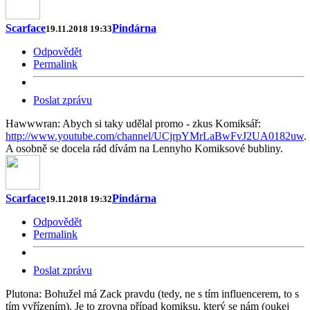
Scarface
Pindárna
19.11.2018 19:33
Odpovědět
Permalink
Poslat zprávu
Hawwwran: Abych si taky udělal promo - zkus Komiksář:
http://www.youtube.com/channel/UCjrpYMrLaBwFvJ2UA0182uw
.
A osobně se docela rád dívám na Lennyho Komiksové bubliny.
Scarface
Pindárna
19.11.2018 19:32
Odpovědět
Permalink
Poslat zprávu
Plutona: Bohužel má Zack pravdu (tedy, ne s tím influencerem, to s
tím vyřízením). Je to zrovna případ komiksu, který se nám (oukej