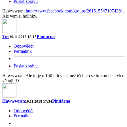
Poslat zprávu
Hawwwran:
http://www.facebook.com/groups/261515547197436/
.
Ale vem si holinky.
Toe
Pindárna
19.11.2018 18:13
Odpovědět
Permalink
Poslat zprávu
Hawwwran: Ale to je o 150 lidí více, než těch co se tu komiksu více
věnují :D
Hawwwran
Pindárna
19.11.2018 17:34
Odpovědět
Permalink