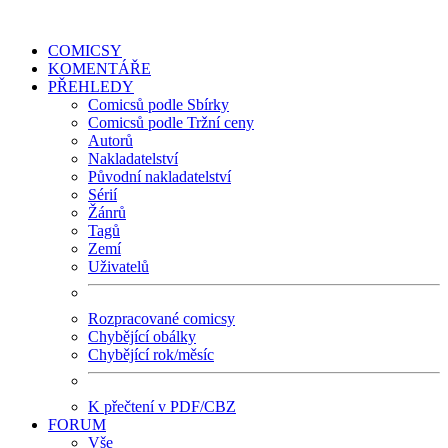
COMICSY
KOMENTÁŘE
PŘEHLEDY
Comicsů podle Sbírky
Comicsů podle Tržní ceny
Autorů
Nakladatelství
Původní nakladatelství
Sérií
Žánrů
Tagů
Zemí
Uživatelů
Rozpracované comicsy
Chybějící obálky
Chybějící rok/měsíc
K přečtení v PDF/CBZ
FORUM
Vše