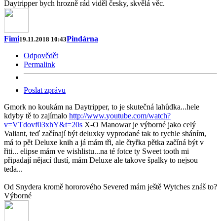
Daytripper bych hrozně rád viděl česky, skvělá věc.
Fimi
Pindárna
19.11.2018 10:43
Odpovědět
Permalink
Poslat zprávu
Gmork no koukám na Daytripper, to je skutečná lahůdka...hele
kdyby tě to zajímalo
http://www.youtube.com/watch?
v=VTdovf03xhY&t=20s
X-O Manowar je výborné jako celý
Valiant, teď začínají být deluxky vyprodané tak to rychle sháním,
má to pět Deluxe knih a já mám tři, ale čtyřka pětka začíná být v
řiti... elipse mám ve wishlistu...na té fotce ty Sweet tooth mi
připadají nějací tlustí, mám Deluxe ale takove špalky to nejsou
teda...
Od Snydera kromě hororového Severed mám ještě Wytches znáš to?
Výborné