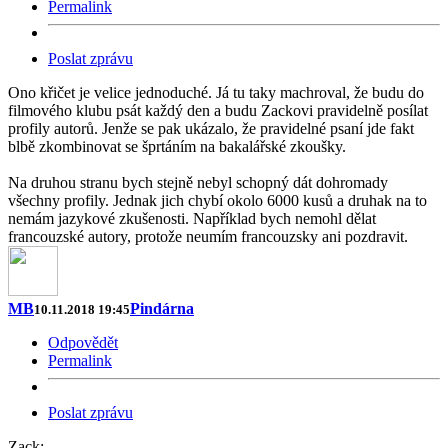
Permalink
Poslat zprávu
Ono křičet je velice jednoduché. Já tu taky machroval, že budu do
filmového klubu psát každý den a budu Zackovi pravidelně posílat
profily autorů. Jenže se pak ukázalo, že pravidelné psaní jde fakt
blbě zkombinovat se šprtáním na bakalářské zkoušky.
Na druhou stranu bych stejně nebyl schopný dát dohromady
všechny profily. Jednak jich chybí okolo 6000 kusů a druhak na to
nemám jazykové zkušenosti. Například bych nemohl dělat
francouzské autory, protože neumím francouzsky ani pozdravit.
MB
Pindárna
10.11.2018 19:45
Odpovědět
Permalink
Poslat zprávu
Zack: