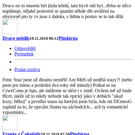
Draco no to musela být jízda tehdá, tam bych rád byl...třeba se něco
naplánuje, nějaké posezení se spaním někde dle uvážení na
ubytovně pro ty co jsou z daleka, s lidma u postav se to tak dělá
Draco nobilis
Pindárna
10.11.2018 08:12
Odpovědět
Permalink
Poslat zprávu
Fimi: Sraz jsme už dlouho neměli! Ani MdS už nedělá srazy?! (nebo
jsem jen mimo a poslední dva roky mě minuly) Potkat se na
CrweConu je fajn, ale můžeme se slézt i v zimě. Ovšem mě už bude
třicet, takže už to nikdy nebude tak epický jako v dobách "ukaž
kozy, štěkej" a prvního srazu na kterým jsem byla, kde mi DEmnoG
zaplatil za to, že oprcám Slaina na záchodcích... ach ty romantické
vzpomínky...
Franta z Čokolády
Pindárna
10.11.2018 07:59