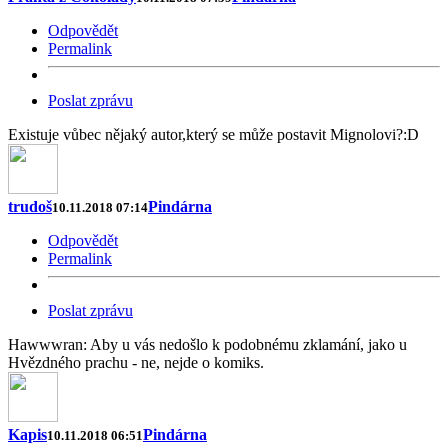
Odpovědět
Permalink
Poslat zprávu
Existuje vůbec nějaký autor,který se může postavit Mignolovi?:D
trudoš
Pindárna
10.11.2018 07:14
Odpovědět
Permalink
Poslat zprávu
Hawwwran: Aby u vás nedošlo k podobnému zklamání, jako u
Hvězdného prachu - ne, nejde o komiks.
Kapis
Pindárna
10.11.2018 06:51