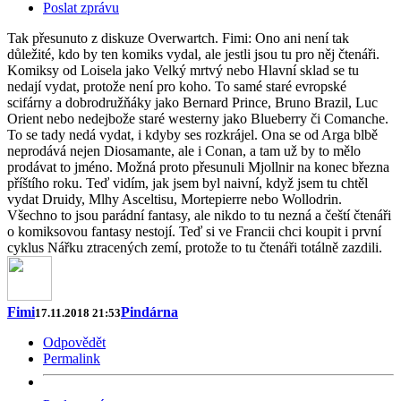
Poslat zprávu
Tak přesunuto z diskuze Overwartch. Fimi: Ono ani není tak
důležité, kdo by ten komiks vydal, ale jestli jsou tu pro něj čtenáři.
Komiksy od Loisela jako Velký mrtvý nebo Hlavní sklad se tu
nedají vydat, protože není pro koho. To samé staré evropské
scifárny a dobrodružňáky jako Bernard Prince, Bruno Brazil, Luc
Orient nebo nedejbože staré westerny jako Blueberry či Comanche.
To se tady nedá vydat, i kdyby ses rozkrájel. Ona se od Arga blbě
neprodává nejen Diosamante, ale i Conan, a tam už by to mělo
prodávat to jméno. Možná proto přesunuli Mjollnir na konec března
příštího roku. Teď vidím, jak jsem byl naivní, když jsem tu chtěl
vydat Druidy, Mlhy Asceltisu, Mortepierre nebo Wollodrin.
Všechno to jsou parádní fantasy, ale nikdo to tu nezná a čeští čtenáři
o komiksovou fantasy nestojí. Teď si ve Francii chci koupit i první
cyklus Nářku ztracených zemí, protože to tu čtenáři totálně zazdili.
Fimi
Pindárna
17.11.2018 21:53
Odpovědět
Permalink