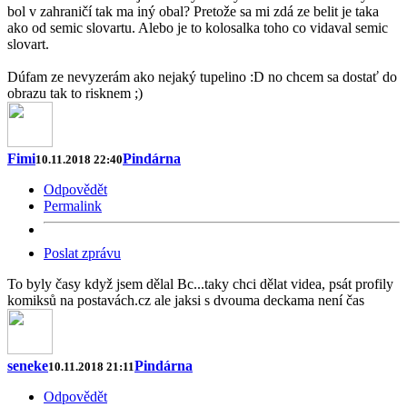
bol v zahraničí tak ma iný obal? Pretože sa mi zdá ze belit je taka
ako od semic slovartu. Alebo je to kolosalka toho co vidaval semic
slovart.
Dúfam ze nevyzerám ako nejaký tupelino :D no chcem sa dostať do
obrazu tak to risknem ;)
Fimi
Pindárna
10.11.2018 22:40
Odpovědět
Permalink
Poslat zprávu
To byly časy když jsem dělal Bc...taky chci dělat videa, psát profily
komiksů na postavách.cz ale jaksi s dvouma deckama není čas
seneke
Pindárna
10.11.2018 21:11
Odpovědět