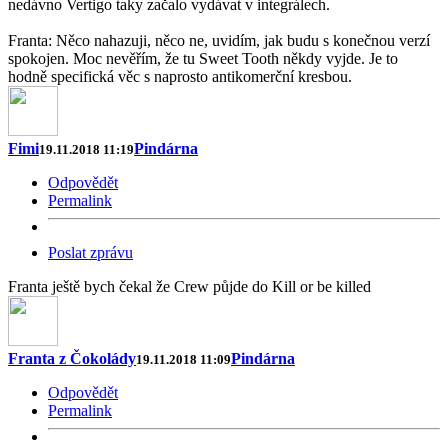
nedávno Vertigo taky začalo vydávat v integrálech.
Franta: Něco nahazuji, něco ne, uvidím, jak budu s konečnou verzí
spokojen. Moc nevěřím, že tu Sweet Tooth někdy vyjde. Je to
hodně specifická věc s naprosto antikomerční kresbou.
Fimi
Pindárna
19.11.2018 11:19
Odpovědět
Permalink
Poslat zprávu
Franta ještě bych čekal že Crew půjde do Kill or be killed
Franta z Čokolády
Pindárna
19.11.2018 11:09
Odpovědět
Permalink