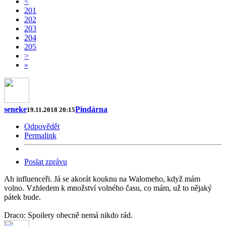
<
201
202
203
204
205
>
»
seneke
Pindárna
19.11.2018 20:15
Odpovědět
Permalink
Poslat zprávu
Ah influenceři. Já se akorát kouknu na Walomeho, když mám
volno. Vzhledem k množství volného času, co mám, už to nějaký
pátek bude.
Draco: Spoilery obecně nemá nikdo rád.