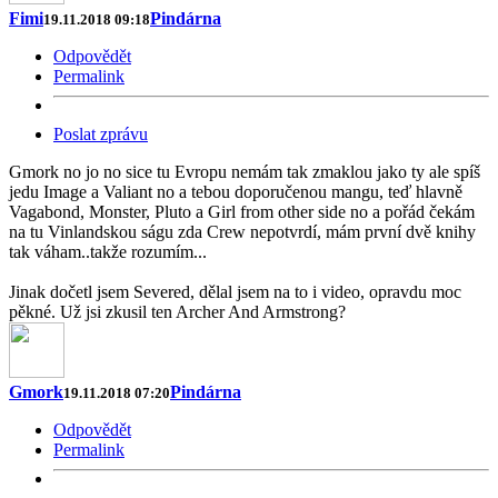
Fimi
Pindárna
19.11.2018 09:18
Odpovědět
Permalink
Poslat zprávu
Gmork no jo no sice tu Evropu nemám tak zmaklou jako ty ale spíš
jedu Image a Valiant no a tebou doporučenou mangu, teď hlavně
Vagabond, Monster, Pluto a Girl from other side no a pořád čekám
na tu Vinlandskou ságu zda Crew nepotvrdí, mám první dvě knihy
tak váham..takže rozumím...
Jinak dočetl jsem Severed, dělal jsem na to i video, opravdu moc
pěkné. Už jsi zkusil ten Archer And Armstrong?
Gmork
Pindárna
19.11.2018 07:20
Odpovědět
Permalink