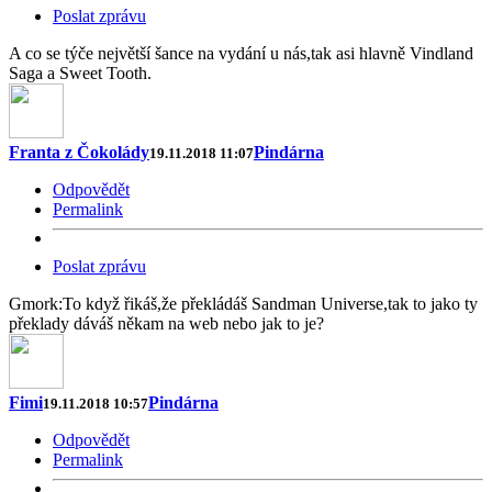
Poslat zprávu
A co se týče největší šance na vydání u nás,tak asi hlavně Vindland
Saga a Sweet Tooth.
Franta z Čokolády
Pindárna
19.11.2018 11:07
Odpovědět
Permalink
Poslat zprávu
Gmork:To když řikáš,že překládáš Sandman Universe,tak to jako ty
překlady dáváš někam na web nebo jak to je?
Fimi
Pindárna
19.11.2018 10:57
Odpovědět
Permalink