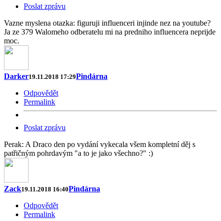
Poslat zprávu
Vazne myslena otazka: figuruji influenceri injinde nez na youtube?
Ja ze 379 Walomeho odberatelu mi na predniho influencera neprijde
moc.
Darker
Pindárna
19.11.2018 17:29
Odpovědět
Permalink
Poslat zprávu
Perak: A Draco den po vydání vykecala všem kompletní děj s
patřičným pohrdavým "a to je jako všechno?" :)
Zack
Pindárna
19.11.2018 16:40
Odpovědět
Permalink