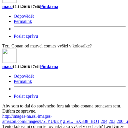
maco
Pindárna
12.11.2018 17:48
Odpovědět
Permalink
Poslat zprávu
Ter.. Conan od marvel comics vyšiel v kolosalke?
maco
Pindárna
12.11.2018 17:41
Odpovědět
Permalink
Poslat zprávu
Aby som to dal do správneho fora tak toho conana prenasam sem.
Dúfam ze spravne.
http://images-na.ssl-images-
amazon.com/images/I/51YUkEYg1eL._SX338_BO1,204,203,200_.
Tento kolosalni conan je rovnaký ako vyšiel v cechach? Len tým ze