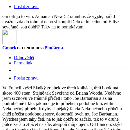
Poslat zprávu
Gmork jo to vím, Aquaman New 52 omnibus že vyjde, pořád
uvažuji zda do toho jít nebo si koupit Deluxe Injection od Ellise...
seveřané jsou dobří? Taky na to pomrkávám...
Gmork
Pindárna
19.11.2018 10:55
Odpovědět
Permalink
Poslat zprávu
Ve Francii vyšel Sladký zoubek ve třech knihách, třetí book má
skoro 400 stran. Stejně tak Seveřané od Briana Wooda. Nedávno
jsem si znovu ve fránině přečetl i toho Joe Barbarian a až na
podruhé mě trklo, jak moc je to příběhem podobné knize/filmu
Nekonečný příběh. Kdyby si nějaký fanda Nekonečného příběhu
chtěl přečíst podobnou story, doporučil bych mu Joe Barbarian.
Wytches jsem taky četl, na to jak dobře to začalo, tak to v druhé
půlce začalo ztrácet na síle, alespoň můj dojem. Od francouzských
Urban Comics si teď chci koupit bichle Aquaman New 52 a toho