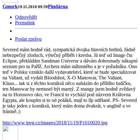
Gmork
Pindárna
19.11.2018 09:59
Odpovědět
Permalink
Poslat zprávu
Severed mám hodně rád, sympatická dvojka hlavních hrdinů, řádně
nebezpečný zloduch, výtečný příběh i kresba. Já teď od Image čtu
Eclipse, překládám Sandman Universe a dávám dohromady nákupní
seznam pro tu Paříž. Archera mám stáhnutého a je v pořadníku. Ono
teď v Polsku vzniklo další vydavatelství, které se bude specializovat
na Valiant, už vydali Bloodshot, X-O Manowar, The Valiant,
Klaus... tak si z těchto komiksů něco naházím do příštího balíčku,
ten Manowar by nemusel být marný. Z mangy jsem hodně zvědavý
na to Horusovo oko, ve Francii to vychází pod názvem Královna
Egypta, ale koupím si to od poláků, mají to líp udělané. PS- Severed
je taky jeden z komiksů, který mám doma dvakrát, v anglině a ve
fránině.:)
http://www.jpeg.cz/images/2018/11/19/P1010020.jpg