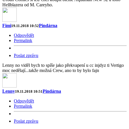
Hellblazera od M. Careyho.
Fimi
Pindárna
19.11.2018 10:52
Odpovědět
Permalink
Poslat zprávu
Lenny no viděl bych to spíše jako překvapení u cc injdyz ti Vertigo
moc nedělají...takže možná Crew, ano to by bylo fajn
Lenny
Pindárna
19.11.2018 10:51
Odpovědět
Permalink
Poslat zprávu