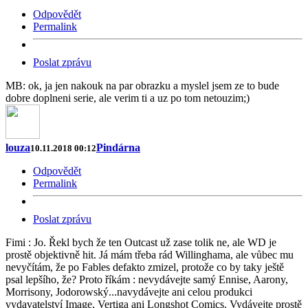
Odpovědět
Permalink
Poslat zprávu
MB: ok, ja jen nakouk na par obrazku a myslel jsem ze to bude
dobre doplneni serie, ale verim ti a uz po tom netouzim;)
louza
Pindárna
10.11.2018 00:12
Odpovědět
Permalink
Poslat zprávu
Fimi : Jo. Řekl bych že ten Outcast už zase tolik ne, ale WD je
prostě objektivně hit. Já mám třeba rád Willinghama, ale vůbec mu
nevyčítám, že po Fables defakto zmizel, protože co by taky ještě
psal lepšího, že? Proto říkám : nevydávejte samý Ennise, Aarony,
Morrisony, Jodorowský...navydávejte ani celou produkci
vydavatelství Image, Vertiga ani Longshot Comics. Vydávejte prostě