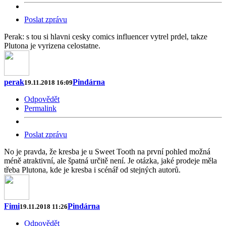
Poslat zprávu
Perak: s tou si hlavni cesky comics influencer vytrel prdel, takze
Plutona je vyrizena celostatne.
perak
Pindárna
19.11.2018 16:09
Odpovědět
Permalink
Poslat zprávu
No je pravda, že kresba je u Sweet Tooth na první pohled možná
méně atraktivní, ale špatná určitě není. Je otázka, jaké prodeje měla
třeba Plutona, kde je kresba i scénář od stejných autorů.
Fimi
Pindárna
19.11.2018 11:26
Odpovědět