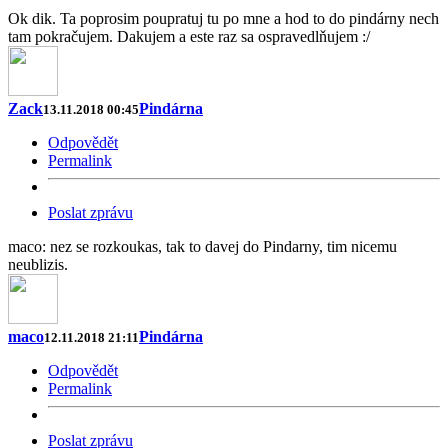
Ok dik. Ta poprosim poupratuj tu po mne a hod to do pindárny nech
tam pokračujem. Dakujem a este raz sa ospravedlňujem :/
Zack
Pindárna
13.11.2018 00:45
Odpovědět
Permalink
Poslat zprávu
maco: nez se rozkoukas, tak to davej do Pindarny, tim nicemu
neublizis.
maco
Pindárna
12.11.2018 21:11
Odpovědět
Permalink
Poslat zprávu