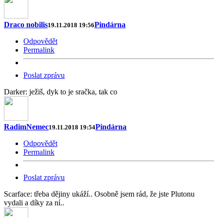
Draco nobilis
Pindárna
19.11.2018 19:56
Odpovědět
Permalink
Poslat zprávu
Darker: ježiš, dyk to je sračka, tak co
RadimNemec
Pindárna
19.11.2018 19:54
Odpovědět
Permalink
Poslat zprávu
Scarface: třeba dějiny ukáží.. Osobně jsem rád, že jste Plutonu
vydali a díky za ní..