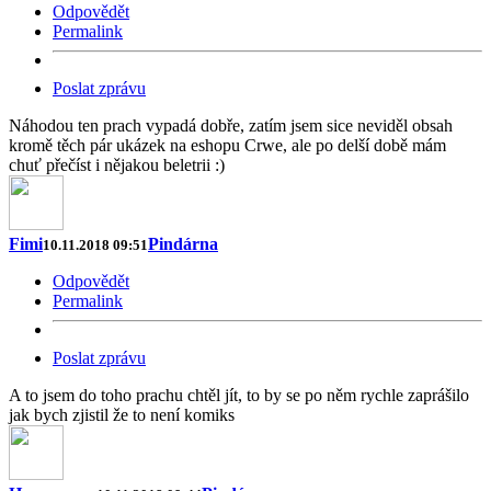
Odpovědět
Permalink
Poslat zprávu
Náhodou ten prach vypadá dobře, zatím jsem sice neviděl obsah
kromě těch pár ukázek na eshopu Crwe, ale po delší době mám
chuť přečíst i nějakou beletrii :)
Fimi
Pindárna
10.11.2018 09:51
Odpovědět
Permalink
Poslat zprávu
A to jsem do toho prachu chtěl jít, to by se po něm rychle zaprášilo
jak bych zjistil že to není komiks