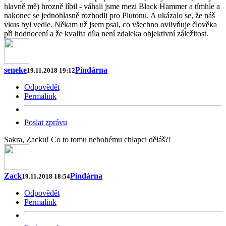
hlavně mě) hrozně líbil - váhali jsme mezi Black Hammer a tímhle a
nakonec se jednohlasně rozhodli pro Plutonu. A ukázalo se, že náš
vkus byl vedle. Někam už jsem psal, co všechno ovlivňuje člověka
při hodnocení a že kvalita díla není zdaleka objektivní záležitost.
seneke
Pindárna
19.11.2018 19:12
Odpovědět
Permalink
Poslat zprávu
Sakra, Zacku! Co to tomu nebohému chlapci děláš?!
Zack
Pindárna
19.11.2018 18:54
Odpovědět
Permalink