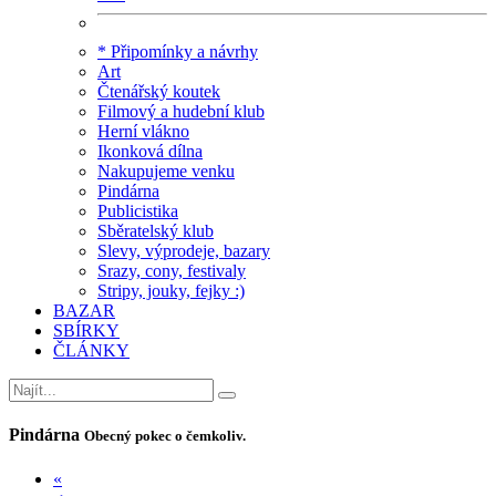
* Připomínky a návrhy
Art
Čtenářský koutek
Filmový a hudební klub
Herní vlákno
Ikonková dílna
Nakupujeme venku
Pindárna
Publicistika
Sběratelský klub
Slevy, výprodeje, bazary
Srazy, cony, festivaly
Stripy, jouky, fejky :)
BAZAR
SBÍRKY
ČLÁNKY
Pindárna
Obecný pokec o čemkoliv.
«