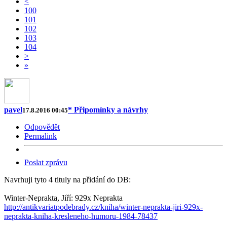
<
100
101
102
103
104
>
»
pavel
* Připomínky a návrhy
17.8.2016 00:45
Odpovědět
Permalink
Poslat zprávu
Navrhuji tyto 4 tituly na přidání do DB:
Winter-Neprakta, Jiří: 929x Neprakta
http://antikvariatpodebrady.cz/kniha/winter-neprakta-jiri-929x-
neprakta-kniha-kresleneho-humoru-1984-78437