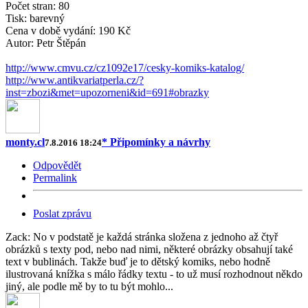
Počet stran: 80
Tisk: barevný
Cena v době vydání: 190 Kč
Autor: Petr Štěpán
http://www.cmvu.cz/cz1092e17/cesky-komiks-katalog/
http://www.antikvariatperla.cz/?
inst=zbozi&met=upozorneni&id=691#obrazky
monty.cl
* Připomínky a návrhy
7.8.2016 18:24
Odpovědět
Permalink
Poslat zprávu
Zack: No v podstatě je každá stránka složena z jednoho až čtyř
obrázků s texty pod, nebo nad nimi, některé obrázky obsahují také
text v bublinách. Takže buď je to dětský komiks, nebo hodně
ilustrovaná knížka s málo řádky textu - to už musí rozhodnout někdo
jiný, ale podle mě by to tu být mohlo...