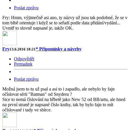
Poslat zprávu
Fry: Hmm, výjimečně asi ano, ty názvy už jsou tak podobné, že se v
tom blbě orientuje i když se to seřadí podle data přidání/vydání...
Uvnitř to slovně napsané je, takže OK.
Fry
* Připomínky a návrhy
13.6.2016 18:21
Odpovědět
Permalink
Poslat zprávu
Možná jsem to tu už psal a asi to i zapadlo, ale nebylo by fajn
očíslovat sérii "Batman" od Snydera ?
Sice to nemá číslování na hřbetě jako New 52 od BB/artu, ale hned
na první straně je napsané číslo knihy, tak by bylo fajn to mít
očíslované i tady ve sbírce.