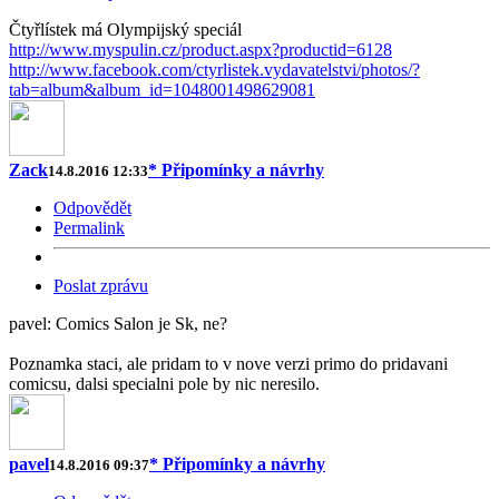
Čtyřlístek má Olympijský speciál
http://www.myspulin.cz/product.aspx?productid=6128
http://www.facebook.com/ctyrlistek.vydavatelstvi/photos/?
tab=album&album_id=1048001498629081
Zack
* Připomínky a návrhy
14.8.2016 12:33
Odpovědět
Permalink
Poslat zprávu
pavel: Comics Salon je Sk, ne?
Poznamka staci, ale pridam to v nove verzi primo do pridavani
comicsu, dalsi specialni pole by nic neresilo.
pavel
* Připomínky a návrhy
14.8.2016 09:37