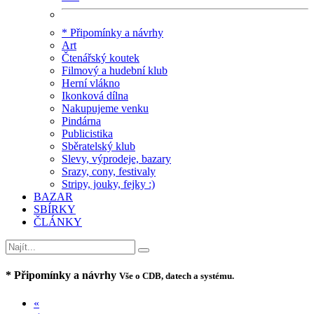
* Připomínky a návrhy
Art
Čtenářský koutek
Filmový a hudební klub
Herní vlákno
Ikonková dílna
Nakupujeme venku
Pindárna
Publicistika
Sběratelský klub
Slevy, výprodeje, bazary
Srazy, cony, festivaly
Stripy, jouky, fejky :)
BAZAR
SBÍRKY
ČLÁNKY
* Připomínky a návrhy
Vše o CDB, datech a systému.
«