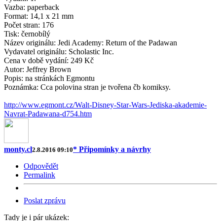
Vazba: paperback
Format: 14,1 x 21 mm
Počet stran: 176
Tisk: černobílý
Název originálu: Jedi Academy: Return of the Padawan
Vydavatel originálu: Scholastic Inc.
Cena v době vydání: 249 Kč
Autor: Jeffrey Brown
Popis: na stránkách Egmontu
Poznámka: Cca polovina stran je tvořena čb komiksy.
http://www.egmont.cz/Walt-Disney-Star-Wars-Jediska-akademie-
Navrat-Padawana-d754.htm
monty.cl
* Připomínky a návrhy
2.8.2016 09:10
Odpovědět
Permalink
Poslat zprávu
Tady je i pár ukázek: