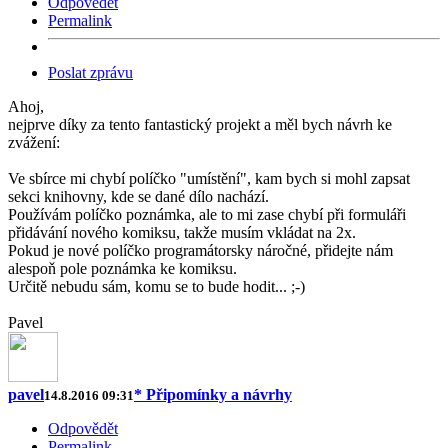
Odpovědět
Permalink
Poslat zprávu
Ahoj,
nejprve díky za tento fantastický projekt a měl bych návrh ke
zvážení:
Ve sbírce mi chybí políčko "umístění", kam bych si mohl zapsat
sekci knihovny, kde se dané dílo nachází.
Používám políčko poznámka, ale to mi zase chybí při formuláři
přidávání nového komiksu, takže musím vkládat na 2x.
Pokud je nové políčko programátorsky náročné, přidejte nám
alespoň pole poznámka ke komiksu.
Určitě nebudu sám, komu se to bude hodit... ;-)
Pavel
pavel
* Připomínky a návrhy
14.8.2016 09:31
Odpovědět
Permalink