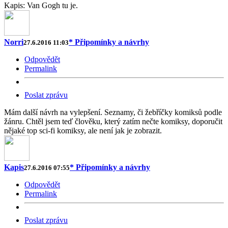
Kapis: Van Gogh tu je.
Norri
* Připomínky a návrhy
27.6.2016 11:03
Odpovědět
Permalink
Poslat zprávu
Mám další návrh na vylepšení. Seznamy, či žebříčky komiksů podle
žánru. Chtěl jsem teď člověku, který zatím nečte komiksy, doporučit
nějaké top sci-fi komiksy, ale není jak je zobrazit.
Kapis
* Připomínky a návrhy
27.6.2016 07:55
Odpovědět
Permalink
Poslat zprávu