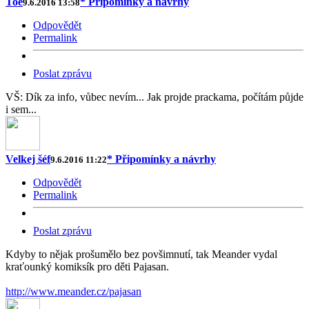
Toe
* Připomínky a návrhy
9.6.2016 13:58
Odpovědět
Permalink
Poslat zprávu
VŠ: Dík za info, vůbec nevím... Jak projde prackama, počítám půjde
i sem...
Velkej šéf
* Připomínky a návrhy
9.6.2016 11:22
Odpovědět
Permalink
Poslat zprávu
Kdyby to nějak prošumělo bez povšimnutí, tak Meander vydal
kraťounký komiksík pro děti Pajasan.
http://www.meander.cz/pajasan