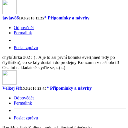
jayjay86
* Připomínky a návrhy
19.6.2016 11:25
Odpovědět
Permalink
Poslat zprávu
chybí Jirka #02 :-) . A je to asi první komiks ever(hned tedy po
čtyřlístku), co se kdy dostal i do prodejny Konzumu v naší obci!!
Ostatní nakladatelé styďte se, :-) :-)
Velkej šéf
* Připomínky a návrhy
15.6.2016 23:45
Odpovědět
Permalink
Poslat zprávu
Pan Mgr. Petr Kalinec bude asi literární fajnšmekr.