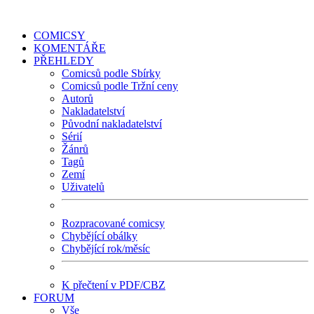
COMICSY
KOMENTÁŘE
PŘEHLEDY
Comicsů podle Sbírky
Comicsů podle Tržní ceny
Autorů
Nakladatelství
Původní nakladatelství
Sérií
Žánrů
Tagů
Zemí
Uživatelů
Rozpracované comicsy
Chybějící obálky
Chybějící rok/měsíc
K přečtení v PDF/CBZ
FORUM
Vše