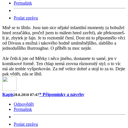
Permalink
Poslat zprávu
Mně se to líbilo. Jsou tam sice nějaké infantilní momenty (a bohužel
hned zezačátku, pročež jsem to málem hned zavřel), ale překousneš-
li je, zbytek je fajn. Je to roztomilé čtení. Dost mi to připomnělo věci
od Divusu a možná i takového hodně umírněnějšího, slabšího a
jednoduššího Burroughse. O příběh tu moc nejde.
Ale četli-li jste od Měrky i něco jiného, dostanete to samé, jen v
komiksové formě. Ten chlap nemá zrovna různorodý styl; o to víc
má ale tenhle vyšperkován. Za mě velice dobré a stojí to za to. Dejte
pak vědět, zda se líbil.
Kapis
* Připomínky a návrhy
28.6.2016 07:47
Odpovědět
Permalink
Poslat zprávu