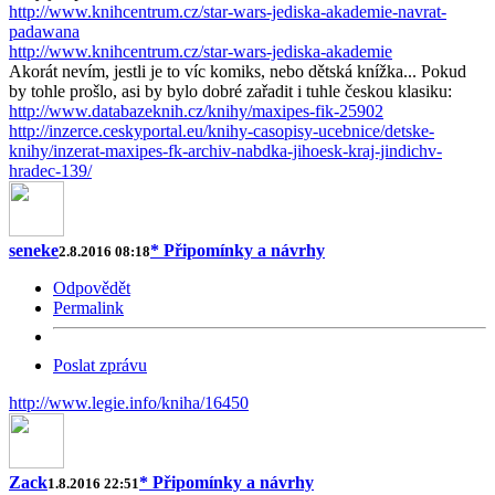
http://www.knihcentrum.cz/star-wars-jediska-akademie-navrat-
padawana
http://www.knihcentrum.cz/star-wars-jediska-akademie
Akorát nevím, jestli je to víc komiks, nebo dětská knížka... Pokud
by tohle prošlo, asi by bylo dobré zařadit i tuhle českou klasiku:
http://www.databazeknih.cz/knihy/maxipes-fik-25902
http://inzerce.ceskyportal.eu/knihy-casopisy-ucebnice/detske-
knihy/inzerat-maxipes-fk-archiv-nabdka-jihoesk-kraj-jindichv-
hradec-139/
seneke
* Připomínky a návrhy
2.8.2016 08:18
Odpovědět
Permalink
Poslat zprávu
http://www.legie.info/kniha/16450
Zack
* Připomínky a návrhy
1.8.2016 22:51