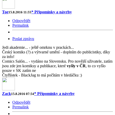
Toe
* Připomínky a návrhy
15.8.2016 11:55
Odpovědět
Permalink
Poslat zprávu
Jedi akademie... - ještě omrknu v prackách...
Český komiks (?) a výtvarné umění - doplním do publicistiky, díky
za info!
Comics Salón... - vydáno na Slovensku. Pro novější uživatele, zatím
jsou zde jen komiksy a publikace, které
vyšly v ČR
, to co vyšlo
pouze v SK zatím ne
Čtyřlístek - BlackJag to má počítám v hledáčku :)
Zack
* Připomínky a návrhy
15.8.2016 07:54
Odpovědět
Permalink