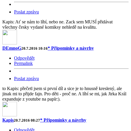
Poslat zprávu
Kapis: Ať se nám to líbí, nebo ne. Zack sem MUSÍ přidávat
všechny česky vydané komiksy nehledě na kvalitu.
DEmnoG
* Připomínky a návrhy
20.7.2016 10:16
Odpovědět
Permalink
Poslat zprávu
to Kapis: přečetl jsem si první díl a sice je to hnusně kreslený, ale
jinak mi to přijde fajn. Pro děti - proč ne. A líbí se mi, jak Jirka Král
expanduje z youtube na papír:).
Kapis
* Připomínky a návrhy
20.7.2016 08:27
Odpovědět