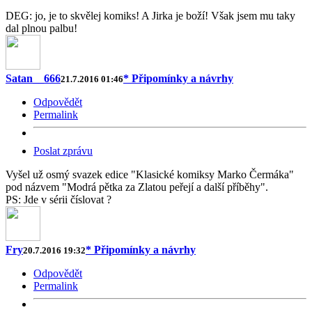
DEG: jo, je to skvělej komiks! A Jirka je boží! Však jsem mu taky
dal plnou palbu!
Satan__666
* Připomínky a návrhy
21.7.2016 01:46
Odpovědět
Permalink
Poslat zprávu
Vyšel už osmý svazek edice "Klasické komiksy Marko Čermáka"
pod názvem "Modrá pětka za Zlatou peřejí a další příběhy".
PS: Jde v sérii číslovat ?
Fry
* Připomínky a návrhy
20.7.2016 19:32
Odpovědět
Permalink