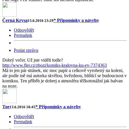
Černá Krysa
* Připomínky a návrhy
15.6.2016 23:29
Odpovědět
Permalink
Poslat zprávu
Dobrý večer. Už jste viděli todle?
http://www.fler.cz/zbozi/komiks-kralovna-ku-ev-7374363
Má to jen pár stránek, nic moc papír a celkově vyrobený na koleni,
ale podle mě má autorka skvělou, hvězdnou, blištící se budoucnost v
komiksu. Ten příběh je dobrej a atmosféra těžkotonážní jak balvan
na noze.
Toe
* Připomínky a návrhy
13.6.2016 18:45
Odpovědět
Permalink