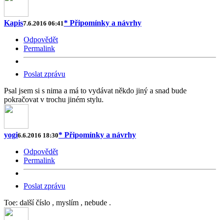
Kapis
* Připomínky a návrhy
7.6.2016 06:41
Odpovědět
Permalink
Poslat zprávu
Psal jsem si s nima a má to vydávat někdo jiný a snad bude
pokračovat v trochu jiném stylu.
yogi
* Připomínky a návrhy
6.6.2016 18:30
Odpovědět
Permalink
Poslat zprávu
Toe: další číslo , myslím , nebude .