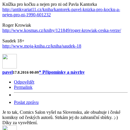
Knížka pro kočku a nejen pro ni od Pavla Kantorka
http://antikvariat11.cz/kniha/kantorek-pavel-knizka-pro-kocku-a-
nejen-pro-ni-1990-601232
Roger Krowiak
http://www.kosmas.cz/knihy/121849/roger-krowiak-ceska-verze/
Saudek 18+
http://www.moja-kniha.cz/kniha/saudek-18
pavel
* Připomínky a návrhy
17.8.2016 00:09
Odpovědět
Permalink
Poslat zprávu
Je to tak, Comics Salon vyšel na Slovensku, ale obsahuje i české
komiksy od českých autorů. Strkám jej do zahraniční sbírky. ;-)
Díky za vysvětlení.