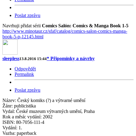
Poslat zprávu
Navrhuji přidat sérii
Comics Salón: Comics & Manga Book 1-5
http://www.minotaur.cz/sfaf/catalog/comics-salon-comics-manga-
book-5-p-12145.html
sleepless
* Připomínky a návrhy
13.8.2016 15:44
Odpovědět
Permalink
Poslat zprávu
Název: Český komiks (?) a výtvarné umění
Žánr: publicistika
Vydal: České muzeum výtvarných umění, Praha
Rok a měsíc vydání: 2002
ISBN: 80-7056-111-4
Vydání: 1.
Vazba: paperback