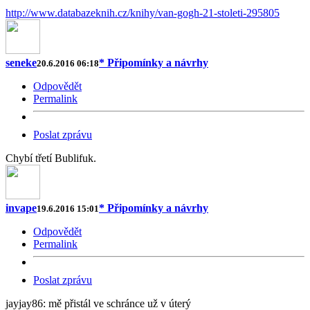
http://www.databazeknih.cz/knihy/van-gogh-21-stoleti-295805
seneke
* Připomínky a návrhy
20.6.2016 06:18
Odpovědět
Permalink
Poslat zprávu
Chybí třetí Bublifuk.
invape
* Připomínky a návrhy
19.6.2016 15:01
Odpovědět
Permalink
Poslat zprávu
jayjay86: mě přistál ve schránce už v úterý