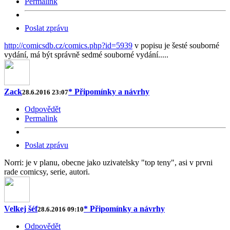
Permalink
Poslat zprávu
http://comicsdb.cz/comics.php?id=5939
v popisu je šesté souborné
vydání, má být správně sedmé souborné vydání.....
Zack
* Připomínky a návrhy
28.6.2016 23:07
Odpovědět
Permalink
Poslat zprávu
Norri: je v planu, obecne jako uzivatelsky "top teny", asi v prvni
rade comicsy, serie, autori.
Velkej šéf
* Připomínky a návrhy
28.6.2016 09:10
Odpovědět