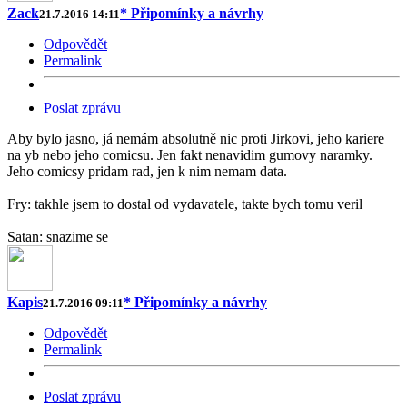
Zack
* Připomínky a návrhy
21.7.2016 14:11
Odpovědět
Permalink
Poslat zprávu
Aby bylo jasno, já nemám absolutně nic proti Jirkovi, jeho kariere
na yb nebo jeho comicsu. Jen fakt nenavidim gumovy naramky.
Jeho comicsy pridam rad, jen k nim nemam data.
Fry: takhle jsem to dostal od vydavatele, takte bych tomu veril
Satan: snazime se
Kapis
* Připomínky a návrhy
21.7.2016 09:11
Odpovědět
Permalink
Poslat zprávu