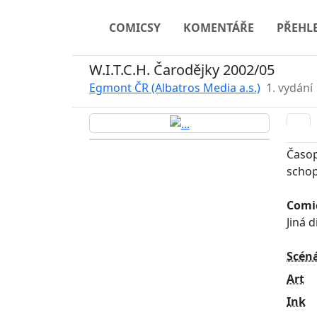
COMICSY
KOMENTÁŘE
PŘEHL
W.I.T.C.H. Čarodějky 2002/05
Egmont ČR (Albatros Media a.s.)
1. vydání
Časop
schop
Comic
Jiná 
Scén
Art
Ink