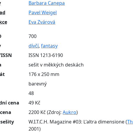
y
Barbara Canepa
lad
Pavel Weigel
kce
Eva Zvárová
D
700
y
dívčí
,
fantasy
/ISSN
ISSN 1213-6190
a
sešit v měkkých deskách
át
176 x 250 mm
barevný
n
48
dní cena
49 Kč
 cena
2200 Kč (Zdroj:
Aukro
)
 sešity
W.I.T.C.H. Magazine #03: L'altra dimensione (
Th
2001)