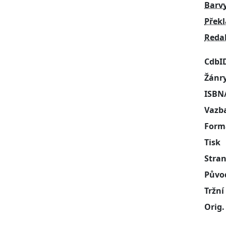
Barv
Přek
Reda
CdbI
Žánr
ISBN
Vazb
Form
Tisk
Stra
Půvo
Tržní
Orig.