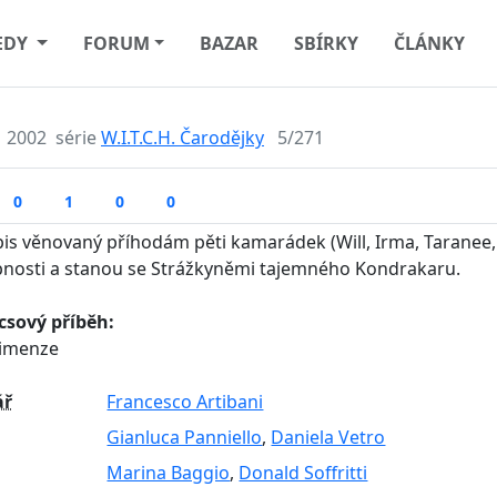
EDY
FORUM
BAZAR
SBÍRKY
ČLÁNKY
2002
série
W.I.T.C.H. Čarodějky
5/271
0
1
0
0
is věnovaný příhodám pěti kamarádek (Will, Irma, Taranee, C
nosti a stanou se Strážkyněmi tajemného Kondrakaru.
sový příběh:
dimenze
ář
Francesco Artibani
Gianluca Panniello
,
Daniela Vetro
Marina Baggio
,
Donald Soffritti