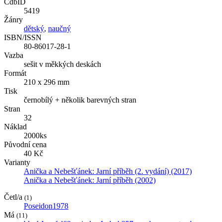
CdbID
5419
Žánry
dětský
,
naučný
ISBN/ISSN
80-86017-28-1
Vazba
sešit v měkkých deskách
Formát
210 x 296 mm
Tisk
černobílý + několik barevných stran
Stran
32
Náklad
2000ks
Původní cena
40 Kč
Varianty
Anička a Nebešťánek: Jarní příběh (2. vydání) (2017)
Anička a Nebešťánek: Jarní příběh (2002)
Četl/a
(1)
Poseidon1978
Má
(11)