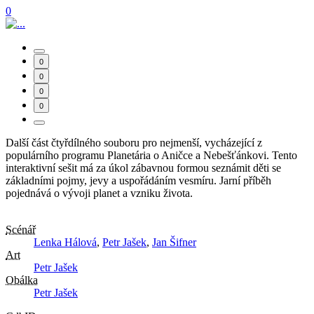
0
0
0
0
0
Další část čtyřdílného souboru pro nejmenší, vycházející z
populárního programu Planetária o Aničce a Nebešťánkovi. Tento
interaktivní sešit má za úkol zábavnou formou seznámit děti se
základními pojmy, jevy a uspořádáním vesmíru. Jarní příběh
pojednává o vývoji planet a vzniku života.
Scénář
Lenka Hálová
,
Petr Jašek
,
Jan Šifner
Art
Petr Jašek
Obálka
Petr Jašek