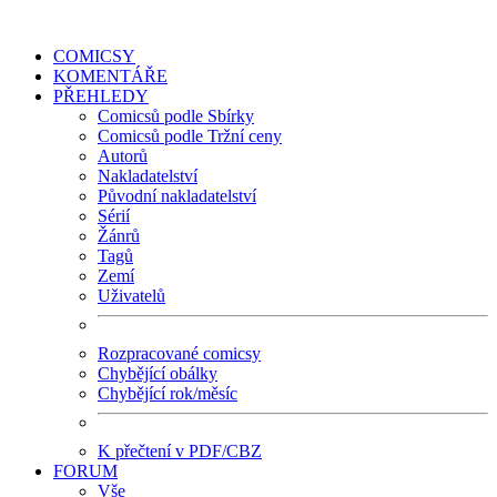
COMICSY
KOMENTÁŘE
PŘEHLEDY
Comicsů podle Sbírky
Comicsů podle Tržní ceny
Autorů
Nakladatelství
Původní nakladatelství
Sérií
Žánrů
Tagů
Zemí
Uživatelů
Rozpracované comicsy
Chybějící obálky
Chybějící rok/měsíc
K přečtení v PDF/CBZ
FORUM
Vše