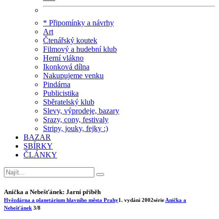
* Připomínky a návrhy
Art
Čtenářský koutek
Filmový a hudební klub
Herní vlákno
Ikonková dílna
Nakupujeme venku
Pindárna
Publicistika
Sběratelský klub
Slevy, výprodeje, bazary
Srazy, cony, festivaly
Stripy, jouky, fejky :)
BAZAR
SBÍRKY
ČLÁNKY
Anička a Nebešťánek: Jarní příběh
Hvězdárna a planetárium hlavního města Prahy
1. vydání
2002
série
Anička a
Nebešťánek
3/8